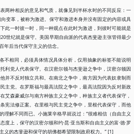
代表两种相反的意见和气质，就像见到半杯水时的不同反应：一
倾向变革，被称为激进。保守和激进本身并没有固定的内容或具
景下此一时彼一时，同一种观点在此时为激进，到彼时可能就是
到20世纪就是保守。美国早期自由派的代表杰斐逊主张管得最少
百年后当代保守主义的信念。
指各不相同，必须具体情况具体分析，仅用抽象的标签不能说明
的托利党人代表保守。在汉密尔顿与杰斐逊之争中，汉密尔顿因
但他并不反对独立共和。在南北之争中，南方因为代表奴隶制而
是民主党。在罗斯福与最高法院之争中，最高法院因为反对新政
。在艾森豪威尔与南方种族主义之争中，种族主义者代表保守，
五条宪法修正案。在里根与民主党之争中，里根代表保守，而他
的理解不同而已。小施莱辛格早就说过：“很难相信（自由主义
度上，保守的汉密尔顿和约·昆·亚当斯和自由主义的富·德·罗
义的杰斐逊和保守的胡佛都希望限制政府权力。” [1]