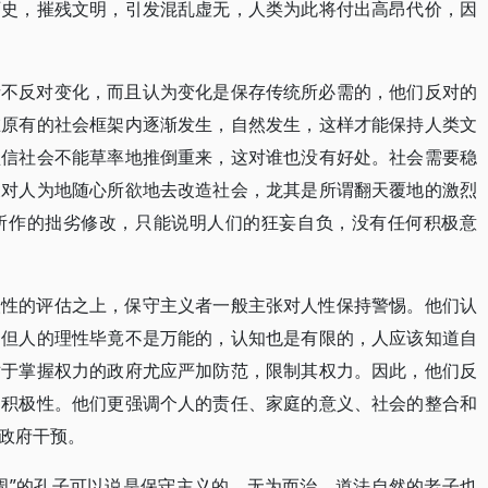
历史，摧残文明，引发混乱虚无，人类为此将付出高昂代价，因
者不反对变化，而且认为变化是保存传统所必需的，他们反对的
在原有的社会框架内逐渐发生，自然发生，这样才能保持人类文
坚信社会不能草率地推倒重来，这对谁也没有好处。社会需要稳
反对人为地随心所欲地去改造社会，龙其是所谓翻天覆地的激烈
所作的拙劣修改，只能说明人们的狂妄自负，没有任何积极意
人性的评估之上，保守主义者一般主张对人性保持警惕。他们认
，但人的理性毕竟不是万能的，认知也是有限的，人应该知道自
对于掌握权力的政府尤应严加防范，限制其权力。因此，他们反
的积极性。他们更强调个人的责任、家庭的意义、社会的整合和
政府干预。
周”的孔子可以说是保守主义的，无为而治、道法自然的老子也