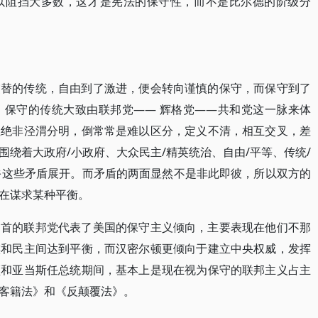
以阻挡大多数，这才是宪法的保守性，而不是比尔德的阶级分
交替的传统，自由到了激进，便会转向谨慎的保守，而保守到了
，保守的传统大致由联邦党—— 辉格党——共和党这一脉来体
但绝非泾渭分明，倒常常是难以区分，定义不清，相互交叉，差
绕着大政府/小政府、大众民主/精英统治、自由/平等、传统/
世俗这些矛盾展开。而矛盾的两面显然不是非此即彼，所以双方的
在谋求某种平衡。
为首的联邦党代表了美国的保守主义倾向，主要表现在他们不那
族和民主间达到平衡，而汉密尔顿更倾向于建立中央权威，发挥
顿和亚当斯任总统期间，基本上是现在视为保守的联邦主义占主
客籍法》和《反颠覆法》。