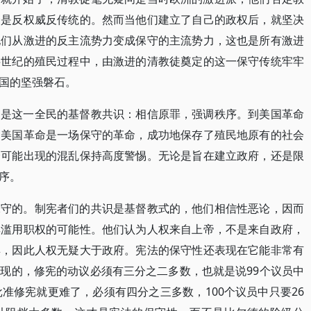
全是反权威反传统的。然而当他们建立了自己的政权后，就坚决
他们从激进的反主流势力变成保守的主流势力，这也是所有激进
半世纪的殖民过程中，由激进的清教徒奠定的这一保守传统牢牢
国的坚强磐石。
础是这一全民的基督教共识：相信原罪，强调秩序。到美国革命
。美国革命是一场保守的革命，成功地保存了殖民地原有的社会
会可能出现的混乱保持高度警惕。无论是旨在建立政府，还是限
序。
保守的。制宪者们的共识是基督教式的，他们相信性恶论，因而
其滥用职权的可能性。他们认为人权来自上帝，不是来自政府，
具，因此人权无疑大于政府。宪法的保守性还表现在它能非常有
现的，修宪的动议必须有三分之二多数，也就是说99个议员中
准修宪就更难了，必须有四分之三多数，100个议员中只要26