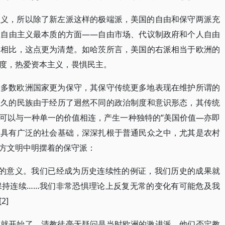
主义，所以除了新左派这样的极端派，美国的自由和保守两派充
在自由主义最本质的方面——自由市场、代议制政府和个人自由
人相比，这点更为清楚。如哈茨所言，美国的右派相当于欧洲的
度，热爱资本主义，畏惧民主。
大多数欧洲国家更为保守，其保守传统更多地表现在维护所谓的
悠久的民族由于经历了迥然不同的政治制度和意识形态，其传统
可以与一种单一的价值相连，产生一种独特的“美国价值—亦即
义具有广泛的社会基础，深深扎根于普通民众之中，尤其是农村
方文明中明摆着的保守派：
义的意义。我们已经成为历史连续性的例证，我们历史的成果就
保持连续……我们非常恐惧理论上反复无常的变化有可能危及我
2]
徒就开始了，清教徒毫无疑问是当时欧洲的激进派，他们否定教