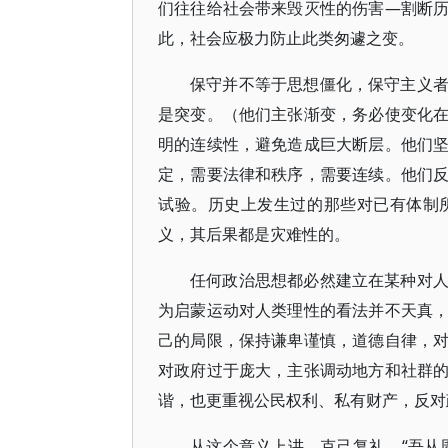
们往往给社会带来毁灭性的伤害—割断
此，社会应极力防止此类匆遽之变。
保守并不等于思想僵化，保守主义
是突变。（他们主张渐变，务必使变化
明的连续性，避免造成巨大断层。他们
定，需要法律和秩序，需要连续。他们
试验。历史上发生过的那些对已有体制
义，其后果都是灾难性的。
任何政治思想都必然建立在某种对
为启蒙运动对人类理性的看法并不天真
己的局限，保持谦卑谨慎，道德自律，
对政府过于庞大，主张调动地方和社群
谐，也更重视公民权利、私有财产，反对
从这个意义上讲，克己复礼、“吾从