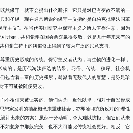
，既然保守，就不会提出什么新招，它只是对已有变故不满的一
古典和圣经，现在通常所说的保守主义指的是自柏克批评法国革
保守主义”。在当代美国研究中保守主义之所以值得注意，因为
世纪刚开始，共和党即在国会两院赢得多数，这是几十年来未有的
共和党主持下的纠偏修正得到了较为广泛的民意支持。
是尊重历史形成的传统。保守主义者认为，与生物的进化一样，
形成的，是历代淘汰筛选的结果。习俗、传统、秩序、社会机
它们包含着丰富的历史积累，凝聚着无数代人的智慧，是弥足珍
对不可能被随便更改。
，而不相信未被证实的。他们认为，近代以降，相对于自发形成
思想家发明的抽象概念来重建社会，亦即哈耶克所反对的“理性
里设计出来的方案）虽然十分动听，令人难以抗拒，但它们从未
远不如想象中那般完美，也不大可能比传统社会更好。相反，它