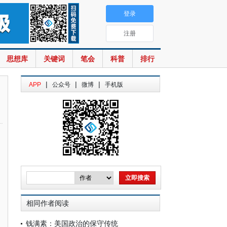
登录
注册
思想库
关键词
笔会
科普
排行
|
|
|
APP
公众号
微博
手机版
相同作者阅读
钱满素：美国政治的保守传统