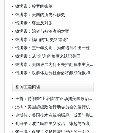
钱满素：梭罗的账单
钱满素：美国的历史和修史
钱满素：尊重反对派
钱满素：治者与被治者的对弈
钱满素：福山的“历史终结论”
钱满素：三千年文明，为何培育不出一株自由之花
钱满素：从“文明”的角度来认识美国
钱满素：美国底层为何不去推翻资本主义制度？
钱满素：以群体划分社会必将酿成仇恨和冲突
相同主题阅读
王哲：特朗普“上帝情结”正动摇美国政治与宗教秩序
汤杰：美国超级政治行动委员会的运行机制研究
史博伟：美国技术右翼的崛起、成因与影响
孔田平：波兰民粹主义政治：缘起与兴衰
张一博：保守主义是启蒙思想的另一面？