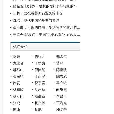
庞金友 赵浩然：建构的“我们”与想象的“敌人”：当代美国政治叙事中的阴谋论
王栋：怎么看美国右翼民粹主义
沈洁：现代中国的基调与复调
黄玉顺：可欲的自由：生活儒学的政治哲学要义
王联合 裴夏伟：美国“另类右翼”的兴起及其政治文化影响
热门专栏
秦晖
陈行之
郑永年
龙应台
丁学良
曹林
鄢烈山
傅国涌
陈嘉映
黄宗智
于建嵘
陈志武
徐贲
郭宇宽
马立诚
杨祖陶
沈志华
向继东
赵汀阳
戴建业
李昌平
张鸣
杨奎松
王海光
周濂
杨鹏
邓晓芒