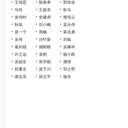
王缉思
陈奉孝
郭世佑
马玲
王振东
狄马
袁伟时
史啸虎
熊培云
秋风
刘小枫
孟令伟
雷一宁
周枫
蒋兆勇
吴伟
沙叶新
刘瑜
葛剑雄
储昭根
吴稼祥
许之远
袁刚
杨小凯
吴励生
朱学勤
潘维
郑秉文
莫于川
羽之野
谢志浩
孙立平
杨光