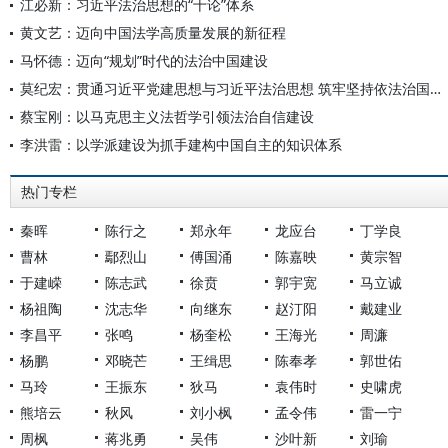
江必新：习近平法治思想的“十论”体系
黄文艺：迈向中国法学高质量发展的新征程
马怀德：迈向“规划”时代的法治中国建设
莫纪宏：贯通习近平党建思想与习近平法治思想 筑牢坚持依法治国和依规治党有机统一的理论根基
蔡宝刚：以马克思主义法哲学引领法治自信建设
李洪雷：以学派建设为抓手建构中国自主的知识体系
热门专栏
秦晖
陈行之
郑永年
龙应台
丁学良
曹林
鄢烈山
傅国涌
陈嘉映
黄宗智
于建嵘
陈志武
徐贲
郭宇宽
马立诚
杨祖陶
沈志华
向继东
赵汀阳
戴建业
李昌平
张鸣
杨奎松
王海光
周濂
杨鹏
邓晓芒
王缉思
陈奉孝
郭世佑
马玲
王振东
狄马
袁伟时
史啸虎
熊培云
秋风
刘小枫
孟令伟
雷一宁
周枫
蒋兆勇
吴伟
沙叶新
刘瑜