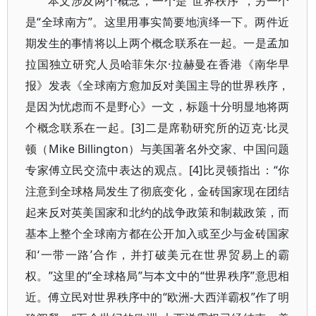
本文涉及两个概念，一个是“世界秩序”，另一个
是“全球南方”。这里用事实简要地演绎一下。两件近
期发生的事情将以上两个概念联系在一起。一是孟加
拉国独立研究人员哈菲朱尔·拉赫曼在香港《南华早
报》发表《全球南方愈加反对美国主导的世界秩序，
是因为忧虑而不是野心》一文，标题十分明显地将两
个概念联系在一起。[3]二是席勒研究所的迈克·比灵
顿（Mike Billington）与美国著名外交家、中国问题
专家傅立民交流中表达的观点。[4]比灵顿指出：“你
注意到全球格局发生了彻底变化，金砖国家现在团结
起来反对英美国家和北约的战争政策和制裁政策，而
基本上整个全球南方都在公开加入或至少与金砖国家
和‘一带一路’合作，并打破美元在世界贸易上的霸
权。”这里的“全球格局”与本文中的“世界秩序”意思相
近。傅立民对世界秩序中的“欧洲-大西洋霸权”作了明