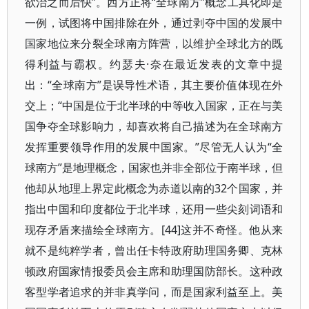
欲治之而后快”。西方正将“全球南方”概念工具化即是
一例，试图将中国排除在外，通过剥夺中国的发展中
国家地位来分裂全球南方阵营，以维护全球北方的既
得利益与霸权。约瑟夫·奈在最近发表的文章中提
出：“全球南方”是误导性术语，其主要价值体现在外
交上；“中国是位于北半球的中等收入国家，正在与美
国争夺全球影响力，却喜欢将自己描述为在全球南方
发挥重要领导作用的发展中国家。”尽管无人认为“全
球南方”是地理概念，国家也并非全部位于南半球，但
他却从地理上界定此概念为赤道以南的32个国家，并
指出中国和印度都位于北半球，还用一些尖刻词语和
现存矛盾来描绘全球南方。[44]这并不奇怪。他从来
就不是纯粹学者，曾出任卡特政府助理国务卿、克林
顿政府国家情报委员会主席和助理国防部长。这种政
客型学者追求的并非真学问，而是国家利益至上。美