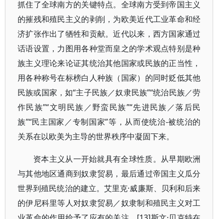
抓住了全球南方的关键特点。全球南方受到帝国主义
的摧残和殖民主义的剥削，为欧美近代工业革命和经
济扩张作出了牺牲和贡献。近代以来，西方国家通过
话语设置，力图用各种堂而皇之的学术观点特别是种
族主义理论来论证其统治其他国家或民族的正当性，
用各种称号在标榜白人种族（国家）的同时贬低其他
民族或国家，如“主子民族／奴隶民族”“统治民族／劳
作民族”“文明民族／野蛮民族”“先进民族／落后民
族”“民主国家／专制国家”等，从而使统治-被统治的
关系在以欧美为主导的世界秩序中凝固下来。
资本主义从一开始就具有全球性质。从早期欧洲
与其他地区通商到奴隶贸易，最后通过帝国主义瓜分
世界到殖民统治的建立。艾里克·威廉斯、贝利和后来
的伊尼科里等人对奴隶贸易／奴隶制和殖民主义对工
业革命的作用给予了应有的关注。[13]斯文·贝克特在