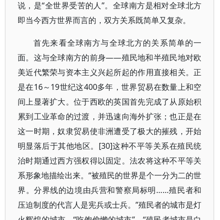
说，是“全世界受苦的人”。全球南方是相对全球北方
即当今西方世界而言的，双方关系既简单又复杂。
首先来看全球南方与全球北方的关系简单的一
面。这与全球南方的前身——殖民地和半殖民地对欧
美近代繁荣与资本主义兴起所起的作用直接相关。正
是在16～19世纪这400多年，世界贸易在数量上和空
间上显著扩大。位于西欧的英国首先完成了从原始积
累到工业革命的过渡，并迅速向海外扩张；也正是在
这一时期，奴隶贸易使非洲遭受了极大的摧残，开始
明显落后于其他地区。[30]这种不平等关系在殖民统
治时期通过西方强权得以固定。法农将这种不平等关
系形象地描绘出来。“被殖民的世界是个一分为二的世
界。分界线的边境由兵营和警察局标明……殖民者和
压迫制度的代言人是宪兵或士兵。”殖民者的城市是灯
火辉煌的城市，“吃饱偷懒的城市”，“殖民者城市是白