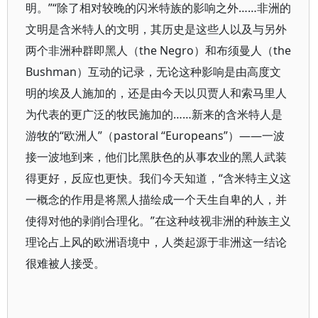
明。”“除了相对较晚的闪米特族的影响之外……非洲的
文明是含米特人的文明，其历史是这些人以及与另外
两个非洲种群即黑人（the Negro）和布须曼人（the
Bushman）互动的记录，无论这种影响是由高度文
明的埃及人施加的，还是由今天以贝贾人和索马里人
为代表的更广泛的牧民施加的……新来的含米特人是
游牧的“欧洲人”（pastoral “Europeans”）——一波
接一波地到来，他们比黑肤色的从事农业的黑人武装
得更好，反应也更快。我们今天知道，“含米特主义这
一概念的作用是将黑人描绘成一个天生自卑的人，并
使得对他的剥削合理化。”在这种歧视非洲的种族主义
理论占上风的欧洲语境中，人类起源于非洲这一结论
很难被人接受。