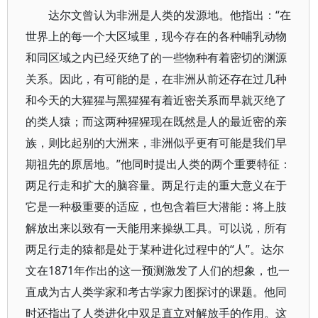
达尔文曾认为非洲是人类的发源地。他指出：“在
世界上的每一个大区域里，现今存在的各种哺乳动物
和同区域之内已经灭绝了的一些物种有着密切的渊源
关系。因此，有可能的是，在非洲从前还存在过几种
和今天的大猩猩与黑猩猩有着近密关系而早就灭绝了
的类人猿；而这两种猩猩现在既然是人的最近密的亲
族，则比起别的大洲来，非洲似乎更有可能是我们早
期祖先的原居地。”他同时提出人类的两个重要特征：
两足行走和扩大的脑容量。两足行走的重大意义在于
它是一种极重要的适应，也包含着巨大潜能：将上肢
解放出来以致有一天能用来操纵工具。可以说，所有
两足行走的猿都是处于某种进化过程中的“人”。达尔
文在1871年作出的这一预测激发了人们的想象，也一
直成为古人类学家和考古学家力图探讨的课题。他同
时还指出了人类进化中双足直立对解放手的作用。这