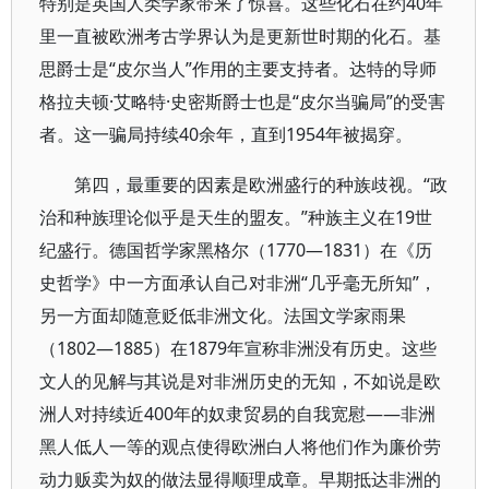
特别是英国人类学家带来了惊喜。这些化石在约40年
里一直被欧洲考古学界认为是更新世时期的化石。基
思爵士是“皮尔当人”作用的主要支持者。达特的导师
格拉夫顿·艾略特·史密斯爵士也是“皮尔当骗局”的受害
者。这一骗局持续40余年，直到1954年被揭穿。
第四，最重要的因素是欧洲盛行的种族歧视。“政
治和种族理论似乎是天生的盟友。”种族主义在19世
纪盛行。德国哲学家黑格尔（1770—1831）在《历
史哲学》中一方面承认自己对非洲“几乎毫无所知”，
另一方面却随意贬低非洲文化。法国文学家雨果
（1802—1885）在1879年宣称非洲没有历史。这些
文人的见解与其说是对非洲历史的无知，不如说是欧
洲人对持续近400年的奴隶贸易的自我宽慰——非洲
黑人低人一等的观点使得欧洲白人将他们作为廉价劳
动力贩卖为奴的做法显得顺理成章。早期抵达非洲的