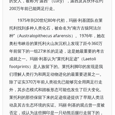
的女人，被称为“露西”（Lucy），露西及其伙伴在约
200万年前已能两足行走。
1975年到20世纪80年代初，玛丽·利基团队在莱
托利找到多种人类化石，被命名为“南方古猿阿法尔
种”（Australopithecus afarensis）。1976年，她在
奥杜韦峡谷的莱托利火山灰沉积上发现了距今360万
年前留下的一组27米长的足迹，这是她最重要的考古
成就之一。玛丽·利基认为“莱托利足迹”（Laetoli
footprints）是人族留下的。莱托利脚印的发现是我
们理解人类行为和两足动物进化的最重要进展之一。
除了证实370万年前人类祖先已能够完全用两足行走
外，其步态模式和踏板形态可能也发生了巨大变化。
莱托利的那些保留下来的足迹痕迹提供了早期人类活
动及其古生态环境的实证。玛丽·利基的观点曾一度被
否定，或认为这些脚印是一只幼熊后腿行走留下的，