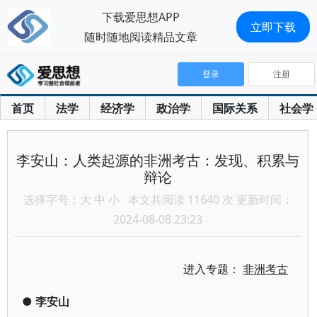
下载爱思想APP
立即下载
随时随地阅读精品文章
登录
注册
首页
法学
经济学
政治学
国际关系
社会学
李安山：人类起源的非洲考古：发现、积累与
辩论
选择字号：
大
中
小
本文共阅读 11640 次 更新时间：
2024-08-08 23:23
进入专题：
非洲考古
●
李安山