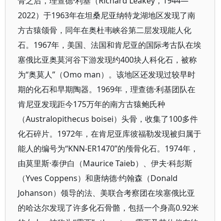
骨之后，理查德·利基（Richard Leakey，1944—
2022）于1963年在坦桑尼亚纳特龙湖地区发现了南
方古猿颌骨，同年在奥杜韦峡谷第二层发现能人化
石。1967年，美国、法国和肯尼亚的国际考古队在埃
塞俄比亚奥莫河谷下游发现约400块人科化石，被称
为“奥莫人”（Omo man）。该地区还发现过较早时
期的化石和早期陶器。1969年，理查德·利基团队在
肯尼亚发现距今175万年的南方古猿鲍氏种
（Australopithecus boisei）头骨，收集了100多件
化石碎片。1972年，在肯尼亚库彼福勒发现被归属于
能人的编号为“KNN-ER1470”的颅骨化石。1974年，
由莫里斯·泰伊白（Maurice Taieb）、伊夫·科彭斯
（Yves Coppens）和唐纳德·约翰森（Donald
Johanson）领导的法、美联合考察团在埃塞俄比亚
的哈达尔发现了许多化石骨骼，包括一个身高0.92米