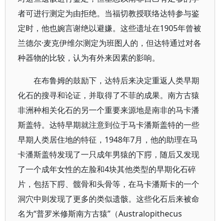
者可进行测定为由拒绝。当福切教授联络达特参与鉴
定时，他也婉言谢绝以避嫌。这些遗址在1905年曾被
兰德尔·麦克伊维尔测定为班图人的，但达特通过对各
种器物的比较，认为有外来因素的影响。
在布鲁姆的鼓励下，达特后来决定重返人类早期
化石的搜寻和论证，并取得了不菲的成果。南方古猿
非洲种相关化石的另一个重要来源地是南非的马卡潘
斯盖特。达特早期就注意到位于马卡潘斯盖特的一些
早期人类居住地的特征，1948年7月，他的助理在马
卡潘斯盖特发现了一只成年男猿的下腭，随后又发现
了一个成年女性的左脸和4块其他类型的早期化石碎
片，包括下腭、髋骨和头骨等，在马卡潘斯卡的一个
洞穴中则发现了更多的类似遗骸。这些化石后来被命
名为“普罗米修斯南方古猿”（Australopithecus