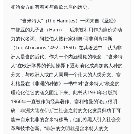
和冶金方面有着可与西欧比肩的历史。
“含米特人”（the Hamites）一词来自《圣经》
中挪亚的儿子含（Ham），后来被利用作为廉价劳动
力的代名词。阿拉伯人旅行家利奥·阿非利肯纳斯
（Leo Africanus,1492—1550）在其著述中，认为非
洲人是含的后代。作为一个内涵模糊的概念，“含米特
人”在欧洲学界的长期操弄下逐渐演化成高加索人种的
分支，与欧洲人或白人同属一个伟大的人类分支。塞
利格曼在《非洲的种族》一书中对“含米特人”概念的
理论化使它的涵义固定下来。此书从1930年出版到
1966年一直被作为经典著作。塞利格曼的论点很明
确：非洲大陆在伊斯兰社会之前的文化发展归功于可
能来自东北非的含米特移民，他们将黑人引入社会变
革和技术创新。“非洲的文明就是含米特人的文