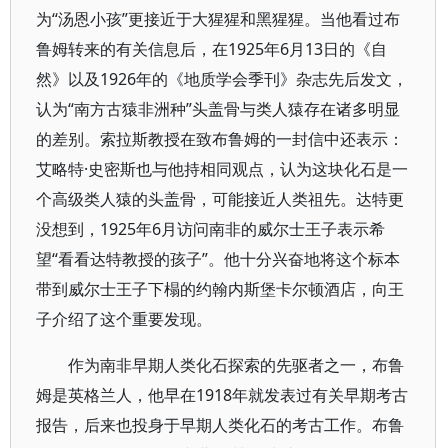
为“汤恩小孩”更接近于大猩猩和黑猩猩。当他看过布
鲁姆转来的有关信息后，在1925年6月13日的《自
然》以及1926年的《地质学会季刊》杂志先后发文，
认为“南方古猿非洲种”头盖骨与类人猿存在诸多明显
的差别。索拉斯教授在致布鲁姆的一封信中还表示：
艾略特·史密斯也与他持相同观点，认为这块化石是一
个高级类人猿的头盖骨，可能接近人类祖先。达特更
没想到，1925年6月访问南非的威尔士王子表示希
望“看看达特教授的孩子”。他十分兴奋地将这个标本
带到威尔士王子下榻的约翰内斯堡卡尔顿酒店，向王
子介绍了这个重要发现。
作为南非早期人类化石探索的先驱者之一，布鲁
姆是英格兰人，他早在1918年就发表过有关早期考古
报告，后来也投身于早期人类化石的考古工作。布鲁