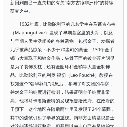
新回到自己一直关切的有关“南方古猿非洲种”的持续
研究之中。
1932年底，比勒陀利亚的几名学生在马蓬古布韦
（Mapungubwe）发现了早期墓室里的头骨，以及
与早期人类生活相关的各种遗物，包括金子。发掘者
几乎被葬品惊呆：不少于70盎司的黄金、130个金手
镯与大量珠子和镀金作品，头骨下面的镀金碎片明显
是为了装饰头枕，还有金圆环和金鞘等大量金制饰
品。比勒陀利亚的利奥·福切（Leo Fouché）教授在
获知这个“奢华葬礼”消息后，参与了对文物的考察，
并对金子的纯度进行检测，结果证明金子纯度非常
高。他将马卡潘斯盖特的发现报告给政府。在政府的
干预下，这个地区在随后两年里又发现了24个墓葬，
其中的遗骸引起了学界的重视。南非方面请基思爵士
对这些遗骸进行鉴定，但基思以南非自己有足够的学