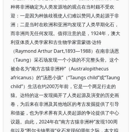
种将非洲确定为人类发源地的观点在当时颇不受欢
迎：一是因为种族歧视使人们难以赞同人类起源于非
洲；二是当时在欧洲和亚洲均发现了人类早期化石，
而非洲尚无任何发现。值得注意的是，1924年，澳大
利亚体质人类学家和古生物学家雷蒙德·达特
（Raymond Arthur Dart,1893—1988）在南非汤恩
（Taung）采石场发现一个小孩的不完整头骨。这个
被命名为“南方古猿非洲种”（Australopithecus
africanus）的“汤恩小孩”（“Taungs child”或“Taung
child”）生活在约200万年前，它是一个两足行走的
猿。达特的这一发现揭开了人类起源及演变的历史画
卷，为后来在非洲及其他地区的考古发掘提供了引导
和借鉴，也为学术界有关人类起源的争论提供了中心
议题。由此，2024年在“南方古猿非洲种”发现100周
年以及“图尔卡纳男孩”化石发现60周年之际，本文拟