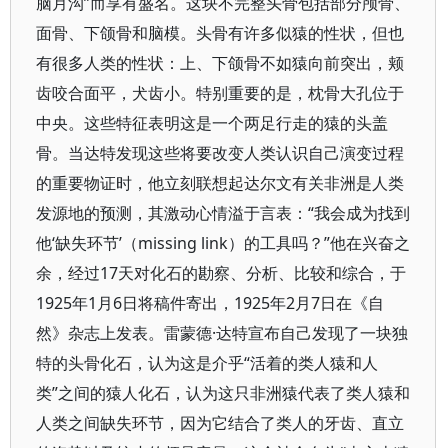
脑月沟”而享有盛名。这块不完整头骨包括部分颅骨、
面骨、下颌骨和脑模。头骨有许多似猿的性状，但也
有很多人类的性状：上、下颌骨不如猿向前突出，颊
齿咬合面平，犬齿小。特别重要的是，枕骨大孔位于
中央。这些特征表明这是一个两足行走的猿的头盖
骨。当达特发现这些将要改变人类认识自己演变过程
的重要物证时，他立刻联想起达尔文有关非洲是人类
发源地的预测，其激动心情溢于言表：“我会成为找到
他‘缺失环节’（missing link）的工具吗？”他在兴奋之
余，经过17天对化石的勘察、分析、比较和综合，于
1925年1月6日将稿件寄出，1925年2月7日在《自
然》杂志上发表。雷蒙德·达特宣布自己发现了一块独
特的头骨化石，认为这是介乎“活着的类人猿和人
类”之间的猿人化石，认为这只非洲猿代表了类人猿和
人类之间缺失环节，因为它结合了类人的牙齿、直立