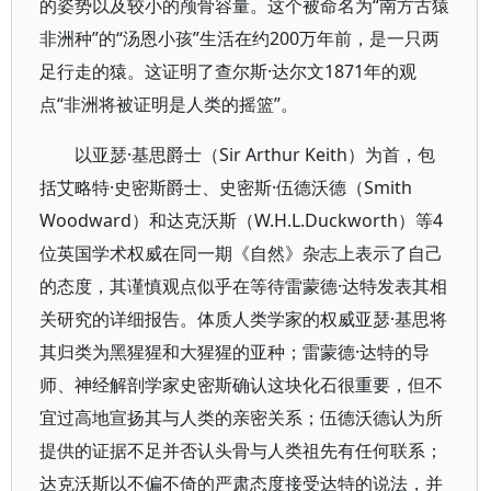
的姿势以及较小的颅骨容量。这个被命名为“南方古猿
非洲种”的“汤恩小孩”生活在约200万年前，是一只两
足行走的猿。这证明了查尔斯·达尔文1871年的观
点“非洲将被证明是人类的摇篮”。
以亚瑟·基思爵士（Sir Arthur Keith）为首，包
括艾略特·史密斯爵士、史密斯·伍德沃德（Smith
Woodward）和达克沃斯（W.H.L.Duckworth）等4
位英国学术权威在同一期《自然》杂志上表示了自己
的态度，其谨慎观点似乎在等待雷蒙德·达特发表其相
关研究的详细报告。体质人类学家的权威亚瑟·基思将
其归类为黑猩猩和大猩猩的亚种；雷蒙德·达特的导
师、神经解剖学家史密斯确认这块化石很重要，但不
宜过高地宣扬其与人类的亲密关系；伍德沃德认为所
提供的证据不足并否认头骨与人类祖先有任何联系；
达克沃斯以不偏不倚的严肃态度接受达特的说法，并