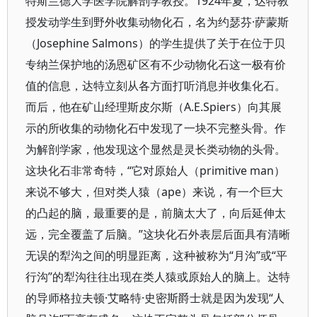
特斯兰德大学医学院解剖学教授。1924年夏，达特教
授发动学生到野外收集动物化石，名为约瑟芬·萨蒙斯
（Josephine Salmons）的学生提供了关于在位于贝
专纳兰保护地的汤恩矿区有不少动物化石这一极有价
值的信息，达特立刻从各方面打听消息并收集化石。
而后，他在矿山经理斯皮尔斯（A.E.Spiers）向其展
示的所收集的动物化石中发现了一块不完整头骨。作
为解剖学家，他发现这个显然是灵长类动物的头骨。
这块化石非常奇特，“它对原始人（primitive man）
来说不够大，但对类人猿（ape）来说，有一个巨大
的凸起的脑，最重要的是，前脑太大了，向后延伸太
远，完全覆盖了后脑。”这块化石外表层后面具有清晰
无误的犁沟之间的明显距离，这种被称为“月沟”或“平
行沟”的犁沟往往出现在类人猿或原始人的脑上。达特
的导师格拉夫顿·艾略特·史密斯爵士就是因为发现“人