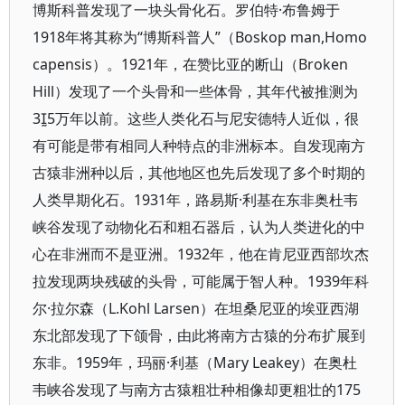
博斯科普发现了一块头骨化石。罗伯特·布鲁姆于
1918年将其称为“博斯科普人”（Boskop man,Homo
capensis）。1921年，在赞比亚的断山（Broken
Hill）发现了一个头骨和一些体骨，其年代被推测为
35万年以前。这些人类化石与尼安德特人近似，很
有可能是带有相同人种特点的非洲标本。自发现南方
古猿非洲种以后，其他地区也先后发现了多个时期的
人类早期化石。1931年，路易斯·利基在东非奥杜韦
峡谷发现了动物化石和粗石器后，认为人类进化的中
心在非洲而不是亚洲。1932年，他在肯尼亚西部坎杰
拉发现两块残破的头骨，可能属于智人种。1939年科
尔·拉尔森（L.Kohl Larsen）在坦桑尼亚的埃亚西湖
东北部发现了下颌骨，由此将南方古猿的分布扩展到
东非。1959年，玛丽·利基（Mary Leakey）在奥杜
韦峡谷发现了与南方古猿粗壮种相像却更粗壮的175