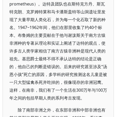
prometheus）。达特及团队也在斯特克方丹、斯瓦
特克朗、克罗姆特莱和马卡潘斯盖特等山洞遗址里发
现了大量早期人类化石，并为每一个化石取了新的种
名。1947~1962年间，他们在那里收集了约40个标
本。布鲁姆的主要贡献在于他与谢泼斯关于南方古猿
非洲种的专著从理论和实证上阐述了达特的观点，使
许多古人类学家相信了南方古猿非洲种是现代人类的
祖先。基思爵士最终不得不承认达特的结论是正确
的，他自己的判断是错误的。后来的研究甚至涉及“汤
恩小孩”死亡的原因，多学科的研究推测这名儿童是被
一只大型猛禽杀死并吃掉的，很像现存的非洲冠鹰。
这样，在南非，我们有了一个生活在300万年与100万
年之间的包括早期人类的系列考古发现。
除了南部非洲之外，在东部非洲和中部非洲也有