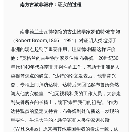
南方古猿非洲种：证实的过程
南非德兰士瓦博物馆的古生物学家罗伯特·布鲁姆
（Robert Broom,1866—1951）对证明人类起源于
非洲的观点起到了重要作用。理查德·利基这样评价
他：“英格兰的古生物学家罗伯特·布鲁姆，20世纪30
年代和40年代在南非开创性的工作，有助于非洲是人
类摇篮观点的确立。”达特的论文发表后，他非常兴
奋，专程上门拜访达特。达特后来回忆起布鲁姆突然
闯入他的实验室：“他无视我和我的工作人员，大步走
到头骨所在的长椅上，跪下‘崇拜我们的祖先’。”作为
达特观点的坚定支持者，布鲁姆到处传播这一发现的
重要性。牛津大学的地质学家和人类学家索拉斯
（W.H.Sollas）原来与其他英国学者的看法一致，认