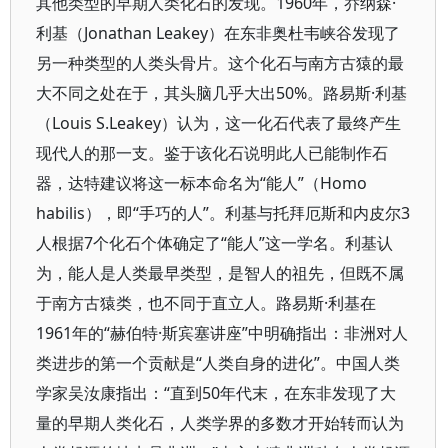
其他类型的早期人类化石的发现。1960年，乔纳森·
利基（Jonathan Leakey）在东非奥杜韦峡谷发现了
另一种类型的人类头骨片。这个化石与南方古猿的最
大不同之处在于，其头脑几乎大出50%。路易斯·利基
（Louis S.Leakey）认为，这一化石代表了最终产生
现代人的那一支。鉴于该化石说明此人已能制作石
器，达特建议将这一标本命名为“能人”（Homo
habilis），即“手巧的人”。利基与托拜厄斯和内皮尔3
人根据7个化石个体确定了“能人”这一学名。利基认
为，能人是人类最早类型，是智人的祖先，但既不属
于南方古猿类，也不同于直立人。路易斯·利基在
1961年的“赫伯特·斯宾塞讲座”中明确指出：非洲对人
类进步的第一个贡献是“人类自身的进化”。中国人类
学家吴汝康指出：“直到50年代末，在东非发现了大
量的早期人类化石，人类学界的多数才开始转而认为