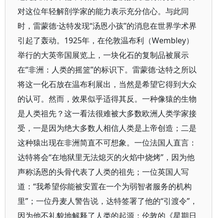
对这位年轻解剖学家的能力表示充分信心。与此同
时，雷蒙德·达特发现“汤恩小孩”的消息在世界学术界
引起了轰动。1925年，在伦敦温布利（Wembley）
举行的大英帝国展览上，一块化石的复制品被展示
在“非洲：人类的摇篮”的标识下。雷蒙德·达特之所以
将这一化石放在温布利展出，当然是希望它得到大众
的认可。然而，效果似乎适得其反。一种像猿的生物
是人类祖先？这一看法很难被大多数欧洲人类学家接
受，一是因为绝大多数人相信人类是上帝创造；二是
这种猿出现在非洲简直不可想象。一位法国人直言：
达特将会“在地狱里无法熄灭的火焰中烧烤”，因为他
声称汤恩的头骨代表了人类的祖先；一位英国人写
道：“我希望你能被安置在一个为弱智者服务的机构
里”；一位丹麦人警告说，达特签署了他的“引渡令”，
因为他不礼貌地解释了人类的起源；伦敦的《星期日