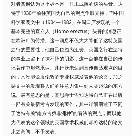
对者普遍认为这个标本是一只未成熟的猿的头骨。达
特于1930年前往英国为自己的观点争取支持，而中国
科学家裴文中（1904—1982）在周口店发现的一个
基本完整的直立人（Homo erectus）头骨的消息正
在欧洲广为传播。这一消息不仅大大降低了达特英国
之行的重要性，他自己也颇为沮丧。英国之行在达特
的事业上留下了抹不掉的阴影，这一点他在自己的传
记著作中坦然承认。此行既未达到宣传自己观点的目
的，又没能说服伦敦的专业权威发表他的论文，加之
裴文中的发现将人们的注意力集中到人类起源的东方
说。最有意思的是，基思爵士告知达特自己正在出版
一部有关最新考古发现的著作，其中详细阐述了不同
于达特有关“南方古猿非洲种”的看法的观点，而以他
为代表的这个领域的英国学术权威们却将达特的论文
束之高阁，不予发表。