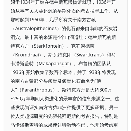
姆于1934年开始在德兰斯瓦博物馆就职，1936年开
始从事有关人类起源的早期化石的考古搜寻工作。从
那时起到1960年，几乎所有关于南方古猿
（Australopithecines）的化石都来自南非的石灰岩
洞穴。最丰富的来源是4个山洞遗址：德兰斯瓦的斯
特克方丹（Sterkfontein）、克罗姆德莱
（Kromdraai）、斯瓦特克朗（Swartkrans）和马
卡潘斯盖特（Makapansgat）。布鲁姆的团队从
1936年开始收集了数百个标本，并于1938年将发现
的南方古猿部分头颅骨及颌骨化石命名为“傍
人”（Paranthropus）。斯特克方丹是大约300万
~250万年期间人类进化的最丰富的信息来源之一。这
些发现为证实南方古猿非洲种提供了更多证据。另一
位人类起源研究的先驱托拜厄斯的考古报告，特别是
马卡潘斯盖特的成果使达特激动不已，他开始考虑重