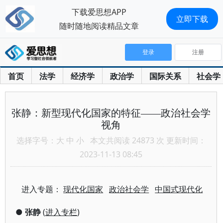
下载爱思想APP
立即下载
随时随地阅读精品文章
登录
注册
首页
法学
经济学
政治学
国际关系
社会学
张静：新型现代化国家的特征——政治社会学
视角
选择字号：
大
中
小
本文共阅读 24873 次 更新时间：
2023-11-13 08:45
进入专题：
现代化国家
政治社会学
中国式现代化
●
张静
(
进入专栏
)