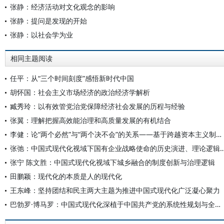
张静：经济活动对文化观念的影响
张静：提问是发现的开始
张静：以社会学为业
相同主题阅读
任平：从“三个时间刻度”感悟新时代中国
胡怀国：社会主义市场经济的政治经济学解析
臧秀玲：以有效管党治党保障经济社会发展的历程与经验
张翼：理解把握高效能治理和高质量发展的有机结合
李健：论“两个必然”与“两个决不会”的关系——基于跨越资本主义制度“卡夫丁峡谷”设想的反思
张弛：中国式现代化视域下国有企业战略使命的历史演进
张宁 陈文胜：中国式现代化视域下城乡融合的制度创新与治理逻辑
田鹏颖：现代化的本质是人的现代化
王东峰：坚持团结和民主两大主题为推进中国式现代化广泛凝心聚力
巴勃罗·博马罗：中国式现代化深植于中国共产党的系统性规划与全方位治理实践