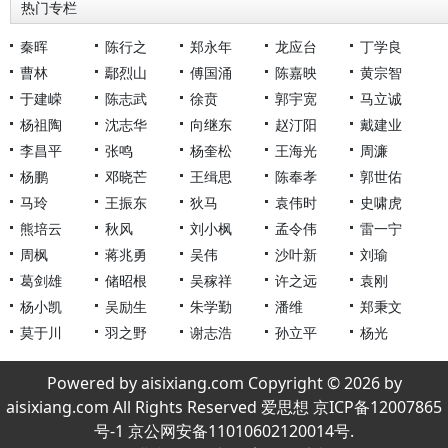
热门专栏
秦晖
陈行之
郑永年
龙应台
丁学良
曹林
鄢烈山
傅国涌
陈嘉映
黄宗智
于建嵘
陈志武
徐贲
郭宇宽
马立诚
杨祖陶
沈志华
向继东
赵汀阳
戴建业
李昌平
张鸣
杨奎松
王海光
周濂
杨鹏
邓晓芒
王缉思
陈奉孝
郭世佑
马玲
王振东
狄马
袁伟时
史啸虎
熊培云
秋风
刘小枫
孟令伟
雷一宁
周枫
蒋兆勇
吴伟
沙叶新
刘瑜
葛剑雄
储昭根
吴稼祥
许之远
袁刚
杨小凯
吴励生
朱学勤
潘维
郑秉文
莫于川
羽之野
谢志浩
孙立平
杨光
Powered by aisixiang.com Copyright © 2026 by
aisixiang.com All Rights Reserved 爱思想 京ICP备12007865
号-1 京公网安备11010602120014号.