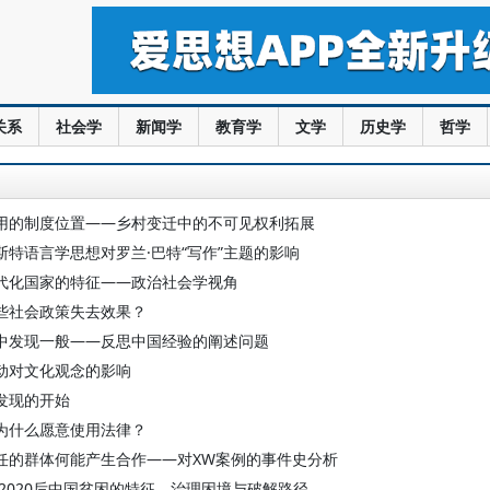
关系
社会学
新闻学
教育学
文学
历史学
哲学
用的制度位置——乡村变迁中的不可见权利拓展
斯特语言学思想对罗兰·巴特“写作”主题的影响
代化国家的特征——政治社会学视角
些社会政策失去效果？
中发现一般——反思中国经验的阐述问题
动对文化观念的影响
发现的开始
为什么愿意使用法律？
任的群体何能产生合作——对XW案例的事件史分析
 2020后中国贫困的特征、治理困境与破解路径