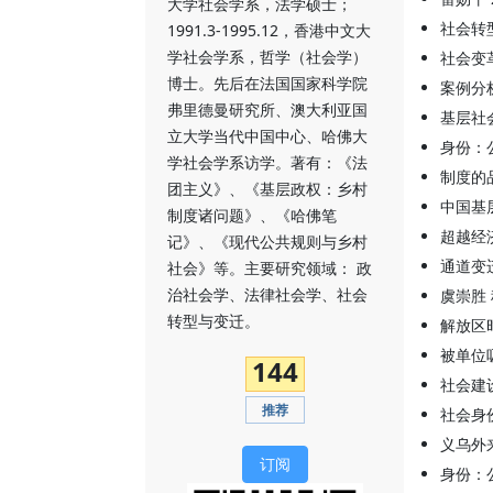
大学社会学系，法学硕士；
社会转
1991.3-1995.12，香港中文大
学社会学系，哲学（社会学）
社会变
博士。先后在法国国家科学院
案例分
弗里德曼研究所、澳大利亚国
基层社
立大学当代中国中心、哈佛大
身份：
学社会学系访学。著有：《法
制度的
团主义》、《基层政权：乡村
中国基
制度诸问题》、《哈佛笔
超越经
记》、《现代公共规则与乡村
通道变
社会》等。主要研究领域： 政
治社会学、法律社会学、社会
虞崇胜
转型与变迁。
解放区
被单位
144
社会建
推荐
社会身
义乌外
订阅
身份：