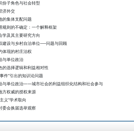
识份子角色与社会转型
经济外交
地的集体支配问题
用规则的不确定：一个解释框架
会学及其主要研究方向
权建设与乡村自治单位──问题与回顾
约体现的村庄治权
治与单位政治
色的选择逻辑和利益相对性
瑞事件”引出的知识论问题
治与单位政治——城市社会的利益组织化结构和社会参与
地方权威的授权来源
守主义”学术取向
村委会换届选举观察