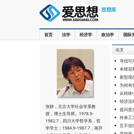
首页
法学
经济学
政治学
国际
论文
寻找可
本维尼
新型现
为何有
从特殊
经济活
张静，北京大学社会学系教
提问是
授，博士生导师。1978.9-
外来工
1982.7，四川大学哲学系，哲
互不信
学学士；1984.9-1987.7，南开
雷勋平