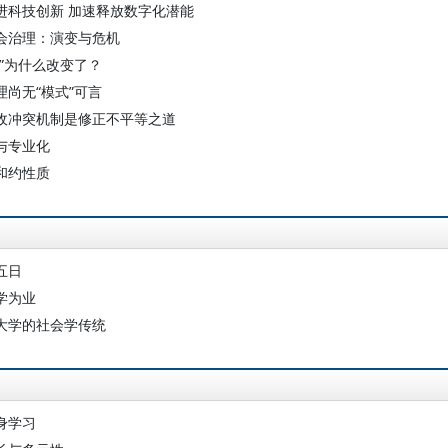
进科技创新 加速释放数字化潜能
会治理：演变与危机
村”为什么改变了？
理尚无“模式”可言
收冲突机制是修正不平等之道
与专业化
和约性质
五日
学为业
大学的社会学传统
身学习