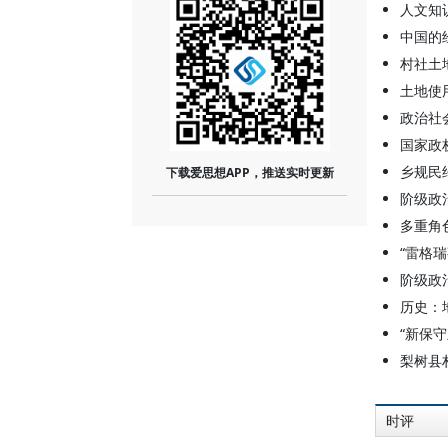
人文知
中国的
村社土
土地使
政治社
国家政
乡规民
下载爱思想APP，推送实时更新
阶级政
多重角
“雷格
阶级政
历史：
“新保
梨树县
时评