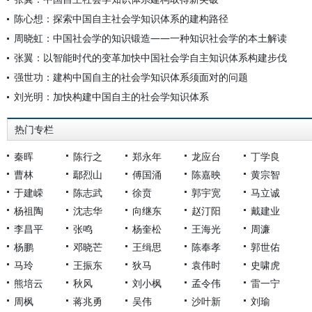
陈心想：探索中国自主社会学知识体系的建构路径
周晓虹：中国社会学的知识锻造——一种知识社会学的本土解读
张翼：以智能时代的变革加快中国社会学自主知识体系构建步伐
强世功：建构中国自主的社会学知识体系须面对的问题
刘光明：加快构建中国自主的社会学知识体系
热门专栏
秦晖
陈行之
郑永年
龙应台
丁学良
曹林
鄢烈山
傅国涌
陈嘉映
黄宗智
于建嵘
陈志武
徐贲
郭宇宽
马立诚
杨祖陶
沈志华
向继东
赵汀阳
戴建业
李昌平
张鸣
杨奎松
王海光
周濂
杨鹏
邓晓芒
王缉思
陈奉孝
郭世佑
马玲
王振东
狄马
袁伟时
史啸虎
熊培云
秋风
刘小枫
孟令伟
雷一宁
周枫
蒋兆勇
吴伟
沙叶新
刘瑜