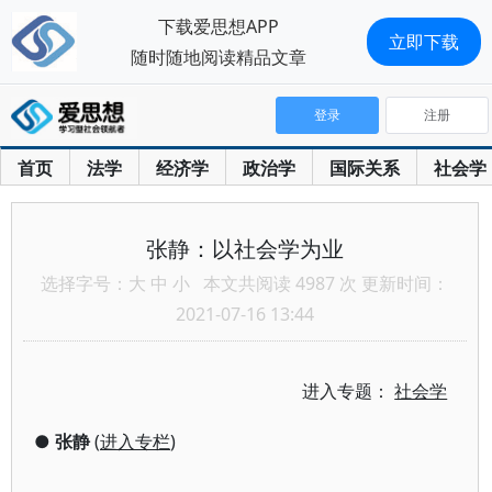
下载爱思想APP
立即下载
随时随地阅读精品文章
登录
注册
首页
法学
经济学
政治学
国际关系
社会学
张静：以社会学为业
选择字号：
大
中
小
本文共阅读 4987 次 更新时间：
2021-07-16 13:44
进入专题：
社会学
●
张静
(
进入专栏
)