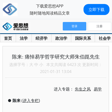
下载爱思想APP
立即下载
随时随地阅读精品文章
登录
注册
首页
法学
经济学
政治学
国际关系
社会学
陈来: 痛悼易学哲学研究大师朱伯崑先生
选择字号：
大
中
小
本文共阅读 6423 次 更新时间：
2021-01-31 13:04
进入专题：
先生之风
易学
●
陈来
(
进入专栏
)