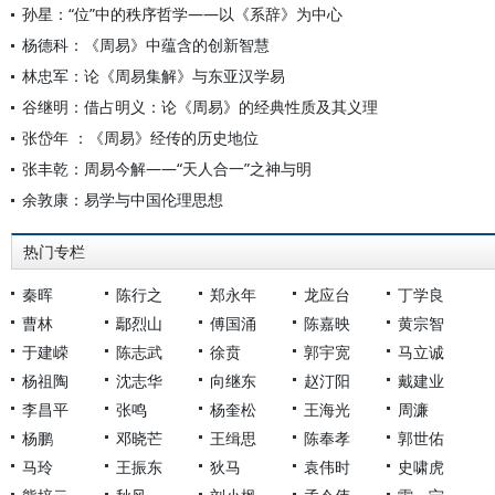
孙星：“位”中的秩序哲学——以《系辞》为中心
杨德科：《周易》中蕴含的创新智慧
林忠军：论《周易集解》与东亚汉学易
谷继明：借占明义：论《周易》的经典性质及其义理
张岱年 ：《周易》经传的历史地位
张丰乾：周易今解——“天人合一”之神与明
余敦康：易学与中国伦理思想
热门专栏
秦晖
陈行之
郑永年
龙应台
丁学良
曹林
鄢烈山
傅国涌
陈嘉映
黄宗智
于建嵘
陈志武
徐贲
郭宇宽
马立诚
杨祖陶
沈志华
向继东
赵汀阳
戴建业
李昌平
张鸣
杨奎松
王海光
周濂
杨鹏
邓晓芒
王缉思
陈奉孝
郭世佑
马玲
王振东
狄马
袁伟时
史啸虎