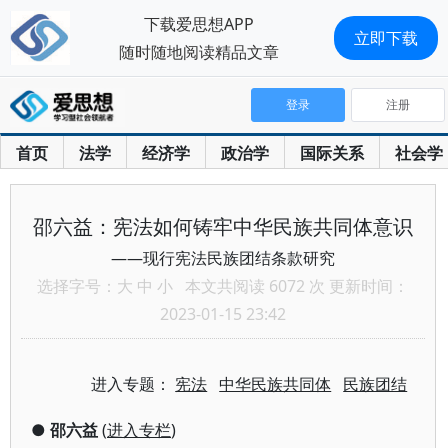
下载爱思想APP
立即下载
随时随地阅读精品文章
登录
注册
首页
法学
经济学
政治学
国际关系
社会学
邵六益：宪法如何铸牢中华民族共同体意识
——现行宪法民族团结条款研究
选择字号：
大
中
小
本文共阅读 6072 次 更新时间：
2023-01-15 23:42
进入专题：
宪法
中华民族共同体
民族团结
●
邵六益
(
进入专栏
)