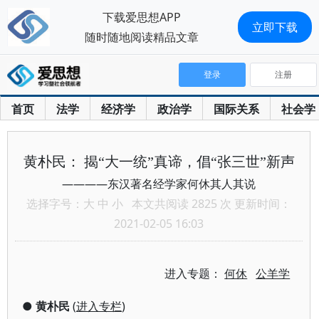
下载爱思想APP
立即下载
随时随地阅读精品文章
登录
注册
首页
法学
经济学
政治学
国际关系
社会学
黄朴民： 揭“大一统”真谛，倡“张三世”新声
————东汉著名经学家何休其人其说
选择字号：
大
中
小
本文共阅读 2825 次 更新时间：
2021-02-05 16:03
进入专题：
何休
公羊学
●
黄朴民
(
进入专栏
)