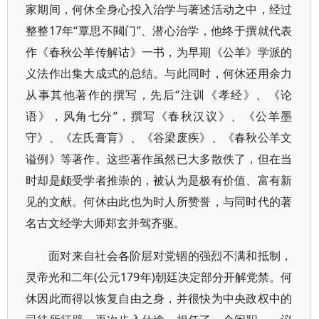
家期间，何休全身心投入治学与著述活动之中，经过
整整17年“覃思不闚门”、潜心治学，他终于撰就代表
作《春秋公羊传解诂》一书，为早期《公羊》学派的
义法作出集大成式的总结。与此同时，何休还用余力
从事其他著作的撰写，先后“注训《孝经》、《论
语》，风角七分”，撰写《春秋汉议》、《公羊墨
守》、《左氏膏肓》、《谷梁废疾》、《春秋公羊文
谥例》等著作。这些著作虽然已大多散佚了，但在当
时却是颇受学者推崇的，被认为是极有价值、富有新
见的文献。何休由此也为时人所赞誉，与同时代的著
名古文经学大师郑玄并驾齐驱。
面对来自社会各阶层对党锢的强烈不满和抵制，
灵帝光和二年(公元179年)朝廷决定部分开解党禁。何
休因此而得以恢复自由之身，并很快为中央政权中的