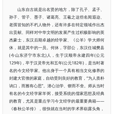
山东自古就是出名贤的地方，除了孔子、孟子、
孙子、管子、墨子、诸葛亮、王羲之这些名闻遐迩、
老孺皆知的不朽人物外，还有许多在特定领域作出杰
出贡献、同样对中华文明的发展产生过积极影响的英
杰豪士，东汉后期卓越的经学家、《公羊》学大师何
休，就是其中的一员。何休，字邵公，东汉任城樊县
(今山东济宁市东北)人，生于汉顺帝永建四年(公元
129年)，卒于汉灵帝光和五年(公元182年)，是当时著
名的今文经学家。他出身于一个具有相当文化修养的
封建大官僚的家庭，自幼受到良好的教育，“为人质朴
讷口，而雅有心思”。潜心治学、锲而不舍。师从当时
有名的今文经学家羊弼，接受系统的儒家思想及经典
的教育，尤其是重点学习今文经学的最重要典籍——
《春秋公羊传》，很快就在当时的学术界崭露头角，