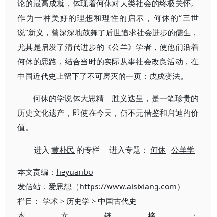
论的最高成就，体现着何休对人类社会的终极关怀。
作为一种美好的理想和理性的启示，何休的“三世
说”新义，曾深深地鼓舞了后世追求社会进步的儒生，
尤其是启发了清代进步的《公羊》学者，使他们沿着
何休的思路，结合当时的实际从事社会改良活动，在
中国近代史上留下了不可磨灭的一页：戊戌变法。
何休的学说体大思精，胜义迭呈，是一笔珍贵的
历史文化遗产，即使在今天，仍不无借鉴和启迪的价
值。
进入
黄朴民
的专栏 进入专题：
何休
公羊学
本文责编：
heyuanbo
发信站：爱思想（https://www.aisixiang.com）
栏目：
学术
>
历史学
>
中国古代史
本文链接：