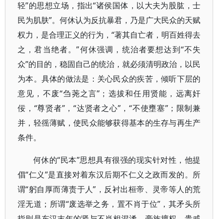
轻”的思想立场，指出“诸侯国体，以大夫为股肱，士
民为肌肤”。何休认为反抗暴君，乃是广大民众的天赋
权力，是合理正义的行为，“著其自亡者，明百姓得去
之，君当绝者。”何休强调，统治者要想达到“不失
众”的目的，稳固自己的统治，就必须清明政治，以民
为本。具体的做法是：关心民众的疾苦，倾听下层的
意见，不废“刍荛之言”；选拔和任用贤能，远离奸
佞，“尊贤者”，“达贤者之心”，“不使壅塞”；限制兼
并，轻徭薄赋，使民众能够获得基本的生存与再生产
条件。
何休的“民本”思想具有很强的现实针对性，他提
倡“仁义”是直接对着东汉后期不仁义之政而发的。所
谓“躬自厚而薄责于人”，反衬出桓帝、灵帝等人的荒
淫无道；所谓“废选举之务，置不肖于位”，其矛头所
指则是东汉末年的贤与不肖相混淆，豪族擅权，贵戚