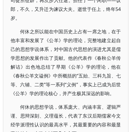
司徒所征辟，再次步入仕途。担任了一个闲职——议
郎，不久，又升迁为谏议大夫。逝世于任上，终年54
岁。
何休之所以能在中国历史上占有一席之地，在于
他丰富和发展了《公羊》学的理论，完整地建立起自
己的思想学说体系，对中国古代思想的演进尤其是儒
学思想的发展作出了贡献。他的代表作《春秋公羊传
解诂》出色地总结了早期《公羊》学的理论，他在
《春秋公羊文谥例》中所概括的“五始、三科九旨、七
等、六辅、二类”等一系列“义例”，事实上已成为后世
《公羊》学的理论核心，并产生极其深远的影响。
何休的思想学说，体系庞大、内涵丰富、逻辑严
谨、思辩深刻、义理蕴长，代表了东汉后期儒家今文
经学派理性认识的最高水平，其最重要的内容和最显