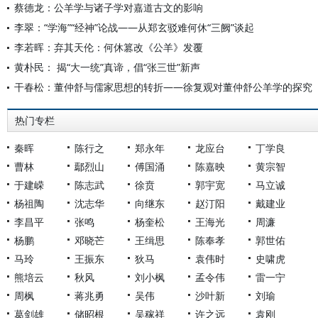
蔡德龙：公羊学与诸子学对嘉道古文的影响
李翠：“学海”“经神”论战——从郑玄驳难何休“三阙”谈起
李若晖：弃其天伦：何休篡改《公羊》发覆
黄朴民： 揭“大一统”真谛，倡“张三世”新声
干春松：董仲舒与儒家思想的转折——徐复观对董仲舒公羊学的探究
热门专栏
秦晖
陈行之
郑永年
龙应台
丁学良
曹林
鄢烈山
傅国涌
陈嘉映
黄宗智
于建嵘
陈志武
徐贲
郭宇宽
马立诚
杨祖陶
沈志华
向继东
赵汀阳
戴建业
李昌平
张鸣
杨奎松
王海光
周濂
杨鹏
邓晓芒
王缉思
陈奉孝
郭世佑
马玲
王振东
狄马
袁伟时
史啸虎
熊培云
秋风
刘小枫
孟令伟
雷一宁
周枫
蒋兆勇
吴伟
沙叶新
刘瑜
葛剑雄
储昭根
吴稼祥
许之远
袁刚