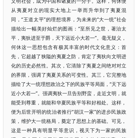
文明社会，成为中国和诸夏的一分子。这样，何休便
从夷夏对立的现实大地上一举而升华到了夷夏混
同，“王道太平”的理想境界，为未来的“大一统”社会
描绘出一幅美好灿烂的图画：“至所见之世，著治太
平，夷狄进至于爵，天下远近小大若一”。毫无疑义，
何休这一思想包含有极其丰富的时代文化意义：首
先，它超越了狭隘的夷夏之防，肯定了夷狄向文明进
化的历史必然性。其次，它清除了夷夏之间绝对对立
的界限，强调了夷夏关系的可变性。其三，它完整地
描绘了大一统理想政治之下的民族平等局面，“天下远
近小大若一”。强调夷狄一旦告别野蛮，走近文明，就
能受到尊重，就能和华夏民族平等和好相处。这样，
便为后世开明的统治者推行“胡汉一家”的进步民族政
策，维护大一统格局，奠定了思想上的基础。可见，
这是一种具有明显平等意识，视天下为一家的民族