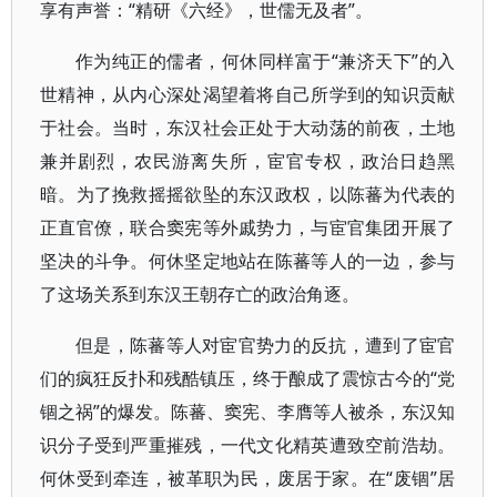
享有声誉：“精研《六经》，世儒无及者”。
作为纯正的儒者，何休同样富于“兼济天下”的入
世精神，从内心深处渴望着将自己所学到的知识贡献
于社会。当时，东汉社会正处于大动荡的前夜，土地
兼并剧烈，农民游离失所，宦官专权，政治日趋黑
暗。为了挽救摇摇欲坠的东汉政权，以陈蕃为代表的
正直官僚，联合窦宪等外戚势力，与宦官集团开展了
坚决的斗争。何休坚定地站在陈蕃等人的一边，参与
了这场关系到东汉王朝存亡的政治角逐。
但是，陈蕃等人对宦官势力的反抗，遭到了宦官
们的疯狂反扑和残酷镇压，终于酿成了震惊古今的“党
锢之祸”的爆发。陈蕃、窦宪、李膺等人被杀，东汉知
识分子受到严重摧残，一代文化精英遭致空前浩劫。
何休受到牵连，被革职为民，废居于家。在“废锢”居