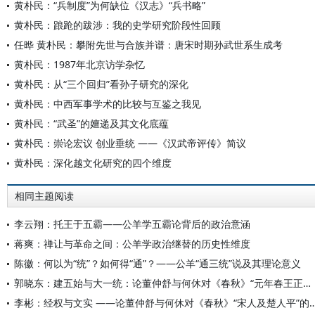
黄朴民：“兵制度”为何缺位《汉志》“兵书略”
黄朴民：踉跄的跋涉：我的史学研究阶段性回顾
任晔 黄朴民：攀附先世与合族并谱：唐宋时期孙武世系生成考
黄朴民：1987年北京访学杂忆
黄朴民：从“三个回归”看孙子研究的深化
黄朴民：中西军事学术的比较与互鉴之我见
黄朴民：“武圣”的嬗递及其文化底蕴
黄朴民：崇论宏议 创业垂统 ——《汉武帝评传》简议
黄朴民：深化越文化研究的四个维度
相同主题阅读
李云翔：托王于五霸——公羊学五霸论背后的政治意涵
蒋爽：禅让与革命之间：公羊学政治继替的历史性维度
陈徽：何以为“统”？如何得“通”？——公羊“通三统”说及其理论意义
郭晓东：建五始与大一统：论董仲舒与何休对《春秋》“元年春王正月”的注释
李彬：经权与文实 ——论董仲舒与何休对《春秋》“宋人