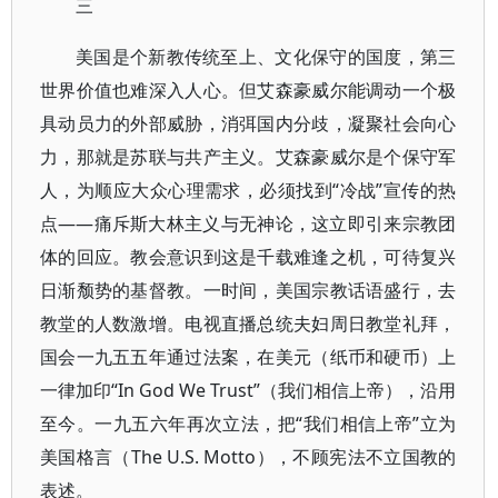
三
美国是个新教传统至上、文化保守的国度，第三
世界价值也难深入人心。但艾森豪威尔能调动一个极
具动员力的外部威胁，消弭国内分歧，凝聚社会向心
力，那就是苏联与共产主义。艾森豪威尔是个保守军
人，为顺应大众心理需求，必须找到“冷战”宣传的热
点——痛斥斯大林主义与无神论，这立即引来宗教团
体的回应。教会意识到这是千载难逢之机，可待复兴
日渐颓势的基督教。一时间，美国宗教话语盛行，去
教堂的人数激增。电视直播总统夫妇周日教堂礼拜，
国会一九五五年通过法案，在美元（纸币和硬币）上
一律加印“In God We Trust”（我们相信上帝），沿用
至今。一九五六年再次立法，把“我们相信上帝”立为
美国格言（The U.S. Motto），不顾宪法不立国教的
表述。