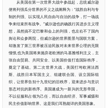
从美国在第一次世界大战中参战起，总统威尔逊
便将列强瓜分世界的不义之战阐释为：“战胜自利与专
制的列强、以实现人民自由与自治的战争，打一场战
争来结束所有战争。”威尔逊也的确践行其进步主义理
想，虽然搞不定巴黎和会上的列强，也左右不了国内
舆论和众参两院，但威尔逊的世界图景与国联方案，
却激发了第三世界被压迫民族对未来世界公理的无限
憧憬,也为美国将来抛弃老欧洲的马基雅维利主义，主
张自由贸易、共同安全、以美国价值打造国际秩序，
奠定了基础。第二次世界大战，美国打垮欧洲法西
斯、战胜日本军国主义、组建联合国、设立国际组
织，让世界告别十九世纪的旧秩序，迎来进步与意识
形态对抗的新秩序。美国遂成为一新兴的无形帝国，
不以征服和占领为己任，而以自由经济、军事威慑和
民主价值影响世界。这是我们耳熟能详的美国形象。