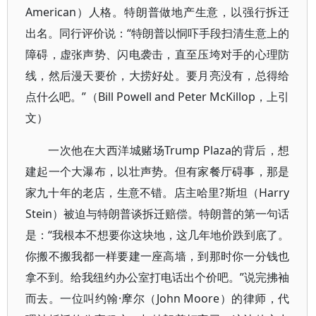
American）人格。特朗普做地产生意，以强行拆迁
出名。同行评价说：“特朗普以恫吓手段扫清生意上的
障碍，虚张声势、闪电袭击，直至压垮对手的心理防
线，然后漫天要价，大捞好处。要月亮没有，总得给
点什么吧。”（Bill Powell and Peter McKillop，上引
文）
一次他在大西洋城赌场Trump Plaza的背后，想
建起一个大瀑布，以壮声势。但有家餐厅碍事，那是
家九十年的老店，生意不错。店主哈里?斯坦（Harry
Stein）被迫与特朗普谈拆迁赔偿。特朗普的第一句话
是：“我根本不想要你这块地，这几年地价跌到底了。
你搬不搬我都一样要建一座高墙，到那时你一分钱也
拿不到。给我纽约办公室打电话出个价吧。”说完拂袖
而去。一位叫约翰·摩尔（John Moore）的律师，代