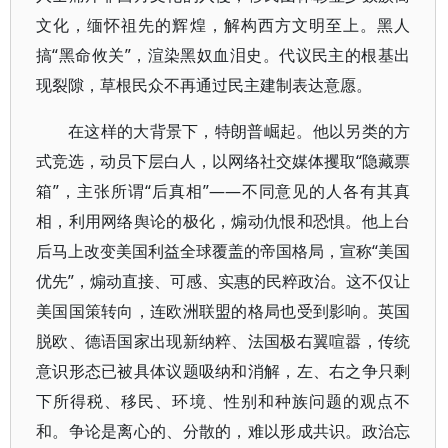
文化，缅怀祖先的辉煌，解构西方文明至上。黑人
搞“黑命攸关”，渲染黑奴血泪史。代议民主的根基出
现裂隙，草根民众不再通过民主建制表达意愿。
在这样的大背景下，特朗普崛起。他以另类的方
式竞选，动员下层白人，以网络社交媒体攫取“隐藏票
箱”，主张所谓“后真相”——不同意见的人各有其真
相，利用网络舆论的极化，煽动仇恨和恐惧。他上台
后马上改变美国利益全球覆盖的帝国格局，宣称“美国
优先”，煽动直接、可感、实惠的民粹政治。这不仅让
美国国策转向，连欧洲联盟的格局也受到影响。英国
脱欧、德语国家出现新纳粹、法国极右翼喧嚣，传统
意识形态已被具体议题吸纳和消解，左、右之争只剩
下所得税、移民、环境、性别和种族问题的观点不
和。争论是离心的、分散的，难以形成共识。政治忘