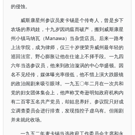
的侵蚀。
威斯康星州参议员麦卡锡是个传奇人，曾是乡下
农场的养鸡娃，十九岁因鸡瘟而破产，搬到威斯康星
州小镇马纳瓦（Manawa）当杂货店员。后来一路考
上法学院，成为律师，仅三十岁便荣升威州最年轻的
巡回法官。野心膨胀让他在仕途上不择手段。一九四
六年当选参议员，他来到政治漩涡的中心华盛顿。因
名不见经传，媒体曝光率很低，他不惜上演大跌眼镜
的政治闹剧来吸引眼球。一九五〇年二月在一次共和
党的妇女团体集会上，他声称艾奇逊明知政府机构内
有二百零五名共产党员，却姑息养奸。参议院只好成
立调查委员会进行排查，发现指控子虚乌有。但闹剧
并未就此收场。
一九五二年麦卡锡当选政府工作委员会主席和永