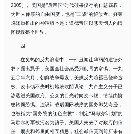
2005）。美国是“后帝国”时代硕果仅存的仁慈霸权，
为世人仰慕的自由国度，也是“二战”的解放者。好莱
坞隆重推出的神话版本是：道德帝国以悲天悯人的情
怀拯救整个世界。
四
在炙热的反共浪潮中，一件丑闻让华丽的道德外
衣下露出虱子，美国全社会感受到彻骨的寒惧。一九
五〇年六月，朝鲜战争爆发，美媒反共喧嚣已登峰造
极。麦卡锡不失时机地鼓吹阴谋论：共产主义分子已
渗透进美国政府。公众的目光转向麦卡锡，情绪由愤
怒转而恐惧。连设计战后国际秩序的国务卿艾奇逊，
也被指为“国务院的红色主教”：制定“马歇尔计划”的
马歇尔将军被污名为骗子。美国人失去了对政府的信
任，朋友和邻里间相互猜忌，社会诚信受到前所未有