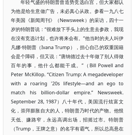
年轻气盛的特朗普曾造势竞选白宫，但大家都认
为他是给生意做广告，未必真心从政。参看一九八七
年美国《新闻周刊》（Newsweek）的采访，四十一
岁的特朗普说：“很难放下手头上的生意去参政，我现
在没有竞选计划，也许将来会有。”他当时的夫人叫伊
凡娜·特朗普（Ivana Trump），担心自己的双重国籍
会是个障碍，但又说：“唐纳德过去十年做了别人得做
百年的事，他什么都能干成。”（Bill Powell and
Peter McKillop. “Citizen Trump: A megadeveloper
with a roaring '20s lifestyle—and an ego to
match his billion-dollar empire.” Newsweek.
September 28, 1987）八十年代，美国流行炫富文
化，崇拜膨胀自大的人，特朗普乃时代的产物。他恨
天低、嫌路窄，永远高调出场，招摇过市。特朗普
（Trump，王牌之意）的名字有霸气，所以总高悬在