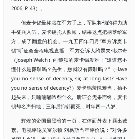
2006, P. 43）。
但麦卡锡最终栽在军方手上，军队将他的得力助
手征兵入伍，麦卡锡托人照顾，结果这点把柄落给军
方，成了翻盘的机会。一九五四年四月“军方诉麦卡
锡”听证会全程电视直播，军方公诉人约瑟夫·韦尔奇
（Joseph Welch）向狼狈的麦卡锡发难：“难道您不
懂什么是廉耻吗？先生，您就没有廉耻吗？”（Have
you no sense of decency, sir, at long last? Have
you no sense of decency?）麦卡锡羞愧难当，抬不
起头来，只喃喃嘟哝些什么。听证会无果而终，麦卡
锡却名声扫地，三年后抑郁而死，时年四十八岁。
辉煌的帝国最黑暗的一页，在体面外表下露出败
絮。电视评论员富尔顿·刘易斯当年评价说：“对许多