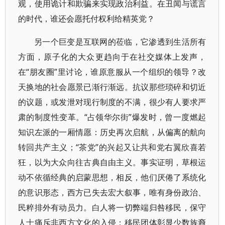
观，使用诡计和欺骗来实现政治利益。在丑闻与谎言
的时代，谁还会愿托付权利给精英党？
另一个巨变是互联网的莅临，它渗透到生活所有
方面，原子化的大众更趋向于在社交媒体上发声，
在“朋友圈”里讨论，谁原意服从一个组织的领导？改
天换地的社会愿景已渐行渐远。抗议那些琐碎和切近
的议题，或发泄对现行制度的不满，很少有人要求严
肃的制度性变革。“占领华尔街”爆发时，曾一度燃起
知识左派的一厢情愿：历史再次启航，从偏离的航向
转回共产主义；“茶党”的兴起又让共和党右翼欣喜若
狂，以为大众向往古典自由主义。事实证明，草根运
动不依循经典的启蒙思想，相反，他们厌倦了系统化
的意识形态，西方已失去宏大叙事，唯有身份政治、
民粹排外有动员力。白人将一切弊端归咎移民，保守
人士痛斥非西方文化的入侵；移民团体彰显少数族裔