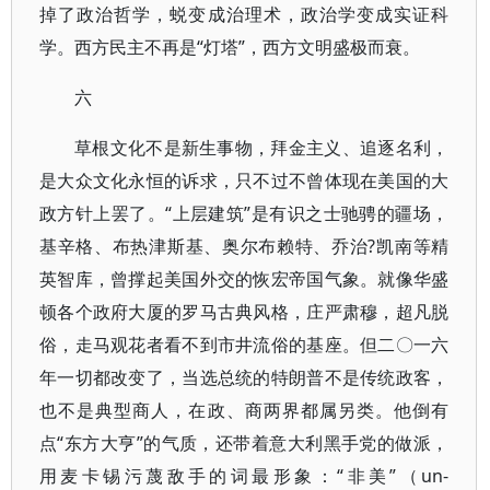
掉了政治哲学，蜕变成治理术，政治学变成实证科
学。西方民主不再是“灯塔”，西方文明盛极而衰。
六
草根文化不是新生事物，拜金主义、追逐名利，
是大众文化永恒的诉求，只不过不曾体现在美国的大
政方针上罢了。“上层建筑”是有识之士驰骋的疆场，
基辛格、布热津斯基、奥尔布赖特、乔治?凯南等精
英智库，曾撑起美国外交的恢宏帝国气象。就像华盛
顿各个政府大厦的罗马古典风格，庄严肃穆，超凡脱
俗，走马观花者看不到市井流俗的基座。但二〇一六
年一切都改变了，当选总统的特朗普不是传统政客，
也不是典型商人，在政、商两界都属另类。他倒有
点“东方大亨”的气质，还带着意大利黑手党的做派，
用麦卡锡污蔑敌手的词最形象：“非美”（un-