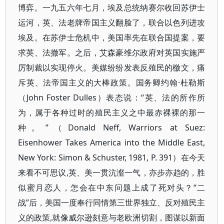
博弈。一九五六年七月，埃及总统纳赛尔收回苏伊士
运河，英、法老牌帝国主义翻脸了，联合以色列进攻
埃及。在苏伊士危机中，美国率先在联合国提案，要
求英、法撤军。之后，艾森豪维尔政府对英国实施严
厉制裁以实现停火。美媒纷纷发表反殖民的檄文，痛
斥英、法帝国主义的大棒政策。国务卿约翰·杜勒斯
（John Foster Dulles）表态说：“英、法的所作所
为，属于各种过时的殖民主义之中最赤裸裸的那一
种。”（Donald Neff, Warriors at Suez:
Eisenhower Takes America into the Middle East,
New York: Simon & Schuster, 1981, P. 391）在今天
来看不可思议,英、美一贯沆瀣一气，亦步亦趋的，胜
似蜜月恋人，怎会在中东问题上成了死对头？“二
战”后，美国一度奉行同情第三世界独立、反对殖民主
义的政策,就像威尔逊刻意与老欧洲切割，图谋以新面