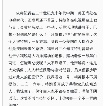
依稀记得在二十世纪九十年代中期，美国尚处在
电视时代，互联网还不普及，特朗普在电视屏幕上做
节目，金黄的头发上下抖动，活灵活现地讲段子。已
想不起他说的是什么了，只依稀记得当时的感觉，这
个人很特别，一见难忘。身边一位美国白人指点说：
他是美国未来的总统。我当时并不知道特朗普是谁，
他告诉我说是大西洋赌场的老板。赌场老板一般黑白
两道，怎能当总统呢？太不靠谱了。他辩解说：这是
大众偶像，人人都想做唐纳德·特朗普。后来便很少听
过对此人的正面评价，政界没这一号，精英根本不屑
提他。二〇一六年，特朗普真成了共和党总统候选
人，我惊住了。保守白人也不都妄言痴语，满脑子阴
谋论。这算不算“沉渣”泛起，让你领略一个不一样的
美国?