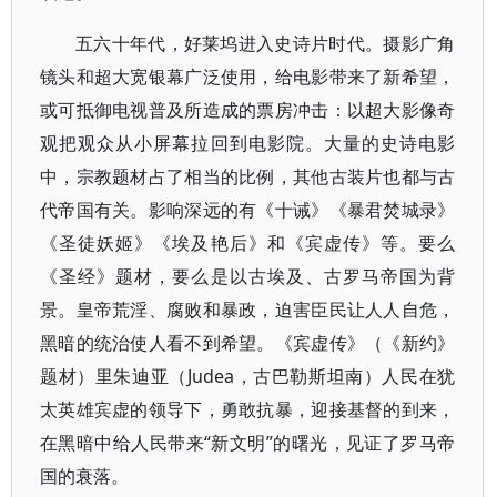
五六十年代，好莱坞进入史诗片时代。摄影广角
镜头和超大宽银幕广泛使用，给电影带来了新希望，
或可抵御电视普及所造成的票房冲击：以超大影像奇
观把观众从小屏幕拉回到电影院。大量的史诗电影
中，宗教题材占了相当的比例，其他古装片也都与古
代帝国有关。影响深远的有《十诫》《暴君焚城录》
《圣徒妖姬》《埃及艳后》和《宾虚传》等。要么
《圣经》题材，要么是以古埃及、古罗马帝国为背
景。皇帝荒淫、腐败和暴政，迫害臣民让人人自危，
黑暗的统治使人看不到希望。《宾虚传》（《新约》
题材）里朱迪亚（Judea，古巴勒斯坦南）人民在犹
太英雄宾虚的领导下，勇敢抗暴，迎接基督的到来，
在黑暗中给人民带来“新文明”的曙光，见证了罗马帝
国的衰落。