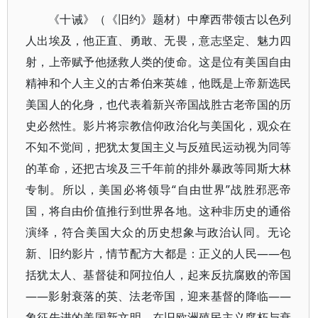
《十诫》（《旧约》题材）中摩西带领古以色列
人出埃及，他正直、勇敢、无畏，意志坚定、魅力四
射，上帝赋予他拯救人类的使命。这是位有美国自由
精神和个人主义的古希伯来英雄，他既是上帝新选民
美国人的化身，也代表着新兴帝国战胜古老帝国的历
史必然性。影片将宗教信仰政治化与美国化，观众在
不知不觉间，把犹太复国主义与反殖民运动视为同等
的革命，还把古埃及三千年前的排外暴政等同斯大林
专制。所以，美国必将领导“自由世界”战胜邪恶帝
国，将自由价值推行到世界各地。这种非历史的通俗
演绎，符合美国大众的历史想象与政治认同。无论
新、旧约影片，情节配方大都是：正义的人民——包
括犹太人、基督徒和阿拉伯人，起来反抗腐败的帝国
——影射衰落的英、法老帝国，迎来基督的降临——
象征先进的美国新文明。在旧欧洲殖民主义腐朽与衰