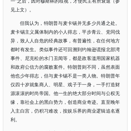
一”之后，因对穆斯林的歧视，才使民主有所衰退（参
见上文）。
但我认为，特朗普与麦卡锡并无多少共通之处。
麦卡锡主义属体制内的小人得志，平步青云、党同伐
异，致人人自危的经典故事，有普遍性，在任何地方
都时有发生。类似事件还可回溯到约翰逊谎报北部湾
事件、尼克松的水门丑闻等，都是政客滥用国家机器
和政府公信力的腐败案件。特朗普则不同，虽然表面
他也少年得志，但与麦卡锡不是一类人物。特朗普年
仅四十岁就集商人、明星、戏子于一身，一手打造财
源滚滚的时尚帝国。他一生的绝大部分时间与公权无
缘，靠社会上的黑白势力，创造商业奇迹。直至晚年
入主白宫，仍积习难改，按娱乐界的商业逻辑追名逐
利。