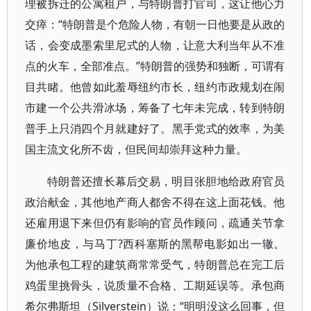
理被拆迁的公寓租户，与特朗普打官司，这让他心力
交瘁：“特朗普是个危险人物，有朝一日他要是从政的
话，会变成墨索里尼式的人物，让意大利当年从不准
点的火车，全部准点。”特朗普的强势和独断，可谓有
目共睹。他曾如此羞辱纽约市长，纽约市政规划在闹
市建一个公共滑冰场，筹备了七年未完成，转到特朗
普手上只消四个月就建好了。黑手党式的效率，为美
国主流文化所不齿，但民间却崇拜这种力量。
特朗普还擅长幕后交易，明目张胆地给政府官员
政治献金，其他地产商人都舍不得在这上面花钱。他
还雇用退下来但仍有影响的官员作顾问，疏通关节拿
廉价地皮，与马丁?西科塞斯的黑帮电影如出一辙。
为他承包工程的建筑商常常受气，特朗普总在完工后
鸡蛋里挑骨头，说质量不合格、工期延误等。承包商
希尔弗斯坦（Silverstein）说：“明明没这么回事，但