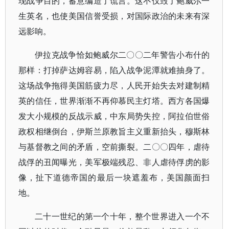
现战争目的，蓄意编造了谎言。这不仅毁了鲍威尔一
生英名，也使美国信誉受损，对国际政治的未来有深
远影响。
伊拉克战争恰如鲍威尔二〇〇二年警告小布什的
那样：打掉萨达姆容易，陷入战争泥潭就难抽身了。
这场战争拖得美国筋疲力尽，人民开始失去对建制精
英的信任，世界渐渐不再仰慕民主灯塔。西方各国爆
发大小规模的反战示威，中东局势失控，阿拉伯世俗
政权相继倒台，伊斯兰原教旨主义重新抬头，穆斯林
与基督教之间的矛盾，空前撕裂。二〇〇四年，虐待
战俘的丑闻曝光，美军极端残忍、非人虐待俘虏的影
像，扯下道德帝国的最后一块遮羞布，美国颜面扫
地。
二十一世纪的第一个十年，整个世界进入一个不