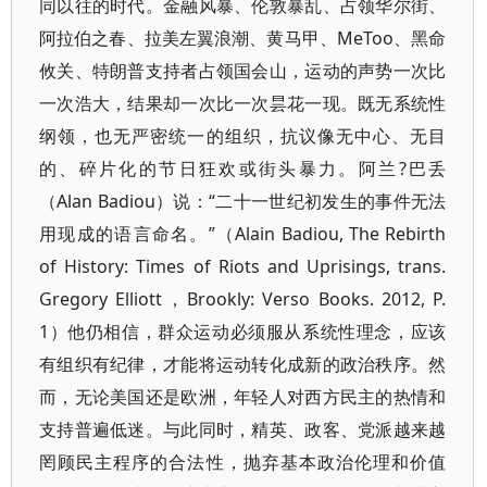
同以往的时代。金融风暴、伦敦暴乱、占领华尔街、
阿拉伯之春、拉美左翼浪潮、黄马甲、MeToo、黑命
攸关、特朗普支持者占领国会山，运动的声势一次比
一次浩大，结果却一次比一次昙花一现。既无系统性
纲领，也无严密统一的组织，抗议像无中心、无目
的、碎片化的节日狂欢或街头暴力。阿兰?巴丢
（Alan Badiou）说：“二十一世纪初发生的事件无法
用现成的语言命名。”（Alain Badiou, The Rebirth
of History: Times of Riots and Uprisings, trans.
Gregory Elliott，Brookly: Verso Books. 2012, P.
1）他仍相信，群众运动必须服从系统性理念，应该
有组织有纪律，才能将运动转化成新的政治秩序。然
而，无论美国还是欧洲，年轻人对西方民主的热情和
支持普遍低迷。与此同时，精英、政客、党派越来越
罔顾民主程序的合法性，抛弃基本政治伦理和价值