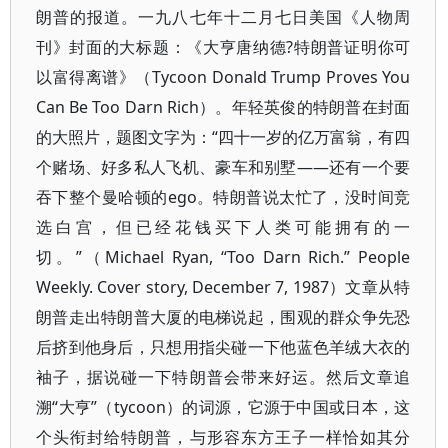
朗普的报道。一九八七年十二月七日美国《人物周
刊》封面的大标题：《大亨唐纳德?特朗普证明你可
以富得离谱》（Tycoon Donald Trump Proves You
Can Be Too Darn Rich）。年轻英俊的特朗普在封面
的大照片，题图文字为：“四十一岁的亿万富翁，有四
个赌场、好多私人飞机、豪车和别墅——还有一个要
吞下整个曼哈顿的ego。特朗普说太忙了，没时间竞
选白宫，但已经花钱买下人类可能拥有的一
切。”（Michael Ryan, “Too Darn Rich.” People
Weekly. Cover story, December 7, 1987）文章从特
朗普走出特朗普大厦的电梯说起，围观的群众争先恐
后挤到他身后，只想用指尖碰一下他蓝色羊绒大衣的
袖子，据说碰一下特朗普会带来好运。然后文章追
溯“大亨”（tycoon）的词源，它源于中国或日本，这
个头衔封给特朗普，与形容东方王子一样恰如其分