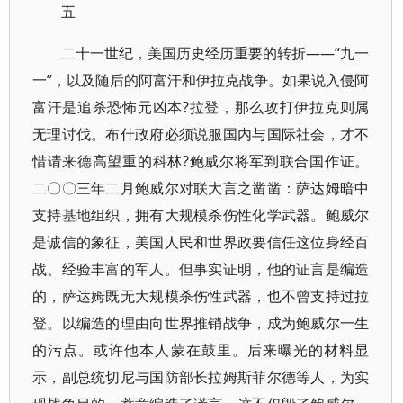
五
二十一世纪，美国历史经历重要的转折——“九一
一”，以及随后的阿富汗和伊拉克战争。如果说入侵阿
富汗是追杀恐怖元凶本?拉登，那么攻打伊拉克则属
无理讨伐。布什政府必须说服国内与国际社会，才不
惜请来德高望重的科林?鲍威尔将军到联合国作证。
二〇〇三年二月鲍威尔对联大言之凿凿：萨达姆暗中
支持基地组织，拥有大规模杀伤性化学武器。鲍威尔
是诚信的象征，美国人民和世界政要信任这位身经百
战、经验丰富的军人。但事实证明，他的证言是编造
的，萨达姆既无大规模杀伤性武器，也不曾支持过拉
登。以编造的理由向世界推销战争，成为鲍威尔一生
的污点。或许他本人蒙在鼓里。后来曝光的材料显
示，副总统切尼与国防部长拉姆斯菲尔德等人，为实