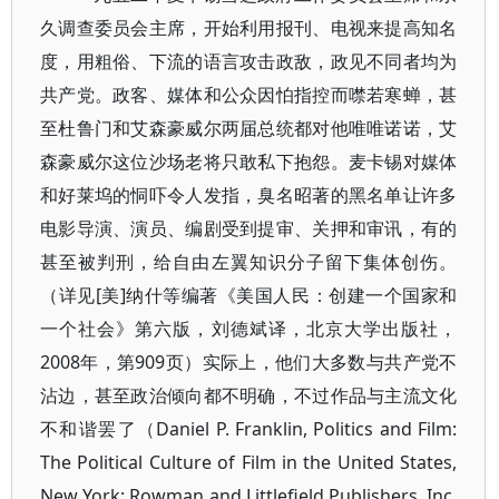
久调查委员会主席，开始利用报刊、电视来提高知名
度，用粗俗、下流的语言攻击政敌，政见不同者均为
共产党。政客、媒体和公众因怕指控而噤若寒蝉，甚
至杜鲁门和艾森豪威尔两届总统都对他唯唯诺诺，艾
森豪威尔这位沙场老将只敢私下抱怨。麦卡锡对媒体
和好莱坞的恫吓令人发指，臭名昭著的黑名单让许多
电影导演、演员、编剧受到提审、关押和审讯，有的
甚至被判刑，给自由左翼知识分子留下集体创伤。
（详见[美]纳什等编著《美国人民：创建一个国家和
一个社会》第六版，刘德斌译，北京大学出版社，
2008年，第909页）实际上，他们大多数与共产党不
沾边，甚至政治倾向都不明确，不过作品与主流文化
不和谐罢了（Daniel P. Franklin, Politics and Film:
The Political Culture of Film in the United States,
New York: Rowman and Littlefield Publishers, Inc,