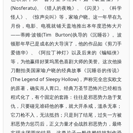
(Nosferatu)、《猎人的夜晚》、《闪灵》、《科学
怪人》、《惊声尖叫》等，家喻户晓。这一年早在九
月份，电影、电视就铺天盖地推出本年度恐怖大片
——蒂姆·波顿(Tim Burton)执导的《沉睡谷》。波
顿那年早已是成名的大导演了，他的作品如《剪刀手
爱德华》、《阿拉丁神灯》以及后来的《蝙蝠侠》
等，为他赢得好莱坞黑色喜剧大师的美誉。这次他操
刀翻拍美国家喻户晓的经典故事《沉睡谷的传说》
(The Legend of Sleepy Hollow)，声称完全忠实欧文
的原著，确实吊人胃口。经典万圣节恐怖片已经相当
程式化了，有个固定的套路：往往是邪恶势力急于复
仇，只要碰见谁碍他的事，就大开杀戒，滥杀无辜；
它刀枪不入，无法抵挡；只是到了结尾，过失一方被
邪恶势力惩罚后，正义力量才会战胜邪恶势力，最终
实现大团圆的结局。这类片子一般依赖特技制作恐