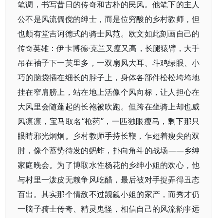
笔调，书写昔日的传奇和古朴的民风。他笔下的主人
公不是风流倜傥的绅士，而是位穷酸的乡村教师，但
也颇有堂吉诃德式的骑士风范。欧文如此刻画自己的
传奇英雄：伊卡博德·克兰又瘦又高，长腿猿臂，大手
吊在袖子下一英里多，一双扇风大耳、斗鸡绿眼、小
巧的脑袋插在细长的脖子上，身体各部件松松垮垮地
挂在窄肩膀上，站在地上活像个风向标，让人担心在
大风里会随蓬起的长袍被吹跑。但跨在坐骑上却也威
风凛凛，宝马取名“枪药”，一匹独眼瘦马，剩下那只
眼睛邪光炯炯。乡村教师手持长鞭，乍翅着瘦尖的双
肘，像个蓄势待发的蚂蚱，扑向角斗的战场——乡绅
家庭晚会。为了博取水性杨花的乡绅小姐的欢心，他
与村里一泼皮无赖争风吃醋，最后被对手捉弄得丑态
百出。其实那个情敌不过觊觎小姐的家产，而秀才仍
一脑子骑士传奇、精灵鬼怪，相信自己的风流韵事远