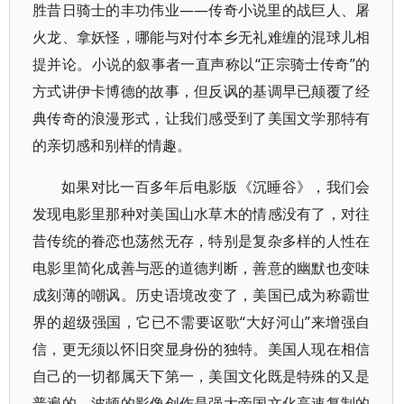
胜昔日骑士的丰功伟业——传奇小说里的战巨人、屠
火龙、拿妖怪，哪能与对付本乡无礼难缠的混球儿相
提并论。小说的叙事者一直声称以“正宗骑士传奇”的
方式讲伊卡博德的故事，但反讽的基调早已颠覆了经
典传奇的浪漫形式，让我们感受到了美国文学那特有
的亲切感和别样的情趣。
如果对比一百多年后电影版《沉睡谷》，我们会
发现电影里那种对美国山水草木的情感没有了，对往
昔传统的眷恋也荡然无存，特别是复杂多样的人性在
电影里简化成善与恶的道德判断，善意的幽默也变味
成刻薄的嘲讽。历史语境改变了，美国已成为称霸世
界的超级强国，它已不需要讴歌“大好河山”来增强自
信，更无须以怀旧突显身份的独特。美国人现在相信
自己的一切都属天下第一，美国文化既是特殊的又是
普遍的。波顿的影像创作是强大帝国文化高速复制的