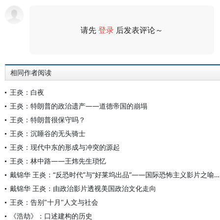
请先
登录
后发表评论～
评论
相同作者阅读
王炎：白夜
王炎：特朗普的政治遗产——道德帝国的崩塌
王炎：特朗普很保守吗？
王炎：沉睡谷的无头骑士
王炎：现代中东的形成与冲突的源起
王炎：林中路——王炜先生琐忆
戴锦华 王炎：“反恐时代”与“好莱坞出品”——国际恐怖主义影片之喻（上）
戴锦华 王炎：由政治影片透视美国政治文化走向
王炎：告别"十月"人文与社会
《浩劫》：口述建构的历史