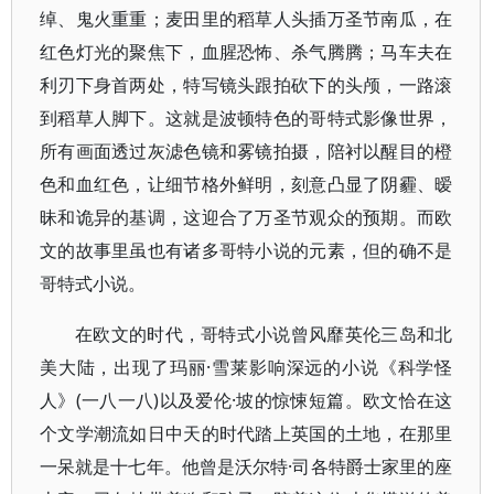
绰、鬼火重重；麦田里的稻草人头插万圣节南瓜，在
红色灯光的聚焦下，血腥恐怖、杀气腾腾；马车夫在
利刃下身首两处，特写镜头跟拍砍下的头颅，一路滚
到稻草人脚下。这就是波顿特色的哥特式影像世界，
所有画面透过灰滤色镜和雾镜拍摄，陪衬以醒目的橙
色和血红色，让细节格外鲜明，刻意凸显了阴霾、暧
昧和诡异的基调，这迎合了万圣节观众的预期。而欧
文的故事里虽也有诸多哥特小说的元素，但的确不是
哥特式小说。
在欧文的时代，哥特式小说曾风靡英伦三岛和北
美大陆，出现了玛丽·雪莱影响深远的小说《科学怪
人》(一八一八)以及爱伦·坡的惊悚短篇。欧文恰在这
个文学潮流如日中天的时代踏上英国的土地，在那里
一呆就是十七年。他曾是沃尔特·司各特爵士家里的座