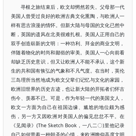
寻根之旅结束后，欧文却惘然若失。父母那一代
美国人曾受过良好的欧洲古典文化熏陶，与欧洲人一
样有思古浪漫的情怀。但新大陆与母国的文化已然中
断，英国的遗风在北美很难扎根。美国人正用自己的
双手创造崭新的文明：一种功利、拜金的商业文明，
伴随着物化的时尚和鄙俗的审美。美国人一心向前看
却缺乏历史意识，但又让欧洲人不能不承认，这个新
生的共和国有恢弘的气象和不凡气度。在当时，英伦
三岛理所当然地成为欧文父辈们记忆与文化的家园，
欧洲旧世界的历史古迹，也让新大陆的开拓者们怀古
伤今、羡慕不已。可是，作为年轻一代的美国文人，
欧文一方面为自己在祖国边缘、尴尬的地位颇为感
伤，另一方又因欧洲对美国人的偏见忿忿不平。在
《见闻录》(The Sketch Book，一八二〇)里他记录
自己如何带着一种朝圣的心情，来欧洲瞻仰高度文明