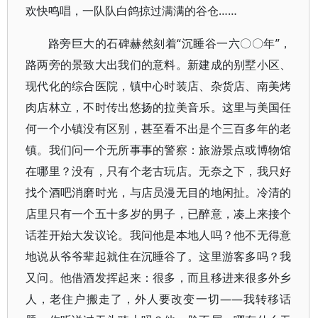
欢快鸣唱，一队队白鸽掠过满满的谷仓……
路旁巨大的石碑赫然刻着“沉睡谷一六〇〇年”，
路两旁的景致大出我们的意料。新建成的别墅小区、
现代化的综合医院，镇中心时装店、杂货店、南美烤
肉店林立，不时传出悠扬的拉美音乐。这里与美国任
何一个小镇没有区别，甚至看不出是个三百多年的老
镇。我们问一个无所事事的警察：旅游景点或博物馆
在哪里？没有，只有个老古玩店。无奈之下，我只好
找个酒吧消磨时光，与店员漫无目的地闲扯。冷清的
店里只有一个五十多岁的男子，已醉意，凑上来接个
话茬开始大发议论。我问他是本地人吗？他不无得意
地说从爷爷辈起就住在沉睡谷了。这里游客多吗？我
又问。他借酒发挥起来：很多，而且移进来很多外乡
人，老住户搬走了，外人要改变一切——我转移话