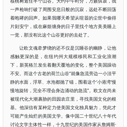
核桃树遮住半个山谷。大约中午时分，万籁俱寂，我
一声枪响打破了周围安息日般的沉寂，远处不断回荡
着咆哮的回声。如果我哪天希望从喧嚣的尘世中偷得
片刻安宁，或在麻烦缠身的日子里找个地方美美睡上
一觉，那没有比这个山谷更好的去处了。
让欧文魂牵梦绕的还不仅是沉睡谷的幽静，让他
感触更深的是，在纽约州大规模移民和工业化浪潮
下，新英格兰发生着翻天覆地的变化，整个美国躁动
不安。而这个古老的荷兰山谷“就像急流旁边一小洼平
静的水面，浮草、水泡都抛了锚，围着这个‘小港湾’慢
慢地旋转，完全不理会身边涌动的急流”。欧文在尚未
被现代化大潮裹胁的田园农庄里，寻找美国文化的根
基。他深信有某种定力使美国文化独具魅力，凭此才
可能产生灿烂的美国文学。像中国二十世纪八十年代
讨论文学主体性一样，十九世纪的美国作家从詹姆斯·