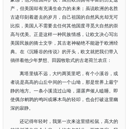
产，但美国却有充满生命力的未来；虽说欧洲的名胜
古迹印刻着逝去的岁月，自己祖国的自然风光却无可
比拟，美国人不需要去任何其他国度寻觅大自然的崇
高与优美。正是这样一种民族情感，让欧文决心写出
美国民族的骑士文学，其古老神秘绝不能逊于欧洲经
典。在《沉睡谷的传说》的开头，欧文就把我们带入
徜徉着他少年梦想、田园牧歌式的古老荷兰农庄：
离塔里镇不远，大约两英里吧，有个小溪谷，或
者说是高高的山丘中间的一个山坳，那是世界上最宁
静的地方。一条小溪流过山坳，潺潺声催人瞌睡。即
使偶尔鹌鹑的鸣叫或啄木鸟的轻叩，也会打破这里幽
深的寂静。
还记得年轻时，我第一次来这里猎松鼠，高大的