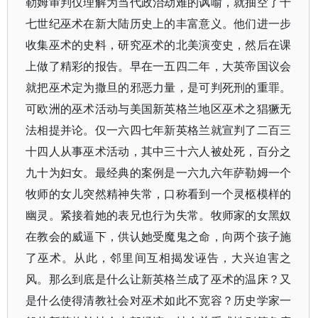
勒姆审判仅理解为当代政治劫难的讽喻，就抽空了十
七世纪巫术在新大陆历史上的丰富意义。他们进一步
收集巫术的史料，研究巫术的北美演变史，然后在课
上做了精彩的报告。早在一五四二年，大英帝国议会
就把巫术定为撒旦的邪恶力量，是可判死刑的重罪。
可欧洲的巫术活动与美国新英格兰地区巫术之猖獗无
法相提并论。仅一六四七年新英格兰就宣判了二百三
十四人从事巫术活动，其中三十六人被处死，百分之
九十为妇女。最经典的案例是一六九六年萨勒姆一个
牧师的女儿突然精神失常，口称看到一个灵柩模样的
幽灵。紧接着她的表兄也行为失常。牧师家的女黑奴
在教会的威逼下，供认她受魔鬼之命，向两个孩子施
了巫术。从此，邻里间互相揭发诬告，大兴迫害之
风。那么到底是什么让新英格兰成了巫术的温床？又
是什么使得清教社会对巫术如此不宽容？历史学家一