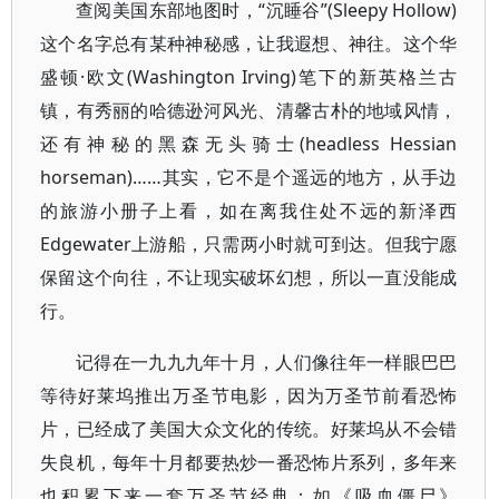
查阅美国东部地图时，“沉睡谷”(Sleepy Hollow)
这个名字总有某种神秘感，让我遐想、神往。这个华
盛顿·欧文(Washington Irving)笔下的新英格兰古
镇，有秀丽的哈德逊河风光、清馨古朴的地域风情，
还有神秘的黑森无头骑士(headless Hessian
horseman)……其实，它不是个遥远的地方，从手边
的旅游小册子上看，如在离我住处不远的新泽西
Edgewater上游船，只需两小时就可到达。但我宁愿
保留这个向往，不让现实破坏幻想，所以一直没能成
行。
记得在一九九九年十月，人们像往年一样眼巴巴
等待好莱坞推出万圣节电影，因为万圣节前看恐怖
片，已经成了美国大众文化的传统。好莱坞从不会错
失良机，每年十月都要热炒一番恐怖片系列，多年来
也积累下来一套万圣节经典：如《吸血僵尸》