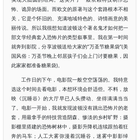
怖、诡异的场面。而欧文的原著与这个套路根本不相
关，它是个怀旧的、充满地域特色的、诗情画意的美
丽传说。所以我很想知道波顿这个著名鬼才如何把一
部文学经典套入恐怖片的类型叙事里。我在第一时间
就奔到影院，分享波顿送给大家的“万圣节糖果袋”(美
国风俗：万圣节晚上邻居孩子们会上门讨要糖果，因
此家家都准备糖果袋)。
工作日的下午，电影院一般空空荡荡的。我特意
选这个时间去看电影，本想环境会舒适些。不料，放
映《沉睡谷》的大厅早已人头攒动、坐得满满当当
了。电影一开始，我就发现波顿没有跳出恐怖片的老
套，用最拿手的特技营造阴森、惨淡的乡村旷野：摄
影棚里搭建的恐怖树林中，摄影升降机连续跟拍着狂
奔的马车；人工大雾弥漫着沉睡谷，迷雾中影影绰