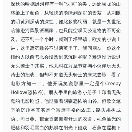
深秋的哈德逊河岸有一种“失真”的美，远处朦胧的山
林染上了颜色，从轻快的淡绿到深沉的酱紫，从刺眼
的明黄到躁动的深红，如此多彩绚丽，就是十九世纪
哈德逊河风景派画家，也只能空叹天公造物的不可企
及。还不到一个小时，就到了塔里镇，欧文的小说上
讲，这里离沉睡谷不过两英里了。我问朋友：你这个
纽约人以前怎么会没想到来沉睡谷呢？难道没听说过
无头骑士？其实，他儿时在万圣节常与小伙伴玩无头
骑士的把戏，但却不知道无头骑士的来龙去脉，看了
电影方知一二。他开玩笑说那里一定是个Creepy
Hollow(恐怖谷)。朋友手里的旅游小册子上印着无头
鬼的电影剧照，他期望着阴森恐怖的山谷。但欧文笔
下的沉睡谷其实是个富庶丰裕的农庄，路边果树成
荫，向日葵、郁金香簇拥着舒适的农舍，毛色油光的
肥猪和羽毛雪白的鹅群在阳光下嬉戏，石燕在屋檐下