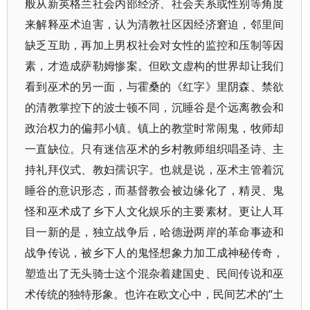
般从新英格兰社会内部经济、社会关系或性别等角度
来解释巫术迫害，认为清教社区因经济窘迫，邻里间
缺乏互助，再加上男权社会对女性的监控和压制等因
素，才造成萨勒姆惨案。但欧文虚构的世界却让我们
看到巫术的另一面，与霍桑的《红字》里阴森、禁欲
的清教掌控下的波士顿不同，沉睡谷是个远离教会和
政治权力的偏邦小镇。镇上的教堂时常闹鬼，牧师却
一直缺位。只有迷信巫术的乡村教师组织唱圣诗、主
持礼拜仪式、教妇孺识字。也就是说，巫术主管着沉
睡谷的意识形态，而基督教会被边缘化了，精灵、鬼
怪和巫术成了乡下人文化娱乐的主要素材。更让人耳
目一新的是，独立战争后，哈德逊两岸的革命事迹和
战争传说，被乡下人的鬼怪想象力加工成神秘传奇，
塑造出了无头骑士这个混杂着建国史、民间传说和巫
术传统的独特形象。也许在欧文心中，民间艺术的“土