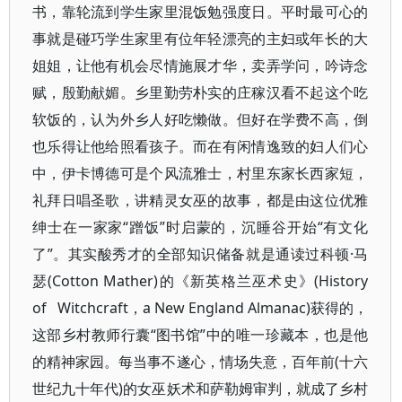
书，靠轮流到学生家里混饭勉强度日。平时最可心的
事就是碰巧学生家里有位年轻漂亮的主妇或年长的大
姐姐，让他有机会尽情施展才华，卖弄学问，吟诗念
赋，殷勤献媚。乡里勤劳朴实的庄稼汉看不起这个吃
软饭的，认为外乡人好吃懒做。但好在学费不高，倒
也乐得让他给照看孩子。而在有闲情逸致的妇人们心
中，伊卡博德可是个风流雅士，村里东家长西家短，
礼拜日唱圣歌，讲精灵女巫的故事，都是由这位优雅
绅士在一家家“蹭饭”时启蒙的，沉睡谷开始“有文化
了”。其实酸秀才的全部知识储备就是通读过科顿·马
瑟(Cotton Mather)的《新英格兰巫术史》(History
of Witchcraft，a New England Almanac)获得的，
这部乡村教师行囊“图书馆”中的唯一珍藏本，也是他
的精神家园。每当事不遂心，情场失意，百年前(十六
世纪九十年代)的女巫妖术和萨勒姆审判，就成了乡村