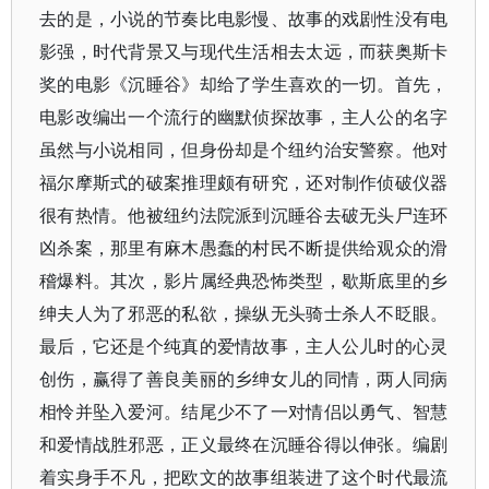
去的是，小说的节奏比电影慢、故事的戏剧性没有电
影强，时代背景又与现代生活相去太远，而获奥斯卡
奖的电影《沉睡谷》却给了学生喜欢的一切。首先，
电影改编出一个流行的幽默侦探故事，主人公的名字
虽然与小说相同，但身份却是个纽约治安警察。他对
福尔摩斯式的破案推理颇有研究，还对制作侦破仪器
很有热情。他被纽约法院派到沉睡谷去破无头尸连环
凶杀案，那里有麻木愚蠢的村民不断提供给观众的滑
稽爆料。其次，影片属经典恐怖类型，歇斯底里的乡
绅夫人为了邪恶的私欲，操纵无头骑士杀人不眨眼。
最后，它还是个纯真的爱情故事，主人公儿时的心灵
创伤，赢得了善良美丽的乡绅女儿的同情，两人同病
相怜并坠入爱河。结尾少不了一对情侣以勇气、智慧
和爱情战胜邪恶，正义最终在沉睡谷得以伸张。编剧
着实身手不凡，把欧文的故事组装进了这个时代最流