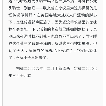
题：你听说过无头骑士吗？他一脸不屑：哪有什么无
头骑士，别信它——欧文曾在小说里为这儿保留的鬼
怪传说做解释：在美国各地大规模人口流动的脚步
下，鬼怪传说销声匿迹了，因为还没等坟墓里的鬼魂
翻个身舒坦一下，活着的老友就已经搬到别处了，鬼
魂出来夜游时找不到熟人也自然不再出来了；而沉睡
谷这个荷兰老镇是停滞的，所以这里仍神出鬼没。但
到了今天，沉睡谷的鬼魂也不夜游了，它们已经死
了，永远不会再出来了。
初稿二〇〇六年十二月于新泽西，定稿二〇〇七
年三月于北京