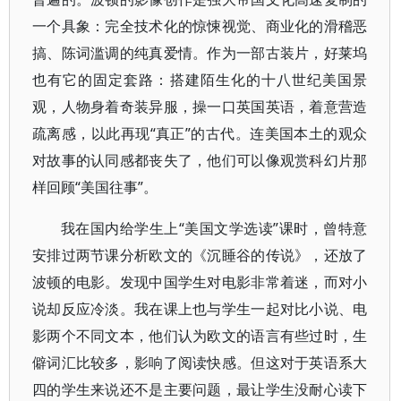
一个具象：完全技术化的惊悚视觉、商业化的滑稽恶
搞、陈词滥调的纯真爱情。作为一部古装片，好莱坞
也有它的固定套路：搭建陌生化的十八世纪美国景
观，人物身着奇装异服，操一口英国英语，着意营造
疏离感，以此再现“真正”的古代。连美国本土的观众
对故事的认同感都丧失了，他们可以像观赏科幻片那
样回顾“美国往事”。
我在国内给学生上“美国文学选读”课时，曾特意
安排过两节课分析欧文的《沉睡谷的传说》，还放了
波顿的电影。发现中国学生对电影非常着迷，而对小
说却反应冷淡。我在课上也与学生一起对比小说、电
影两个不同文本，他们认为欧文的语言有些过时，生
僻词汇比较多，影响了阅读快感。但这对于英语系大
四的学生来说还不是主要问题，最让学生没耐心读下