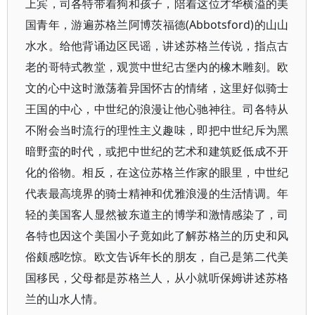
上宾，司各特带着狗和孩子，陪着这位才华横溢的美
国青年，游遍苏格兰阿博茨福德(Abbotsford)的山山
水水。给他背诵边区民谣，讲述苏格兰传说，指点古
老的哥特式教堂，观赏中世纪古堡内的橡木雕刻。欧
文的心中这时激荡着异国怀古的情绪，这里好似骑士
王国的中心，中世纪的浪漫让他心驰神往。司各特从
不附会当时流行的理性主义趣味，即把中世纪斥为黑
暗野蛮的时代，或把中世纪的艺术和建筑贬低成不开
化的俗物。相反，在这位苏格兰作家的眼里，中世纪
代表最高境界的骑士精神和优雅浪漫的生活情调。年
轻的美国客人显然被东道主的博学和激情感染了，司
各特也因这个美国小子竟如此了解苏格兰的历史和风
俗颇感吃惊。欧文告诉年长的朋友，自己是第二代美
国移民，父母都是苏格兰人，从小就听保姆讲述苏格
兰的山水人情。