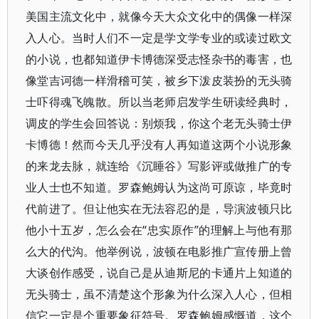
美国主流文化中，就像今天大众文化中的偶像一样深
入人心。当时人们不一定是学文学专业的或读过欧文
的小说，也都知道伊卡博德深受志怪杂书的毒害，也
像堂吉诃德一样滑稽可笑，被乡下泼皮装扮的无头骑
士吓得魂飞魄散。所以当老师启发学生研读经典时，
调皮的学生会回答说：别烦我，你这个老无头骑士伊
卡博德！然而今天几乎没有人再知道这两个小说形象
的来龙去脉，就连给《沉睡谷》写影评或做推广的专
业人士也不知道。罗森鲍姆认为这尚可原谅，毕竟时
代前进了。但让他实在无法容忍的是，导演波顿只比
他小十五岁，怎么会在“忠实原作”的理解上与他有那
么大的代沟。他举例说，波顿在电影推广宣传册上曾
大谈创作感受，说自己是从迪斯尼的卡通片上知道的
无头骑士，虽不清楚这个形象为什么深入人心，但相
信它一定是个重要象征符号。罗森鲍姆感慨道，这个