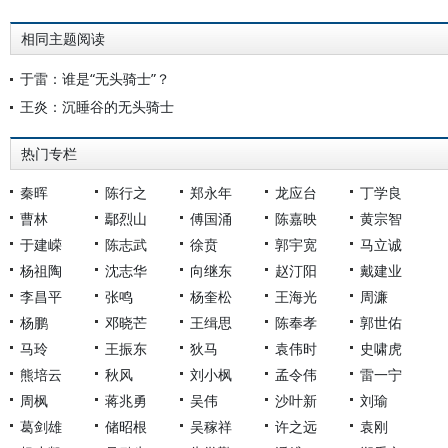
相同主题阅读
于雷：谁是“无头骑士”？
王炎：沉睡谷的无头骑士
热门专栏
秦晖
陈行之
郑永年
龙应台
丁学良
曹林
鄢烈山
傅国涌
陈嘉映
黄宗智
于建嵘
陈志武
徐贲
郭宇宽
马立诚
杨祖陶
沈志华
向继东
赵汀阳
戴建业
李昌平
张鸣
杨奎松
王海光
周濂
杨鹏
邓晓芒
王缉思
陈奉孝
郭世佑
马玲
王振东
狄马
袁伟时
史啸虎
熊培云
秋风
刘小枫
孟令伟
雷一宁
周枫
蒋兆勇
吴伟
沙叶新
刘瑜
葛剑雄
储昭根
吴稼祥
许之远
袁刚