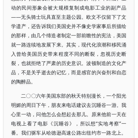
动的民间形象会被大规模复制成电影工业的副产品
——无头骑士玩具直至主题公园。欧文不仅留下了文
学遗产，还告诉我们美国史并不像史学家事后所描绘
的那样，由几个缔造者制定一部前瞻性的宪法，美国
就一路连续地发展下来。其实，现代化浪潮和移民涌
入曾给美国历史带来程度不同的断裂，忽视历史断
裂，也就拒绝了严肃的历史意识。波顿制造的文化产
品，不是关乎逝去的记忆，而是感官的兴奋剂和自恋
的陶醉品。
二〇〇六年美国东部的秋天特别漫长，一个阳光
明媚的周日下午，朋友来电话建议去沉睡谷一游。我
心里一动，问他怎么会想起去那儿。原来他前一天在
电视上看了电影《沉睡谷》，所以想“实地考察”一
番。我们驱车从哈德逊高速公路出纽约市一路北上。