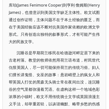
库珀(James Fenimore Cooper)到亨利·詹姆斯(Henry
James)，也曾意识到美国文学缺乏主体性。欧文试图
通过创作证明，主体问题不在于本土经验的匮乏，而
在于美国经验应该不断对抗美国作家依赖的欧洲文学
形式。只有创造出独特的叙事形式，才有可能产生伟
大的民族文学。
沉睡谷是早期荷兰移民在哈德逊河畔定居下来的
古老村落。教堂的牧师依然用荷兰语布道，村民世代
仇恨英国人，尽一切可能保持荷兰的传统习俗。妇人
们擅长讲鬼怪、女巫的故事：悬岩峭壁上的疯女人和
帮英国人打仗的黑森无头骑士常在夜间出没，连沉睡
谷的空气里都弥漫着咒语。在虚构这样一个地域色彩
浓厚的小镇时，欧文不用传统骑士文学或英国浪漫主
义手法，却举重若轻，以诙谐幽默、略带乡愁的伤感