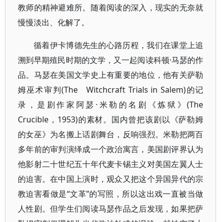
教师的精神避难所。随着阅读的深入，现实的无奈就
慢慢淡出、化解了。
循着伊卡博德先生的心路历程，我们在课堂上追
溯到早期殖民时期的文学，又一起阅读科顿·马瑟的作
品。马瑟在美国文学史上有重要的地位，他有关萨勒
姆巫术审判(The Witchcraft Trials in Salem)的记
录，是剧作家阿瑟·米勒的名剧《炼狱》(The
Crucible，1953)的素材。国内曾把该剧以《萨勒姆
的女巫》为名搬上话剧舞台，反响强烈。米勒把两百
多年前的审判演绎成一个政治寓言，美国剧评界认为
他影射二十世纪五十年代麦卡锡主义对美国左翼人士
的迫害。在中国上演时，观众又把这个异国异代的宗
教迫害看做是“文革”的写照，所以这出戏一直被当做
人性剧。但学生们阅读马瑟作品之后发现，如果把萨