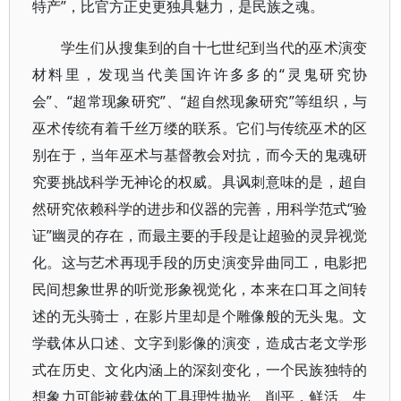
特产”，比官方正史更独具魅力，是民族之魂。
学生们从搜集到的自十七世纪到当代的巫术演变
材料里，发现当代美国许许多多的“灵鬼研究协
会”、“超常现象研究”、“超自然现象研究”等组织，与
巫术传统有着千丝万缕的联系。它们与传统巫术的区
别在于，当年巫术与基督教会对抗，而今天的鬼魂研
究要挑战科学无神论的权威。具讽刺意味的是，超自
然研究依赖科学的进步和仪器的完善，用科学范式“验
证”幽灵的存在，而最主要的手段是让超验的灵异视觉
化。这与艺术再现手段的历史演变异曲同工，电影把
民间想象世界的听觉形象视觉化，本来在口耳之间转
述的无头骑士，在影片里却是个雕像般的无头鬼。文
学载体从口述、文字到影像的演变，造成古老文学形
式在历史、文化内涵上的深刻变化，一个民族独特的
想象力可能被载体的工具理性抛光、削平，鲜活、生