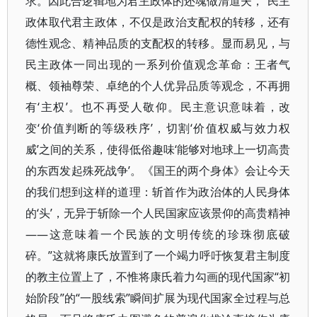
求。因此合逻辑地为君主政体的还魂做清道夫，“民主
政体取代君主政体，不仅是政治支配权的转移，还有
德性观念、精神品质的支配权的转移。显而易见，与
民主政体一同出现的一系列价值观念革命：王者气
概、领袖尊荣、卓绝的个人优异品质等观念，不再拥
有‘主权’。也不再受人敬仰。民主意识意味着，改
变‘价值判断的等级秩序’，切割‘价值权威与效力权
威’之间的关系，使得低俗趣味‘能够对地球上一切高贵
的东西发起殊死战争’。《国王的两个身体》会让今天
的我们想到这样的道理：斩首作为政治体的人民身体
的‘头’，无异于斩除一个人民国家应该景仰的高贵精神
——这意味着一个民族的文明传统的珍珠彻底破
碎。”这就将康氏放置到了一个竭力呼吁恢复君主制度
的教主位置上了，不惟将康氏着力勾画的现代国家“初
始阶段”的“一股线索”瞬间扩展为现代国家全过程与总