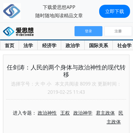
下载爱思想APP
立即下载
随时随地阅读精品文章
登录
注册
首页
法学
经济学
政治学
国际关系
社会学
任剑涛：人民的两个身体与政治神性的现代转
移
选择字号：
大
中
小
本文共阅读 8099 次 更新时间：
2019-02-25 11:43
进入专题：
政治神性
王权
政治神学
君主政体
民
主政体