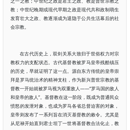
之一之教；中世纪之政是君王之政、教是普世宗教之
教；中世纪晚期或现代早期之政是现代共和政制萌生
发育壮大之政、教逐渐成为退隐于公共生活幕后的社
会宗教。
在古代历史上，双剑关系大致归于世俗权力对宗
教权力的支配状态。古代基督教被罗马皇帝残酷镇压
的历史，早就证明了这一点。源自东方传统的皇帝崇
拜是罗马统治术的精神支柱，作为新兴普世宗教的基
督教一开始就被罗马视为双重敌人——“罗马国的敌人
和皇帝的敌人”。基督教在这一阶段，既成为普通民众
愤怒的发泄对象，也成为罗马各省总督迫害的对象，
皇帝则发布了一系列旨在消灭基督教的敕令。尤其是
从尼禄开始直到君士坦丁一世将基督教合法化止，教