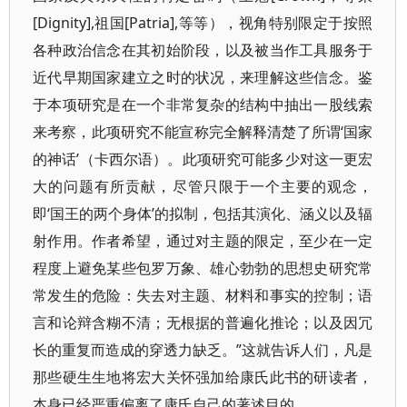
[Dignity],祖国[Patria],等等），视角特别限定于按照
各种政治信念在其初始阶段，以及被当作工具服务于
近代早期国家建立之时的状况，来理解这些信念。鉴
于本项研究是在一个非常复杂的结构中抽出一股线索
来考察，此项研究不能宣称完全解释清楚了所谓‘国家
的神话’（卡西尔语）。此项研究可能多少对这一更宏
大的问题有所贡献，尽管只限于一个主要的观念，
即‘国王的两个身体’的拟制，包括其演化、涵义以及辐
射作用。作者希望，通过对主题的限定，至少在一定
程度上避免某些包罗万象、雄心勃勃的思想史研究常
常发生的危险：失去对主题、材料和事实的控制；语
言和论辩含糊不清；无根据的普遍化推论；以及因冗
长的重复而造成的穿透力缺乏。”这就告诉人们，凡是
那些硬生生地将宏大关怀强加给康氏此书的研读者，
本身已经严重偏离了康氏自己的著述目的。