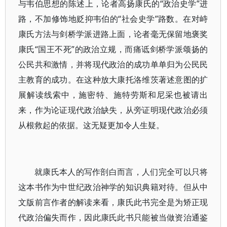
与韦伯思想的陈述上，论者高扬康氏的“政治史学”进
路，不加修饰地贬抑韦伯的“社会史学”路数。在对峙
康氏方法与剑桥学派进路上面，论者毫无保留地褒奖
康氏“国王不死”的政治立规，而痛诋剑桥学派颂扬的
公民共和激情，并将现代政治的成功单单归为公民民
主教育的成功。在这种放大康托洛维茨著述意图的扩
展解读线索中，施密特、施特劳斯和尼采也被请出
来，作为论证现代政治缺失，从旁证明现代政治必须
从根救起的依据。这无疑更加令人生疑。
就康氏本人的写作剖白而言，人们完全可以只将
这本书作为中世纪政治神学的知识典籍对待。但从中
文版前言作者的解读来看，康氏此书完全是为矫正现
代政治偏失而作，因此康氏此书只能被当做资治通鉴