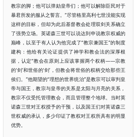
教宗的脚；他可以弹劾皇帝们；他可以解除臣民对于
暴君所发的服从之誓言。”尽管格里高利七世没能实现
这样的目标，但却为此后基督教会处理双剑关系确立
了强势立场。英诺森三世可以说达到申说教宗权威的
巅峰，以至于有人认为他完成了“教宗兼国王”的制度
建构：他给有关论证提供了神学和教会法的深厚根
据，认定“教会在原则上应该掌握两个权柄——宗教
的‘剑’和世俗的‘剑’，但教会将世俗的权柄交给那些王
侯们。”他期望的“理想的世界统治”是教宗可以审判皇
帝与国王，教宗与皇帝的关系是太阳与月亮的关系，
教宗不仅受托管理教会，而且管理整个地球。当时英
诺森三世对王权授予的干预，以及国王们对英诺森三
世权威的承认，多少印证了教权对王权所具有的明显
优势。