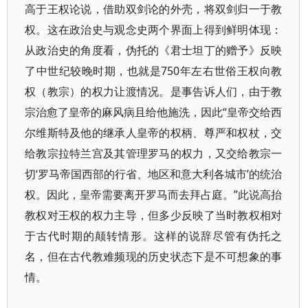
高于王权论说，借助双剑论的外壳，将双剑归一于教
权。这在政治史与观念史两个界面上得到鲜明体现：
从政治史的角度看，伪托的《君士坦丁的赠予》反映
了中世纪较晚时期，也就是750年左右世俗王权向教
权（教宗）的权力让渡情况。是事告诉人们，由于教
宗治愈了皇帝的麻风病且给他施洗，因此“皇帝交给西
尔维斯特及他的继承人皇帝的权柄、尊严和权杖，交
给教宗拉特兰宫及其管理罗马的权力，又交给教宗一
切‘罗马帝国西部的行省、地区和意大利各城市’的统治
权。因此，皇帝需要离开罗马而去拜占庭。”此说高抬
教权对王权的权力主导，但多少反映了当时教权相对
于古代时期的颠转情形。这样的说辞尽管有伪托之
名，但在古代教难频现的历史状态下是不可想象的事
情。