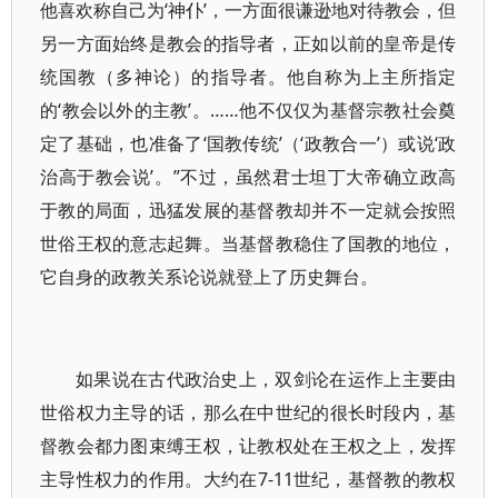
他喜欢称自己为‘神仆’，一方面很谦逊地对待教会，但
另一方面始终是教会的指导者，正如以前的皇帝是传
统国教（多神论）的指导者。他自称为上主所指定
的‘教会以外的主教’。……他不仅仅为基督宗教社会奠
定了基础，也准备了‘国教传统’（‘政教合一’）或说‘政
治高于教会说’。”不过，虽然君士坦丁大帝确立政高
于教的局面，迅猛发展的基督教却并不一定就会按照
世俗王权的意志起舞。当基督教稳住了国教的地位，
它自身的政教关系论说就登上了历史舞台。
如果说在古代政治史上，双剑论在运作上主要由
世俗权力主导的话，那么在中世纪的很长时段内，基
督教会都力图束缚王权，让教权处在王权之上，发挥
主导性权力的作用。大约在7-11世纪，基督教的教权