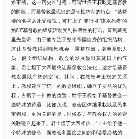
难不断。这一历史长过程，可谓世俗王权吃定基督教
的阶段，而基督教呈现出的是韧性求存的特点。“基督
徒的名字从此受歧视，被打上了‘罪行’和‘该杀死者’的
烙印”基督教的组织活动受到摧毁性的打击。直到戴克
里先皇帝，由于他专注于整顿帝国自身的组织结构，
才让基督教得到喘息机会，重整旗鼓，培养圣职人
员，健全组织结构，教会的发展显出蒸蒸日上的气
象。君士坦丁大帝最终让基督教合法化，这才给基督
教发展以广阔的空间。其间，在教权与王权的关系
上，教权建立了统一的教会组织，确立了罗马的优先
权，占据了一神教的位置，世俗王权给予基督教会一
些特殊的待遇，比如免税、教会团体继承权以及民事
审判权。更为关键的是，世俗权力与教会权力的紧密
关联建立起来了。君士坦丁大帝相信，“上主给予他一
个特殊的使命，而教会和国度之间的和谐是必然的，