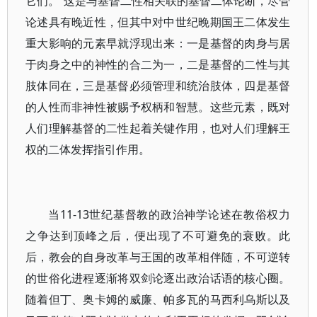
它们。”这是与基督二性相关联的基督二体论断，尽管
论述具有晚近性，但其中对中世纪晚期国王二体发生
重大影响的元素早就浮现出来：一是基督的肉身与居
于肉身之中的神性的合二为一，二是基督的二性与其
肢体同在，三是基督必须管理和统治肢体，四是基督
的人性而非神性被赐予权柄和智慧。这些元素，既对
人们理解基督的二性起着关键作用，也对人们理解王
权的二体发挥指引作用。
当11-13世纪基督教的政治神学论述在教俗权力
之争达到顶峰之后，便出现了不可避免的衰败。此
后，教会的自身改革与王国的改革相伴随，不可逆转
的世俗化进程逐渐将双剑论逐出政治话语的核心圈。
随着但丁、奥卡姆的威廉、帕多瓦的马西利乌斯以及