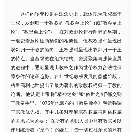
这样的转变投射在观念史上，就体现为教权高于
王权，双剑归一于教权的“教权至上论”（或“教会至上
论”、“教皇至上论”）。在对双剑论进行阐释的早期，
一般都着意论证两柄剑的相倚性。但教权强时呈现出
双剑归一于教的倾向，王权强时呈现出双剑归一于王
的特点。当基督教在组织结构、资源聚集与强势发展
的进程中，逐渐显现出教权之作为世俗权力合法性保
障条件的论证趋势。在11世纪教权发展的鼎盛阶段，
格里高利七世提出了最为著名的政教权柄归一于教的
论断。他认定上帝将“精神之剑”和“俗世之剑”都交到
了教皇手里。1075年他颁布的《教皇敕令》明确强调
了宗教优先权。其中几条对理解宗教权威与世俗权威
的关系尤为紧要：“在所有的圣职人员中只有教宗可以
使用统治者（‘皇帝’）的象征；受一切过往亲吻的只有