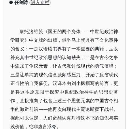
●
任剑涛
(
进入专栏
)
康托洛维茨《国王的两个身体——中世纪政治神
学研究》中文版的出版，似乎马上就具有了文化事件
的含义：一是汉语读书界有了一本重要的典籍，足以
补充其中世纪政治思想的认知缺失；二是在古今之争
中添加了争议元素，让古代派讨伐现代的勇气倍增；
三是让单纯的现代信念派颇感压力，开始了反省现代
正当性的自我催促。汉译本由刘小枫撰写的前言，更
是将这本原意限于探究中世纪政治神学的思想史著
作，直接推向了包含上述三个思想元素的中国古今相
争的激辩前沿——他再次向现代主流论断掷下战书。
据此可以认定，人们必须认真对待这本书的知识与实
践价值，绝非虚言浮夸。