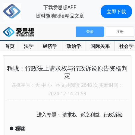
下载爱思想APP
立即下载
随时随地阅读精品文章
登录
注册
首页
法学
经济学
政治学
国际关系
社会学
程琥：行政法上请求权与行政诉讼原告资格判
定
选择字号：
大
中
小
本文共阅读 2648 次 更新时间：
2024-12-14 21:59
进入专题：
请求权
诉之利益
行政诉讼
●
程琥