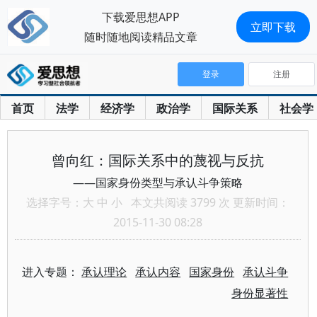
下载爱思想APP
立即下载
随时随地阅读精品文章
登录
注册
首页
法学
经济学
政治学
国际关系
社会学
曾向红：国际关系中的蔑视与反抗
——国家身份类型与承认斗争策略
选择字号：
大
中
小
本文共阅读 3799 次 更新时间：
2015-11-30 08:28
进入专题：
承认理论
承认内容
国家身份
承认斗争
身份显著性