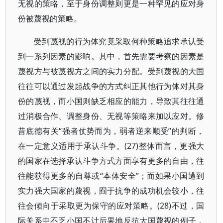
无视的策略，至于身份调整则更是一种罕见的应对身
份被蔑视的策略。
受到蔑视的行为体究竟采取何种策略追求承认受
到一系列因素的影响。其中，首先需要考察的因素是
蔑视方与被蔑视方之间的实力分配。受到蔑视的大国
往往可以通过发起战争的方式纠正其他行为体对其身
份的蔑视，而小国则缺乏相应的能力，导致其往往通
过消极合作、调整身份、无视等策略来加以应对。修
昔底德有关“强者仗势而为，弱者逆来顺受”的判断，
在一定意义适用于承认斗争。(27)整体而言，更强大
的国家在选择承认斗争方式方面享有更多的自由，往
往能获得更多的自尊或“本体安全”；而如果小国遭到
实力强大国家的蔑视，囿于抗争的成功机会较小，往
往会倾向于采取更为保守的应对策略。(28)不过，国
际关系中不乏小国不计后果地反抗大国蔑视的例子，