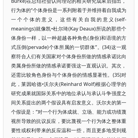
Burke)在总结社会认同理论的相关研究成果后指出，
行为体的“个体身份是一系列附着于并维持着自我成为
一个个体的意义，这些有关自我的意义(self-
meanings)就像凯•杜尔琦(Kay Deaux)所说的那些个
体身份一样，以一种超越各种角色(身份)和语境的方
式压倒(pervade)个体所属的一切群体”。(34)这一观
察符合人们有关国家对个体身份所做的情感承诺比向
类属身份所做的情感承诺要强这一直观认识。其次，
还需比较角色身份与个体身份的情感显著性。(35)对
此，莱因哈德•沃尔夫(Reinhard Wolf)根据心理学的
研究成果就国际关系中的地位承认与承认斗争强度之
间关系提出的两个假设具有启发意义。沃尔夫的第一
个假设是：“对一个行为体成就、立场、能力或功绩蔑
视所导致的抗议反应，要比蔑视一个行为体之整体重
要性或权利带来的反应温和一些，而且更多地受到规