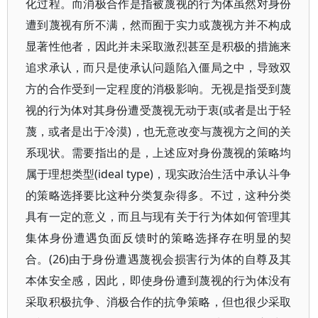
化过程。而消极合作是指被蔑视的行为体虽然对身份
遭到蔑视有所不满，然而囿于实力或蔑视方并不构成
显著性他者，因此并未采取激烈甚至是积极的措施来
追求承认，而只是使承认问题陷入僵局之中，导致双
方的合作受到一定程度的消极影响。无视是指受到蔑
视的行为体对其身份遭受蔑视无动于衷(或者是出于轻
蔑，或者是出于冷漠)，也无意改变与蔑视方之间的关
系现状。需要指出的是，上述应对身份蔑视的策略均
属于理想类型(ideal type)，现实政治生活中承认斗争
的策略选择要比这种分类复杂得多。不过，这种分类
具有一定的意义，而且与现有关于行为体如何管理其
集体身份遭遇负面反馈时的策略选择存在明显的契
合。(26)由于身份遭遇蔑视会损害行为体的自尊及其
本体安全感，因此，即使身份遭到蔑视的行为体没有
采取积极抗争、消极合作的抗争策略，但也很少采取