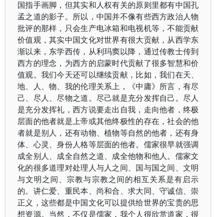
国指手画脚，但其实和人权有关的原则里都有中国孔
孟之道的影子。所以，中国并不像有些西方政治人物
批评的那样，只会生产电冰箱和电视机等，不能贡献
价值观，其实中国文化对世界有很大贡献，从西学东
渐以来，东学西传，从利玛窦以降，通过传教士传到
西方的理念，为西方的启蒙时代贡献了很多智慧和价
值观。我们今天还可以继续贡献，比如，我们在天、
地、人、物、我的伦理关系上，《中庸》所言，有尽
己、尽人、尽物之道。尽己就是充分发挥自己。尽人
是充分发挥礼，西方说要走出自我，走向他者，终极
层面的他者就是上帝或其他终极性的存在，社会的他
者就是别人，还有动物、植物等自然的他者，还有身
体、心灵、身份人格等层面的他者。儒家很早就强调
成全别人、成全自然之道、成全他物和他人。儒家文
化的很多道理对处理人与人之间、国与国之间、文明
与文明之间、宗教与宗教之间的相互关系是有启示
的。讲仁爱、重民本、尚和合、求大同、守诚信、崇
正义，这些都是中国文化可以提供给世界的宝贵的思
想资源。当然，不仅是儒家，我个人很欣赏道家，很