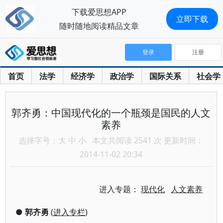
下载爱思想APP
立即下载
随时随地阅读精品文章
登录
注册
首页
法学
经济学
政治学
国际关系
社会学
郭齐勇：中国现代化的一个瓶颈是国民的人文
素养
选择字号：
大
中
小
本文共阅读 2541 次 更新时间：
2014-11-02 20:34
进入专题：
现代化
人文素养
●
郭齐勇
(
进入专栏
)