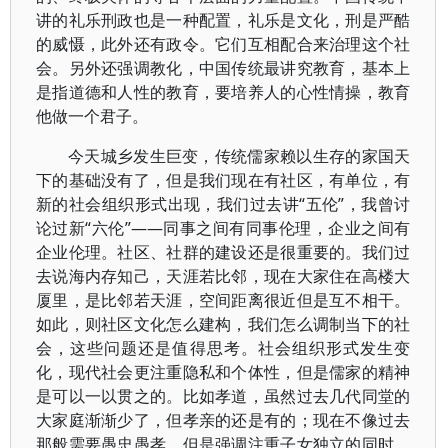
讲的礼乐刑政也是一种配置，礼乐是文化，刑是严酷
的威慑，此外还有政令。它们互相配合来治理这个社
会。另外还强调教化，中国传统最讲究教育，基本上
是指道德和人性的教育，要培养人的心性情操，教育
他做一个君子。
今天城乡发生巨变，传统儒家赖以生存的家国天
下的基础没有了，但是我们现在有社区，有单位，有
新的社会组织形式出现，我们过去讲“五伦”，我曾讨
论过新“六伦”——同事之间有同事伦理，企业之间有
企业伦理。社区、社群的建设还是很重要的。我们过
去说海内存知己，天涯若比邻，现在大家住在高楼大
厦里，是比邻若天涯，空间距离很近但是互不相干。
如此，则社区文化怎么建构，我们怎么调制当下的社
会，这些问题还是值得思考。社会组织形式发生变
化，现代社会更注重隐私和个体性，但是儒家的精神
是可以一以贯之的。比如孝道，虽然过去几代同堂的
大家庭渐渐少了，但孝亲的还是有的；现在不像过去
那般需要愚忠愚孝，但是强调注重子女独立的同时，