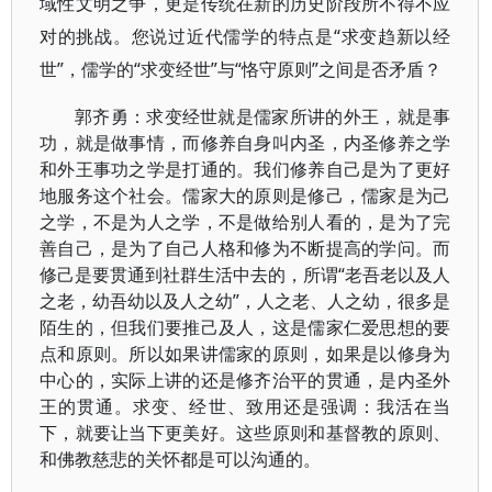
域性文明之争，更是传统在新的历史阶段所不得不应
对的挑战。您说过近代儒学的特点是“求变趋新以经
世”，儒学的“求变经世”与“恪守原则”之间是否矛盾？
郭齐勇：求变经世就是儒家所讲的外王，就是事
功，就是做事情，而修养自身叫内圣，内圣修养之学
和外王事功之学是打通的。我们修养自己是为了更好
地服务这个社会。儒家大的原则是修己，儒家是为己
之学，不是为人之学，不是做给别人看的，是为了完
善自己，是为了自己人格和修为不断提高的学问。而
修己是要贯通到社群生活中去的，所谓“老吾老以及人
之老，幼吾幼以及人之幼”，人之老、人之幼，很多是
陌生的，但我们要推己及人，这是儒家仁爱思想的要
点和原则。所以如果讲儒家的原则，如果是以修身为
中心的，实际上讲的还是修齐治平的贯通，是内圣外
王的贯通。求变、经世、致用还是强调：我活在当
下，就要让当下更美好。这些原则和基督教的原则、
和佛教慈悲的关怀都是可以沟通的。