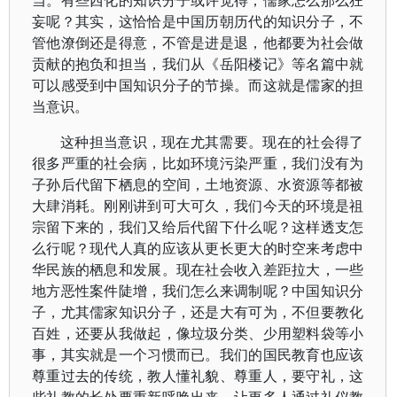
当。有些西化的知识分子或许觉得，儒家怎么那么狂
妄呢？其实，这恰恰是中国历朝历代的知识分子，不
管他潦倒还是得意，不管是进是退，他都要为社会做
贡献的抱负和担当，我们从《岳阳楼记》等名篇中就
可以感受到中国知识分子的节操。而这就是儒家的担
当意识。
这种担当意识，现在尤其需要。现在的社会得了
很多严重的社会病，比如环境污染严重，我们没有为
子孙后代留下栖息的空间，土地资源、水资源等都被
大肆消耗。刚刚讲到可大可久，我们今天的环境是祖
宗留下来的，我们又给后代留下什么呢？这样透支怎
么行呢？现代人真的应该从更长更大的时空来考虑中
华民族的栖息和发展。现在社会收入差距拉大，一些
地方恶性案件陡增，我们怎么来调制呢？中国知识分
子，尤其儒家知识分子，还是大有可为，不但要教化
百姓，还要从我做起，像垃圾分类、少用塑料袋等小
事，其实就是一个习惯而已。我们的国民教育也应该
尊重过去的传统，教人懂礼貌、尊重人，要守礼，这