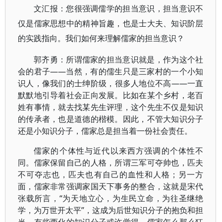
文汇报：您很强调儒学的担当意识，担当意识不
仅是儒家思想中的精神旨趣，也是士大夫、知识阶层
的实践指向。我们如何来理解儒家的担当意识？
郭齐勇：所谓儒家的担当意识就是，作为这个社
会的君子——当然，有的儒生只是三家村的一个小知
识人，像我们的士绅阶级，很多人地位不高——一直
默默地引导着社会正向发展。比如在某个乡村，老百
姓有事情，就去找某先生评理，这个先生不仅是知识
的传承者，也是道德的楷模。因此，不管大知识分子
还是小知识分子，儒家总是担当着一份社会责任。
儒家的个体性与近代以来西方强调的个体性不
同。儒家保留自己的人格，所谓三军可夺帅也，匹夫
不可夺志也，匹夫也有自己的血性和人格；另一方
面，儒家非常强调家国天下事务的整合，这就是宋代
张载所言，“为天地立心，为生民立命，为往圣继绝
学，为万世开太平”，这成为后世知识分子的抱负和担