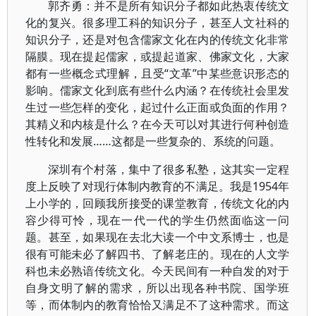
郭齐勇：并不是所有知识分子都如此热衷传统文
化的复兴。很多理工科的知识分子，甚至人文社科的
知识分子，还是对包含儒家文化在内的传统文化非常
隔膜。现在提起儒家，或提起道家、佛家文化，大家
都有一些概念式理解，且受“文革”中某些意识形态的
影响。儒家文化到底有些什么内涵？在传统社会里发
生过一些怎样的变化，起过什么正面或负面的作用？
其精义和内核是什么？在今天可以对其进行何种创造
性转化和发展……这都是一些复杂的、系统的问题。
深圳有个村落，集中了很多私塾，这其实一定程
度上反映了对现行体制内教育的不满足。我是1954年
上小学的，回顾我所接受的课堂教育，传统文化的内
容少得可怜，现在一代一代的学生仍然面临这一问
题。甚至，如果现在去北大读一个中文系博士，也是
很有可能未必了解四书、了解老庄的。现在的人文学
科也未必熟谙传统文化。今天民间有一种自发的对于
自身文明了解的需求，所以出现各种书院、国学班
等，而体制内的教育恰恰又满足不了这种需求。而这