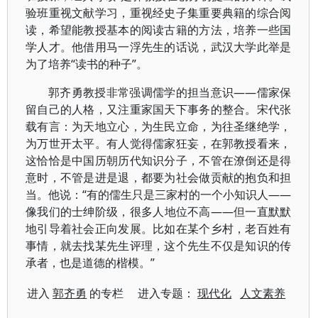
验班重视文献学习，重视经史子集重要典籍的综合阅
读，希望能教授基本的阅读古籍的方法，培养一些国
学人才。他借用马一浮先生的话说，武汉大学此举是
为了培养“读书的种子”。
郭齐勇教授非常强调儒学的担当意识——儒家保
留自己的人格，又注重家国天下事务的整合。宋代张
载有言：为天地立心，为生民立命，为往圣继绝学，
为万世开太平。有人觉得儒家狂妄，在郭教授看来，
这恰恰是中国历朝历代知识分子，不管在潦倒还是得
意时，不管是进是退，都要为社会做贡献的抱负和担
当。他说：“有的儒生只是三家村的一个小知识人——
像我们的士绅阶级，很多人地位不高——但一直默默
地引导着社会正向发展。比如在某个乡村，老百姓有
事情，就去找某先生评理，这个先生不仅是知识的传
承者，也是道德的楷模。”
进入
郭齐勇
的专栏 进入专题：
现代化
人文素养