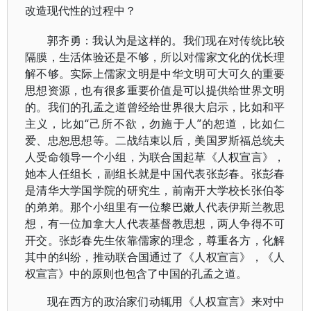
改造现代性的过程中？
郭齐勇：我认为是这样的。我们现在对传统比较
隔膜，生活体验还是不够，所以对儒家文化的优长理
解不够。实际上儒家文明是中华文明可大可久的重要
思想资源，也有很多重要价值是可以提供给世界文明
的。我们的孔孟之道曾经给世界很大启示，比如和平
主义，比如“己所不欲，勿施于人”的恕道，比如仁
爱、忠恕思想等。二战结束以后，美国罗斯福总统夫
人受命领导一个小组，为联合国起草《人权宣言》，
她本人任组长，副组长就是中国代表张彭春。张彭春
是清华大学国学院的研究生，前南开大学校长张伯苓
的弟弟。那个小组里有一位黎巴嫩人代表伊斯兰教思
想，有一位加拿大人代表基督教思想，两人争得不可
开交。张彭春先生依靠儒家的理念，尊重各方，化解
其中的纠纷，推动联合国通过了《人权宣言》，《人
权宣言》中的原则也包含了中国的孔孟之道。
现在西方的政治家们动辄用《人权宣言》来对中