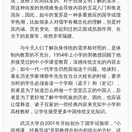
现，反映了民间自发的、对于自身文明了解的需求，
而这种自发的热情难免会导致内容的五花八门和鱼龙
混杂，因此，如今的复苏是一种多重效应的国学或儒
学热潮，比如很多人对儒学有概念化的理解，但是对
其内涵、历史变化、曾起到过的正面或负面作用、在
当下的发展等，依然非常隔膜。
与今天人们了解自身传统的需求相对照的，是体
制内教育的不充分。1954年上小学的郭教授回顾了他
所接受过的中小学课堂教育，深感传统文化的内容太
少，如今一代一代学生仍然面临这个问题。他谈到，
著名历史学家傅斯年先生在当台大校长的时候，要求
当时的学生必须各读一个学期《孟子》和《史记》，
前者是为了知道怎么样做一个堂堂正正的中国人，后
者是为了更好地了解中华民族的历史。因此，也应该
让儒释道、诸子百家的一些经典内容来充实中小学和
高校教材，让学生接受更多中国传统文化知识。
武汉大学自2001年开始创办了国学试验班，“小
班授课，经典导读”是郭教授在创办初提出的方针。试