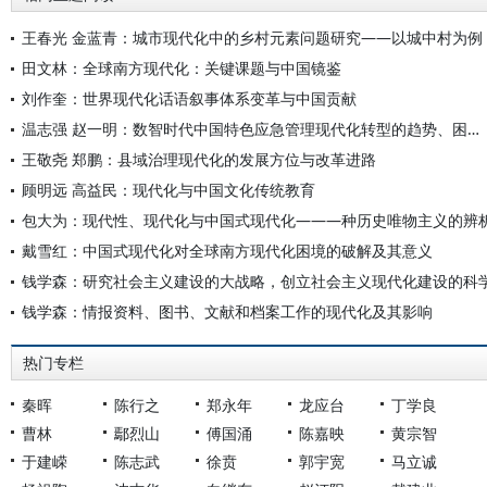
王春光 金蓝青：城市现代化中的乡村元素问题研究——以城中村为例
田文林：全球南方现代化：关键课题与中国镜鉴
刘作奎：世界现代化话语叙事体系变革与中国贡献
温志强 赵一明：数智时代中国特色应急管理现代化转型的趋势、困境与方向
王敬尧 郑鹏：县域治理现代化的发展方位与改革进路
顾明远 高益民：现代化与中国文化传统教育
包大为：现代性、现代化与中国式现代化———种历史唯物主义的辨
戴雪红：中国式现代化对全球南方现代化困境的破解及其意义
钱学森：研究社会主义建设的大战略，创立社会主义现代化建设的科
钱学森：情报资料、图书、文献和档案工作的现代化及其影响
热门专栏
秦晖
陈行之
郑永年
龙应台
丁学良
曹林
鄢烈山
傅国涌
陈嘉映
黄宗智
于建嵘
陈志武
徐贲
郭宇宽
马立诚