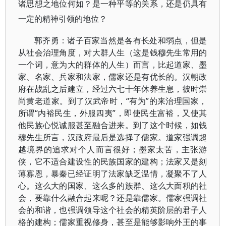
诸思想之地位何如？是一种平等的关系，还是仍具有
一定的精神引领的地位？
郭齐勇：诸子百家当然是各有长处和弱点，但是
从社会治理角度，对大群人生（这是钱穆先生常用的
一个词，意为大的群体的人生）而言，比起道家、墨
家、名家、兵家和法家，儒家还是有优长的。汉朝政
府在战乱之后建立，经过六七十年休养生息，彼时崇
尚黄老道家。到了汉武帝时，“有为”的来治理国家，
所谓“内裕民生，外服四夷”，即使民生富裕，又使其
他民族心悦诚服甚至融合进来。到了这个时候，如钱
穆先生所言，汉政府最后是选择了儒家。道家强调超
越境界的追求对个人而言很好；墨家太苦，主张游
侠，它不适合建设性的民族国家的建构；法家又是刻
薄寡恩，暴秦已经证明了法家缺乏温情，凝聚不了人
心。这么大的国家、这么多的族群、这么大面积的社
会，要靠什么融合起来呢？还是靠儒家。儒家强调社
会的和谐，也强调领导这个社会的精英阶层的君子人
格的建构；儒家重视修身，甚至是能够影响外王的事