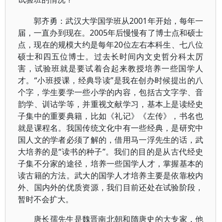
郭齐勇：武汉大学国学班从2001年开始，每年一
届，一直办到现在。2005年后慢慢有了博士点和硕士
点，现在的规模大约是每年20位左右本科生、七八位
硕士和四五位博士。过去长时间内文史哲分科太厉
害，试验班就是要试着合起来教授培养一些国学人
才。“小班授课，经典导读”是我在创办时候提出的八
个字，学生要学一些小学的内容，包括古文字学、音
韵学、训诂学等，并重视文献学习，基本上是读经史
子集中的重要典籍，比如《礼记》《左传》，书名也
就是课程名。我国传统文化中有一些经典，是研究中
国人文的学者必须了解的，借用马一浮先生的话，武
大培养的是“读书的种子”。我们的目的是从古代经史
子集不分家的途径，培养一些国学人才，掌握基本的
读古籍的方法。武大的国学人才培养主要是依靠校内
外、国内外的优质资源，我们目前还处在试验阶段，
暂时不会扩大。
唐长孺先生是魏晋南北朝和隋唐史的大专家，他