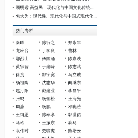
顾明远 高益民：现代化与中国文化传统教育
包大为：现代性、现代化与中国式现代化———种历史唯物主义的辨析
热门专栏
秦晖
陈行之
郑永年
龙应台
丁学良
曹林
鄢烈山
傅国涌
陈嘉映
黄宗智
于建嵘
陈志武
徐贲
郭宇宽
马立诚
杨祖陶
沈志华
向继东
赵汀阳
戴建业
李昌平
张鸣
杨奎松
王海光
周濂
杨鹏
邓晓芒
王缉思
陈奉孝
郭世佑
马玲
王振东
狄马
袁伟时
史啸虎
熊培云