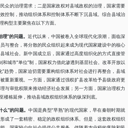
会民众的治理需求；二是国家政权对县域政权的治理，国家需要
有效控制，推动组织体系和控制体系不断下沉县域。综合县域治
理构型主要聚焦在以下方面。
治理”的问题。
近代以来，中国被卷入全球现代化浪潮，面临深
动员与整合，将分散的民众组织起来成为现代国家建设中的核心
入县域社会。新中国成立后，国家通过高度组织化的方式直接管
体制和城市“单位”制，国家权力借此渗透到基层社会。改革开放以
化”趋势，国家迫切需要重构组织体系对社会进行再整合，县域
用被重新重视。一方面，国家通过强权扩县改革给予县级政府更
管理与审批权限来推动经济社会发展；另一方面，国家治理权力
至楼栋延伸，推动县域政权组织体系的纵深到底。
什么”的问题。
“早熟”的现代国家，早在秦朝时期就
中国是典型
，形成了一套精密、稳定的政权组织体系。但是，这套政权组织
职能，国家较少向社会提供公共服务。伴随着农业税的废除和民