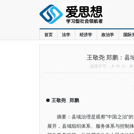
首页
法学
经济学
政治学
国际
王敬尧 郑鹏：县
选择字号：
大
中
小
本文
●
王敬尧
郑鹏
“中国之治”
摘要：县域治理是观察
展开，县域组织体系、服务体系与控制