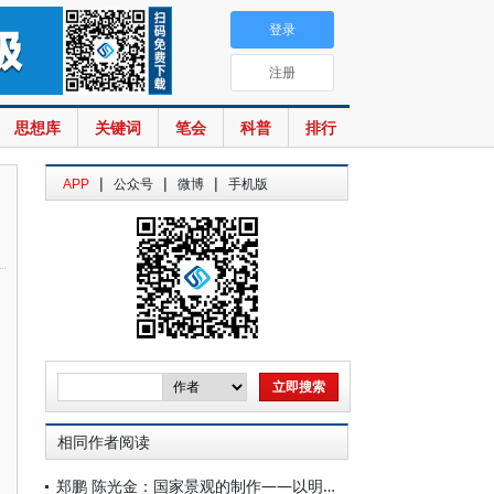
登录
注册
思想库
关键词
笔会
科普
排行
|
|
|
APP
公众号
微博
手机版
相同作者阅读
郑鹏 陈光金：国家景观的制作——以明清时期荆襄山林为中心