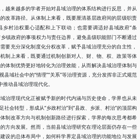
境，越来越多的学者开始对县域治理的体系结构进行反思，并从
化的改革路径。从体制上来看，既要厘清基层政府间的层级职责
动县乡村治权重心适配和上下联动；也需要调适好县域政府“条
门与乡镇政府的事项权力与责任边界，避免县级职能部门不断通过
还需要充分深化制度化分权改革，赋予县域治理充分的自主性，
从机制上来看，既要通过机制创新对人、财、物、权、政策等体
理的体制优势更好地转化为治理效能，从而解决县域治理体制与
县域社会中的“情理”“关系”等治理资源，充分发挥非正式规范
”中推动县域治理现代化。
县域治理现代化正被赋予新的时代内涵与历史使命，学界也从未
“乡政村治”到“县政、乡派、村治”的顶层构
足社会转型，形成从
的体制改革方向与机制创新路径进行探索，学界的每次思考都希
效的方向发展。然而，当前县域治理研究在理论层面仍存在一些
家建设的总体布局中，如何科学界定县域治理的功能地位与发展