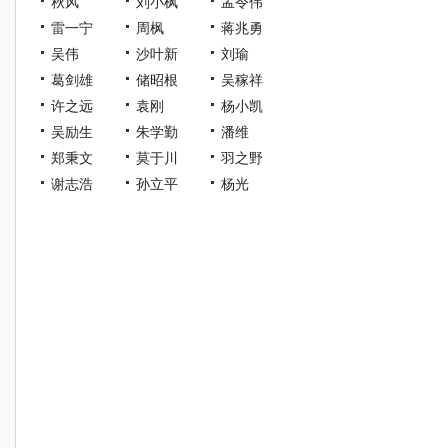
秋风
刘小枫
孟令伟
雷一宁
周枫
蒋兆勇
吴伟
沙叶新
刘瑜
葛剑雄
储昭根
吴稼祥
许之远
袁刚
杨小凯
吴励生
朱学勤
潘维
郑秉文
莫于川
羽之野
谢志浩
孙立平
杨光