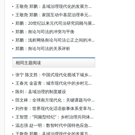
王敬尧 郑鹏：县域治理现代化的发展方位与改革进路
王敬尧 郑鹏：家国互动中基层治理单元的形变与适配
郑鹏：20世纪以来元代司法研究回顾与展望
郑鹏：舆论与司法的冲突与平衡
郑鹏：浅析网络舆论与司法公正之间的冲突与平衡
郑鹏：舆论与司法的关系评析
相同主题阅读
张宁 陈文胜：中国式现代化视域下城乡融合的制度创新与治理逻辑
王春光 金蓝青：城市现代化中的乡村元素问题研究——以城中村为例
陈剑：县域治理的制度建设
田文林：全球南方现代化：关键课题与中国镜鉴
刘作奎：世界现代化话语叙事体系变革与中国贡献
王智慧：“同频型经纪”：乡村治理共同体中的角色适配
温志强 赵一明：数智时代中国特色应急管理现代化转型的趋势、困境与方向
王敬尧 郑鹏：县域治理现代化的发展方位与改革进路