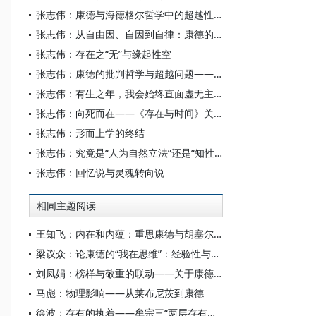
张志伟：康德与海德格尔哲学中的超越性问题
张志伟：从自由因、自因到自律：康德的形而上学革命
张志伟：存在之“无”与缘起性空
张志伟：康德的批判哲学与超越问题——基于形而上学的视角
张志伟：有生之年，我会始终直面虚无主义的难题
张志伟：向死而在——《存在与时间》关于死亡的生存论分析
张志伟：形而上学的终结
张志伟：究竟是“人为自然立法”还是“知性为自然立法”？
张志伟：回忆说与灵魂转向说
相同主题阅读
王知飞：内在和内蕴：重思康德与胡塞尔超越论之差别
梁议众：论康德的“我在思维”：经验性与先天性何以不相容
刘凤娟：榜样与敬重的联动——关于康德道德驱动问题的一项推进性研究
马彪：物理影响——从莱布尼茨到康德
徐波：存有的执着——牟宗三“两层存有论”中的佛学与康德