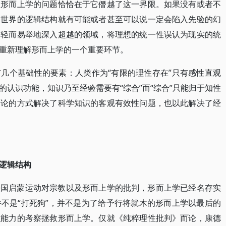
往形而上学的问题恰恰在于它僭越了这一界限。如果没有或者不
为世界的逻辑结构就有可能或者甚至可以说一定会陷入先验的幻
们轻而易举地深入超越的领域，将理想的统一性误认为现实的统
重新理解形而上学的一个重要环节。
几个基础性的要素：人类作为“有限的理性存在”只有感性直观
认识功能，知识乃至经验需要有“综合”而“综合”只能归于知性
验论的方式解决了科学知识的客观有效性问题，也以此解决了经
逻辑结构
法国启蒙运动对宗教以及形而上学的批判，形而上学已经名存实
不是“打死狗”，并不是为了给予行将就木的形而上学以最后的
识能力的考察拯救形而上学。仅就《纯粹理性批判》而论，康德