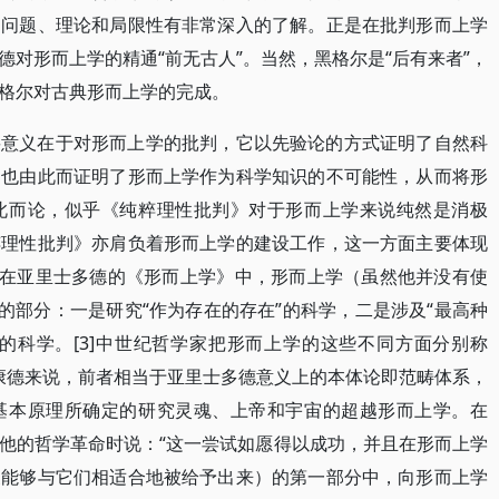
的问题、理论和局限性有非常深入的了解。正是在批判形而上学
对形而上学的精通“前无古人”。当然，黑格尔是“后有来者”，
格尔对古典形而上学的完成。
要意义在于对形而上学的批判，它以先验论的方式证明了自然科
，也由此而证明了形而上学作为科学知识的不可能性，从而将形
此而论，似乎《纯粹理性批判》对于形而上学来说纯然是消极
粹理性批判》亦肩负着形而上学的建设工作，这一方面主要体现
。在亚里士多德的《形而上学》中，形而上学（虽然他并没有使
的部分：一是研究“作为存在的存在”的科学，二是涉及“最高种
”的科学。[3]中世纪哲学家把形而上学的这些不同方面分别称
对康德来说，前者相当于亚里士多德意义上的本体论即范畴体系，
基本原理所确定的研究灵魂、上帝和宇宙的超越形而上学。在
他的哲学革命时说：“这一尝试如愿得以成功，并且在形而上学
象能够与它们相适合地被给予出来）的第一部分中，向形而上学