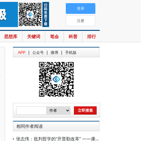
登录
注册
思想库
关键词
笔会
科普
排行
|
|
|
APP
公众号
微博
手机版
相同作者阅读
张志伟：批判哲学的“开普勒改革” ——康德的形而上学体系建构及其问题