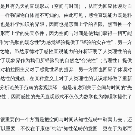
而是具有先天的直观形式（空间与时间），从而为回应休谟对自
谟一样强调物自体是不可知的。由此可见，感性直观能力既是科
时也是科学知识的界限，因而也是形而上学的界限。然而换一个
了形而上学的先天条件，因为空间与时间是使我们获得一切可能
作为“先验的观念性”为感觉经验提供了“经验的实在性”，另一方
武之地。虽然康德对于感性直观能力的分析证明了人类理性的有
于现象界作为我们所经验到的自然之“合法性”（合理性）提供
反对柏拉图主义对于感觉世界的摒弃，另一方面也回应了休谟对
必然性的挑战，在某种意义上对于人类理性的认识领域做了重新
分析论关于范畴的客观演绎，但是考虑到关于空间与时间的“先
效性，因而感性的先天直观形式不仅仅为数学也为物理学提供了
造很重要的一个方面是把空间与时间从知性范畴中剥离出去，还
以重要，不仅在于康德“纯洁”知性范畴的意图，更在于为形而