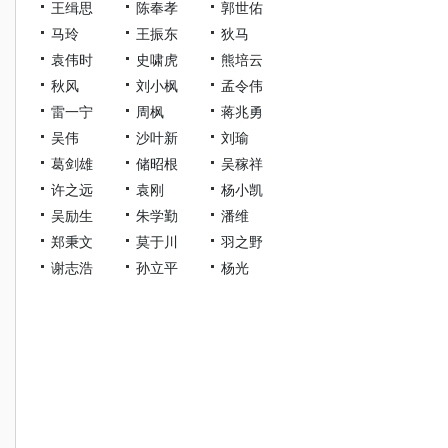
王缉思
陈奉孝
郭世佑
马玲
王振东
狄马
袁伟时
史啸虎
熊培云
秋风
刘小枫
孟令伟
雷一宁
周枫
蒋兆勇
吴伟
沙叶新
刘瑜
葛剑雄
储昭根
吴稼祥
许之远
袁刚
杨小凯
吴励生
朱学勤
潘维
郑秉文
莫于川
羽之野
谢志浩
孙立平
杨光