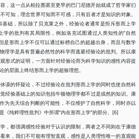
内容，这一点从柏拉图甚至更早的巴门尼德开始就成了哲学家们
而不可知，理念世界可知而不可感，只有后者才是知识的对象。
和基础，所以除了贝克莱之外，经验论者通常是拒斥形而上学
上学的批判有其局限性，例如洛克试图通过人类知性的“自然
5]但是形而上学不仅可以通过标榜自己的超越出身，而且与数学
和物理学是具有普遍必然性的科学而逃避经验论的批判。所以康
直观形式的证明，一方面针对经验论而为科学知识的感性内容提
论的层面上终结形而上学的超验理想。
致休谟的怀疑论，不过经验论在批判形而上学的同时也使自然科
感觉经验基础上的知识包括牛顿物理学都不过是或然的知识。康
识作为先天综合判断的可能性，不仅维护了自然科学，同时亦以
《纯粹理性批判》中所谓“内在形而上学”的部分。[6]
上学，都强调感性经验对于认识的限制，两者之不同则在于康德
德看来，我们不可能有理智直观，感性是人类理性唯一的直观能