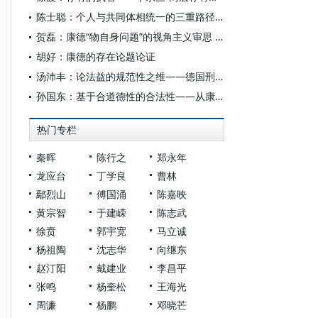
陈士聪：个人与共同体相统一的三重路径：康德、黑格尔与阿多诺
贺磊：康德“物自身问题”的视角主义审思 —— 兼评牟宗三与李明辉的阐释
胡好：康德的存在论题论证
汤沛丰：论法益的规范性之维——德国刑事法益理论的新康德主义转向及康德式反思
孙国东：基于合道德性的合法性——从康德到哈贝马斯
热门专栏
秦晖
陈行之
郑永年
龙应台
丁学良
曹林
鄢烈山
傅国涌
陈嘉映
黄宗智
于建嵘
陈志武
徐贲
郭宇宽
马立诚
杨祖陶
沈志华
向继东
赵汀阳
戴建业
李昌平
张鸣
杨奎松
王海光
周濂
杨鹏
邓晓芒