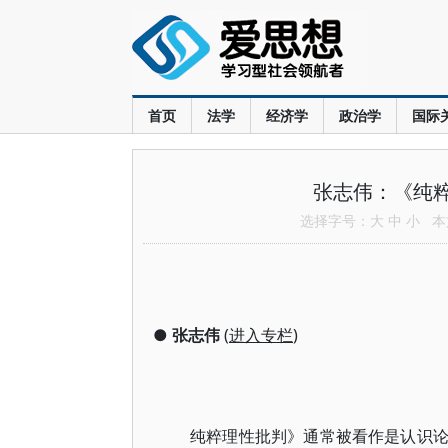
首页
法学
经济学
政治学
国际
张志伟：《纯粹
选择字号：
大
中
小
本文
●
张志伟
(
进入专栏
)
纯粹理性批判》通常被看作是认识