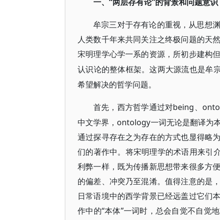
“两层存有论”的背景和问题意识
一、
牟宗三对于存有论的重视，从思想
人类数千年来共同关注之终极问题的天
宋明理学心学一系的资源，所初步建构
认识论的整体框架。这两大源流也是牟
希望解决的哲学问题。
being、
首先，西方哲学通过对
中文学界，ontology一词无论是翻
通过探寻存在之为存在的方式也显得略
们的著作中。将宋明理学的术语用来引介
利弊一样，既为传播新思想带来很多方
的偏差、冲突乃至混淆。值得注意的是
日常语境中的西学背景已经远盖过它们
作中的“本体”一词时，总会自觉不自觉