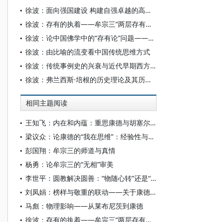
徐波：面向强国建设 构建自强卓越的高等教育体系
徐波：存有的执着——牟宗三“两层存有论”中的佛学与康德
徐波：论中国佛学中的“存有论”问题——以牟宗三对汉语佛典的诠释判定为例
徐波：由比喻的流变看中国传统思维方式
徐波：传统事例史的兴衰与近代早期西方史学的转变
徐波：弗兰西斯·培根的历史理论及其历史写作
相同主题阅读
王知飞：内在和内蕴：重思康德与胡塞尔超越论之差别
梁议众：论康德的“我在思维”：经验性与先天性何以不相容
彭国翔：牟宗三的师道与真情
杨勇：论牟宗三的“无相”审美
李世平：圆教解决圆善：“物随心转”还是“心随德转”
刘凤娟：榜样与敬重的联动——关于康德道德驱动问题的一项推进性研究
马彪：物理影响——从莱布尼茨到康德
徐波：存有的执着——牟宗三“两层存有论”中的佛学与康德