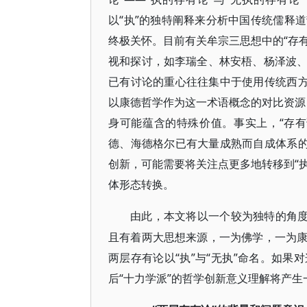
以“执”的独特阐释来分析中国传统儒释
终极关怀。目前有关牟宗三思想中的“存有
视和探讨，如李瑞全、林安梧、杨泽波
已有讨论的重心往往集中于使用传统西方
以康德哲学作为这一术语概念的对比资源，
身可能蕴含的特殊价值。事实上，“存
德、海德格尔已有大量成熟而自成体系的
创新，可能需要将关注点更多地转移到“执
体形态转换。
由此，本文将以一个较为独特的角
且有着两大思想来源，一为佛学，一为
两层存有论以“执”与“无执”命名。如
后“十力学派”的哲学创新意义理解将产