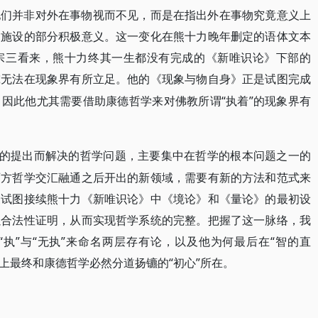
他们并非对外在事物视而不见，而是在指出外在事物究竟意义上
便施设的部分积极意义。这一变化在熊十力晚年删定的语体文本
宗三看来，熊十力终其一生都没有完成的《新唯识论》下部的
究无法在现象界有所立足。他的《现象与物自身》正是试图完成
“执着”的现象界有
，因此他尤其需要借助康德哲学来对佛教所谓
”的提出而解决的哲学问题，主要集中在哲学的根本问题之一的
西方哲学交汇融通之后开出的新领域，需要有新的方法和范式来
三试图接续熊十力《新唯识论》中《境论》和《量论》的最初设
以合法性证明，从而实现哲学系统的完整。把握了这一脉络，我
执”与“无执”来命名两层存有论，以及他为何最后在“智的直
题上最终和康德哲学必然分道扬镳的“初心”所在。