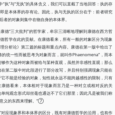
”中“执”与“无执”的具体含义，我们可以直截了当地回答：执的存
论即是本体界的存有论。因此，执与无执的区分在于：前者研究
后者的对象则集中在物自身的本体界。
“三大批判”的哲学家，牟宗三清晰地理解到康德在西方哲
译康德
康德哲学在此的贡献。在康德看来，所有一般的对象区分为现象
原理分析论》第三篇的标题和重点内容。康德在第一版中给出了
的统一性而被思考为对象而言，就叫作Phaenomena”，而本
能够作为这种对象而被给与某种直观，虽然并非感性直观；那么
康德在第二版中对此段进行了部分改写，并且特别强调现象只能在
于它不能是经验的对象，知性就永远不能跨越感性的限制，只有
在康德看来，本体相对于现象而言乃是一种对立或相对反的关
的单纯观念形式却丝毫也通达不了它们那里；因此凡是被我们称
意义的东西来理解。”⑦
无执”对应现象界和本体界的区分，既有对康德哲学的沿用，也有作