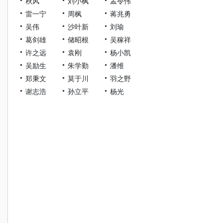
秋风
刘小枫
孟令伟
雷一宁
周枫
蒋兆勇
吴伟
沙叶新
刘瑜
葛剑雄
储昭根
吴稼祥
许之远
袁刚
杨小凯
吴励生
朱学勤
潘维
郑秉文
莫于川
羽之野
谢志浩
孙立平
杨光