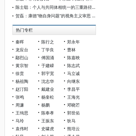
陈士聪：个人与共同体相统一的三重路径：康德、黑格尔与阿多诺
贺磊：康德“物自身问题”的视角主义审思 —— 兼评牟宗三与李明辉的阐释
热门专栏
秦晖
陈行之
郑永年
龙应台
丁学良
曹林
鄢烈山
傅国涌
陈嘉映
黄宗智
于建嵘
陈志武
徐贲
郭宇宽
马立诚
杨祖陶
沈志华
向继东
赵汀阳
戴建业
李昌平
张鸣
杨奎松
王海光
周濂
杨鹏
邓晓芒
王缉思
陈奉孝
郭世佑
马玲
王振东
狄马
袁伟时
史啸虎
熊培云