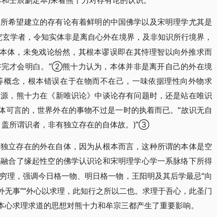
本和壬辰删定本)来看熊十力对存有论的认识。
中所希望建立的存有论有着鲜明的中国佛学以及宋明理学尤其是
究玄学者，令知实体非是离自心外在境界，及非知识所行境界，
谈本体，未免戏论纷然，其根本谬误即在其恃理智以向外推求而
讲完才会明白。”②熊十力认为，本体并非是离开自己的外在境
等概念，根本错误在于在物而不在己，一味依据理性向外物求
本源，熊十力在《新唯识论》中谈论存有问题时，还是站在唯识
本体可言的，世界外在的事物不过是一时的执着而已。“故识无自
。盖所谓识者，非有独立存在的自体故。)”③
于独立存在的外在自体，因为从根本而言，这种所谓的本体是空
在融合了缘起性空的佛学认识论和宋明理学心学一系脉络下所得
“向
穷理，强调今日格一物、明日格一物，王阳明及其后学最忌
外无事”“外心以求理，此知行之所以二也。求理于吾心，此圣门
本心求理求道的思想对熊十力和牟宗三都产生了重要影响。