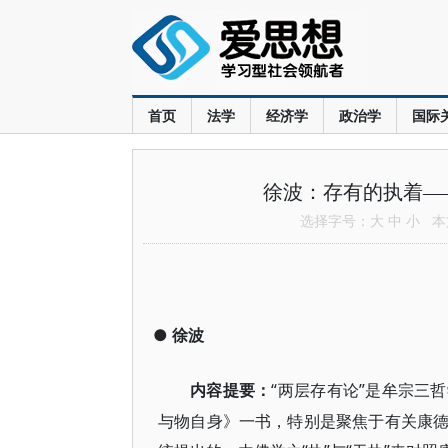
首页
法学
经济学
政治学
国际
徐波：存有的执着—
选择字号：
大
中
小
本文
●
徐波
“两层存有论”是牟宗三
内容提要：
与物自身》一书，特别是聚焦于有关康