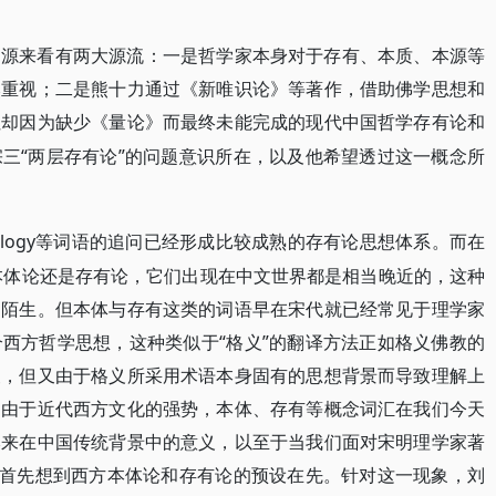
渊源来看有两大源流：一是哲学家本身对于存有、本质、本源等
然重视；二是熊十力通过《新唯识论》等著作，借助佛学思想和
但却因为缺少《量论》而最终未能完成的现代中国哲学存有论和
“两层存有论”的问题意识所在，以及他希望透过这一概念所
宗三
ontology等词语的追问已经形成比较成熟的存有论思想体系。而在
译为本体论还是存有论，它们出现在中文世界都是相当晚近的，这种
为陌生。但本体与存有这类的词语早在宋代就已经常见于理学家
西方哲学思想，这种类似于“格义”的翻译方法正如格义佛教的
便，但又由于格义所采用术语本身固有的思想背景而导致理解上
，由于近代西方文化的强势，本体、存有等概念词汇在我们今天
本来在中国传统背景中的意义，以至于当我们面对宋明理学家著
地首先想到西方本体论和存有论的预设在先。针对这一现象，刘