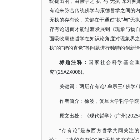
统提出的，由佛学之“执”与“无执”来对
有论来弥合传统佛学与康德哲学之间的
无执的存有论，关键在于通过“执”与“无
存有论进而才能过渡发展到《现象与物
面吸收康德哲学在知识论角度对现象界之
执”的“智的直觉”等问题进行独特的创新
标题注释：
国家社会科学基金
究”(25AZX008)。
/ 牟宗三/ 佛学
关键词：两层存有论
作者简介：徐波，复旦大学哲学学院
(广州)202
原文出处：《现代哲学》
“存有论”是东西方哲学共同关注
论”——“执的存有论”与“无执的存有