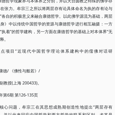
照康德哲学现象界与本体界之分别，并以天台圆教之特殊的佛学存
内在张力。牟宗三之所以将两层存有论具体命名为执的存有论与
执”各自的积极意义来融合康德哲学。以此佛学源流为基础，两层
自身》中以传统中国哲学的资源与康德哲学进行相互融摄：一方
“执着”的哲学建构，另一方面在康德哲学的基础上对本体界“无
诠释。
“近现代中国哲学理论体系建构中的儒佛对话研
重点项目
/ 康德/ 《佛性与般若》/
(上海 200433)。
副教授
5年第6期 第126-135页
的核心问题，牟宗三在其思想成熟期创造性地提出“两层存有
论”，并以此来回应中国哲学和西方哲学的联系和区别，尤其是