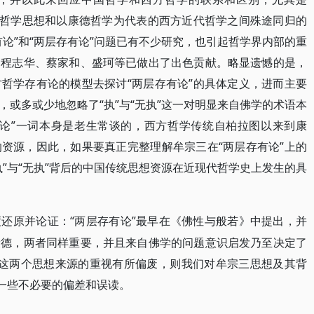
道哲学思想和以康德哲学为代表的西方近代哲学之间殊途同归的
论”和“两层存有论”问题已有不少研究，也引起哲学界内部的重
、程志华、蔡家和、盛珂等已做出了出色贡献。略显遗憾的是，
哲学存有论的模型去探讨“两层存有论”的具体定义，进而主要
或多或少地忽略了“执”与“无执”这一对明显来自佛学的术语本
有论”一词本身是老生常谈的，西方哲学传统自柏拉图以来到康
资源，因此，如果要真正完整理解牟宗三在“两层存有论”上的
”与“无执”背后的中国传统思想资源在近现代哲学史上发生的具
“两层存有论”最早在《佛性与般若》中提出，并
度还原并论证：
康德，两者同样重要，并且来自佛学的问题意识启发乃至决定了
果对这两个思想来源的重视有所偏废，则我们对牟宗三思想及其背
生一些不必要的偏差和误读。