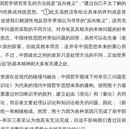
国哲学研究常见的方法就是“反向格义”：“通过自己不太了解的
的经典或传统思想。”①此文虽然没有给出具体的评判或是答
促使我们根源性地反思学界渐以为寻常的“反向格义”，进而充
哲学问题所采取的不同方法。对存有及其相关的本体问题的好奇
型形态。中国传统思想对类似问题的回答，虽然可以在先秦《老
本源的探索，但就其根本而言，这并非中国思想本来的重心所
性。不过，中西彼此之间的差异只是处理方法的不同，正如世界
追远”的基本精神则大多有共通之处。
学资源在近现代的碰撞与融合，中国哲学视域下对牟宗三问题意
唯识论》为代表的现代中国哲学思想体系的建构。按照熊十力最
希冀通过对旧唯识学的批判，建立起由《境论》和《量论》共同
体论，而后者主要处理认识论和知识论相关的问题。因此，《新
的统一和相辅相成。然而，熊十力因为各种原因只完成了前半部
—牟宗三甚至认为他其实无法完成，但这不影响我们透过目前