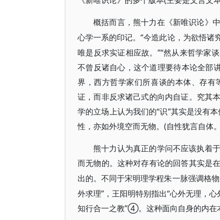
《新唯识论》的多个版本(主要是文言文
概括而言，熊十力在《新唯识论》
“今造此论，为欲悟诸
心学一系的印记。
唯是反求实证相应故。”“然从来哲学家
不曾反诸自心，这个道理要待本论全部
界，西方哲学家们所喜谈的本体、存有
证，而非反求诸己式的向内自证。究其
学的立场上认为我们的“识”其实是没有
性，亦如外境空而无物。(自性犹言自体
熊十力认为真正的学问不应该执着
而无物的。这种对存有论的回答其实是
出的。不同于宋明理学程朱一脉强调格物
外求理”，王阳明特别指出“心外无理，心
知行合一之教”④。这种面向自身的内在