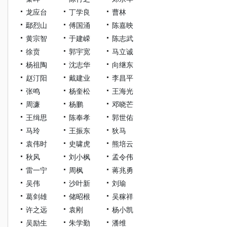
龙应台
丁学良
曹林
鄢烈山
傅国涌
陈嘉映
黄宗智
于建嵘
陈志武
徐贲
郭宇宽
马立诚
杨祖陶
沈志华
向继东
赵汀阳
戴建业
李昌平
张鸣
杨奎松
王海光
周濂
杨鹏
邓晓芒
王缉思
陈奉孝
郭世佑
马玲
王振东
狄马
袁伟时
史啸虎
熊培云
秋风
刘小枫
孟令伟
雷一宁
周枫
蒋兆勇
吴伟
沙叶新
刘瑜
葛剑雄
储昭根
吴稼祥
许之远
袁刚
杨小凯
吴励生
朱学勤
潘维