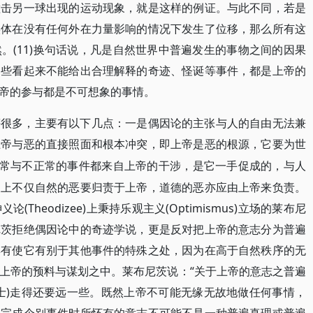
撞击另一球出现的运动现象，就是这样的例证。与此不同，若是
实体在没有任何外在力量影响的情况下发生了位移，那么所有这
。(11)换句话说，凡是自然世界中普遍发生的事物之间的因果
那些看起来不能给出合理解释的奇迹、怪诞等事件，都是上帝的
帝的参与都是不可想象的事情。
评很多，主要有以下几点：一是偶因论的主张与人的自由无法兼
上帝与恶的直接照面和根本冲突，即上帝是恶的根源，它要为世
的正常与不正常的事件都来自上帝的干涉，是它一手促成的，与人
义上不仅自然的恶要归责于上帝，道德的恶亦应由上帝来负责。
heodizee)上秉持乐观主义(Optimismus)立场的莱布尼
尼茨拒绝偶因论中的奇迹学说，更是反对把上帝的意志分为普遍
具有使它有别于其他事件的特殊之处，因为在高于自然秩序的无
上帝的预料与谋划之中。莱布尼茨说：“关于上帝的意志之普遍
士)走得还要远一些。既然上帝不可能无缘无故地做任何事情，