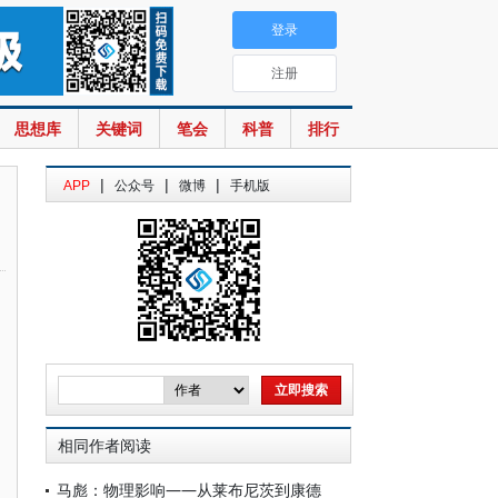
登录
注册
思想库
关键词
笔会
科普
排行
|
|
|
APP
公众号
微博
手机版
相同作者阅读
马彪：物理影响——从莱布尼茨到康德