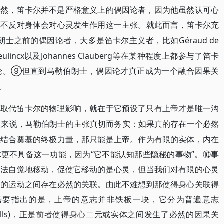
诚然，笛卡尔并不是严格意义上的偶因论者，因为他虽然认可心
也不反对身体会对心灵发生作用这一主张。就此而言，笛卡尔充
士之前的偶因论者，大多是笛卡尔主义者，比如Géraud de
ld Geulincx以及Johannes Clauberg等在某种程度上都参与了笛卡
论。⑨但直到马勒伯朗士，偶因论才真正成为一个融合因果关
。
能取代笛卡尔的物理影响，就在于它预设了只有上帝才是唯一沟
人来说，马勒伯朗士的主张真切而务实：如果真的存在一个必然
心结合奠基的终极力量，那只能是上帝。作为有限的实体，内在
更不具备这一功能，因为“它不能认知那些隐秘的事物”。⑩事
无法自觉地移动，促使它移动的是心灵，但当我们对有限的心灵
体的运动之间存在必然的关联。由此不难想到那使得身心关联得
需要指出的是，上帝的意志并非铁板一块，它分为普遍意志
icular wills)，正是前者使得身心二元或实体之间发生了必然的因果关