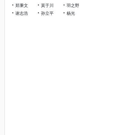
郑秉文
莫于川
羽之野
谢志浩
孙立平
杨光