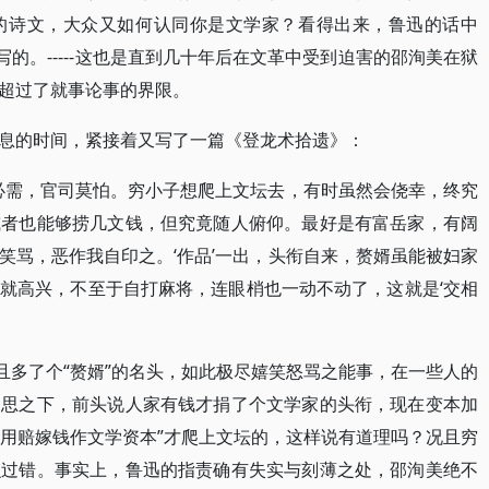
的诗文，大众又如何认同你是文学家？看得出来，鲁迅的话中
写的。-----这也是直到几十年后在文革中受到迫害的邵洵美在狱
超过了就事论事的界限。
息的时间，紧接着又写了一篇《登龙术拾遗》：
必需，官司莫怕。穷小子想爬上文坛去，有时虽然会侥幸，终究
或者也能够捞几文钱，但究竟随人俯仰。最好是有富岳家，有阔
笑骂，恶作我自印之。‘作品’一出，头衔自来，赘婿虽能被妇家
就高兴，不至于自打麻将，连眼梢也一动不动了，这就是‘交相
且多了个“赘婿”的名头，如此极尽嬉笑怒骂之能事，在一些人的
细思之下，前头说人家有钱才捐了个文学家的头衔，现在变本加
“用赔嫁钱作文学资本”才爬上文坛的，这样说有道理吗？况且穷
么过错。事实上，鲁迅的指责确有失实与刻薄之处，邵洵美绝不