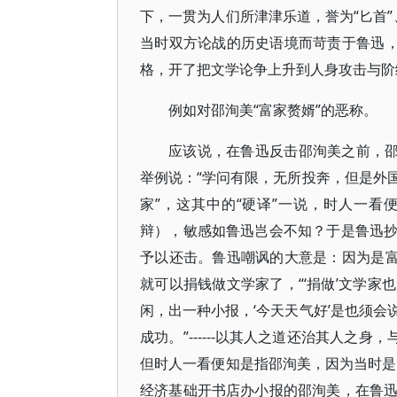
下，一贯为人们所津津乐道，誉为“匕首”
当时双方论战的历史语境而苛责于鲁迅，
格，开了把文学论争上升到人身攻击与阶
例如对邵洵美“富家赘婿”的恶称。
应该说，在鲁迅反击邵洵美之前，邵
举例说：“学问有限，无所投奔，但是外
家”，这其中的“硬译”一说，时人一看
辩），敏感如鲁迅岂会不知？于是鲁迅
予以还击。鲁迅嘲讽的大意是：因为是富
就可以捐钱做文学家了，“‘捐做’文学
闲，出一种小报，‘今天天气好’是也须
成功。”------以其人之道还治其人之
但时人一看便知是指邵洵美，因为当时是“
经济基础开书店办小报的邵洵美，在鲁