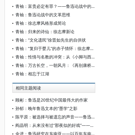
青袖：富贵必定有罪？——鲁迅论战中的文革思维之二
青袖：鲁迅论战中的文革思维
青袖：徐志摩风格形成简论
青袖：归来的诗仙：徐志摩新论
青袖：“文化遗民”徐晋如先生的自供状
青袖：“复归于婴儿”的赤子情怀：徐志摩的单纯信仰与老子“复归于婴儿”理想的比较述评
青袖：性情与名教的冲突：从《小脚与西服》看徐志摩婚变之谜
青袖：万古长空，一朝风月：《再别康桥》的禅宗境界
青袖：相忘于江湖
相同主题阅读
顾彬：鲁迅是20世纪中国最伟大的作家
孙郁：晚年鲁迅文本的“墨学”之影
陈平原：被选择与被遗忘的声音——鲁迅“出口”能否以及如何“成章”
阎晶明：从来没有过“那夜似的好戏”——鲁迅小说《社戏》解读
金进：鲁迅研究在东南亚——以百年东南亚文学创作与文艺批评为线索