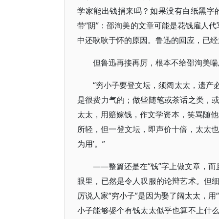
学家能出钱捐来吗？如果没有白纸黑字
带“阴”：邵洵美的文章可能是花钱雇人代
中还耿耿于怀的原因。鲁迅的回应，已经
但鲁迅再接再厉，根本不给邵洵美喘
“穷小子要登文坛，须阔太太，遗产
是很费力气的；做些随笔或茶话之类，
太太，用赔嫁钱，作文学资本，笑骂随他
所轻，但一登文坛，即声价十倍，太太也
为用’。”
——整篇还是在“钱”字上做文章，而
眼里，已然是令人叹服的论辩艺术。但
厉说人家“穷小子”是因为娶了阔太太，用
小子能够娶个有钱太太似乎也算不上什