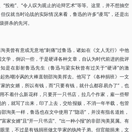
、“投枪”、“令人叹为观止的论辩艺术”等等。这里，并不想抽空
但仅就当时论战的实际情况来看，鲁迅的许多“谩骂”，还是出
级拼杀的先河。
洵美曾有意或无意地“刺痛”过鲁迅，诸如在《文人无行》中他
国文学，倒识一些，于是硬译各种文章，自认为时代前进的批评
便知是在影射鲁迅先生（鲁迅与梁实秋曾有过关于“硬译”的激
抄起热嘲冷讽的大棒直朝邵洵美挥去。他写了《各种捐班》一文
家的女婿，所以有钱，而“只要有钱，就什么都容易办了”，也
家也用不着什么新花样，只要开一只书店，拉几个作家，雇一些帮
会说的，就写了出来，印了上去，交给报贩，不消一年半载，包管
身，与邵洵美一样，鲁迅也在文中使用了“隐语”，并没有指名道姓，
富家女婿”且“开一只书店”、“出一种小报”的非邵洵美莫属。有
迅眼里，不过是有钱捐班做文学家的纨绔子弟。但官能捐来，文