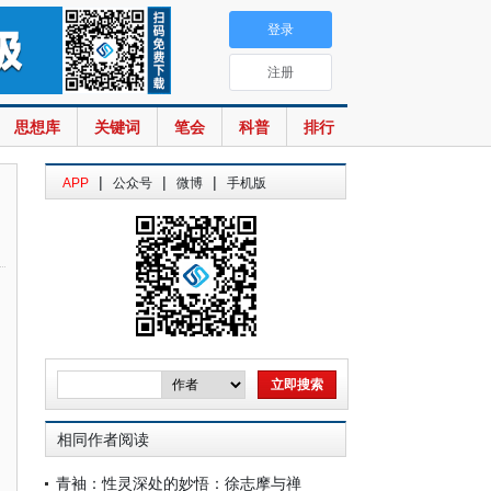
登录
注册
思想库
关键词
笔会
科普
排行
|
|
|
APP
公众号
微博
手机版
相同作者阅读
青袖：性灵深处的妙悟：徐志摩与禅