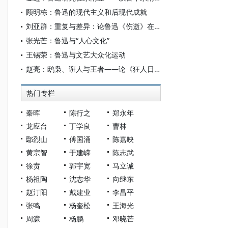
顾明栋：鲁迅的现代主义和后现代成就
刘亚群：重复与差异：论鲁迅《伤逝》在“南方”的“重写”
张光芒：鲁迅与“人心文化”
王锡荣：鲁迅与文艺大众化运动
赵亮：鸱枭、诳人与王者——论《狂人日记》之“狂”人的多元重构
热门专栏
秦晖
陈行之
郑永年
龙应台
丁学良
曹林
鄢烈山
傅国涌
陈嘉映
黄宗智
于建嵘
陈志武
徐贲
郭宇宽
马立诚
杨祖陶
沈志华
向继东
赵汀阳
戴建业
李昌平
张鸣
杨奎松
王海光
周濂
杨鹏
邓晓芒