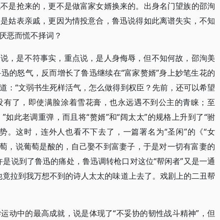
也不是抢来的，更不是做富家女婿换来的。出身名门望族的邵洵
人是姑表亲戚，更因为情投意合，鲁迅说得如此离谱失实，不知
厌恶而慌不择词？
点说，是不符事实，重点说，是人身侮辱，但不知何故，邵洵美
迅的怒气，反而增长了鲁迅继续在“富家赘婿”身上妙笔生花的
道：“文弱书生死样活气，怎么做得到权臣？先前，还可以希望
没有了，即使满脸涂着雪花膏，也永远遇不到公主的青睐；至
如此老调重弹，而且将“赘婿”和“阔太太”的规格上升到了“驸
架势。这时，连外人也看不下去了，一篇署名为“圣闲”的《“女
葡萄，说葡萄是酸的，自己娶不到富妻子，于是对一切有富妻的
许是说到了鲁迅的痛处，鲁迅调转枪口对这位“帮闲者”又是一通
他竟拉到我万想不到的诗人太太的味道上去了。戏剧上的二丑帮
运动中的最高成就，说是体现了“不妥协的韧性战斗精神”，但