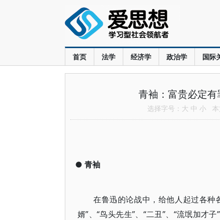
首页
法学
经济学
政治学
国际
青袖：富贵必定有
选择字号：
大
中
小
本文
●
青袖
在鲁迅的论战中，给他人起过各种各
婿”、“鸟头先生”、“二丑”、“流氓加