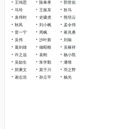
王缉思
陈奉孝
郭世佑
马玲
王振东
狄马
袁伟时
史啸虎
熊培云
秋风
刘小枫
孟令伟
雷一宁
周枫
蒋兆勇
吴伟
沙叶新
刘瑜
葛剑雄
储昭根
吴稼祥
许之远
袁刚
杨小凯
吴励生
朱学勤
潘维
郑秉文
莫于川
羽之野
谢志浩
孙立平
杨光