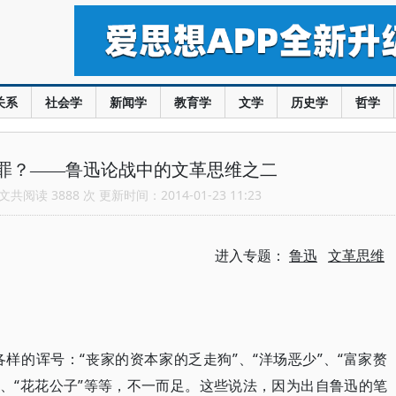
关系
社会学
新闻学
教育学
文学
历史学
哲学
罪？——鲁迅论战中的文革思维之二
共阅读 3888 次 更新时间：2014-01-23 11:23
进入专题：
鲁迅
文革思维
样的诨号：“丧家的资本家的乏走狗”、“洋场恶少”、“富家赘
才子”、“花花公子”等等，不一而足。这些说法，因为出自鲁迅的笔