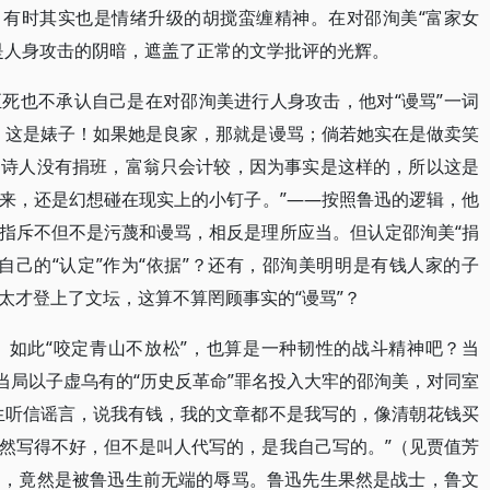
，有时其实也是情绪升级的胡搅蛮缠精神。在对邵洵美“富家女
是人身攻击的阴暗，遮盖了正常的文学批评的光辉。
死也不承认自己是在对邵洵美进行人身攻击，他对“谩骂”一词
：这是婊子！如果她是良家，那就是谩骂；倘若她实在是做卖笑
。诗人没有捐班，富翁只会计较，因为事实是这样的，所以这是
来，还是幻想碰在现实上的小钉子。”——按照鲁迅的逻辑，他
指斥不但不是污蔑和谩骂，相反是理所应当。但认定邵洵美“捐
自己的“认定”作为“依据”？还有，邵洵美明明是有钱人家的子
太才登上了文坛，这算不算罔顾事实的“谩骂”？
。如此“咬定青山不放松”，也算是一种韧性的战斗精神吧？当
当局以子虚乌有的“历史反革命”罪名投入大牢的邵洵美，对同室
生听信谣言，说我有钱，我的文章都不是我写的，像清朝花钱买
然写得不好，但不是叫人代写的，是我自己写的。”（见贾值芳
的，竟然是被鲁迅生前无端的辱骂。鲁迅先生果然是战士，鲁文