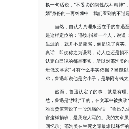
换一句话说，“不妥协的韧性战斗精神”
婿”身份的一再纠缠中，我们看到的不过
当然，自认为真理永远在手的鲁迅至
是这样定位的：“假如指着一个人，说道
生涯的，就并不是谩骂，倒是说了真实
真话，即便称之为谩骂，诗人也还是捐不
认定自己说的都是事实，所以对邵洵美的
班做文学家”可有什么事实依据？岂能以
弟，鲁迅却说他是穷小子，是攀附有钱太
然而，鲁迅认定了的事，就是有理
然，鲁迅是“胜利”了的，在文革中被执政
难友贾值芳说了一段沉痛的话：“鲁迅先
官这样捐班，是我雇人写的。我的文章虽
回忆录）邵洵美在生死之际最难以释怀