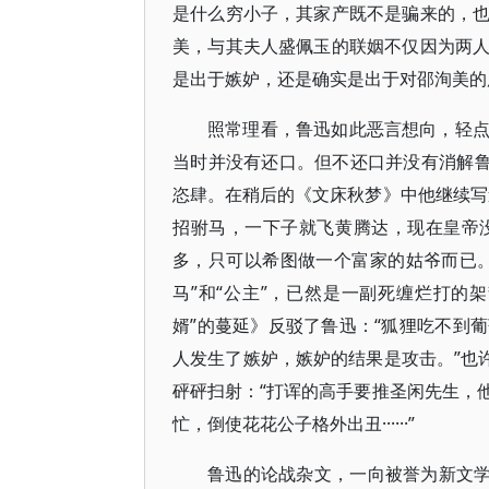
是什么穷小子，其家产既不是骗来的，
美，与其夫人盛佩玉的联姻不仅因为两
是出于嫉妒，还是确实是出于对邵洵美的
照常理看，鲁迅如此恶言想向，轻
当时并没有还口。但不还口并没有消解鲁
恣肆。在稍后的《文床秋梦》中他继续写
招驸马，一下子就飞黄腾达，现在皇帝
多，只可以希图做一个富家的姑爷而已。”
马”和“公主”，已然是一副死缠烂打的
婿”的蔓延》反驳了鲁迅：“狐狸吃不到
人发生了嫉妒，嫉妒的结果是攻击。”也
砰砰扫射：“打诨的高手要推圣闲先生，
忙，倒使花花公子格外出丑······”
鲁迅的论战杂文，一向被誉为新文学