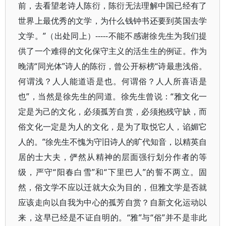
前，去看望老诗人陈衍，陈衍无法理解中国已经有了
世界上最优秀的文学，为什么钱钟书还要到英国去学
文学。”（出处同上）-----不能不感谢徐先生为我们提
供了一个难得的文化保守主义的活生生的例证。作为
晚清“同光体”诗人的陈衍，曾公开标榜“诗最患浅俗。
何谓浅？人人能道语是也。何谓俗？人人所喜语是
也”，当然是徐先生的同道。徐先生曾说：“雅文化一
定是为己的文化，必须孤芳自赏，必须抱残守缺，而
俗文化一定是为人的文化，是为了取悦它人，谄媚它
人的。”徐先生不愧为守旧诗人的旷代知音，以精英自
居的士大夫，俨然从精神的层面强行划分作者的等
级，严守“阳春白雪”和“下里巴人”的誓不两立。固
然，俗文学不应以迁就大众为目的，但雅文学是否就
应该走向以自我为中心的孤芳自赏？自新文化运动以
来，这早已经是不证自明的。“雅”与“俗”并不是非此