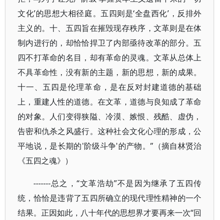
文化’的思想大相径庭。五四则是‘全盘西化’，反排外
主义的。十、五四旨在摧毁现存秩序，文革则是在体
制内进行的，却恰恰捍卫了内部亟待改革的部分。五
四不打革命的名目，却有革命的灵魂。文革从总体上
不具革命性，没有新的主题，新的思想，新的成果。
十一、五四是伦理革命，是在反对封建道德的基础
上，重建人性的道德。在文革，道德与良知成了革命
的对象。人们变得狭隘、冷漠、嫉恨、残酷、虚伪，
告密和仇杀之风盛行。这种社会文化心理的形成，公
平地说，是长期的'阶级斗争'的产物。”（摘自林贤治
《五四之魂》）
-------总之，“文革浩劫”不是因为继承了五四传
统，恰恰是违背了五四所确立的现代理性精神的一个
结果。正因如此，八十年代的思想界才要再来一次“回