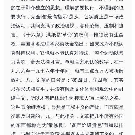
的在于剥夺独立的思想。理解的要执行，不理解的也
要执行，完全惟'最高指示'是从。它实质上是一场政
治运动，其间充满了政治歧视，各种凌侮、压制和迫
害。《十六条》满纸是‘革命’的权利，惟独没有生命
权。美国著名法理学家德沃金指出：‘如果政府不能认
真对待权利，它也就不能认真对待法。’整个运动以暴
力著称，毫无法律可言。单就官方承认的数字，在一
九六六至一九七六年十年间，就有三点五万人被折磨
致死。八、文革的口号是：'破四旧，立四新'，其实
只在形式和皮毛，并没有触及文化体制和观念中的封
建主义，所以才有把林彪作为‘接班人’写上宪法之举。
这种‘政治继承权’，显然是王权主义的产物。而五四是
彻底反封建的。九、与此相关，文革把几乎所有外国
的东西都称之为‘帝修反’、‘资产阶级货色’而加以排
拒，与列宁让无产阶级‘掌握资本主义遗留下来的一切