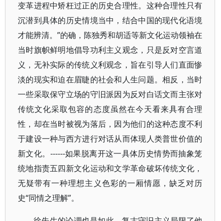
变革进程中矫枉过正的历史合理性。这种合理性只有
沉潜到具体的历史情境当中，结合中国的现代化语境
才能辨清。”的确，陈独秀和胡适等新文化运动领袖在
当时旗帜鲜明地倡导功利主义观念，只是反对空言道
义，无补实际的传统义利观念，旨在引导人们直面惨
淡的现实和迫在眉睫的社会和人生问题。相反，当时
一些采取保守立场的守旧派因为反对白话文而主张对
传统文化采取包容的态度虽然在今天看来具有合理
性，却在当时被视为落后，因为他们的这种态度不利
于建设一种与西方进行对话从而体现人类普世价值的
新文化。------如果脱离开这一具体历史情势而抽象笼
统地指责五四新文化运动和文学革命破坏传统文化，
无疑带有一种理想主义色彩的一厢情愿，缺乏对历
史“同情之理解”。
徐先生的论调也是如此，复古守旧主义局限了他