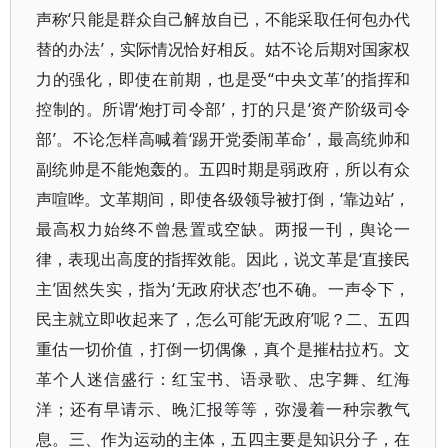
声称‘只能是群众自己解放自已，不能采取任何包办代
替的办法’，实际情况恰好相反。姑不论后期对国家权
力的强化，即使在前期，也是受“中央文革’的指挥和
控制的。所谓‘炮打司令部’，打的只是‘资产阶级司令
部’。不论怎样高喊着‘踢开党委闹革命’，最高统帅和
副统帅是不能炮轰的。五四时期是弱政府，所以有众
声喧哗。文革期间，即使各级领导被打倒，‘靠边站’，
最高权力始终不曾悬置或空缺。两报一刊，舆论一
律，表现出高度的指挥效能。因此，说文革是‘直接民
主’固然失实，指为‘无政府状态’也不确。一声令下，
民主就立即收起来了，怎么可能‘无政府’呢？二、五四
重估一切价值，打倒一切偶像，真个是摧枯拉朽。文
革个人迷信盛行：红宝书、语录歌、忠字舞、红海
洋；还有早请示、晚汇报等等，弥漫着一种宗教气
息。三、作为运动的主体，五四主要是知识分子，在