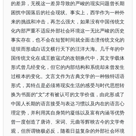
的差异，无视这一差异导致的严峻的现实问题曾长期
困扰中国落后的社会现状。事实上，西学作为一种外
来的挑战和冲击，再怎么强大，如果没有中国传统文
化内部严重不适应外部社会环境这一无比严峻的历史
事实存在，也不会在短暂时间就全面击溃传统文化的
堤坝而形成白话文横行天下的汪洋大海。几千年的中
国传统文化在成王败寇式的改朝换代中，其文学载体
形式曾几经变化，但它的内部结构和系统却未曾发生
过根本的变化。文言文作为古典文学的一种独特话语
形式，其特点是必须将现实生活的感受与时代思想转
换为书面的“文”才有被认可的文学价值，由此形成了
中国人长期的语言接受与表达习惯以及内在的语言心
理定势，并利用其自身简约凝练以及富有内涵等优势
曾一度创造了唐诗、宋词、元曲等辉映古今的文学奇
观，但所谓物极必反，随着日益复杂的外部社会环境