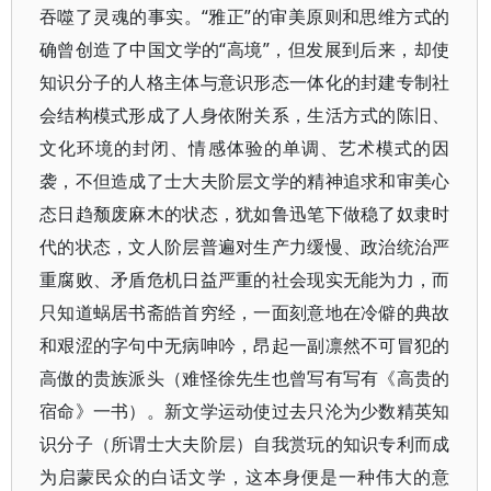
吞噬了灵魂的事实。“雅正”的审美原则和思维方式的
确曾创造了中国文学的“高境”，但发展到后来，却使
知识分子的人格主体与意识形态一体化的封建专制社
会结构模式形成了人身依附关系，生活方式的陈旧、
文化环境的封闭、情感体验的单调、艺术模式的因
袭，不但造成了士大夫阶层文学的精神追求和审美心
态日趋颓废麻木的状态，犹如鲁迅笔下做稳了奴隶时
代的状态，文人阶层普遍对生产力缓慢、政治统治严
重腐败、矛盾危机日益严重的社会现实无能为力，而
只知道蜗居书斋皓首穷经，一面刻意地在冷僻的典故
和艰涩的字句中无病呻吟，昂起一副凛然不可冒犯的
高傲的贵族派头（难怪徐先生也曾写有写有《高贵的
宿命》一书）。新文学运动使过去只沦为少数精英知
识分子（所谓士大夫阶层）自我赏玩的知识专利而成
为启蒙民众的白话文学，这本身便是一种伟大的意