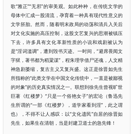
歌“雅正”“无邪”的审美观。如此种种，在传统文学的
母体中汇成一股清流，孕育着一种具有现代性意义的
文学胚胎。然而，随着明末政局的动荡和清兵入关后
对文化实施的高压控制，这股文艺复兴的思潮被镇压
下去，许多具有文化革新性质的小说和戏剧被认为
是“淫词滥调”，遭到毁书灭迹。一时间，“避席畏闻文
字狱，著书都为稻粱谋”，程朱理学借尸还魂，人文精
神急剧萎缩，复古主义又复兴盛。这正是徐晋如先生
所指称的“此类文学在中国文化传统中，一直是被鄙视
的对象”的历史真实情况之一。联想到徐先生曾视旷世
巨著《红楼梦》“只是一个俗艳女子”的宏论（鲁迅先
生所谓的“一部《红楼梦》，道学家看到淫”，此之谓
也），不得不让人感叹：以“文化遗民”自居的徐晋如
先生，如果生在清朝，当是封建卫道士的急先锋！