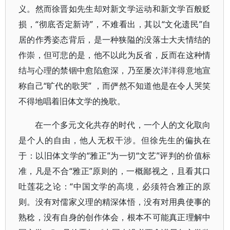
义。然而徐晋如先生却对新文学运动和新文学百般贬
损，“彻底否定新诗”，不难看出，其以“文化遗民”自
居的作秀姿态背后，是一种狭隘的没落士大夫情结的
作崇，但可悲的是，他不以此为反省，反而在这种情
结与心理的禁锢中愈陷愈深，乃至屡次洋洋得意地宣
称自己“旷代的歌哭” ，而俨然不知道他是在令人哭笑
不得地唱着旧体文学的挽歌。
在一个多元文化共存的时代，一个人的文化取向
是个人的自由，他人无权干涉。但徐先生的偏执在
于：以旧体文学的“雅正”为一切“文艺”评判的价值标
准，凡是不合“雅正”原则的，一概鄙视之，且看其口
吐莲花之论：“中国文学的高境，必须符合雅正的原
则。没有对儒家义理的精深体悟，没有对用典使事的
熟稔，没有自身的创作体会，根本不可能真正理解中