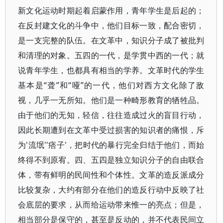
新文化运动时期起着启蒙作用，青年学生是后起的；
在反封建文化的斗争中，他们目标一致，配合密切，
是一支完整的队伍。在文革中，知识分子成了被批判
和清理的对象。五四的一代，是学贯中西的一代；就
说青年学生，也都具有相当的学养。文革时代的学生
基本是“聋”和“哑”的一代，他们对西方文化除了敌
视，几乎一无所知。他们是一种畸形教育的牺牲品。
由于他们的无知，轻信，往往造成过火的盲目行动，
因此长期遭到在文革中受过损害的知识者的痛恨，斥
为'流氓''痞子'，把时代的暴行完全归结于他们，而始
终得不到原宥。四、五四是独立知识分子的自由联合
体，带有鲜明的民间性和个体性。文革的造反派成分
比较复杂，大约有部分在他们的造反行动中反映了社
会底层的要求，从而给运动带来惟一的亮点；但是，
相当部分是保守的，甚至是反动的，并不代表民间立