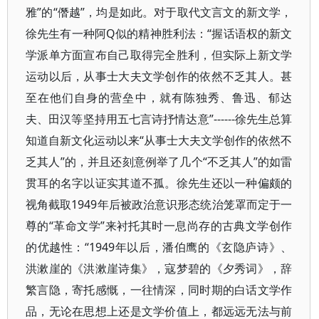
雅”的“僭越”，均是如此。对于取代文言文的新文学，
徐先生有一种阿Q似的精神胜利法：“握话语权的新文
学派单方面宣布自己取得完全胜利，但实际上新文学
运动以后，从事士大夫文学创作的依然不乏其人。甚
至在他们自身的营垒中，就有陈独秀、鲁迅、郁达
夫、田汉等坚持用五七言诗抒情达意”------徐先生总算
知道自新文化运动以来“从事士大夫文学创作的依然不
乏其人”的，并且还刻意例举了几个“不乏其人”的如雷
贯耳的名字以证实其道不孤。徐先生还以一种偏颇的
视角截取1949年后被政治意识形态统治笼罩而定于一
尊的“革命文学”来衬托其时一息尚存的古典文学创作
的优越性：“1949年以后，潘伯鹰的《玄隐庐诗》、
洪漱崖的《洪漱崖诗集》，寇梦碧的《夕秀词》，辞
繁言隐，寄托感慨，一往情深，同时期的白话文学作
品，无论在思想上还是文学价值上，都远远无法与前