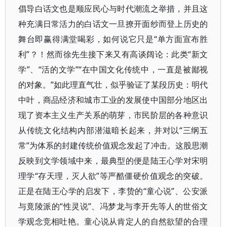
倡导白话文也是顺应民心与时代潮流之举措，并且这
种充满日常活力的白话文一旦撩开面纱而登上历史的
舞台即赢得满堂喝彩，如何说它只是“单方面宣布胜
利”？！然而徐先生接下来又有高谈阔论：此类“新文
学”、“活的文学”“在中国文化传统中，一直是被鄙视
的对象。”如此理直气壮，似乎验证了某段历史：明代
中叶，商品经济和城市工业的发展使中国部分地区出
现了资本主义生产关系的萌芽，市民阶层的各种意识
从传统文化结构内部潜滋暗长起来，并对以“三纲五
常”为体系的封建传统价值观念发起了冲击。这股思潮
反映到文学领域中来，最典型的便是陆王心学对宋明
理学“存天理，灭人欲”等严酷僵硬价值观念的突破。
正是在陆王心学的启发下，李贽的“童心说”、公安派
与竟陵派的“性灵说”、冯梦龙与李开先等人的世俗文
学观念竞相吐艳。童心说从肯定人的自然欲望的合理