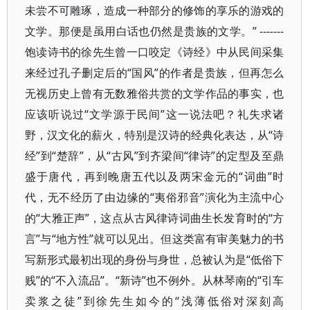
未尝不可雕琢，造成一种部分的修饰的享乐的游戏的
文学。那便是虽用白话也仍然是贵族的文学。” -------
饱读诗书的徐先生曾一口咬定《诗经》中从民间采集
来经过孔子删定后的“国风”的作者是贵族，但再怎么
无视历史上曾有无数雅俗共赏的文学作品的事实，也
应该听说过“文学源于民间”这一说法吧？礼失求诸
野，汉文化的薪火，特别是汉诗的经典化表达，从“诗
经”到“楚辞”，从“古风”到齐梁间“律诗”的定型及至鼎
盛于唐代，再到晚唐五代以及两宋金元的“词曲”时
代，无不经历了由边缘的“夷俗邪音”演化为主流中心
的“大雅正声”，这点从古风律诗词曲生长发育时的“方
言”与“地方性”就可以见出。但这类富有审美魅力的书
写新形式最初出现的身份与身世，总被认为是“低俗下
贱”的“不入流品”。“新诗”也不例外。从林琴南的“引车
卖浆之徒”到徐先生如今的“浅薄低俗对深刻高