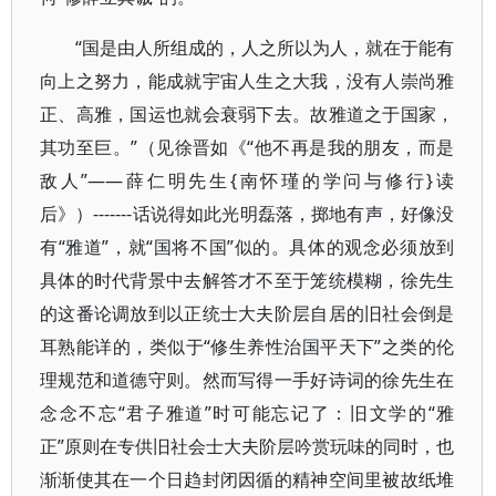
“国是由人所组成的，人之所以为人，就在于能有
向上之努力，能成就宇宙人生之大我，没有人崇尚雅
正、高雅，国运也就会衰弱下去。故雅道之于国家，
其功至巨。”（见徐晋如《“他不再是我的朋友，而是
敌人”——薛仁明先生{南怀瑾的学问与修行}读
后》）-------话说得如此光明磊落，掷地有声，好像没
有“雅道”，就“国将不国”似的。具体的观念必须放到
具体的时代背景中去解答才不至于笼统模糊，徐先生
的这番论调放到以正统士大夫阶层自居的旧社会倒是
耳熟能详的，类似于“修生养性治国平天下”之类的伦
理规范和道德守则。然而写得一手好诗词的徐先生在
念念不忘“君子雅道”时可能忘记了：旧文学的“雅
正”原则在专供旧社会士大夫阶层吟赏玩味的同时，也
渐渐使其在一个日趋封闭因循的精神空间里被故纸堆