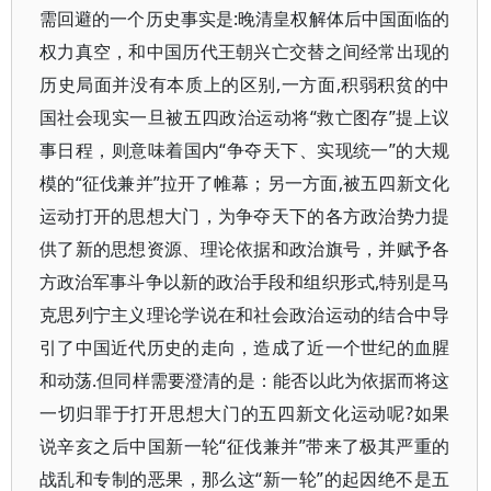
需回避的一个历史事实是:晚清皇权解体后中国面临的
权力真空，和中国历代王朝兴亡交替之间经常出现的
历史局面并没有本质上的区别,一方面,积弱积贫的中
国社会现实一旦被五四政治运动将“救亡图存”提上议
事日程，则意味着国内“争夺天下、实现统一”的大规
模的“征伐兼并”拉开了帷幕；另一方面,被五四新文化
运动打开的思想大门，为争夺天下的各方政治势力提
供了新的思想资源、理论依据和政治旗号，并赋予各
方政治军事斗争以新的政治手段和组织形式,特别是马
克思列宁主义理论学说在和社会政治运动的结合中导
引了中国近代历史的走向，造成了近一个世纪的血腥
和动荡.但同样需要澄清的是：能否以此为依据而将这
一切归罪于打开思想大门的五四新文化运动呢?如果
说辛亥之后中国新一轮“征伐兼并”带来了极其严重的
战乱和专制的恶果，那么这“新一轮”的起因绝不是五