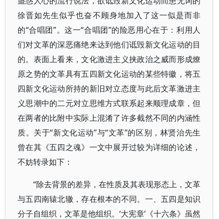
蛊惑人心的流行说法，欲诋毁新文化运动而患无词的
徐晋如先生似乎也奋不顾身地加入了这一似是而非
的“合唱团”。这一“合唱团”的险恶用心在于：利用人
们对文革的深恶痛绝来达到他们诋毁新文化运动的目
的。表面上看来，文化激进主义挟政治之威而形成燎
原之势的文革具有五四新文化运动的某些特徽，将五
四新文化运动所持的新旧对立态度与此后文革激进主
义思潮中的二元对立思维方式联系起来顺理成章，但
在两者的比附中实际上混淆了许多截然不同的内涵性
质。关于“新文化运动”与“文革”的区别，林贤治先生
曾在其《五四之魂》一文中展开过较为详细的论述，
不妨转录如下：
“除去背景的差异，在性质及其表现形态上，文革
与五四南辕北辙，存在根本的不同。一、五四是知识
分子自组织，文革是他组织。‘大宪章’《十六条》虽然