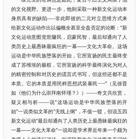
的文化视野。更进一步，他则采取一种新文化运动本
身所具有的缺陷-----非此即彼的二元对立思维方式来
给新文化运动作出以偏概全甚至全盘否定的论断：“新
文化运动意图觉世牖民，启蒙民智，最后却通向了人
类历史上最愚昧最疯狂的一幕——文化大革命。这场
运动是中华民族堕落的开始，它所宣扬的民主最终变
成了苏维埃的极权，它所宣扬的科学最终演化为对人
的精密控制和对历史的谎言式书写，但这些还都不是
本质。它的本质是用民粹思想武装暴民······”（见徐晋
如《他们为什么崇拜南怀瑾？》）-------奇文共欣赏，
疑义相与析-------说“这场运动是中华民族堕落的开
始”一说类似文革的“无线上纲”，不值一驳，但说五四
新文化运动“最后却通向了人类历史上最愚昧最疯狂的
一幕——文化大革命”一说却是学术界近年来一个颇为