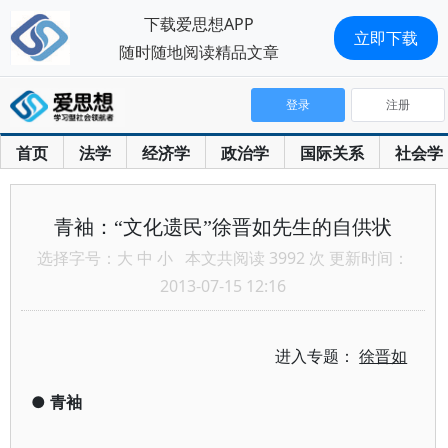
下载爱思想APP
立即下载
随时随地阅读精品文章
登录
注册
首页
法学
经济学
政治学
国际关系
社会学
青袖：“文化遗民”徐晋如先生的自供状
选择字号：
大
中
小
本文共阅读 3992 次 更新时间：
2013-07-15 12:16
进入专题：
徐晋如
●
青袖