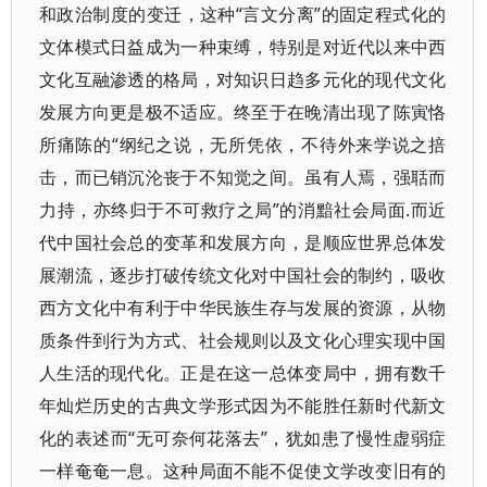
和政治制度的变迁，这种“言文分离”的固定程式化的
文体模式日益成为一种束缚，特别是对近代以来中西
文化互融渗透的格局，对知识日趋多元化的现代文化
发展方向更是极不适应。终至于在晚清出现了陈寅恪
所痛陈的“纲纪之说，无所凭依，不待外来学说之掊
击，而已销沉沦丧于不知觉之间。虽有人焉，强聒而
力持，亦终归于不可救疗之局”的消黯社会局面.而近
代中国社会总的变革和发展方向，是顺应世界总体发
展潮流，逐步打破传统文化对中国社会的制约，吸收
西方文化中有利于中华民族生存与发展的资源，从物
质条件到行为方式、社会规则以及文化心理实现中国
人生活的现代化。正是在这一总体变局中，拥有数千
年灿烂历史的古典文学形式因为不能胜任新时代新文
化的表述而“无可奈何花落去”，犹如患了慢性虚弱症
一样奄奄一息。这种局面不能不促使文学改变旧有的