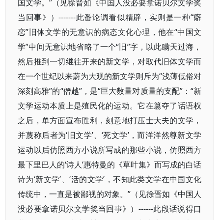
国文学。”（见徐晋如《中国人没必要拿诺贝尔文学奖
当回事》）-------此番论调看似精辟，实则是一种“癖
恋”旧体文学的无意识的病态文化心理，他在“中国文
学”中间无意识地省略了一个“旧”字，以此瞒天过海，
然后推到一切继往开来的新文学，对取代旧体文学而
在一个世纪以来蔚为大观的新文学则斥为“浅薄低俗对
深刻高雅”的“僭越”，是“巨大数量对质量的支配”：“新
文学运动本质上是殖民化的运动。它在篡夺了话语权
之后，单方面宣布胜利，刻意地打压士大夫的文学，
并蔑称后者为‘旧文学’、‘死文学’，而洋洋然尊新文学
运动以后仿照西方小说所写成的那些小说，仿照西方
最下里巴人的‘诗人’惠特曼的《草叶集》而写成的白话
诗为‘新文学’、‘活的文学’，不知此类文学在中国文化
传统中，一直是被鄙视的对象。”（见徐晋如《中国人
没必要拿诺贝尔文学奖当回事》）------此段话说得口