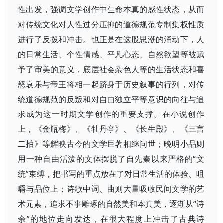
性出发，强调文学创作中生命本真的感性状态，从而
对传统文化对人性过分压抑的道德规范专制集权性质
进行了反拨和冲击。也正是在这股思潮的涌动下，人
的日常生活、个性情感、平凡心态、自然欲望等被赋
予了审美的意义，底层社会杂色人等的生活状态和喜
怒哀乐与帝王将相一起跻身于历史叙事的行列，对传
统道德规范的反叛和对自由独立平等意识的向往与追
求成为这一时期文学创作的重要支撑。在小说创作
上，《金瓶梅》、《牡丹亭》、《长生殿》、《三言
二拍》等辉映古今的文学巨著相继问世；晚明小品则
用一种自由活泼的文体摆脱了自先秦以来严格的“文
统”束缚，把书写的重点放在了对日常生活的体验、咀
嚼与品位上；诗歌中词、曲则大量吸收民间文学的艺
术元素，追求不事雕琢的自然美和本真美，逐渐从“诗
余”的地位走向发达，在很大程度上冲击了古典诗