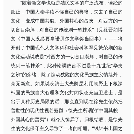
“随着新文学也就是殖民文学的广泛流布，读经的
废止，中国人泰半读不懂自己的典籍，失去了自己的
文化，变成中国其貌、外国其心的蛮夷，对西方的一
切盲目崇拜，对自己的传统则一笔抹杀”（见徐晋如博
文《中国人没必要拿诺贝尔文学奖当回事》）------将
开创了中国现代人文学科和社会科学罕见繁荣期的新
文化运动说成是“对西方的一切盲目崇拜，对自己的传
统则一笔抹杀”，此种论调依然不过是十九世纪“华夷
之辨”的余绪，除了煽动狭隘的文化民族主义情绪外，
毫无新意。如果说晚清士大夫阶层利用朝野上下根深
柢固的民族自大心理和文化封闭状态充当卫道士，是
出于某种历史局限的话，那么直到现在徐先生依然把
普世性的现代性视若寇雠（徐先生所谓的“中国其貌、
外国其心的蛮夷”）就令人惊异了。归根结底，是徐先
生的文化保守主义导致了二者的相通。“钱钟书出国之