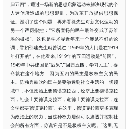
归五四”，通过一场新的思想启蒙运动来解决现代的个
人迷信所造成的思想混乱，为改革开放提供思想保
证。澄明了这个问题，再来看徐先生对新文化运动的
另一个严厉指控："它所宣扬的民主最终变成了苏维
埃的极权"。这也是学术界近年来一个屡见不鲜的论
调，譬如邵建先生就曾说过:“1949年的大门是在1919
年打开的”，在他看来,1919年的五四运动是“前因”，
1949年中共建国是“后果”,“‘回归五四，学习民主’，要
命就在这个地方，因为五四的民主是极权主义的民
主。陈独秀鼓吹的民主是要渗透到社会生活的一切领
域中，不但政治上要德谟克拉西，经济上要德谟克拉
西，社会上要德谟克拉西，道德上要德谟克拉西，连
文学都要‘德谟克拉西’。在这里，德谟克拉西更多表现
为政治上的权力，当这种权力居然可以渗透并控制社
会的所有方面，你说它是不是极权主义呢。”这里,无