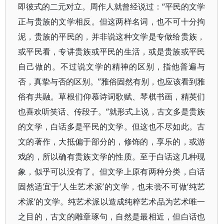
即彼式的二元对立。周作人就曾经说过：“平民的文学
正与贵族的文学相反。但这两样名词，也不可十分拘
泥，贵族的平民的，并非说这种文学是专做给贵族，
或平民看，专讲贵族或平民的生活，或是贵族或平民
自己做的。不过说文学的精神的区别，指他普遍与
否，真挚与否的区别。”雅俗固然有别，也应该看到雅
俗有共融。草根们仰慕诗词歌赋、琴棋书画，精英们
也喜欢听笑话、传段子。“就形式上说，古文多是贵族
的文学，白话多是平民的文学。但这也不尽如此。古
文的著作，大抵偏于部分的，修饰的，享乐的，或游
戏的，所以确有贵族文学的性质。至于白话这几种现
象，似乎可以没有了。但文学上原有两种分类，白话
固然适宜于‘人生艺术派’的文学，也未尝不可做‘纯艺
术派’的文学。纯艺术派以造成纯粹艺术品为艺术唯一
之目的，古文的雕章琢句，自然是最相近，但白话也