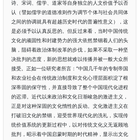
诗、宋词、儒学、道家等自身独立的人文价值予以否
认（譬如儒学的道德准则作为调节个体与社会共同体
之间的协调就具有超越历史时代的普遍性意义），这
是必须予以认真反思的。但反过来看，当时中国传统
文化的顽固性和封建势力的强大依然禁锢着人们的头
脑，阻碍着政治体制改革的步伐，如果不采取一种坚
决批判的态度，新的思想就难以传播并被一般大众所
接受。正如一位研究者所言：“中国几千年的专制帝国
和农业社会在传统政治制度和文化心理层面积淀了根
深蒂固的保守性，并直接导致了整个中国现代化进程
的迟滞。近代以来政治和文化日渐峻急的激进主义，
正是对这种深固的文化惰性的反动。文化激进主义在
打破旧文化的禁锢，迎受世界现代化的洗礼，实现传
统价值系统的更新过程中，以对传统文化义无返顾地
批判，昭示着中国启蒙时期的时代精神，显示出文化