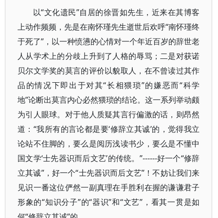
以“文化遗民”自居的徐晋如先生，近来在其博客
上动作频频，先是在南怀瑾先生逝世后欢呼“南怀瑾终
于死了”，以一种愤懑的心情对一个年近百岁的辞世老
人从学术上的分歧上升到了人格的辱骂；二是对获诺
贝尔文学奖的莫言的评价以貌取人，在不曾读过其作
品的情况下即出于对其“长相猥琐”的嫌恶而“科学
地”论断出莫言内心必然猥琐的结论。这一系列举动颇
为引人眼球。对于他人质疑其言行偏激的话，则昂然
道：“我所有的言论都是要‘修辞立其诚’的，觉得我立
论站不住脚的，要么是阅历浅读书少，要么是不懂中
国文学‘士先器识而后文艺’的传统。”------好一个“修辞
立其诚”，好一个“士先器识而后文艺”！不妨让我们来
见识一番这位俨然一副真理在手胜利在握的谦谦君子
形象的“知识分子”的“器识”和“文艺”，看其一贯是如
何“修辞立其诚”的。