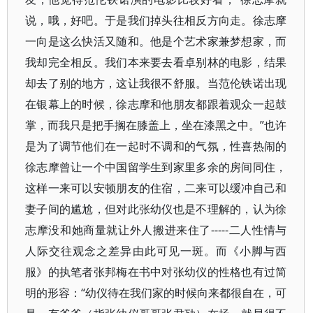
说，哦，好吧。于是我们掉头往相反方向走。徐志摩
一向是这么快活又随和。他是个艺术家兼梦想家，而
我却完全相反。我们本来要去看卓别林的电影，结果
却去了别的地方，这让我很不舒服。当范伦铁诺出现
在银幕上的时候，徐志摩和他朋友都跟着观众一起鼓
掌，而我只是把手搁在膝盖上，坐在漆黑之中。”也许
是为了调节他们在一起时不调和的气氛，性喜热闹的
徐志摩曾让一个中国留学生到家里多余的房间同住，
这样一来可以安顿朋友的住宿，二来可以缓冲自己和
妻子间的尴尬，但对此张幼仪也是不理解的，认为徐
志摩没和她商量就让外人搬进来住了-----二人性情与
人际交往观念之差异由此可见一斑。而《小脚与西
服》的执笔者张邦梅在书中对张幼仪的性格也有过简
明的形容：“幼仪待在我们家的时候向来都很自在，可