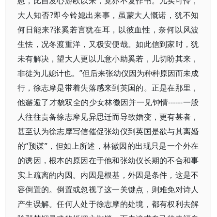
慰，比自发心游欧以来，竟亦不复作书。儿实可怜，
大人知否?即今铃媳出来事，虽蒙大人慨诺，犹不知
何日能来?张奚若言犹在耳，以彼血性，奈何以风波
生怯，况冬渡重洋，又极安便哉。如此信到家时，犹
未有解决，望大人更以儿意小助奚若，儿切盼其来，
非徒为儿媳计也。”但后来张幼仪因为种种原因而未成
行，徐志摩是带着失落感来到英国的。正是在那里，
他邂逅了才貌双全的少女林徽因并一见钟情------一般
人往往责备徐志摩见异思迁而导致婚变，更有甚者，
甚至认为徐志摩写信催促张幼仪到英国是欲与其离婚
的“预谋”，但如上所述，林徽因的出现只是一个外在
的诱因，根本的原因在于他和张幼仪长期的不合和事
实上疏离的内因。内因是根基，外因是条件，这是不
容倒置的。倒置或忽视了这一关键点，则难免对诗人
产生误解。任何人处于徐志摩的处境，都有权利去解