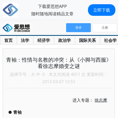
下载爱思想APP
立即下载
随时随地阅读精品文章
登录
注册
首页
法学
经济学
政治学
国际关系
社会学
青袖：性情与名教的冲突：从《小脚与西服》
看徐志摩婚变之谜
选择字号：
大
中
小
本文共阅读 4611 次 更新时间：
2013-03-07 12:51
进入专题：
徐志摩
●
青袖