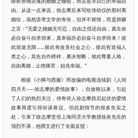
除那禁锢灵魂的婚姻之枷锁，而去追求自己的幸福自
由。从这一点来说，徐志摩后来写给张幼仪的那封离
婚信，虽然语带文学的夸张，但并不矫情，而是肺腑
之言：“无爱之婚姻无可忍，自由之偿还自由，真生命
必自奋斗自求得来，真幸福亦必自奋斗自求得来！彼
此前途无限……彼此有改良社会之心，彼此有造福人
类之心，其先自作榜样，勇决智断，彼此尊重人格，
自由离婚，止绝痛苦，始兆幸福。”
根据《小脚与西服》而改编的电视连续剧《人间
四月天-----徐志摩的爱情故事》，自放映以来，引起
了人们的热烈关注，传奇诗人徐志摩跌宕起伏的爱情
故事再度引得街谈巷议。但此剧情节的很多失实之
处，引来了徐志摩堂侄上海同济大学教授徐炎先生的
强烈不满，他撰文进行了全面反驳：