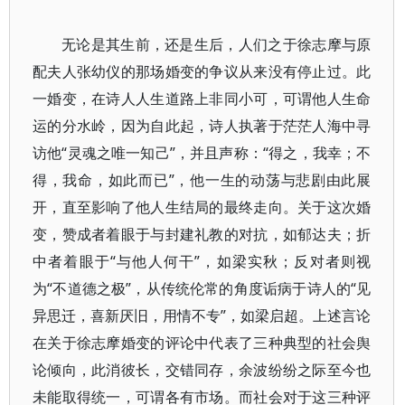
无论是其生前，还是生后，人们之于徐志摩与原
配夫人张幼仪的那场婚变的争议从来没有停止过。此
一婚变，在诗人人生道路上非同小可，可谓他人生命
运的分水岭，因为自此起，诗人执著于茫茫人海中寻
访他“灵魂之唯一知己”，并且声称：“得之，我幸；不
得，我命，如此而已”，他一生的动荡与悲剧由此展
开，直至影响了他人生结局的最终走向。关于这次婚
变，赞成者着眼于与封建礼教的对抗，如郁达夫；折
中者着眼于“与他人何干”，如梁实秋；反对者则视
为“不道德之极”，从传统伦常的角度诟病于诗人的“见
异思迁，喜新厌旧，用情不专”，如梁启超。上述言论
在关于徐志摩婚变的评论中代表了三种典型的社会舆
论倾向，此消彼长，交错同存，余波纷纷之际至今也
未能取得统一，可谓各有市场。而社会对于这三种评