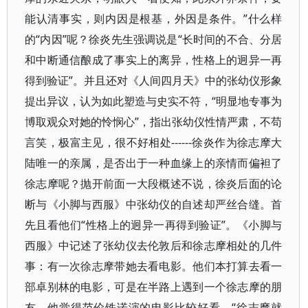
能认清事实，则内因是根基，外因是条件。”什么样
的“内因”呢？徐炎先生强调说是“长时间的不合、分居
和中断通信酿成了事实上的离异，性格上的迥异一再
得到验证”。并且还对《人间四月天》中的张幼仪形象
提出异议，认为如此塑造与史实不符，“明显地专事为
博取观众对她的怜悯心”，指出张幼仪性情严肃，不苟
言笑，极富主见，很不好相处------徐炎作为徐志摩大
陆唯一的亲属，是否出于一种血缘上的亲情而偏袒了
徐志摩呢？抛开前面一大段概述不说，徐炎后面的论
断与《小脚与西服》中张幼仪的自述却严丝合缝。首
先且看他们“性格上的迥异一再得到验证”。《小脚与
西服》中记述了张幼仪去伦敦后和徐志摩相处的几件
事：有一次徐志摩带她去看电影。他们本打算去看一
部卓别林的电影，可是在半路上遇到一个徐志摩的朋
友，他觉得范伦铁诺演的电影比较好看，“徐志摩就