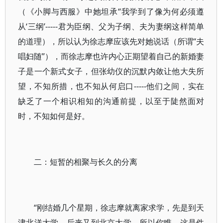
（《小脚与西服》中她坦承“我学到了像为何必须遵
从‘三纲’-----君为臣纲、父为子纲、夫为妻纲这样简单
的道理），所以认为徐志摩应该先对她说话（所谓“夫
唱妇随”），而徐志摩也许内心正期望着自己的新婚妻
子是一个新式女子，但张幼仪的沉默内敛让他大失所
望，不知所措，也不知从何启口-----他们之间，实在
缺乏了一个相识相知的沟通前提，以至于陡然面对
时，不知如何是好。
二：短暂的相聚与长久的分离
“刚结婚几个星期，徐志摩就离家求学，先是到天
津北洋大学，后来又到北京大学，所以你瞧，这是件