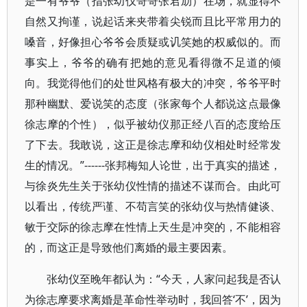
是一有爷爷（指张幼仪哥哥张君劢）在场，就显得不
自然又拘谨，说起话来夹带着尖锐而且比平常用力的
嗓音，好像担心爷爷会质疑或讥笑她的权威似的。而
事实上，爷爷的确有把她的意见看得微不足道的倾
向。我觉得他们的处世风格有极大的冲突，爷爷平时
那种幽默、爱说笑的态度（张家每个人都说这点最像
徐志摩的个性），似乎被幼仪那正经八百的态度给压
了下去。我敢说，这正是徐志摩和幼仪相处时经常发
生的情况。”------张邦梅知人论世，出于真实的描述，
与徐炎先生关于张幼仪性情的描述不谋而合。由此可
以看出，传统严谨、不苟言笑的张幼仪与热情健谈、
敏于交际的徐志摩在性情上天生是冲突的，不能相容
的，而这正是导致他们离婚的最主要因素。
张幼仪至晚年都认为：“今天，人家问起我是否认
为徐志摩要求离婚是革命性举动时，我回答‘不’，因为