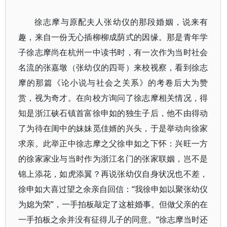
徐志摩与原配夫人张幼仪的那段婚姻，说来有
趣，来自一份无心插柳柳成荫式的因缘。那是青年学
子徐志摩尚在杭州一中读书时，有一次作为当时社会
名流的张嘉墩（张幼仪的四哥）来校视察，看到徐志
摩的那篇《论小说与社会之关系》的考卷后大为赞
赏，视为奇才。在向校方询问了徐志摩相关情况，得
知是浙江硖石镇首富徐申如的独生子后，他不由得动
了为待在闺中的妹妹觅佳婿的兴头，于是举动向徐家
求亲。此举正中徐志摩之父徐申如之下怀：兴旺一方
的徐家家业与当时作为浙江名门的张家联姻，岂不是
锦上添花，如虎添翼？再说张幼仪自身状况也不差，
徐申如大喜过望之余亲自回信：“我徐申如以聚张幼仪
为媳为荣”，一手拍板敲定了这桩婚事。但做父亲的在
一手拍板之余并没有征得儿子的同意。“徐志摩当时还