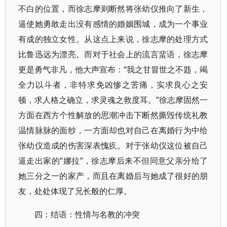
不白的位置，而徐志摩则断然将张幼仪推向了新生，
逼使她勇敢走出没有感情的婚姻围城，成为一个事业
有成的独立女性。从这点上来说，徐志摩的处理方式
比鲁迅远为漂亮。而对于社会上的流言蜚语，徐志摩
更是勇气非凡，他大声宣布：“我之甘冒世之不韪，竭
全力以斗者，非特求免凶惨之苦痛，实求良心之安
顿，求人格之确立，求灵魂之救度耳。”徐志摩固然一
方面在西方个性解放的思潮冲击下断然撕毁传统礼教
温情脉脉的面纱，一方面却也对自己在离婚行为中给
张幼仪造成的伤害深表愧疚。对于张幼仪这位被自己
逼走出家的“娜拉”，徐志摩后来不但同意父亲分给了
她三分之一的家产，而且在离婚后与她成了很好的朋
友，处处体现了兄长般的仁厚。
四：结语：性情与名教的冲突