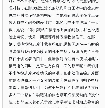
好几天不言不语。”这样的自尊受抑引发的无意识的心
理对抗，在那次经过漫长的航海和出国求学的徐志摩
见面的时候显得最为明显，当她看到徐志摩在岸上等
候人群中不耐烦的表情时，她的心中不由得凉了一大
截，她说：“等到我站在徐志摩对面的时候，我已经把
脸上急切、快乐、期望等种种表情收敛住了。在那一
刻，我痛恨徐志摩让我变得如此呆板无趣”-----当时的
具体情形我们作为读者的都不在场，所谓历史也只是
存在于讲述者的口中，但痛恨对方让自己变得如此呆
板无趣的同时，是否也有自身一面的原因呢？我们并
不排除徐志摩对张幼仪的冷漠，但张幼仪在徐志摩面
前是否也缺乏一种女性的温柔和体贴呢？明明心中很
渴盼，很急切见到，为何要压制住不让表露呢？在许
多人口中都有生动记述的徐志摩那活泼灵动的浪漫个
性（如郁达夫就有关于徐志摩早年读书时顽皮异常的