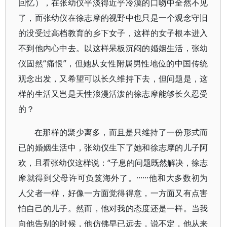
回忆），在张幼仪平淡得近乎冷漠的口吻中全然不见
了，而张幼仪在徐志摩的视野中也只是一个观念守旧
的没受过高档教育的乡下女子，这样的女子根本进入
不到他内心中去。以这样呆板沉闷的婚姻生活，张幼
仪固然“痛恨”，但她从女性附属男性地位的中国传统
观念出发，又希望可以长久维持下去，但问题是，这
样的生活又岂是天性浪漫活泼的徐志摩能够长久忍受
的？
在那样的聚少离多，而且是只维持了一份形式而
已的婚姻生活中，张幼仪生下了她和徐志摩的儿子阿
欢，且看张幼仪这样说：“子息的问题既然解决，徐志
摩就得到父母许可负笈海外了。······他和大多数初为
人父者一样，好像一方面觉得得意，一方面又有点害
怕自己的儿子。然而，他对我的态度还是一样。当我
向他告别的时候，他仿佛早已远去，说不定，他从来