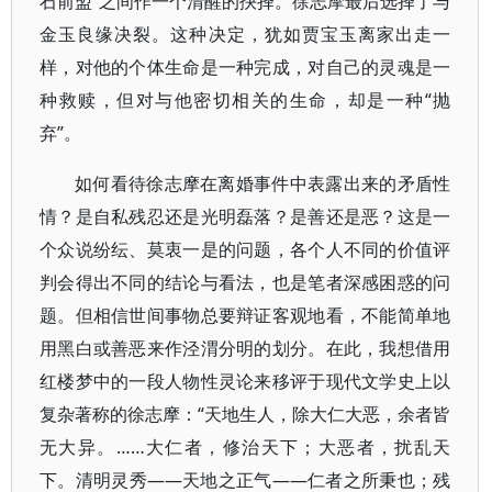
石前盟”之间作一个清醒的抉择。徐志摩最后选择了与
金玉良缘决裂。这种决定，犹如贾宝玉离家出走一
样，对他的个体生命是一种完成，对自己的灵魂是一
种救赎，但对与他密切相关的生命，却是一种“抛
弃”。
如何看待徐志摩在离婚事件中表露出来的矛盾性
情？是自私残忍还是光明磊落？是善还是恶？这是一
个众说纷纭、莫衷一是的问题，各个人不同的价值评
判会得出不同的结论与看法，也是笔者深感困惑的问
题。但相信世间事物总要辩证客观地看，不能简单地
用黑白或善恶来作泾渭分明的划分。在此，我想借用
红楼梦中的一段人物性灵论来移评于现代文学史上以
复杂著称的徐志摩：“天地生人，除大仁大恶，余者皆
无大异。……大仁者，修治天下；大恶者，扰乱天
下。清明灵秀——天地之正气——仁者之所秉也；残