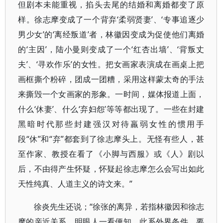
但剧本未能重视，掐头去尾的结婚和离婚都变了原
样。徐志摩变成了一个背弃‘柔弱贤妻’、‘专事追逐少
男少女’的‘离经叛道’者，林徽因变成为促使他们离婚
的‘主因’，陆小曼则变成了一个‘红杏出墙’、‘背叛丈
夫’、‘寻欢作乐’的女性。把女画家表演成在画桌上把
画框撕个粉碎，团成一团糟，采用这样蒙太奇的手法
来撕毁一个女画家的形象。一时间，媒体报道上面，
什么‘休妻’、什么‘弃妇怨’等等都出现了。一些在封建
黑暗时代那些封建强汉对待羸弱女性的惯用手
段“休”和“弃”都套到了徐志摩头上。无怪有些人，甚
至作家、教授在看了《小脚与西服》或《人》剧以
后，不由得产生怀疑，怀疑起徐志摩怎么会写出如此
天性纯真、人道主义的诗文来。”
徐炎先生还说；“徐张的离异，若指林徽因和徐志
摩的亲近关系，明眼人一看便知，此系外界条件，要