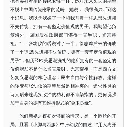
抱有美好希望的传统女性一样，她对未来丈夫的期望
不脱出中国传统伦常的范畴，她说：“我很高兴听到这
个消息。我以为我嫁了一个和我哥哥一样思想先进却
不失传统，拥有一套坚定价值观的男子。我期望他负
笈海外，回国后在政府部门谋得一官半职，光宗耀
祖。”-----张幼仪的话说对了一半，徐志摩后来的确成
了一个“思想先进却不失传统，拥有一套坚定价值观的
男子”，但历经欧美思潮洗礼的他所拥有的一套坚定的
价值观却不是什么当官发财，光宗耀祖，而是西方文
艺复兴思潮的核心理念：民主自由与个性解放。这样
的转变与张幼仪的期望显然是相冲突的，追求性灵的
诗人后来连现实政治的功利都不肯染指的，更何况强
加于自身的徒有其维持形式的“金玉良缘”。
他们新婚之夜初次谋面的情形，是一个尴尬的开
局。且看《小脚与西服》中张幼仪的自述：“用人离开