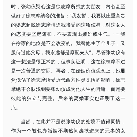
时，张幼仪疑心这是徐志摩所找的女朋友，内心甚至
做好了徐志摩纳妾的准备：“我发誓，我要以庄重高贵
的姿态超脱徐志摩强迫我接受的这项侮辱，对这女人
的态度要坚定随和，不要表现出嫉妒或生气。······我
在徐家的地位是不会改变的。我替他生了个儿子，又
服侍过他父母，我永远都是原配夫人”。尽管张幼仪有
这一想法是很正常的，但事实证明，这在徐志摩不过
是一次普通的交际。再者，在婚姻价值观念上，她显
然低估了徐志摩所受近代西方性灵觉悟的影响，徐志
摩绝不会肤浅到要张幼仪成为他人生的附庸，而是要
彼此的独立与完整。后来的离婚事实也证明了这一
点。
当然，在此并不是说张幼仪的处境不值得同情，
作为一个被包办婚姻不期然间裹挟进来的无辜的女