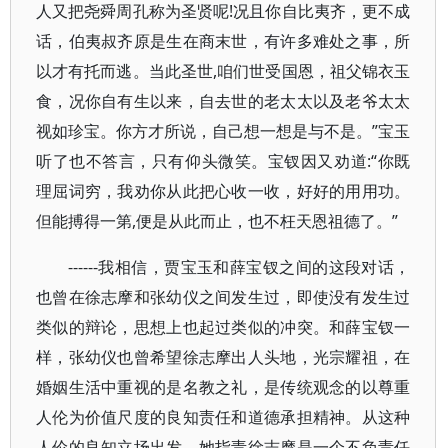
人又把尧舜周孔称为圣贤呢!况且你自比夷齐，更不成
话，伯夷叔齐原是生在商末世，有许多难处之事，所
以才有托而逃。当此圣世,咱们世受国恩，祖父锦衣玉
食，况你自有生以来，自去世的老太太以及老爷太太
视如珍宝。你方才所说，自己想一想是与不是。”宝玉
听了也不答言，只有仰头微笑。宝钗因又劝道:“你既
理屈词穷，我劝你从此把心收一收，好好的用用功。
但能搏得一第,便是从此而止，也不枉天恩祖德了。”
------我相信，贾宝玉和薛宝钗之间的这段对话，
也曾在徐志摩和张幼仪之间发生过，即使没有发生过
类似的辩论，思想上也起过类似的冲突。和薛宝钗一
样，张幼仪也曾希望徐志摩出人头地，光宗耀祖，在
婚姻生活中重视的是名教之礼，是传统观念的以尊重
人伦为价值尺度的良知责任和道德承担精神。从这种
人伦的良知立场出发，她指责徐志摩是一个不负责任