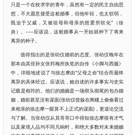
只是一个在校求学的青年，虽然有一定的民主自由思
想，不大愿意接受这桩婚事，但他年轻，也太软弱，
既迫于父威，又被祖母和母亲的慈爱所软化”（徐
炎）。-----应该说，这桩婚事从一开始就种下了将来
离异的种子。
值得指出的是张幼仪婚前的态度。张幼仪晚年在
那本由其侄孙女张邦梅所执笔的自传《小脚与西服》
中，详细地述说了与徐志摩由“父母之命”结合而最终
离异的具体经过。应该说，她自述的许多事实与史实
记载是相符的。他们的婚姻是一场彻头彻尾的包办婚
姻，婚前甚至没有谋面(张幼仪曾躲在阁楼上偷偷看过
来相亲的徐志摩一眼算不上正式的谋面)，更遑论交流
与了解。当张幼仪从其哥哥口中得知徐志摩很有才气
以及家境人品均不同凡响时，和绝大多数对未来婚姻