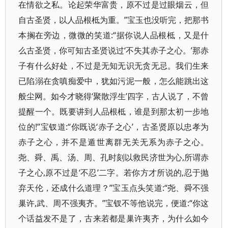
在情欲之私。论起荣华富贵，原不过是过眼烟云，但
自古圣贤，以人品根柢为重。”宝玉也没听完，把那书
本搁在旁边，微微的笑道:“据你说人品根柢，又是什
么古圣贤，你可知古圣贤说过‘不失其赤子之心。’那赤
子有什么好处，不过是无知无识无贪无忌。我们生来
已陷溺在贪嗔痴爱中，犹如污泥一般，怎么能跳出这
般尘网。如今才晓得‘聚散浮生’四字，古人说了，不曾
提醒一个。既要讲到人品根柢，谁是到那太初一步地
位的!”宝钗道:“你既说‘赤子之心’，古圣贤原以忠孝为
赤子之心，并不是遁世离群无关无系为赤子之心。
尧、舜、禹、汤、周、孔时刻以救民济世为心,所谓赤
子之心,原不过是‘不忍’二字。若你方才所说的,忍于抛
弃天伦，还成什么道理？”宝玉点头笑道:“尧、舜不强
巢许,武、周不强夷齐。”宝钗不等他说完，便道:“你这
个话益发不是了，古来若都是巢许夷齐，为什么如今