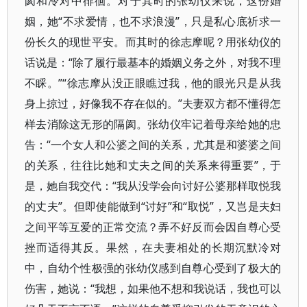
阂和冷对中徘徊。对于其时的张幼仪来说，这份婚
姻，她“不求爱情，也不求浪漫”，只是私心底祈求一
份长久的现世平安。而其时的徐志摩呢？用张幼仪的
话说是：“除了履行最基本的婚姻义务之外，对我不理
不睬。”“徐志摩从没正眼瞧过我，他的眼光只是从我
身上掠过，好像我不存在似的。”夫妻双方都不懂得怎
样去消除这无形的隔阂。张幼仪牢记着母亲给她的忠
告：“一个女人和公婆之间的关系，尤其是和婆婆之间
的关系，往往比她和丈夫之间的关系来得重要”，于
是，她自我交代：“我从没学会向讨好公婆那样取悦我
的丈夫”。但即使能做到“讨好”和“取悦”，又岂是夫妇
之间平等互爱的正常交流？弄不好反而会因自尊心受
挫而适得其反。果然，在夫妻相处的长期沉默冷对
中，自幼个性极强的张幼仪感到自尊心受到了极大的
伤害，她说：“我想，如果他不想和我说话，我也可以