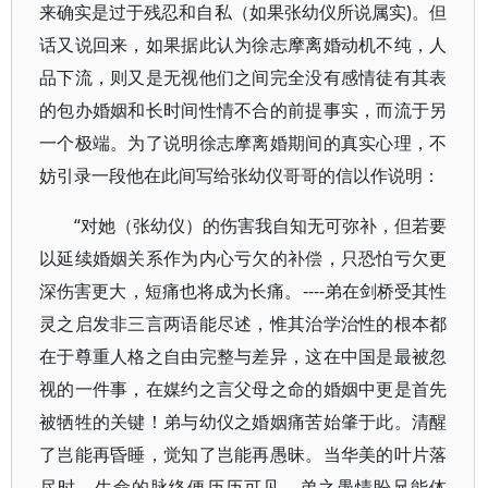
来确实是过于残忍和自私（如果张幼仪所说属实)。但
话又说回来，如果据此认为徐志摩离婚动机不纯，人
品下流，则又是无视他们之间完全没有感情徒有其表
的包办婚姻和长时间性情不合的前提事实，而流于另
一个极端。为了说明徐志摩离婚期间的真实心理，不
妨引录一段他在此间写给张幼仪哥哥的信以作说明：
“对她（张幼仪）的伤害我自知无可弥补，但若要
以延续婚姻关系作为内心亏欠的补偿，只恐怕亏欠更
深伤害更大，短痛也将成为长痛。----弟在剑桥受其性
灵之启发非三言两语能尽述，惟其治学治性的根本都
在于尊重人格之自由完整与差异，这在中国是最被忽
视的一件事，在媒约之言父母之命的婚姻中更是首先
被牺牲的关键！弟与幼仪之婚姻痛苦始肇于此。清醒
了岂能再昏睡，觉知了岂能再愚昧。当华美的叶片落
尽时，生命的脉络便历历可见。弟之愚情盼兄能体