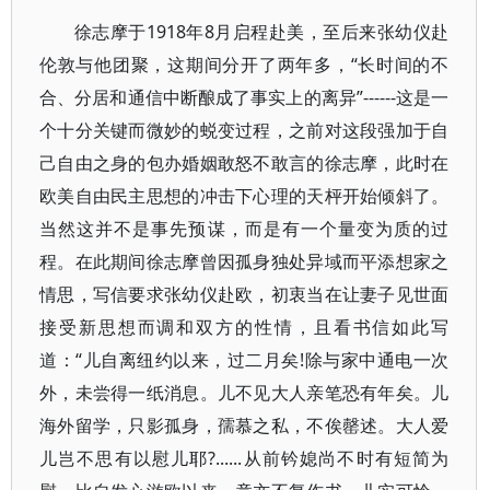
徐志摩于1918年8月启程赴美，至后来张幼仪赴
伦敦与他团聚，这期间分开了两年多，“长时间的不
合、分居和通信中断酿成了事实上的离异”------这是一
个十分关键而微妙的蜕变过程，之前对这段强加于自
己自由之身的包办婚姻敢怒不敢言的徐志摩，此时在
欧美自由民主思想的冲击下心理的天枰开始倾斜了。
当然这并不是事先预谋，而是有一个量变为质的过
程。在此期间徐志摩曾因孤身独处异域而平添想家之
情思，写信要求张幼仪赴欧，初衷当在让妻子见世面
接受新思想而调和双方的性情，且看书信如此写
道：“儿自离纽约以来，过二月矣!除与家中通电一次
外，未尝得一纸消息。儿不见大人亲笔恐有年矣。儿
海外留学，只影孤身，孺慕之私，不俟罄述。大人爱
儿岂不思有以慰儿耶?......从前钤媳尚不时有短简为