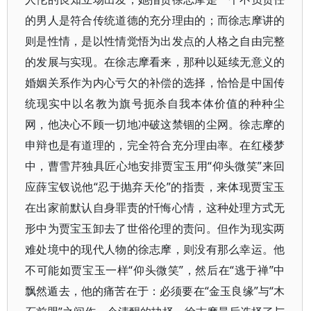
的男人是符合传统道德的充分理由的；而徐志摩讲的
则是性情，是以性情觉悟为出发点的人格之自由完整
的发展与实现。在徐志摩看来，那种以延续无意义的
婚姻关系作为内心亏欠的补偿的选择，恰恰是中国传
统现实中以名教为旗号扼杀自我本体价值的种种尘
网，他决心不顾一切地冲破这禁锢的尘网。徐志摩的
申辩也是有道理的，完全符合充分理由率。在红楼梦
中，曹雪芹独具匠心地安排贾宝玉用“仰头微笑”来回
应薛宝钗说他“忍于抛弃天伦”的指责，来体现贾宝玉
在出家前默认自身罪责的忏悔心情，这种处理方式无
形中为贾宝玉卸去了世俗伦理的责问。但作为现实两
难处境中的现代人物的徐志摩，则没有那么幸运。他
不可能如贾宝玉一样“仰头微笑”，然后在“逃于禅”中
飘然遁去，他的痛苦在于：必须要在“金玉良缘”与“木