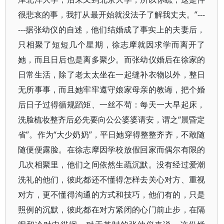
很悲哀的事，我打从最开始就没法子了解我丈夫。”---
---据张幼仪的自述，他们结婚成了事实上的夫妻后，
只相聚了短短几个星期，徐志摩就因求学而离开了
她，而且日后也是离多聚少。而张幼仪婚后在徐家的
日常生活，除了老太太坐在一起缝补衣物以外，整日
无所事事，而且她牢牢遵守娘家母亲的教诲，把个婚
后日子过得循规蹈矩、一丝不苟：每天一大早起床，
洗脸梳妆整齐后必先要向公公婆婆请安，谓之“晨昏定
省”。作为“大少奶奶”，平日她穿得整整齐齐，不敢随
随便便露脸。在徐志摩因学校放假回家而偶尔有限的
几次相聚里，他们之间依然生疏沉默。没有经过爱潮
洗礼的他们，彼此都还不懂得怎样去关心对方、重视
对方，更不懂得沟通的方式和技巧，他们有的，只是
照例的沉默，彼此都在对方紧闭的心门前止步，在隔