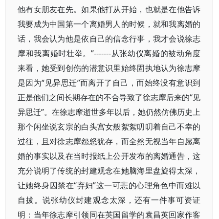
他有女朋友在先。如果他打从开始，也就是在他告诉
我要成为中国第一个离婚男人的时候，就和我离婚的
话，我会认为他是依自己的信念行事，我才会说徐志
摩和我离婚时壮举。”-------从张幼仪离婚的被动角度
来看，她受到创伤的潜意识里始终固执地认为徐志摩
是因为“见异思迁”而离开了自己，而始终没有意识到
正是他们之间长期存在的不合导致了徐志摩后来的“见
异思迁”。在徐志摩逝世多年以后，她仍然仿佛历史上
那个闲坐说玄宗的白头宫女般絮絮叨叨着自己不幸的
过往，且对徐志摩怨怒犹存，而全然无视当年自愿离
婚的事实以及在当时报纸上公开发布的离婚通告，这
充分说明了传统的封建观念在她脑海里盘旋得太深，
让她终身囚禁在“弃妇”这一可悲的心理角色中而难以
自拔。说张幼仪封建观念太深，还有一件事可资证
明：当年徐志摩引领同在英国留学的袁昌英回家作客