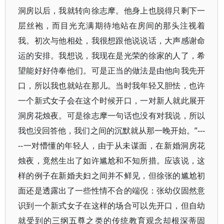
洞房以后，我就转向徐志摩。他身上也脱得只剩下一
层丝袍，而目光充满期待地站在房间的那头注视着
我。初次与他相处，我很想跟他说说话，大声感谢命
运的安排。我想说，我现在是光荣的徐家的人了，希
望能好好侍奉他们。可是正当的做法是由他向我先开
口，所以我也就站在那儿。当时我年轻又胆怯，也许
一个新式女子会在这个时候开口，一对新人就此展开
洞房花烛夜。可是徐志摩一句话也没有对我说，所以
我也没回答他，我们之间的沉默就从那一晚开始。”---
--一对懵懂的年轻人，由于从未谋面，在新婚洞房花
烛夜，竟然生出了如许尴尬和不知所措。应该说，这
样的例子在新婚夫妇之间并不鲜见，但徐张的尴尬初
面还是透露出了一些性情不合的端倪：张幼仪固然意
识到一个新式女子在这样的场合可以先开口，但自幼
就受到的三纲五尊之类的传统教育观念却根深蒂固