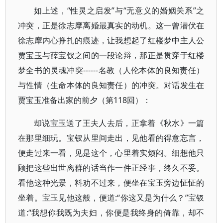
如上述，“性灵之启发”与“无意义的婚姻关系”之
冲突，正是徐志摩离婚最真实的动机。这一曾潜伏在
徐志摩内心挣扎的痕迹，让我想起了红楼梦中主人公
贾宝玉与薛宝钗之间的一段论辩，那正是贯穿于红楼
梦全书的灵魂冲突------名教（人伦本体的良知责任）
与性情（生命本体的良知责任）的冲突。对话发生在
贾宝玉准备出家的前夕（第118回）：
却说宝玉送了王夫人去后，正拿着《秋水》一篇
在那里细玩。宝钗从里间走出，见他看的得意忘言，
便走过来一看，见是这个，心里着实烦闷。细想他只
顾把这些出世离群的话当作一件正经事，终久不妥。
看他这种光景，料劝不过来，便坐在宝玉旁边怔怔的
坐着。宝玉见他这般，便道:“你这又是为什么？”宝钗
道:“我想你我既为夫妇，你便是我终身的倚靠，却不