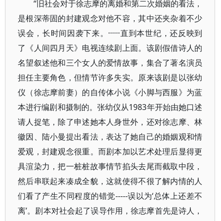
“旧社会对于徐志摩的离婚和第二次婚姻的看法，
是根深蒂固的封建观念对他不容，其中还夹杂着不少
误会，长时间因袭下来。······直到本世纪，还反映到
了《人间四月天》电视连续剧上面。该剧假借诗人的
名望叙述他和三个女人的爱情故事，集合了著名演员
担任主要角色，但情节许多失实。原来该剧是以张幼
仪（徐志摩前妻）的自传体小说《小脚与西服》为蓝
本进行编剧和摄制的。张幼仪从1983年开始由她口述
请人捉笔，除了申述她本人身世外，还对徐志摩、林
徽因、陆小曼提出看法，表达了她自己的婚姻观和情
爱观，封建观念很重。而剧本加以艺术处理后显得更
具渲染力，把一桩桩故事情节掐头去尾而截取中段，
然后串联起来凑成全貌，这就使得不很了解内情的人
们看了产生不同程度的错觉-----误以为‘总体上还差不
离’。剧本对社会起了误导作用，徐志摩首先是诗人，