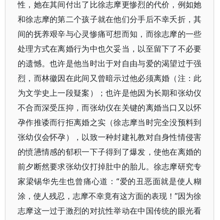
性，她在其间付出了比徐志摩更惨烈的代价，例如她
和徐志摩的第二个孩子就在他们分手后不幸夭折，其
间的抚养艰辛与心灵惨痛可想而知，而徐志摩的一些
处理方式在离婚行为中也欠妥当，以至留下了不必要
的遗憾。也许是他当时出于对自由与爱的渴望过于强
烈，而林徽因在此间又曾暗示过他必须离婚（注：此
为文学史上一段疑案）；也许是他因为长期和张幼仪
不合而深受压抑，而张幼仪在关键的离婚当口又以怀
孕作推诿而行拒离婚之实（徐志摩当时完全没预料到
张幼仪会怀孕），以致一种封建礼教对自身性情侵害
的愤懑情感的郁积一下子得到了爆发，使他在离婚的
前夕断然要求张幼仪打掉肚中的胎儿。徐志摩研究专
家梁锡华先生也曾痛心道：“爱的丑恶面就是使人糊
涂，使人残忍，志摩不幸竟有这方面的表现！”因为徐
志摩这一过于激烈的对抗性举动在中国传统的眼光看