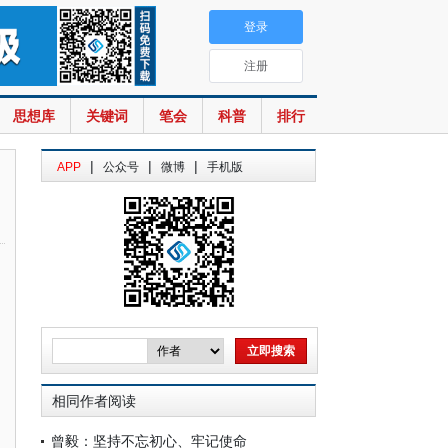
登录
注册
思想库
关键词
笔会
科普
排行
|
|
|
APP
公众号
微博
手机版
相同作者阅读
曾毅：坚持不忘初心、牢记使命