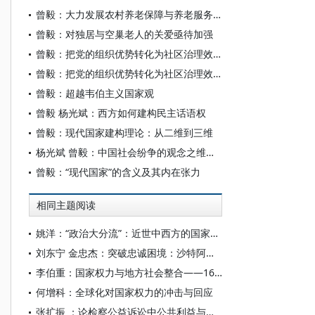
曾毅：大力发展农村养老保障与养老服务，促进老年健康与家庭幸福
曾毅：对独居与空巢老人的关爱亟待加强
曾毅：把党的组织优势转化为社区治理效能
曾毅：把党的组织优势转化为社区治理效能
曾毅：超越韦伯主义国家观
曾毅 杨光斌：西方如何建构民主话语权
曾毅：现代国家建构理论：从二维到三维
杨光斌 曾毅：中国社会纷争的观念之维与因应之道
曾毅：“现代国家”的含义及其内在张力
相同主题阅读
姚洋：“政治大分流”：近世中西方的国家与社会关系
刘东宁 金忠杰：突破忠诚困境：沙特阿拉伯现代国家建构中的部落整合及国家治理承变
李伯重：国家权力与地方社会整合——16—18世纪中国江南地区与英国的比较
何增科：全球化对国家权力的冲击与回应
张扩振 ：论检察公益诉讼中公共利益与公民权利的协同保护