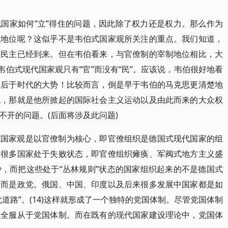
国家如何“立”得住的问题，因此除了权力还是权力。那么作为
么地位呢？这似乎不是韦伯式国家观所关注的重点。我们知道，
众民主已经到来。但在韦伯看来，与官僚制的宰制地位相比，大
，韦伯式现代国家观只有“官”而没有“民”。应该说，韦伯很好地看
落后于时代的大势！比较而言，倒是早于韦伯的马克思更清楚地
代，那就是他所掀起的国际社会主义运动以及由此而来的大众权
不开的问题。(后面将涉及此问题)
式国家观是以官僚制为核心，即官僚组织是德国式现代国家的组
，很多国家处于失败状态，即官僚组织瘫痪、军阀式地方主义盛
，而把这些处于“丛林规则”状态的国家组织起来的不是德国式
，而是政党。俄国、中国、印度以及后来很多发展中国家都是如
道路”。(14)这样就形成了一个独特的党国体制。尽管党国体制
完全服从于党国体制。而在既有的现代国家建设理论中，党国体