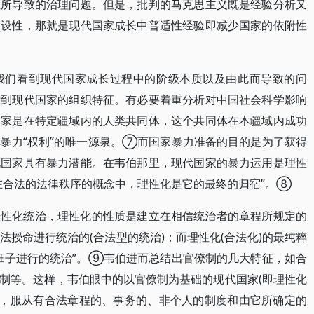
性所导致的治理问题。但是，批判的马克思主义既是经验分析又
建设性，那就是现代国家成长中普适性经验即减少国家的依附性
我们看到现代国家成长过程中的阶级本质以及由此而导致的问
看到现代国家的组织特征。有必要着重分析对中国社会科学影响
国家是在特定疆域内的人类共同体，这个共同体在本疆域内成功
暴力“权利”的唯一源泉。⑦而国家暴力准备的目的是为了获得
此国家具有暴力潜能。在韦伯那里，现代国家的暴力运用是理性
在合法的法律秩序的概念中，理性化是它的最终的归宿”。⑧
理性化统治，理性化的性质是建立在相信统治者的章程所规定的
授命进行统治的(合法型的统治)；而理性化(合法化)的最纯粹
班子进行的统治”。⑨韦伯进而总结出官僚制的几大特征，如合
制等。这样，韦伯眼中的以官僚制为基础的现代国家(即理性化
下，服从有合法章程的、事务的、非个人的制度和由它所确定的