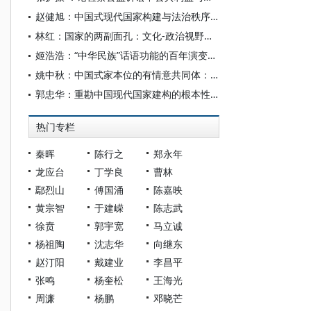
赵健旭：中国式现代国家构建与法治秩序生成
林红：国家的两副面孔：文化-政治视野下的现代国家建构
姬浩浩：“中华民族”话语功能的百年演变——语用学视角下的迭代逻辑分析
姚中秋：中国式家本位的有情意共同体：事实、规范与路径
郭忠华：重勘中国现代国家建构的根本性问题——以《中国现代国家的起源》为中心的论述
热门专栏
秦晖
陈行之
郑永年
龙应台
丁学良
曹林
鄢烈山
傅国涌
陈嘉映
黄宗智
于建嵘
陈志武
徐贲
郭宇宽
马立诚
杨祖陶
沈志华
向继东
赵汀阳
戴建业
李昌平
张鸣
杨奎松
王海光
周濂
杨鹏
邓晓芒