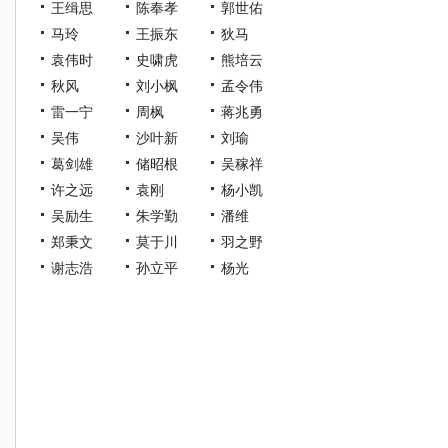
王缉思
陈奉孝
郭世佑
马玲
王振东
狄马
袁伟时
史啸虎
熊培云
秋风
刘小枫
孟令伟
雷一宁
周枫
蒋兆勇
吴伟
沙叶新
刘瑜
葛剑雄
储昭根
吴稼祥
许之远
袁刚
杨小凯
吴励生
朱学勤
潘维
郑秉文
莫于川
羽之野
谢志浩
孙立平
杨光