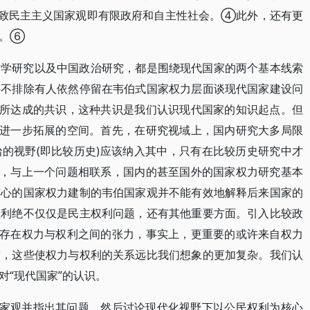
导致民主主义国家观即有限政府和自主性社会。④此外，还有更
究。⑥
哲学研究以及中国政治研究，都是围绕现代国家的两个基本线索
并不排除有人依然停留在韦伯式国家权力层面谈现代国家建设问
”所达成的共识，这种共识是我们认识现代国家的知识起点。但
有进一步拓展的空间。首先，在研究视域上，国内研究大多局限
的视野(即比较历史)应该纳入其中，只有在比较历史研究中才
次，与上一个问题相联系，国内的甚至国外的国家权力研究基本
核心的国家权力建制的韦伯国家观并不能有效地解释后来国家的
权利绝不仅仅是民主权利问题，还有其他重要方面。引入比较政
仅存在权力与权利之间的张力，事实上，更重要的或许来自权力
突，这些使权力与权利的关系远比我们想象的更加复杂。我们认
对“现代国家”的认识。
国家观并指出其问题，然后讨论现代化视野下以公民权利为核心