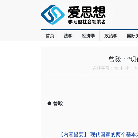
首页
法学
经济学
政治学
国际
曾毅：“现
选择字号：
大
中
小
本文
●
曾毅
【内容提要】 现代国家的两个基