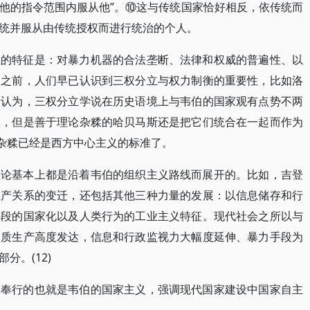
他的指令范围内服从他”。⑩这与传统国家恰好相反，依传统而
统并服从由传统授权而进行统治的个人。
上的特征是：对暴力机器的合法垄断、法律和权威的普遍性、以
伯之前，人们早已认识到三权分立与权力制衡的重要性，比如洛
者认为，三权分立学说在历史语境上与韦伯的国家观有点势不两
权，但是善于理论杂糅的哈贝马斯还是把它们统合在一起而作为
的杂糅已经是西方中心主义的标准了。
理论基本上都是沿着韦伯的组织主义路线而展开的。比如，吉登
生产关系的变迁，还包括其他三种力量的发展：以信息储存和行
手段的国家化以及人类行为的工业主义特征。现代社会之所以与
物质生产高度发达，信息和行政监视力大幅度延伸、暴力手段为
分。(12)
派奉行的也就是韦伯的国家主义，强调现代国家建设中国家自主