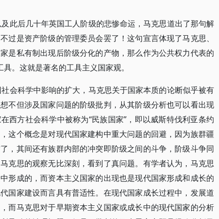
败以及此后几十年英国工人阶级的悲惨命运，马克思道出了那句解
只不过是资产阶级的管理委员会罢了！这句宣言体现了马克思、
国家是私有制出现后阶级分化的产物，那么作为公共权力代表的
的工具。这就是著名的工具主义国家观。
中国社会科学中影响的扩大，马克思关于国家本质的论断似乎被有
思想不但涉及国家问题的阶级批判，从其阶级分析也可以看出现
在西方社会科学中被称为“民族国家”，即以威斯特伐利亚条约
为，这个概念是对现代国家建构中重大问题的回避，因为族群疆
吉了，其间还有族群内部的冲突即阶级之间的斗争，阶级斗争同
为马克思的观察无比深刻，看到了真问题。有学者认为，马克思
家中形成的，而资本主义国家的出现也是现代国家形成和成长的
现代国家建设而言具有普适性。在现代国家成长过程中，发展道
题，而马克思对于早期资本主义国家或成长中的现代国家的分析