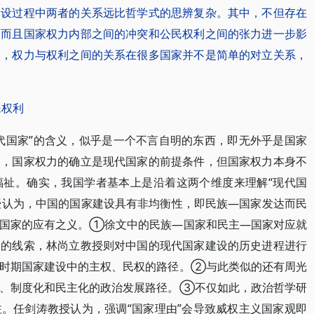
建设过程中两者的关系远比哲学式的思辨复杂。其中，不但存在
，而且国家权力内部之间的冲突和公民权利之间的张力进一步影
是，权力与权利之间的关系在很多国家并不是简单的对立关系，
民权利
代国家”的含义，似乎是一个不言自明的东西，即无外乎是国家
之，国家权力的确立是现代国家的前提条件，但国家权力本身不
福祉。确实，我国学者基本上是沿着这两个维度来理解“现代国
教授认为，中国的国家建设具有非均衡性，即民族—国家发达而民
代国家的应有之义。①徐文中的民族—国家和民主—国家对应就
利的线索，林尚立教授则对中国的现代国家建设的历史进程进行
放时期国家建设中的主权、民权的路径。②与此类似的还有周光
化、制度化和民主化的政治发展路径。③不仅如此，政治哲学研
。任剑涛教授认为，强调“国家理由”会导致威权主义国家观即