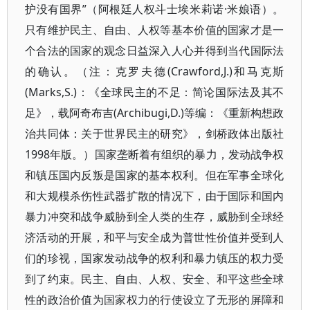
护没有国界”（阿根廷人权斗士埃米莉诺·米娘语）。
只有维护民主、自由、人权等基本价值的国家才是一
个合法的国家的观念日益深入人心并得到当代国际法
的确认。（注：克罗夫德(Crawford,J.)和马克斯
(Marks,S.)：《全球民主的不足：简论国际法及其不
足》，载阿奇布吉(Archibugi,D.)等编：《重新构想政
治共同体：关于世界民主的研究》，剑桥政体出版社
1998年版。）国家垄断着有组织的暴力，发动战争权
和镇压国内反叛是国家的基本权利。但在军事全球化
和大规模杀伤性武器扩散的情况下，由于国际和国内
暴力冲突和战争威胁到全人类的生存，威胁到全球经
济活动的开展，和平与安全成为普世性价值并受到人
们的珍视，国家发动战争的权利和暴力镇压的权力受
到了约束。民主、自由、人权、安全、和平这些全球
性的政治价值为国家权力的行使设立了无形的屏障和