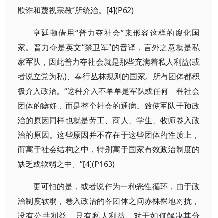
欺诈和蔑视宗教”所统治。[4](P62)
亨廷顿借用“普力夺社会”来形容这样的腐化国
家。普力夺是英文“禁卫军”的音译，言外之意就是私
家军队，因此普力夺社会就是那些充满着私人利益(或
者说立党为私)、奉行丛林规则的国家。所有团体都积
极介入政治。“这种介入不单单是军队或任何一种社会
团体的癖好，而是整个社会的通病。致使军队干预政
治的原因同样也就是劳工、商人、学生、牧师卷入政
治的原因。这些原因并不存在于这些团体的性质上，
而寓于社会结构之中，特别寓于国家有效政治制度的
缺乏或软弱之中。”[4](P163)
更可怕的是，或者说作为一种恶性循环，由于政
治制度软弱，卷入政治的各团体之间赤裸裸地对抗，
没有公共利益，只有私人利益，对于如何解决其分