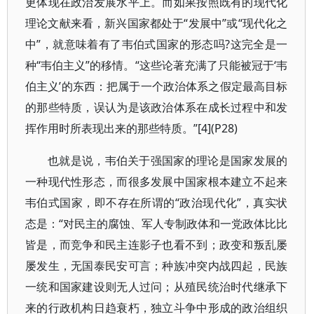
更体现在政治发展水平上。而如果按照既有的现代化
理论文献来看，新兴国家都处于“发展中”或“现代化之
中”，就意味着有了韦伯式国家的形态吗?这完全是一
种“韦伯主义”的移情。“这些论著充满了只能被冠于‘韦
伯主义’的东西：把属于一个政治体系之假定最高目标
的那些特质，误认为是该政治体系在成长过程中和发
挥作用时所表现出来的那些特质。”[4](P28)
也就是说，韦伯关于强国家的理论是国家发展的
一种现代性形态，而很多发展中国家根本建立不起来
韦伯式国家，即不存在所谓的“政治现代化”，真实状
态是：“对民主的腐蚀、军人专制政体和一党政体比比
皆是，而竞争和民主连影子也看不到；政变和叛乱屡
屡发生，无国泰民安可言；种族冲突内战四起，民族
一统和国家建设则无人过问；从殖民统治时代继承下
来的行政机构日趋衰朽，独立斗争中形成的政治组织