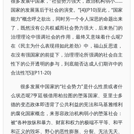
很多发展中国家，“社会势力强大，政治机构弱小……
国家的发展落后于社会的演变。”[4](P10)至此，“国家
能力”概念呼之欲出，同时另一个令人深思的命题出来
了，既然没有公共权威而社会势力强大，后来热门的
治理理论中强调社会的作用，最终又意味着什么呢?
在《民主为什么表现得如此差劲》中，福山反思道，
在没有强国家的前提下，治理理论所强调的社会自主
性下的公开透明的参与，到底能否达成人们期许中的
合法性?[5](P11-20)
很多发展中国家的“社会势力”是什么性质或者什
么状态呢?亨廷顿借用柏拉图的堕落国家、亚里士多
德的变态政体即违背了公共利益的宪法和马基雅维利
的腐化国家概念，来形容政治机构弱小的堕落社会：
被“各种放纵和暴力、财富和权力的极端不平等、和平
和正义的毁坏、野心的恶性膨胀、分裂、无法无天、