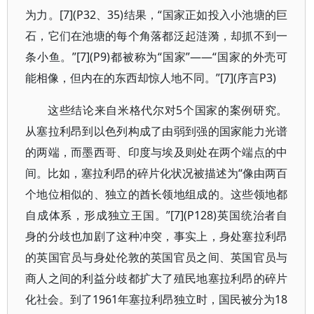
为力。[7](P32、35)结果，“国家正如投入小池塘的巨
石，它们在池塘的每个角落都泛起涟漪，却抓不到一
条小鱼。”[7](P9)都被称为“国家”——“国家的外壳可
能相像，但内在的东西却惊人地不同。”[7](序言P3)
这些结论来自米格代尔对5个国家的案例研究。
从塞拉利昂到以色列构成了由弱到强的国家能力光谱
的两端，而墨西哥、印度与埃及则处在两个端点的中
间。比如，塞拉利昂的碎片化状况被描述为“像由两百
个地位相似的、独立的酋长领地组成的。这些领地都
自成体系，形成独立王国。”[7](P128)英国统治者自
身的分歧也加剧了这种冲突，事实上，身处塞拉利昂
的英国官员与身处伦敦的英国官员之间、英国官员与
商人之间的利益分歧都扩大了殖民地塞拉利昂的碎片
化社会。到了1961年塞拉利昂独立时，国民被分为18