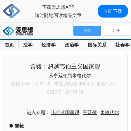
下载爱思想APP
立即下载
随时随地阅读精品文章
登录
注册
首页
法学
经济学
政治学
国际关系
社会学
曾毅：超越韦伯主义国家观
——从亨廷顿到米格代尔
选择字号：
大
中
小
本文共阅读 4009 次 更新时间：
2017-01-27 16:16
进入专题：
韦伯式国家观
亨廷顿
米格代尔
●
曾毅