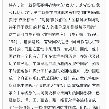
特点，第一就是需要明确地树立“敌人”，以“确定自我
和找到动力”；第二就是在与其他国家打交道时明确地
实行“双重标准”，“对待‘像我们’的人的指导原则与对
待不同于我们的‘野蛮人’的指导原则是截然不同的”，
这句话引自亨廷顿《文明的冲突》（亨廷顿，1999：
134）。也就是说，有些国家是把中国当作“敌人”来
应对的，而且在互动中采用另一套规则。因此，像中
国这样一个具有几千年多族群帝国历史、在近代又经
历了殖民地、半殖民地屈辱历程的发展中国家，如果
不能把各族知识分子和各族民众团结起来，把中国建
成一个真正的现代“民族国家”，我们在21世纪将如何
应对把中国视为“潜在敌人”并采用双重标准的西方国
家？中华各族的共同历史和今天面对的国际形势，已
经使汉、满、回、蒙古、藏、维吾尔等各族结合成一
个“一荣俱荣，一损俱损”的利益共同体。所以，我们