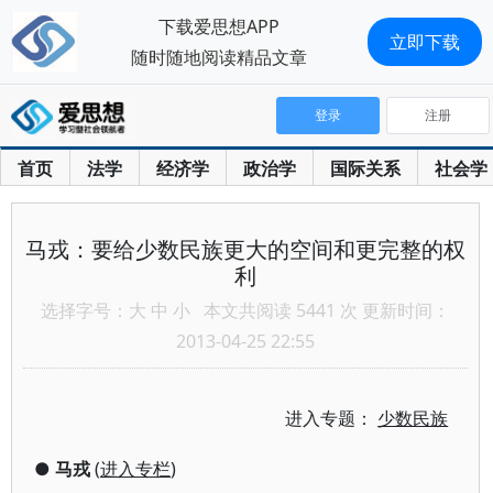
下载爱思想APP
立即下载
随时随地阅读精品文章
登录
注册
首页
法学
经济学
政治学
国际关系
社会学
马戎：要给少数民族更大的空间和更完整的权
利
选择字号：
大
中
小
本文共阅读 5441 次 更新时间：
2013-04-25 22:55
进入专题：
少数民族
●
马戎
(
进入专栏
)