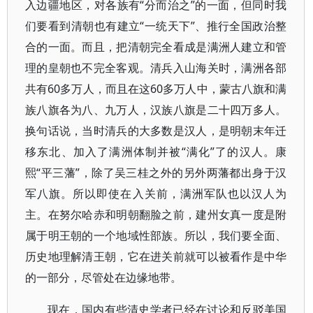
入边疆地区，对各族有“分而治之”的一面，但同时我
们要看到清朝也有建立“一统天下”、推行全国政治整
合的一面。而且，把清朝完全看成是满洲人建立和管
理的皇朝也不完全客观。清兵入山海关时，满洲各部
共有60多万人，而且在这60多万人中，蒙古八旗和满
族八旗各为八、九万人，汉族八旗是二十四万多人。
换句话说，当时清兵的大多数是汉人，是明朝末年迁
移东北、加入了满洲体制并被“满化”了的汉人。康
熙“平三藩”，除了吴三桂之外的另外两藩都出身于汉
军八旗。所以即使在入关前，满洲军队也以汉人为
主。在努尔哈赤和明朝翻脸之前，建州女真一度是附
属于明王朝的一个地域性部族。所以，我们要全面、
历史地理解清王朝，它在进关前就可以被看作是中华
的一部分，尽管处在边缘地带。
现在，国内有些清史学者已经在讨论和反驳美国