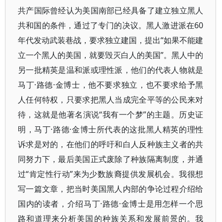
共产国际曾经认为美国南部已经具备了建立独立黑人
共和国的条件，通过了专门的决议。黑人激进派在60
年代发动武装巷战，要求独立建国，提出“如果不能建
立一个黑人的美国，就要毁灭白人的美国”。黑人中的
另一批精英是温和派或理性派，他们的代表人物就是
马丁·路德·金博士，他不要求独立，也不要求给予黑
人任何特权，只要求把黑人当成完全平等的公民来对
待，这就是他著名演说“我有一个梦”的主题。历史证
明，马丁·路德·金博士所代表的这批黑人精英的理性
诉求是对的，在他们的呼吁和白人反种族主义者的共
同努力下，最后美国正式废除了种族隔离制度，并通
过“肯定性行动”来为少数族裔提供发展机会。我很想
写一篇文章，把当时美国黑人内部的争论过程介绍给
国内的读者，介绍马丁·路德·金博士是用怎样一个思
路和道理来分析美国的种族关系和发展前景的。我