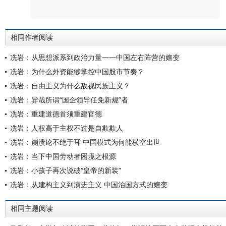
评论
相同作者阅读
冼岩：从思想派系到政治力量——中国左右阵营的嬗变
冼岩：为什么外资能够掌控中国股市节奏？
冼岩：自由主义为什么敌视民族主义？
冼岩：异哉所谓“国企领导任免新规”者
冼岩：重建道德首须重建官德
冼岩：人权高于主权不过是自欺欺人
冼岩：崩溃论不绝于耳 中国模式为何能横空出世
冼岩：当下中国劳动者困境之根源
冼岩：小孩子再次说破“皇帝的新装”
冼岩：从建构主义到演进主义 中国治国方式的嬗变
相同主题阅读