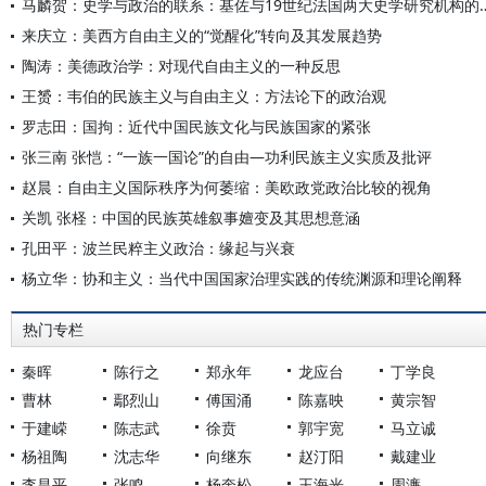
马麟贺：史学与政治的联系：基佐与19
来庆立：美西方自由主义的“觉醒化”转向及其发展趋势
陶涛：美德政治学：对现代自由主义的一种反思
王赟：韦伯的民族主义与自由主义：方法论下的政治观
罗志田：国拘：近代中国民族文化与民族国家的紧张
张三南 张恺：“一族一国论”的自由—功利民族主义实质及批评
赵晨：自由主义国际秩序为何萎缩：美欧政党政治比较的视角
关凯 张柽：中国的民族英雄叙事嬗变及其思想意涵
孔田平：波兰民粹主义政治：缘起与兴衰
杨立华：协和主义：当代中国国家治理实践的传统渊源和理论阐释
热门专栏
秦晖
陈行之
郑永年
龙应台
丁学良
曹林
鄢烈山
傅国涌
陈嘉映
黄宗智
于建嵘
陈志武
徐贲
郭宇宽
马立诚
杨祖陶
沈志华
向继东
赵汀阳
戴建业
李昌平
张鸣
杨奎松
王海光
周濂