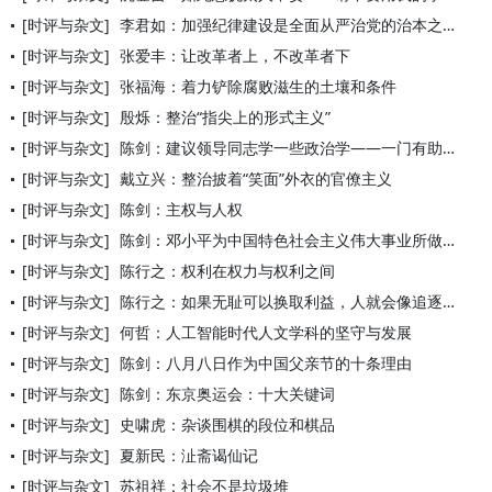
[时评与杂文]
李君如：加强纪律建设是全面从严治党的治本之策
[时评与杂文]
张爱丰：让改革者上，不改革者下
[时评与杂文]
张福海：着力铲除腐败滋生的土壤和条件
[时评与杂文]
殷烁：整治“指尖上的形式主义”
[时评与杂文]
陈剑：建议领导同志学一些政治学——一门有助于推进中国政治文明
[时评与杂文]
戴立兴：整治披着“笑面”外衣的官僚主义
[时评与杂文]
陈剑：主权与人权
[时评与杂文]
陈剑：邓小平为中国特色社会主义伟大事业所做的十个方面贡献 —
[时评与杂文]
陈行之：权利在权力与权利之间
[时评与杂文]
陈行之：如果无耻可以换取利益，人就会像追逐金钱一样为其疯狂
[时评与杂文]
何哲：人工智能时代人文学科的坚守与发展
[时评与杂文]
陈剑：八月八日作为中国父亲节的十条理由
[时评与杂文]
陈剑：东京奥运会：十大关键词
[时评与杂文]
史啸虎：杂谈围棋的段位和棋品
[时评与杂文]
夏新民：沚斋谒仙记
[时评与杂文]
苏祖祥：社会不是垃圾堆