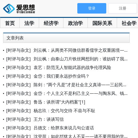
登录
注册
首页
法学
经济学
政治学
国际关系
社会学
文章列表
[时评与杂文]
刘云枫：从两类不同微信群看儒学之双重困境——熟人群一潭死水，
[时评与杂文]
刘云枫：由泰山刀片铁丝网想到的：谁妨碍了我们致富？
[时评与杂文]
袁艺：防范无人智能武器的战争伦理风险
[时评与杂文]
金岱：我们要永远抄作业吗？
[时评与杂文]
陈剑：“两个凡是”才是社会主义真谛——三起民间出圈事点评
[时评与杂文]
金岱：个人主义不是利己主义——与陶东风、钱理群二先生商榷
[时评与杂文]
鲁迅：谈所谓“大内档案”[1]
[时评与杂文]
杨志玖：交代与交待 不齿与不耻
[时评与杂文]
王力：谈谈写信
[时评与杂文]
吕德文：给胖东来说几句公道话
[时评与杂文]
沈登苗：如此怼犹太人不妥——请不要用我的学术成果为一个似是而