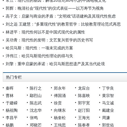
常江：现代性的基因：解读20世纪80年代的中国电视文化
郭辉：晚清社会“现代性”的仪式表征——以万寿节为视角
高子文：启蒙与商业的矛盾：“文明戏”话语建构及其现代性焦虑
刘之远 王建慧：“多重现代性”的教育哲学：比较教育理论范式再思
林进平：现代性何以不是中国式现代化的属性
吴功青：现代性的发明：文艺复兴哲学的历史书写
哈贝马斯：现代性：一项未完成的方案
泮伟江：哈贝马斯现代性理论的得与失
刘擎：重申启蒙的承诺：哈贝马斯思想遗产及其当代处境
热门专栏
秦晖
陈行之
郑永年
龙应台
丁学良
曹林
鄢烈山
傅国涌
陈嘉映
黄宗智
于建嵘
陈志武
徐贲
郭宇宽
马立诚
杨祖陶
沈志华
向继东
赵汀阳
戴建业
李昌平
张鸣
杨奎松
王海光
周濂
杨鹏
邓晓芒
王缉思
陈奉孝
郭世佑