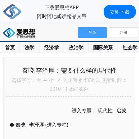
下载爱思想APP
立即下载
随时随地阅读精品文章
登录
注册
首页
法学
经济学
政治学
国际关系
社会学
秦晓 李泽厚：需要什么样的现代性
选择字号：
大
中
小
本文共阅读 4836 次 更新时间：
2010-11-25 18:37
进入专题：
现代性
启蒙
●
秦晓
李泽厚
(
进入专栏
)