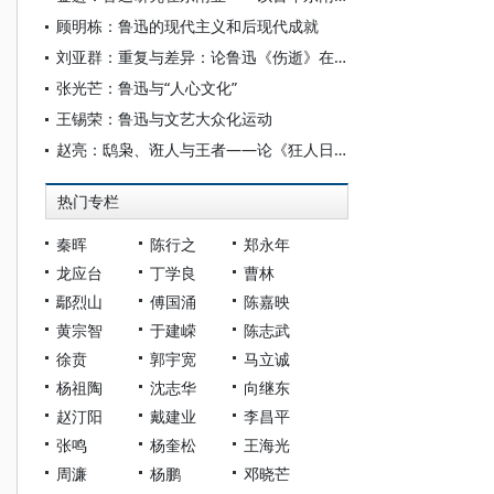
顾明栋：鲁迅的现代主义和后现代成就
刘亚群：重复与差异：论鲁迅《伤逝》在“南方”的“重写”
张光芒：鲁迅与“人心文化”
王锡荣：鲁迅与文艺大众化运动
赵亮：鸱枭、诳人与王者——论《狂人日记》之“狂”人的多元重构
热门专栏
秦晖
陈行之
郑永年
龙应台
丁学良
曹林
鄢烈山
傅国涌
陈嘉映
黄宗智
于建嵘
陈志武
徐贲
郭宇宽
马立诚
杨祖陶
沈志华
向继东
赵汀阳
戴建业
李昌平
张鸣
杨奎松
王海光
周濂
杨鹏
邓晓芒