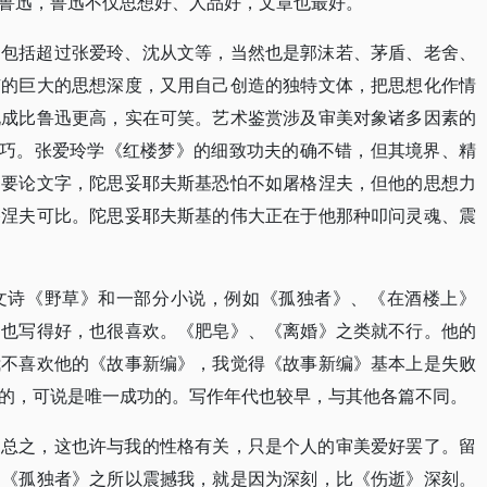
鲁迅，鲁迅不仅思想好、人品好，文章也最好。
，包括超过张爱玲、沈从文等，当然也是郭沫若、茅盾、老舍、
有的巨大的思想深度，又用自己创造的独特文体，把思想化作情
说成比鲁迅更高，实在可笑。艺术鉴赏涉及审美对象诸多因素的
技巧。张爱玲学《红楼梦》的细致功夫的确不错，但其境界、精
。要论文字，陀思妥耶夫斯基恐怕不如屠格涅夫，但他的思想力
格涅夫可比。陀思妥耶夫斯基的伟大正在于他那种叩问灵魂、震
文诗《野草》和一部分小说，例如《孤独者》、《在酒楼上》
》也写得好，也很喜欢。《肥皂》、《离婚》之类就不行。他的
我不喜欢他的《故事新编》，我觉得《故事新编》基本上是失败
的，可说是唯一成功的。写作年代也较早，与其他各篇不同。
，总之，这也许与我的性格有关，只是个人的审美爱好罢了。留
的《孤独者》之所以震撼我，就是因为深刻，比《伤逝》深刻。