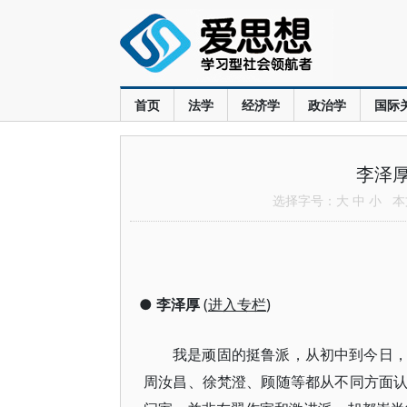
首页
法学
经济学
政治学
国际
李泽
选择字号：
大
中
小
本文
●
李泽厚
(
进入专栏
)
我是顽固的挺鲁派，从初中到今日
周汝昌、徐梵澄、顾随等都从不同方面