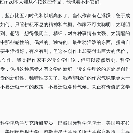
过mzd本人却从不读这些作品，他也看不起它们。
就，起点比五四时代和以后高多了。当代作家有点浮躁，急于成
雨如何、只管耕耘不息的精神和气概。作家不可太聪明，太聪明
想到、想透，想得很周全、精细，对各种事情有太强、太清醒的
感中那些感性的、偶然的、独特的、最生动活泼的东西。扭曲自
又要生活得好，有名有利，但这在创作上却要付出巨大的代价，
感去创作。我觉得作家不必读文学理论，但可以读点历史、哲学
感受，保持这种感受才有文学的新鲜。读文学理论的坏处是创作
感受的新鲜性、独特性丧失了。我希望我们的作家气魄能更大一
，不要迁就一时的政策，不要迁就各种气候。真正有价值的文学
会科学院哲学研究所研究员、巴黎国际哲学院院士、美国科罗拉
学、美国密歇根大学、威斯康星大学等多所大学客座教授，主要