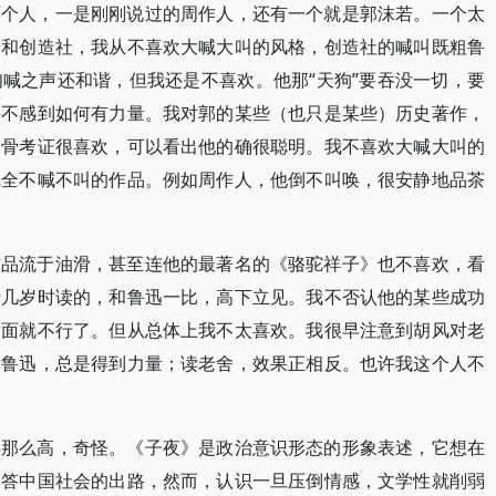
两个人，一是刚刚说过的周作人，还有一个就是郭沫若。一个太
若和创造社，我从不喜欢大喊大叫的风格，创造社的喊叫既粗鲁
喊之声还和谐，但我还是不喜欢。他那“天狗”要吞没一切，要
并不感到如何有力量。我对郭的某些（也只是某些）历史著作，
甲骨考证很喜欢，可以看出他的确很聪明。我不喜欢大喊大叫的
完全不喊不叫的作品。例如周作人，他倒不叫唤，很安静地品茶
作品流于油滑，甚至连他的最著名的《骆驼祥子》也不喜欢，看
十几岁时读的，和鲁迅一比，高下立见。我不否认他的某些成功
后面就不行了。但从总体上我不太喜欢。我很早注意到胡风对老
读鲁迅，总是得到力量；读老舍，效果正相反。也许我这个人不
得那么高，奇怪。《子夜》是政治意识形态的形象表述，它想在
回答中国社会的出路，然而，认识一旦压倒情感，文学性就削弱