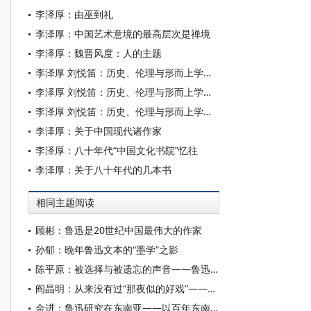
李泽厚：由巫到礼
李泽厚：中国艺术意境的最高层次是禅境
李泽厚：魏晋风度：人的主题
李泽厚 刘悦笛：历史、伦理与形而上学（下）
李泽厚 刘悦笛：历史、伦理与形而上学（中）
李泽厚 刘悦笛：历史、伦理与形而上学（上）
李泽厚：关于中国现代诸作家
李泽厚：八十年代“中国文化书院”忆往
李泽厚：关于八十年代的几本书
相同主题阅读
顾彬：鲁迅是20世纪中国最伟大的作家
孙郁：晚年鲁迅文本的“墨学”之影
陈平原：被选择与被遗忘的声音——鲁迅“出口”能否以及如何“成章”
阎晶明：从来没有过“那夜似的好戏”——鲁迅小说《社戏》解读
金进：鲁迅研究在东南亚——以百年东南亚文学创作与文艺批评为线索