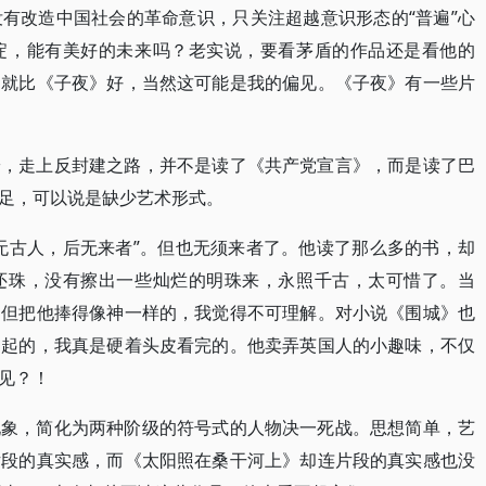
有改造中国社会的革命意识，只关注超越意识形态的“普遍”心
淀，能有美好的未来吗？老实说，要看茅盾的作品还是看他的
》就比《子夜》好，当然这可能是我的偏见。《子夜》有一些片
安，走上反封建之路，并不是读了《共产党宣言》，而是读了巴
足，可以说是缺少艺术形式。
无古人，后无来者”。但也无须来者了。他读了那么多的书，却
还珠，没有擦出一些灿烂的明珠来，永照千古，太可惜了。当
，但把他捧得像神一样的，我觉得不可理解。对小说《围城》也
不起的，我真是硬着头皮看完的。他卖弄英国人的小趣味，不仅
见？！
现象，简化为两种阶级的符号式的人物决一死战。思想简单，艺
片段的真实感，而《太阳照在桑干河上》却连片段的真实感也没