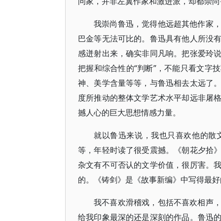
问家，并非左翼作家和激进派，却都崇尚
我崇尚鲁迅，觉得他远超其他作家
巴金等无法可比的。鲁迅具有他人所没
感迸射出来，确实非同凡响。把张爱玲
把握和综合性的“判断”，不能只看文字
神、美学含量等等，与鲁迅相去太远了
度所推动的整体文学艺术水平却远非屠
撼人心的巨大思想情感力量。
就以鲁迅来说，我也只喜欢他的散
等，年轻时读了很受震撼。《朝花夕拾
杂文有不可否认的文学价值，很厉害。
的。《铸剑》是《故事新编》中写得最好
我不喜欢滑稽戏，包括不喜欢相声
给我印象最深的还是深刻的作品。鲁迅