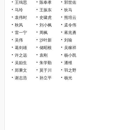
王缉思
陈奉孝
郭世佑
马玲
王振东
狄马
袁伟时
史啸虎
熊培云
秋风
刘小枫
孟令伟
雷一宁
周枫
蒋兆勇
吴伟
沙叶新
刘瑜
葛剑雄
储昭根
吴稼祥
许之远
袁刚
杨小凯
吴励生
朱学勤
潘维
郑秉文
莫于川
羽之野
谢志浩
孙立平
杨光