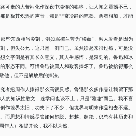
无路可走的大苦闷化作深夜中凄惨的狼嗥，让人闻之震撼不已，
，那是极其炽热的声音，却是非常冷静的笔墨。两者相加，才能
那些东西相当尖刻，例如骂梅兰芳为“梅毒”，男人爱看是因为
尖刻，但失公允，这只是一例而已。虽然读起来很过瘾，可是没
思想文字倒是有其长久意义，其人生感悟，是深刻的。鲁迅和冰
切的形态不同。可惜鲁迅被庸人和政客捧坏了。鲁迅被抬得那么
敬他，但不是解放后的捧法。
研究者把周作人捧得那么高很反感。鲁迅那么多作品让我留下那
人的知识性散文，连学问也谈不上，只是“雅趣”而已。我不喜
体创作境界太旧，功夫下了不少，但境界与明末作品相去不远。
的。而思想和情感尽管如何超脱、超越、超绝，仍总有其历史和
周作人）相提并论，我不以为然。