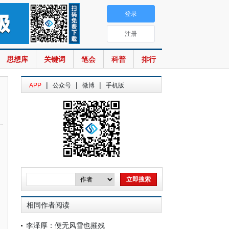
登录
注册
思想库
关键词
笔会
科普
排行
|
|
|
APP
公众号
微博
手机版
相同作者阅读
李泽厚：便无风雪也摧残