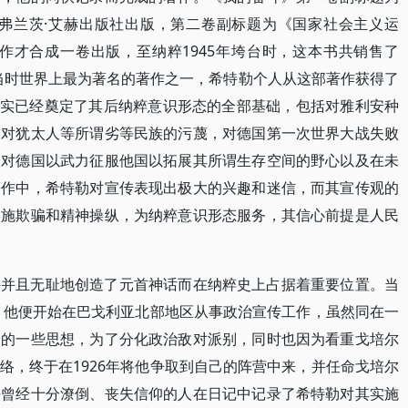
黑弗兰茨·艾赫出版社出版，第二卷副标题为《国家社会主义运
著作才合成一卷出版，至纳粹1945年垮台时，这本书共销售了
为当时世界上最为著名的著作之一，希特勒个人从这部著作获得了
作其实已经奠定了其后纳粹意识形态的全部基础，包括对雅利安种
，对犹太人等所谓劣等民族的污蔑，对德国第一次世界大战失败
，对德国以武力征服他国以拓展其所谓生存空间的野心以及在未
著作中，希特勒对宣传表现出极大的兴趣和迷信，而其宣传观的
实施欺骗和精神操纵，为纳粹意识形态服务，其信心前提是人民
持并且无耻地创造了元首神话而在纳粹史上占据着重要位置。当
候，他便开始在巴戈利亚北部地区从事政治宣传工作，虽然同在一
勒的一些思想，为了分化政治敌对派别，同时也因为看重戈培尔
络，终于在1926年将他争取到自己的阵营中来，并任命戈培尔
去曾经十分潦倒、丧失信仰的人在日记中记录了希特勒对其实施