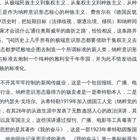
人。从极端民族主义到集权主义，从集权主义到种族主义，从种
正是作为纳粹意识形态核心的种族主义。费舍尔在《德国反犹
粹历史时，把短期目标（法律歧视，驱逐出境、移民）和纳粹同
家才会说什么‘通往奥斯威辛的曲折之路’，恰恰相反，这条路并
。”[4]历史上几乎所有的极端意识形态都要借助于集权主义去
形态都梦呓般地企图去制造一个所谓标准的新人类，纳粹意识形
劣标准去炮制一个纯种的雅利安千年帝国，并为此不惜发动战
族的标准化。
离不开其牢牢控制的新闻传媒业，这是一个包括报纸、广播、电
大行业。纳粹意识形态最得力的贩卖者是一是希特勒本人，二是
约瑟夫·戈培尔。从希特勒1919年加入德国工人党（纳粹党的
堡，在其26年的从政生涯中发表了无数蛊惑人心的政治演讲，其
义以及军国主义，这些演讲通过报刊、广播、电影等工具毒害了
思想的是其著作《我的奋斗》，这是一部1923年希特勒因叛国
述，他的同伙记录而完成的著作。《我的奋斗》第一卷副标题为