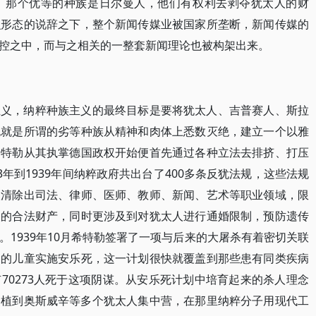
，那个优等的种族是日尔曼人，他们有权利去剥夺犹太人的财
识形态的说辞之下，整个新闻传媒业被国家所垄断，新闻传媒的
控之中，而与之相关的一整套新闻理论也被构架出来。
主义，纳粹种族主义的最终目标是要将犹太人、吉普赛人、斯拉
也就是所谓的劣等种族从精神和肉体上悉数灭绝，建立一个以雅
希特勒从其执掌德国政权开始便首先通过各种立法去排挤、打压
3年到1939年间纳粹政府共出台了400多条反犹法规，这些法规
人清除出司法、律师、医师、教师、新闻、艺术等职业领域，限
人的合法财产，同时更涉及到对犹太人进行通婚限制，预防遗传
1939年10月希特勒签署了一项与后来的大屠杀有着密切关联
病的儿童实施安乐死，这一计划很快就覆盖到那些患有同类疾病
70273人死于这项阴谋。从安乐死计划中培育起来的杀人理念
移植到奥斯威辛等多个犹太人集中营，在那里纳粹分子用现代工