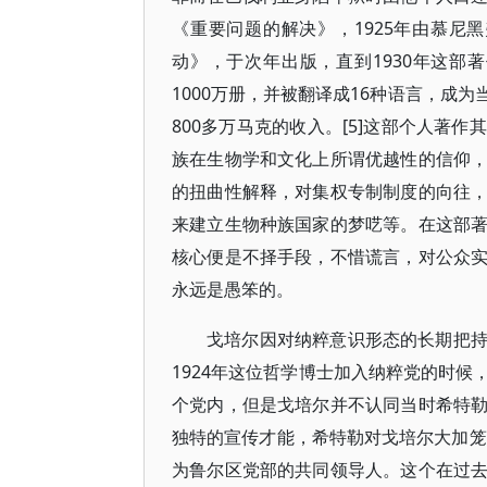
《重要问题的解决》，1925年由慕尼
动》，于次年出版，直到1930年这部
1000万册，并被翻译成16种语言，成
800多万马克的收入。[5]这部个人著
族在生物学和文化上所谓优越性的信仰
的扭曲性解释，对集权专制制度的向往
来建立生物种族国家的梦呓等。在这部
核心便是不择手段，不惜谎言，对公众
永远是愚笨的。
戈培尔因对纳粹意识形态的长期把
1924年这位哲学博士加入纳粹党的时
个党内，但是戈培尔并不认同当时希特
独特的宣传才能，希特勒对戈培尔大加笼
为鲁尔区党部的共同领导人。这个在过