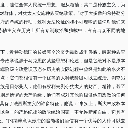
制度，迫使全体人民统一思想、服从领袖；其二是种族主义，为
对群体，对犹太人实施种族灭绝政策。“对于大多数的希特勒分
政府的单纯的行动，这种无法论证的和不可理喻的信仰对他们来
特勒主义在历史上所有专制政治和独裁中，占有与众不同的地
导下，希特勒德国的传媒完全沦丧为鼓吹战争侵略，叫嚣种族灭
级专政学说源于马克思的某些思想和论述，但是它绝对不是原本
极端阶级专政意识形态在历史的实际进程中曾经是如此的水火不
同点：它们都相信有一个优等的人种或阶级可以去统治、剥夺另
种族是日尔曼人，他们有权利去剥夺犹太人的财产、精神，甚至
群则是所谓的无产阶级，他们有权对其他阶级做他们想做的任何
具备了法西斯主义的许多特征，他说：“事实上，斯大林政权本
权以单一的严格纪律的政党统治国家，不允许新闻自由，它具有
。”[3]纳粹意识形态的追随者们坚信有一个优等的人种可以去