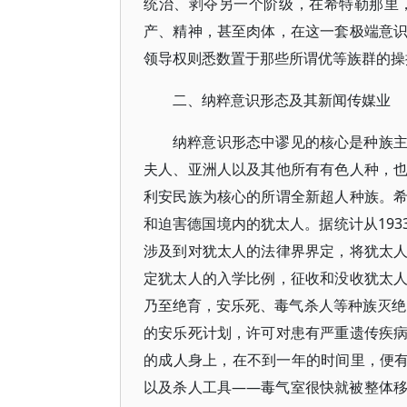
统治、剥夺另一个阶级，在希特勒那里
产、精神，甚至肉体，在这一套极端意
领导权则悉数置于那些所谓优等族群的操
二、纳粹意识形态及其新闻传媒业
纳粹意识形态中谬见的核心是种族
夫人、亚洲人以及其他所有有色人种，
利安民族为核心的所谓全新超人种族。
和迫害德国境内的犹太人。据统计从193
涉及到对犹太人的法律界界定，将犹太
定犹太人的入学比例，征收和没收犹太
乃至绝育，安乐死、毒气杀人等种族灭绝。
的安乐死计划，许可对患有严重遗传疾
的成人身上，在不到一年的时间里，便有
以及杀人工具——毒气室很快就被整体