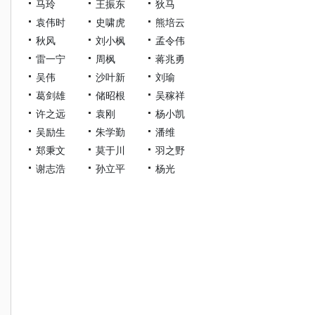
马玲
王振东
狄马
袁伟时
史啸虎
熊培云
秋风
刘小枫
孟令伟
雷一宁
周枫
蒋兆勇
吴伟
沙叶新
刘瑜
葛剑雄
储昭根
吴稼祥
许之远
袁刚
杨小凯
吴励生
朱学勤
潘维
郑秉文
莫于川
羽之野
谢志浩
孙立平
杨光