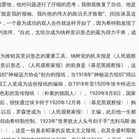
我爱他，他对问题进行了仔细的思考，我彻底恢复了自信。他是
能是我的领袖。我向他的伟大的政治天才致敬”。[6]在谈及这
中，一个最为成功的双人合作就这样开始了，因为希特勒发现了
首的崇拜。”自此，戈培尔成为纳粹意识形态的最为得力干将，成
作为推销其意识形态的重要工具。纳粹党的机关报是《人民观察
粹意识形态，《人民观察家报》的前身是《慕尼黑观察报》，这
织“神秘远方协会”创办的报纸，当1918年“神秘远方组织”得以
工人党成为这份报纸的编辑，在1918年至1920年埃卡特还出
彩的宣传报纸〈〈朴素的德国人〉〉。1920年8月8日，国家
，很快通过埃卡特于1920年12月将〈〈慕尼黑观察报〉〉购
3年以后，罗森堡成为〈〈人民观察家报〉〉主编，此后他一生都
由希特勒控制。1923年“世界犹太人头号刽子手”尤利乌斯·施
员〉〉，这是一份臭名昭著的反犹太主义报纸，在其全盛时期发