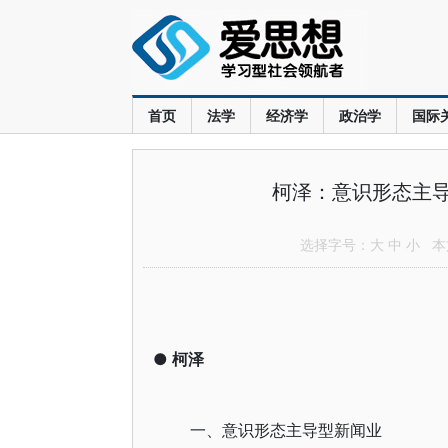
首页
法学
经济学
政治学
国际
柯泽：意识形态主
选择字号：
大
中
小
本文
●
柯泽
一、意识形态主导型新闻业