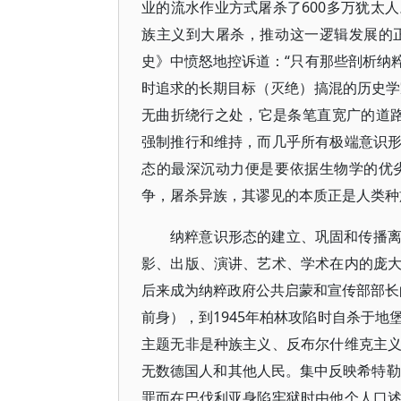
业的流水作业方式屠杀了600多万犹太
族主义到大屠杀，推动这一逻辑发展的
史》中愤怒地控诉道：“只有那些剖析纳
时追求的长期目标（灭绝）搞混的历史学
无曲折绕行之处，它是条笔直宽广的道路
强制推行和维持，而几乎所有极端意识
态的最深沉动力便是要依据生物学的优
争，屠杀异族，其谬见的本质正是人类种
纳粹意识形态的建立、巩固和传播
影、出版、演讲、艺术、学术在内的庞
后来成为纳粹政府公共启蒙和宣传部部长的
前身），到1945年柏林攻陷时自杀于地
主题无非是种族主义、反布尔什维克主
无数德国人和其他人民。集中反映希特勒
罪而在巴伐利亚身陷牢狱时由他个人口