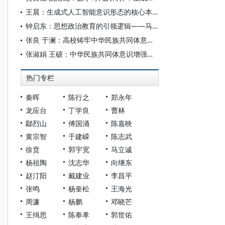
王晨：生成式人工智能意识形态的核心本质、渗透机制与治理要义
钟启东：思想政治教育的引领逻辑——马克思关于思想政治教育过程的规律性认识
张良 于澜：高校铸牢中华民族共同体意识教育质量监测体系构建研究
张淑娟 王硕：中华民族共同体意识增强意识形态韧性探析
热门专栏
秦晖
陈行之
郑永年
龙应台
丁学良
曹林
鄢烈山
傅国涌
陈嘉映
黄宗智
于建嵘
陈志武
徐贲
郭宇宽
马立诚
杨祖陶
沈志华
向继东
赵汀阳
戴建业
李昌平
张鸣
杨奎松
王海光
周濂
杨鹏
邓晓芒
王缉思
陈奉孝
郭世佑