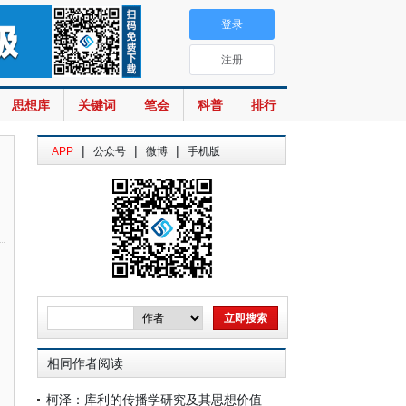
登录
注册
思想库
关键词
笔会
科普
排行
|
|
|
APP
公众号
微博
手机版
相同作者阅读
柯泽：库利的传播学研究及其思想价值