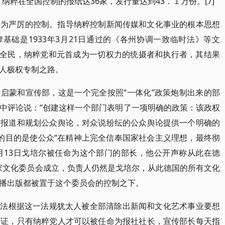
，纳粹在全国控制的报纸达36家，发行量达到43．１万份。[7]
更为严厉的控制。指导纳粹控制新闻传媒和文化事业的根本思想
基础是1933年3月21日通过的《各州协调一致临时法》等文
化全民，纳粹党和元首成为一切权力的统摄者和执行者，其结果
人极权专制之路。
公共启蒙和宣传部，这是一个完全按照“一体化”政策炮制出来的部
中评论说：“创建这样一个部门表明了一项明确的政策：该政权
责报道和规划公众舆论，对众说纷纭的公众舆论提供一个明确的
门的目的是使公众“在精神上完全信奉国家社会主义理想，最终彻
3月13日戈培尔被任命为这个部门的部长，他公开声称从此在德
国家文化委员会成立，负责人仍然是戈培尔，从此德国的所有文化
播出版都被置于这个委员会的控制之下。
报刊法根据这一法规犹太人被全部清除出新闻和文化艺术事业要想
可证，只有纳粹党人才可以被任命为报社社长，宣传部长每天指