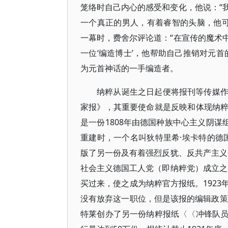
笼络时自己内心的感受和变化，他说：“
一个真正的男人，有着睿智的头脑，他可
一幕时，费舍尔评论道：“在宣传的魔术
一位‘编造博士’，他帮助自己推销对元
为元首神话的一手编造者。
纳粹从诞生之日起便将报刊等传媒
家报》，其重要使命就是反映和体现纳
是一份1808年由德国种族中心主义阴谋组
重建时，一个名叫狄特里希·埃卡特的德国
版了另一份及有着强烈反犹、反共产主义色
社会主义德国工人党（即纳粹党）成立之后
买过来，使之成为纳粹官方报纸。192
没有放弃这一职位，但是该报的编辑政策却
特莱创办了另一份纳粹报纸〈〈冲锋队