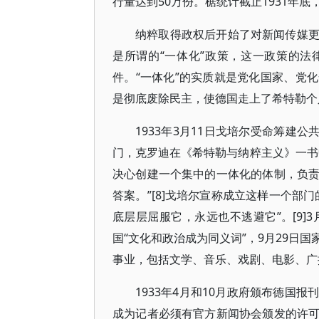
行量达到50万份。椐统计截止1931年底
纳粹取得政权后开始了对新闻传媒
是所谓的“一体化”政策，这一政策的法律
件。“一体化”的实质就是党化国家、党
是彻底废除民主，使德国走上了希特勒个
1933年3月11日戈培尔受命筹建
门，克罗迪在《希特勒与纳粹主义》一书
决心创建一个集中的一体化的体制，负
答案。”[8]戈培尔宣称成立这样一个部
底层层屈服它，永远也不逃避它”。[9]
国“文化和政治成为同义词”，9月29日
事业，包括文学、音乐、戏剧、电影、广
1933年4月和10月政府颁布德国
成为记者必须有官方新闻协会颁发的许