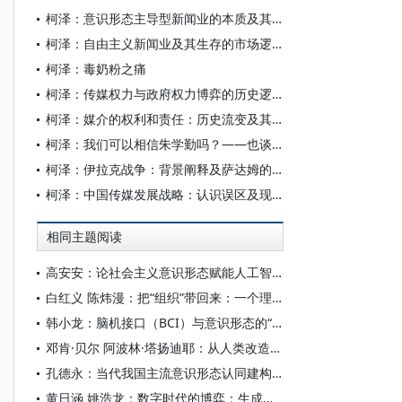
柯泽：意识形态主导型新闻业的本质及其生存的市场逻辑
柯泽：自由主义新闻业及其生存的市场逻辑
柯泽：毒奶粉之痛
柯泽：传媒权力与政府权力博弈的历史逻辑——对20世纪美国重要新闻司法判例的历史解读
柯泽：媒介的权利和责任：历史流变及其现实语义
柯泽：我们可以相信朱学勤吗？——也谈制度与文化
柯泽：伊拉克战争：背景阐释及萨达姆的命运
柯泽：中国传媒发展战略：认识误区及现实困窘
相同主题阅读
高安安：论社会主义意识形态赋能人工智能大模型“价值对齐”
白红义 陈炜漫：把“组织”带回来：一个理解新闻业及其变迁的视角
韩小龙：脑机接口（BCI）与意识形态的“神经殖民”风险
邓肯·贝尔 阿波林·塔扬迪耶：从人类改造到宇宙殖民——超人类主义与科学的乌托邦
孔德永：当代我国主流意识形态认同建构的有效途径
黄日涵 姚浩龙：数字时代的博弈：生成式人工智能对国家意识形态安全的影响