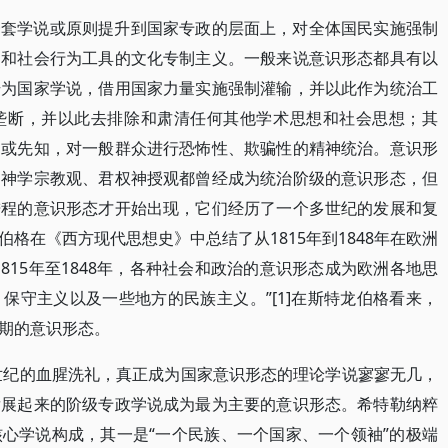
一套学说或原则提升到国家专政的层面上，对全体国民实施强制
们和社会行为工具的文化专制主义。一般来说意识形态都具有以
升为国家学说，借用国家力量实施强制灌输，并以此作为统治工
垄断，并以此去排除和肃清任何其他学术思想和社会思想；其
明或先知，对一般群众进行恐怖性、欺骗性的精神统治。意识形
的神学宗教观、君权神授观都曾经成为统治阶级的意识形态，但
进程的意识形态才开始出现，它们经历了一个多世纪的发展和复
格在《西方现代思想史》中总结了从1815年到1848年在欧洲
815年至1848年，各种社会和政治的意识形态成为欧洲各地思
保守主义以及一些地方的民族主义。”[1]在斯特龙伯格看来，
期的意识形态。
多世纪的血腥洗礼，真正成为国家意识形态的理论学说寥寥无几，
发展起来的阶级专政学说成为最为主要的意识形态。希特勒纳粹
心学说构成，其一是“一个民族、一个国家、一个领袖”的极端