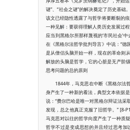
厚厚五卷本《克罗茨纳赫笔记》，开始运
谜”、“社会之谜”的解决奠定了历史基
该文已经隐性透露了与哲学将要断裂的痕
一种见解：要获得理解人类历史发展过程
应当到黑格尔所那样蔑视的‘市民社会’中去
在《黑格尔法哲学批判导言》中说：“德
是从僧侣头脑开始一样，现在的革命则从哲学
解放的头脑是哲学，它的心脏是无产阶级。
思考问题的总的原则
1844年，马克思在中断《黑格尔
身产生了一种新的看法，典型文本依据是
说：“费尔巴哈是唯一对黑格尔辩证法采
发现，总之他真正克服了旧哲学。” [8-P
马克思对以往的哲学向度产生了一种质疑
哲学不过是变成思想的并且经过思考加