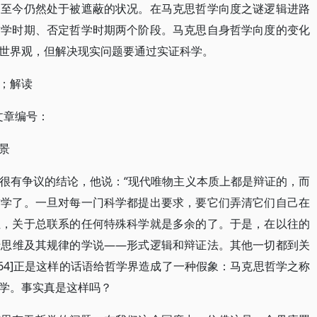
题至今仍然处于被遮蔽的状况。在马克思哲学向度之谜逻辑进路
哲学时期、否定哲学时期两个阶段。马克思自身哲学向度的变化
世界观，但解决现实问题要通过实证科学。
；解读
 文章编号：
景
很有争议的结论，他说：“现代唯物主义本质上都是辩证的，而
哲学了。一旦对每一门科学都提出要求，要它们弄清它们自己在
位，关于总联系的任何特殊科学就是多余的了。于是，在以往的
于思维及其规律的学说——形式逻辑和辩证法。其他一切都到关
p364]正是这样的话语给哲学界造成了一种假象：马克思哲学之称
学。事实真是这样吗？