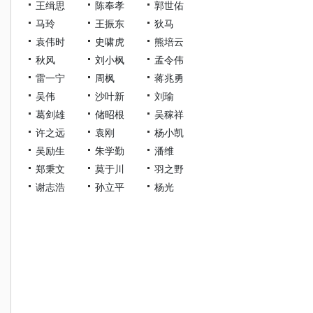
王缉思
陈奉孝
郭世佑
马玲
王振东
狄马
袁伟时
史啸虎
熊培云
秋风
刘小枫
孟令伟
雷一宁
周枫
蒋兆勇
吴伟
沙叶新
刘瑜
葛剑雄
储昭根
吴稼祥
许之远
袁刚
杨小凯
吴励生
朱学勤
潘维
郑秉文
莫于川
羽之野
谢志浩
孙立平
杨光