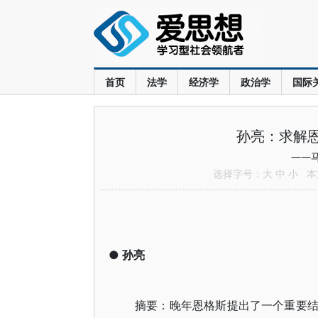
首页
法学
经济学
政治学
国际
孙亮：求解恩
——
选择字号：
大
中
小
本文
●
孙亮
摘要：晚年恩格斯提出了一个重要