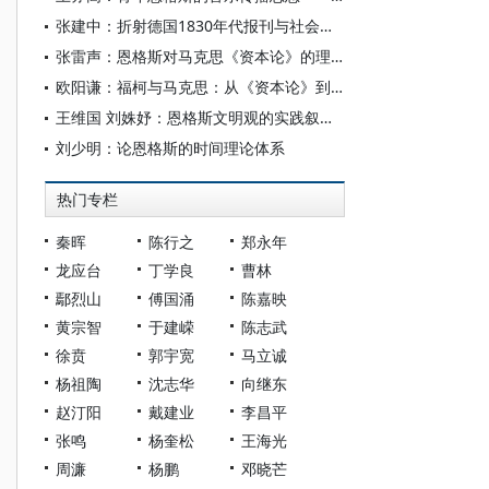
张建中：折射德国1830年代报刊与社会变迁的一面镜子——恩格斯《刊物》一文考证
张雷声：恩格斯对马克思《资本论》的理论贡献
欧阳谦：福柯与马克思：从《资本论》到权力谱系学
王维国 刘姝妤：恩格斯文明观的实践叙事探析
刘少明：论恩格斯的时间理论体系
热门专栏
秦晖
陈行之
郑永年
龙应台
丁学良
曹林
鄢烈山
傅国涌
陈嘉映
黄宗智
于建嵘
陈志武
徐贲
郭宇宽
马立诚
杨祖陶
沈志华
向继东
赵汀阳
戴建业
李昌平
张鸣
杨奎松
王海光
周濂
杨鹏
邓晓芒