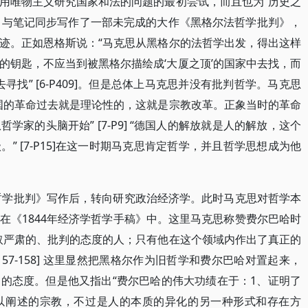
用唯物主义研究国家和法的问题的最初尝试，而且也为“历史之
础。与笔记同步写作了一部未完成的大作《黑格尔法哲学批判》，
迹。正如恩格斯说：“马克思从黑格尔的法哲学出发，得出这样
的钥匙，不应当到被黑格尔描绘成‘大厦之顶’的国家中去找，而
寻找” [6-P409]。但是总体上马克思并没有批判哲学。马克思
国的革命过去就是理论性的，这就是宗教改革。正象当时的革命
家的头脑开始” [7-P9] “德国人的解放就是人的解放，这个
” [7-P15]在这一时期马克思肯定哲学，并且哲学思想成为他
法哲学批判》写作后，转向研究政治经济学。此时马克思对哲学本
在《1844年经济学哲学手稿》中。这里马克思称赞费尔巴哈时
取严肃的、批判的态度的人；只有他在这个领域内作出了真正的
157-158] 这里显然把黑格尔作为旧哲学和费尔巴哈对置起来，
的态度。但是他又指出“费尔巴哈的伟大功绩在于：1、证明了
以阐述的宗教，不过是人的本质的异化的另一种形式和存在方