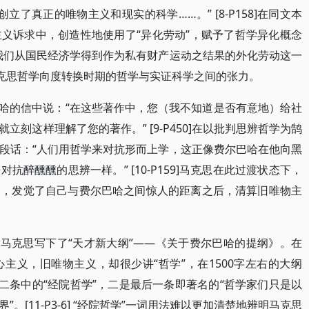
了真正的唯物主义和现实的科学……。” [8-P158]在同文本
义诉求中，创造性地使用了“异化劳动”，赋予了哲学异化概念
我们从国民经济学得到作为私有财产运动之结果的外化劳动这一
以看到马克思哲学向度转换时期的哲学与实证科学之间的张力。
尔巴哈的信中说：“在这些著作中，您（我不知道是否有意地）给社
刻这样理解了您的著作。” [9-P450]在以批判思辨哲学为鹄
段话：“人们用哲学来对抗形而上学，这正像费尔巴哈在他向黑
醉醺醺的思辨一样。” [10-P159]马克思在此过渡状态下，
中，发觉了自己与费尔巴哈之间惊人的距离之后，清算旧唯物主
，马克思写下了“天才新大纲”——《关于费尔巴哈的提纲》。在
主义，旧唯物主义，却很少讲“哲学”，在1500字左右的大纲
二条中的“经院哲学”，二是最后一条即著名的“哲学家们只是以
[11-P3-6] “经院哲学”一词用法难以更加清楚地辨明马克思