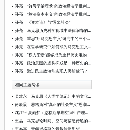
孙亮：“符号学治理术”的政治经济学批判——反思拉扎拉托的“权力生产”及其抵抗方式
孙亮：“算法资本主义”的政治经济学批判阐释
孙亮：《资本论》与“景象社会”
孙亮：马克思历史科学视域中法律阐释的双重超越
孙亮：重思“后马克思主义”研究中的三个误区
孙亮：在哲学研究中如何成为马克思主义者
孙亮：“权力垄断”能够成为重释历史唯物主义阶级概念的根据吗？
孙亮：政治意图的虚构抑或是一种历史的真实
孙亮：激进民主政治能实现人类解放吗？
相同主题阅读
吴建永：马克思《人类学笔记》中的文化生活叙事及其启示
傅辰晨：恩格斯对“真正的社会主义”思潮的批判及其启示
沈江平 夏雨梦：恩格斯早期空间生产理论及其当代启示
王晶：马克思论时间、空间与信息传递的辩证关系——对《经济学手稿（1857—1858）》（资本的流通过程篇）的传播学考证
王亦高：青年恩格斯的音乐传播思想——恩格斯《莱茵省的节日》一文的考证研究