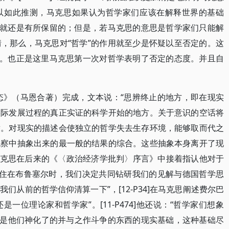
以如此推测，马克思如果认为哲学家们应该在解释世界的基础
”就还是有所保留的；但是，若马克思的意思是哲学家们只能解
，那么，马克思对“哲学”的作用就至少是怀疑以至否定的。这
离。也正是这里马克思第一次对哲学表明了否定的态度。并且自
形态》（马恩合著）完成，文本说：“思辨终止的地方，即在现实
实际发展过程的真正实证的科学开始的地方。关于意识的空话将
替。对现实的描述会使独立的哲学失去生存环境，能够取而代之
观察中抽象出来的最一般的结果的综合。这些抽象本身离开了现
-31]马克思在后来的《〈政治经济学批判〉序言》中接着指认他对于
）也住在布鲁塞尔时，我们决定共同钻研我们的见解与德国哲学思
们从前的哲学信仰清算一下”，[12-P34]在马克思阐述费尔巴
一位理论家和哲学家”。[11-P474]他还说：“哲学家们想象
础，是他们神化了的并与之作斗争的东西的现实基础，这种基础尽