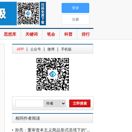
登录
注册
思想库
关键词
笔会
科普
排行
|
|
|
APP
公众号
微博
手机版
相同作者阅读
孙亮：重审资本主义商品形式语境下的“政治终结论”——对罗伯特·库尔茨观点的批判性阐释