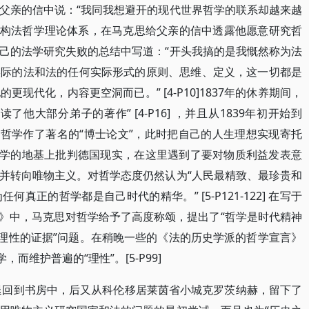
父亲的信中说：“我同我想避开的现代世界哲学的联系却越来越
有出发建构法哲学理论体系，在马克思给父亲的信中透露他愿意研究哲
己的法学研究失败的总结中写道：“开头我搞的是我慨然称为法
实际的法和法的任何实际形式的原则、思维、定义，这一切都是
现代化，内容更空洞而已。” [4-P10]1837年的休养期间，
他大部分弟子的著作” [4-P16] ，并且从1839年初开始到
腊哲学作了著名的“博士论文”，此时把自己的人生理想实现寄托
哲学的地基上批判德国现实，在这里遇到了要对物质利益发表意
并转向唯物主义。对哲学态度仍然认为“人民最精致、最珍贵和
正的哲学都是自己时代的精华。” [5-P121-122] 在写于
社论》中，马克思对哲学给予了高度称颂，提出了“哲学是时代精神
真理性的证据”问题。在稍晚一些的《法的历史学派的哲学宣言》
而维护普遍的“理性”。[5-P99]
思退回到书房中，后又从科伦移居莱茵省小城克罗茨纳赫，留下了