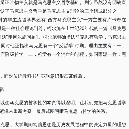
为辩证唯物主义就是马克思主义哲学基础。列宁虽然没有明确直
指认了马克思主义哲学是马克思主义理论的三个组成部分之一。
时的非主流哲学界还有“西方马克思主义”一方主要有卢卡奇在
是一种社会理论” [2]，柯尔施在上世纪20年代的一篇《马克思
问题”即柯尔施问题1。柯尔施明确指认马克思有哲学，马克思主
同时他还指出马克思有一个“反哲学”时期。理由主要有：一，
资产阶级哲学；二，哲学有一个消亡的过程，如国家观一样，完
，面对传统教科书与苏联意识形态瓦解后，
辑
可以使马克思的哲学性的本真得以澄明。让我们先把马克思哲学
逻辑来重新考察，最后试图明晰马克思与哲学的关系。
马克思，大学期间笃信思想是历史发展过程中的决定力量的理想