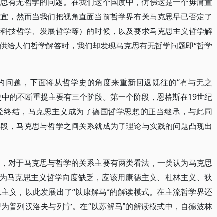
克思有无哲学的问题。在我们这个国度中，仿佛这是一个毋庸置
适宜，然而当我们把视角直面当前哲学界有关马克思早已否定了
、科技哲学、发展哲学等）的时候，以及要求马克思主义哲学解
供给人们哲学解答时，我们却发现马克思有无哲学问题即“哲学
的问题，下面将从哲学史的角度来重新回返既往的“有与无之
史中的不断重提主要有三个阶段。第一个阶段，恩格斯在19世纪
经终结，马克思主义成为了德国哲学思想的正当继承，与此同
阶段，马克思与哲学之间关系就成为了理论与实践的问题凸现出
期，对于马克思与哲学的关系主要有两类看法，一类认为马克思
认为马克思主义哲学向度缺乏，应该用康德主义、杜林主义、狄
主义，以此发展出了“以康解马”的解读模式。在主流哲学界还
为普列汉洛夫与列宁。在“以苏解马”的解读模式中，自德波林