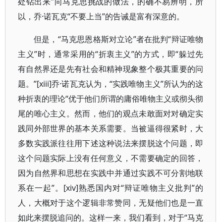
处钻出来”向马克思挑战的做法，的确不易辨明，所
以，乔·诺瓦克“不要上当”的告诫是富有深意的。
但是，“马克思恩格斯对立论”者在批判“辩证唯物
主义”时，通常采用的“折衷主义”的方式，即“躲过先
有自然界还是先有社会和精神现象整个极其重要的问
题。”[xiii]乔·诺瓦克认为，“实践唯物主义”所认为的这
种折衷的理论“优于他们所谓的庸俗唯物主义或彻头彻
尾的唯心主义。然而，他们的观点未敢面对对确定实
践同外部世界的基本关系需要。当被逼得很紧时，大
多数实践派往往用下述这种说法来摆脱这个问题，即
这个问题实际上没有任何意义，不需要确定的回答，
因为自然界和思想在实践中并通过实践不可分割地联
系在一起”。[xiv]熟悉国内对“辩证唯物主义批判”的
人，大概对于这个逻辑非常赞同，无疑他们也是一直
如此来摆脱追问的。这样一来，我们看到，对于“马克