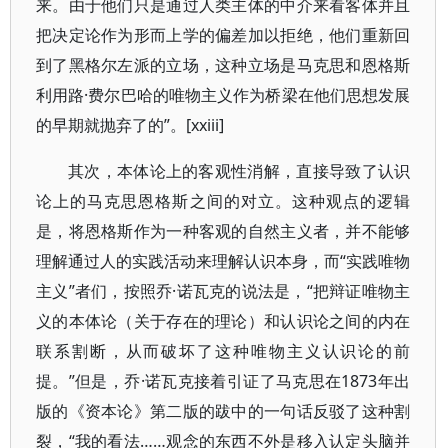
来。由于他们只是通过人类主体的中介来看客体并且
把决定论作为形而上学的偏差加以拒绝，他们重新回
到了黑格尔左派的立场，这种立场是马克思和恩格斯
利用路·费尔巴哈的唯物主义作为桥梁在他们思想发展
的早期就抛弃了的”。[xxiii]
其次，本体论上的客观性消解，直接导致了认识
论上的马克思恩格斯之间的对立。这种观点的逻辑
是，将恩格斯作为一种客观的自然主义者，并不能够
理解通过人的实践活动来理解认识本身，而“实践唯物
主义”者们，按照乔·诺瓦克的说法是，“把辩证唯物主
义的本体论（关于存在的理论）和认识论之间的内在
联系割断，从而破坏了这种唯物主义认识论的前
提。”但是，乔·诺瓦克接着引证了马克思在1873年出
版的《资本论》第二版的跋中的一句话反驳了这种割
裂，“我的看法……观念的东西不外是移入认定头脑并