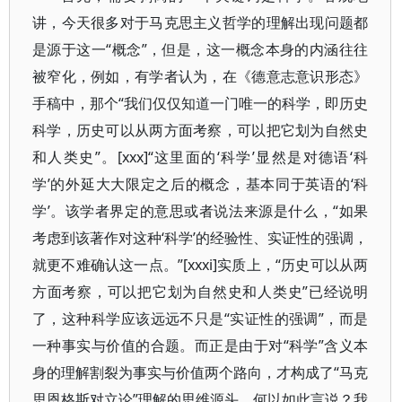
讲，今天很多对于马克思主义哲学的理解出现问题都
是源于这一“概念”，但是，这一概念本身的内涵往往
被窄化，例如，有学者认为，在《德意志意识形态》
手稿中，那个“我们仅仅知道一门唯一的科学，即历史
科学，历史可以从两方面考察，可以把它划为自然史
和人类史”。[xxx]“这里面的‘科学’显然是对德语‘科
学’的外延大大限定之后的概念，基本同于英语的‘科
学’。该学者界定的意思或者说法来源是什么，“如果
考虑到该著作对这种‘科学’的经验性、实证性的强调，
就更不难确认这一点。”[xxxi]实质上，“历史可以从两
方面考察，可以把它划为自然史和人类史”已经说明
了，这种科学应该远远不只是“实证性的强调”，而是
一种事实与价值的合题。而正是由于对“科学”含义本
身的理解割裂为事实与价值两个路向，才构成了“马克
思恩格斯对立论”理解的思维源头，何以如此言说？我