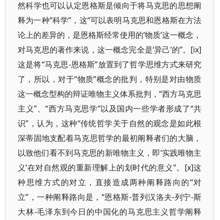
然科学也可以认定恩格斯是倾向于将马克思的思想阐
释为一种“科学”，这“可以表明马克思和恩格斯在方法
论上的差异的，是恩格斯经常使用的‘物质’这一概念，
对马克思的著作来说，这一概念完全是‘异己’的”。[ix]
这是将“马克思-恩格斯”放置到了哲学思维方式来研究
了，所以，对于“物质”概念的批判，特别是对由物质
这一概念型构的辩证唯物主义体系批判，“西方马克思
主义”、“西方马克思学”以及国内一些学者形成了“共
识”，认为，这种“传统哲学关于自然的观念是如此根
深蒂固地支配着马克思哲学的最初阐释者们的大脑，
以致他们看不到马克思的新唯物主义，即‘实践唯物主
义’在对自然观的重新理解上的划时代的意义”。[x]这
种思维方式的对立，直接造成两种阐释路向的“对
立”，一种阐释路向是，“恩格斯-普列汉洛夫-列宁-斯
大林-毛泽东到今日的中国化的马克思主义哲学阐释