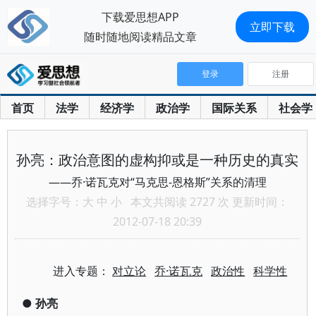
下载爱思想APP
立即下载
随时随地阅读精品文章
登录
注册
首页
法学
经济学
政治学
国际关系
社会学
孙亮：政治意图的虚构抑或是一种历史的真实
——乔·诺瓦克对“马克思-恩格斯”关系的清理
选择字号：
大
中
小
本文共阅读 2727 次 更新时间：
2012-07-18 20:39
进入专题：
对立论
乔·诺瓦克
政治性
科学性
●
孙亮