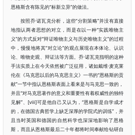
恩格斯含有陈见的“标新立异”的做法。
按照乔·诺瓦克分析，这些“分割策略”并没有直接
地指认两者思想的对立，而是在以一种“实践唯物主
义”的方式反对“辩证唯物主义与历史唯物主义”的过程
中，慢慢地将其“对立论”的观点展现在本体论、认识
论、唯物史观、辩证法等方面。乔·诺瓦克指明的这种
手法实质上在今天依然被广泛征用，诸如戴维·麦克莱
伦在《马克思以后的马克思主义》一书的“恩格斯的贡
献”一节中指认恩格斯表面上看来是与马克思一致的，
并且“对马克思著作的意义和重要性有着权威性的独特
见解”、[viii]可是他自己又认为，“恩格斯是自学成才
的，在德国古典哲学上缺乏深厚的学院式的训练”，并
且当时英国和德国的自然科学也深深地影响了恩格
斯，而且从恩格斯最后二十年都将时间奉献给钻研自