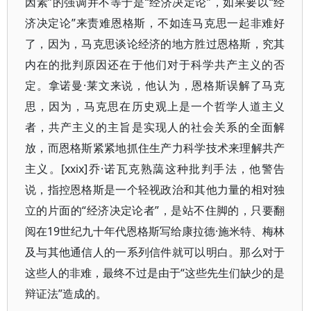
因素”的强调并不等于是“经济决定论”，如果要以“经
济决定论”来责难恩格斯，不如连马克思一起非难好
了，因为，马克思谈论经济的地方胜过恩格斯，究其
内在的批判原因还在于他们对于科学共产主义的否
定。拿诺曼·莱文来说，他认为，恩格斯误解了马克
思，因为，马克思在历史观上是一个哲学人道主义
者，共产主义的主旨是实现人的社会关系的全面解
放，而恩格斯紧紧地抓住生产力科学技术来理解共产
主义。[xxix]乔·诺瓦克熟藹这种批判手法，他警告
说，指控恩格斯是一个轻视政治和其他力量的相对独
立的片面的“经济决定论者”，是站不住脚的，只要翻
阅在19世纪九十年代恩格斯写给康拉德·施米特、梅林
及与其他通信人的一系列信件就可以明白。那么对于
这些人的非难，最终不过是由于“这些先生们缺少的是
辩证法”造成的。