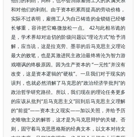
他们的剥削，同样，也不会消除雇佣工人的从属关系
和对他们的剥削。由于资本积累而提高的劳动价格，
实际不过表明，雇佣工人为自己铸造的金锁链已经够
长够重，容许把它略微放松一点。 42与此相吊诡的
是，学术界却对迫切的阶级问题以“理论方式”给予消
解，应当说，这是拉克劳、墨菲的后马克思主义理论
最大的败笔，也是其激进民主政治最终将沦为智力游
戏嘲讽的终极原因。因为生产资本的 “一元性”并没有
改变，这是资本逻辑的“硬核”。一旦我们对于现实的
误判，也就必然消解了马克思的“政治经济学批判”的
政治哲学研究路径。所以，我们现在的理论任务更多
的应该从批判“后马克思主义”回到后马克思主义理解
的“前提”——资本主义现实——加以关照，并给予历
史唯物主义的解答，这才是为马克思辩护的关键。否
则，固守着马克思恩格斯的经典文本，以文本对待文