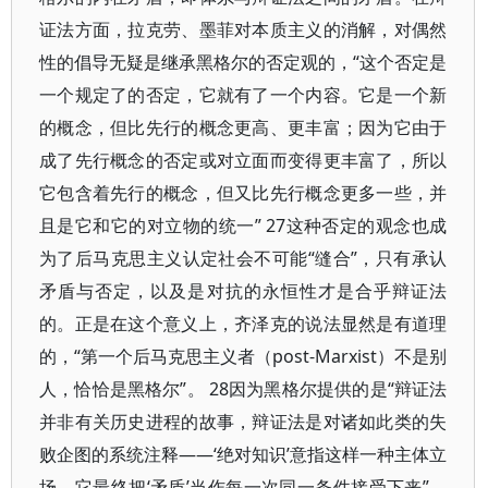
证法方面，拉克劳、墨菲对本质主义的消解，对偶然
性的倡导无疑是继承黑格尔的否定观的，“这个否定是
一个规定了的否定，它就有了一个内容。它是一个新
的概念，但比先行的概念更高、更丰富；因为它由于
成了先行概念的否定或对立面而变得更丰富了，所以
它包含着先行的概念，但又比先行概念更多一些，并
且是它和它的对立物的统一” 27这种否定的观念也成
为了后马克思主义认定社会不可能“缝合”，只有承认
矛盾与否定，以及是对抗的永恒性才是合乎辩证法
的。正是在这个意义上，齐泽克的说法显然是有道理
的，“第一个后马克思主义者（post-Marxist）不是别
人，恰恰是黑格尔”。 28因为黑格尔提供的是“辩证法
并非有关历史进程的故事，辩证法是对诸如此类的失
败企图的系统注释——‘绝对知识’意指这样一种主体立
场，它最终把‘矛盾’当作每一次同一条件接受下来”。