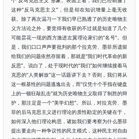
个“反马克思主义”形象。表面上看，我们已经制服了
这种“反马克思主义”，但是却在知识增量上毫无收
获。除了再次温习一下我们早已熟透了的历史唯物主
义方法论之外，要觉得有收获的不过就是知道了几个
可能昙花一现的西方激进左翼理论家们的“名号”。但
是，我们口口声声要批判的那个拉克劳、墨菲所遗留
给我们的问题依然存留着，那就是“我们时代革命的新
反思”。说白了，处于现时代的“我们”如何继续接着马
克思的“人类解放”这一话题讲下去？否则，我们将从
这一根基性的问题逃逸出去，而“仅凭十个手指在键盘
上的一顿狂敲乱击”就为历史唯物主义取得了制胜的辩
护，那注定是一个“美学幻想”。所以，对拉克劳、墨
菲的后马克思主义进行理论的质性勘定的关键在于，
如何深入他们理论构思，诸如我们要考察为什么墨菲
提出要走向一种争议性的民主模式，这种民主对自由