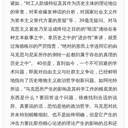
诸如，“对工人阶级特征及其作为历史主体的理论地位
的审查，对革命爆发神话的分析，对国家社会主义作
为资本主义替代方案的质疑”等， 39毫无疑问。对马
克思主义篡改乃至达成终结之目的的“暗流”涌动在各
种文本叙事之中。拿历史之中的“进步性”来讲，就受
过海德格尔的严厉指责，“绝对的形而上学连同它的由
马克思与尼采所作的倒转一起都归属于存在的真理的
历史之中”。 40但是，直到如今，一个不可回避的学
术问题，即面对自由主义与社群主义争论，已经鲜明
地指向了历史唯物主义政治哲学创新问题。如阿伦特
所说，“马克思所产生的影响及其科学工作的根底里的
东西是什么？要回答这个问题，很难找到合适的说
辞。真要说的话，恐怕是他的政治哲学。马克思对此
并未特别精雕细刻、也不是始终明确，但是它产生的
冲击力要比那些精心论述的理论产生的影响的总和还