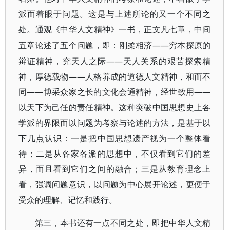
派而着眼于问题。这是与上述所论的又一个不同之
处。通观《中华人文精神》一书，正文凡七章，中间
——穷本探原的
五章论述了五个问题，即：刚柔相济
辩证精神，究天人之际——天人关系的艰苦探索精
神，厚德载物——人格养成的道德人文精神，和而不
同——博采众家之长的文化会通精神，经世致用——
以天下为己任的责任精神。这种突破中国思想史上各
学派的界限而以问题为考察与论述的方法，是基于以
下几点认识：一是把中国思想遗产视为一个整体看
待；二是从各家各派的思想中，不仅看到它们的差
异，而且看到它们之间的融合；三是从教育理念上
看，强调问题意识，以问题为中心展开论述，更便于
受众的理解、记忆和践行。
第三，本书还有一点不同之处，即把中华人文精