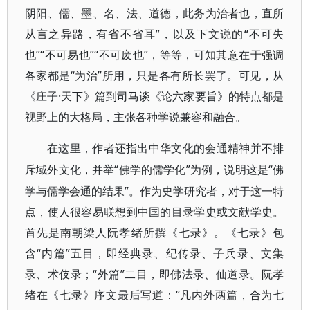
阴阳、儒、墨、名、法、道德，此务为治者也，直所
从言之异路，有省不省耳”，以及下文说的“不可失
也”“不可易也”“不可废也”，等等，可知其意在于强调
各家都是“为治”所用，只是各有所长罢了。可见，从
《庄子·天下》篇到司马谈《论六家要旨》的特点都是
视野上的大格局，主张各种学说兼容和融合。
在这里，作者还指出中华文化的会通精神并不排
“佛学的儒学化”为例，说明这是“佛
斥域外文化，并举
学与儒学会通的结果”。作为史学研究者，对于这一特
点，使人很容易联想到中国的目录学史或文献学史。
首先是南朝梁人阮孝绪所撰《七录》。《七录》包
含“内篇”五目，即经典录、纪传录、子兵录、文集
录、术伎录；“外篇”二目，即佛法录、仙道录。阮孝
绪在《七录》序文最后写道：“凡内外两篇，合为七