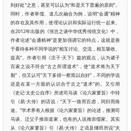
到好处”之意，甚至可以认为“和是天下普遍的原则”。
同时，作者举儒、道几次融合为例，说明“会通”精神
的存在及其作用，使理论认识和实际运行统一起来。
在2012年出版的《张岂之谈中华优秀传统文化》中，
作者论述“会通精神”是更加强调它的特点，这就是善
于看待各种不同学说的“相互讨论、交流，相互吸收、
提高”。作者引用《庄子·天下》篇的观点，认为诸子
百家之说不符合“古之所谓道术”，使“道术将为天下
裂”，但又认可“天下多得一察焉以自好”，不同的学说
还是在某一方面的认识合于古之“道术”的。又引用
《史记·太史公自序》所述司马谈《论六家要旨》中转
引《易·大传》的话说：“天下一致而百虑，同归而殊
途。”学术界有人根据《论六家要旨》的论述，推测司
马谈、迁父子推崇道家，也有的人说推崇儒家。其实
从《论六家要旨》引《易·大传》之语及继而所说“夫