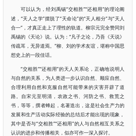
“交相胜”“还相用”的理论阐
可以认为，经刘禹锡
述，“天人之学”摆脱了“天命论”的“天人相分”与“天人
合一”，才真正走上了理性的轨道。柳宗元完全赞同刘
禹锡的《天论》说。认为：“凡子之论，乃吾《天说》
传疏耳，无异道焉。”柳、刘的学术友谊，堪称中国思
想史上的一段佳话。
“交相胜”“还相用”的天人关系论，正确地说明人
与自然的关系，为人类进一步认识自然、顺应自然、
合理利用自然和克服自然可能带来的灾害开辟了道
路。自宋元至明清，农政之书、河防之书、救荒之
书，等等，撰者蜂起，名著迭出，这是社会生产力的
发展和生产活动实际经验的总结后才能出现的现象，
其中是否与“交相胜”“还相用”的人与自然相互关系之
认识的进步和传播相关，似亦可作一深入探讨。