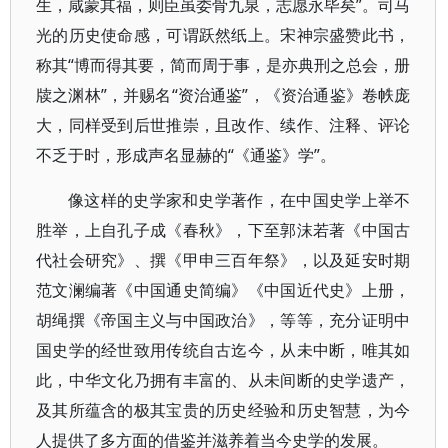
生，咸蒙其福，则臣虽委骨九泉，志愿永毕矣”。司马
光的历史使命感，可谓跃然纸上。宋神宗盛赞此书，
称其“博而得其要，简而周于事，是亦典刑之总会，册
牍之渊林”，并赐名“资治通鉴”，《资治通鉴》卷帙庞
大，同样受到后世推崇，且改作、续作、注释、评论
不乏于时，形成声名显赫的“《通鉴》学”。
像这样的史学家和史学著作，在中国史学上举不
胜举，上自孔子成《春秋》，下至郭沫若著《中国古
代社会研究》、撰《甲申三百年祭》，以及延安时期
范文澜编著《中国通史简编》《中国近代史》上册，
胡绳撰《帝国主义与中国政治》，等等，充分证明中
国史学的经世致用传统自古迄今，从未中断，唯其如
此，中华文化乃拥有丰富的、从未间断的史学遗产，
及其所蕴含的极其宝贵的历史经验和历史智慧，为今
人提供了多方面的借鉴并滋养着当今史学的发展。