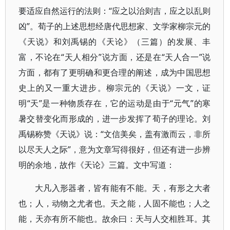
要适应自然运行的法则：“应之以治则吉，应之以乱则
凶”。荀子的上述思想经唐代思想家、文学家柳宗元的
《天说》和刘禹锡的《天论》（三篇）的发展、丰
富，不论在“天人相分”说方面，还是在“天人合一”说
方面，都有了更明确和更合理的阐述，成为中国思想
史上的又一重大进步。柳宗元的《天说》一文，证
明“天”是一种物质存在，它的运动是由于“元气”的寒
暑交替变化而形成的，进一步发挥了荀子的理论。刘
禹锡称赞《天说》说：“文信美矣，盖有激而云，非所
以尽天人之际”，意为文章写得很好，但还有进一步辨
明的余地，故作《天论》三篇。文中写道：
大凡入形器者，皆有能有不能。天，有形之大者
也；人，动物之尤者也。天之能，人固不能也；人之
能，天亦有所不能也。故余曰：天与人交相胜耳。其