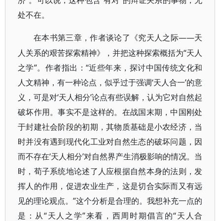
济”。可以说，这种包含“有对”的辩证关系的事物，无
处不在。
——天
在本书第三章，作者谈论了《究天人之际
人关系的艰苦探索精神》，并把这种探索概括为“天人
之学”。作者指出：“近些年来，探讨中国传统文化和
人文精神，有一种论点，似乎过于强调‘天人合一’的意
义，可是对‘天人相分’论点有些误解，认为它对自然起
破坏作用。事实不是这样的。在战国末期，中国刚处
于封建社会阶段的初期，其物质基础是小农经济，当
时并没有遇到现代化工业对自然生态的破坏问题，因
而不存在‘天人相分’对自然界产生消极影响的情况。当
时，荀子系统地论述了人应根据自然本身的法则，发
挥人的作用，促进农业生产，这是切合实际而又有远
见的理论观点。”这个分析是合理的。我想补充一点的
是：从“天人之学”来看，西周时期倡言的“天人合