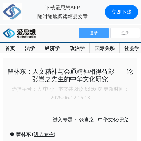
下载爱思想APP
立即下载
随时随地阅读精品文章
登录
注册
首页
法学
经济学
政治学
国际关系
社会学
瞿林东：人文精神与会通精神相得益彰——论
张岂之先生的中华文化研究
选择字号：
大
中
小
本文共阅读 6366 次 更新时间：
2026-06-12 16:13
进入专题：
张岂之
中华文化研究
●
瞿林东
(
进入专栏
)