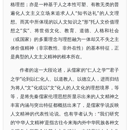
格理想；亦是一种基于人之本性可塑、有教无类的普
遍化人文主义立场来追求人人“知书达礼”的人文理
想。而其中所体现的以人文知识之“形”托人文价值理
想之“实”、将世俗文化、教育、道德、人格和社会
（或国家）的多重理念与理想融为一体却又不失之主
体价值精神（非宗教性、非外在性）的基本特征，正
是典型的人文主义精神的根本所在。
“仁人之学”“君子
作者的这一大段论述，从儒家的
之学”论到以仁化人、以道教人、以德立人，进而归结
为将人“文”化或以“文”化人的人文化的理想境界，等
等，是将先秦儒家伦理思想所显示出来的人文精神之
丰富内涵与突出特征都概括出来了，是儒家学说反映
人文精神的代表性论说。也有学者认为：“我们研究
的‘中华人文精神’是指古往今来海内外中华民族各种文