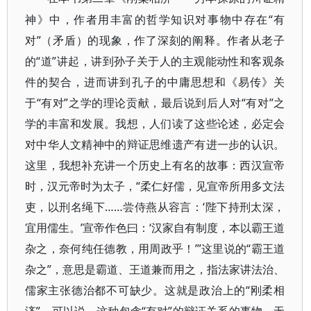
神》中，作者用丰富的哲学知识对事物中存在“有
对”（矛盾）的现象，作了深刻的阐释。作者从老子
的“道”讲起，讲到孙子关于人的主观能动性和客观条
件的契合，进而讲到孔子的中庸思想和《易传》关
于“有对”之学的理论贡献，最后说到后人对“有对”之
学的丰富和发展。我想，人们读了这些论述，必定会
对中华人文精神中的辩证思维遗产有进一步的认识。
这里，我想补充讲一个历史上有名的故事：西汉宣帝
时，汉元帝时为太子，“柔仁好儒，见宣帝所用多文法
吏，以刑名绳下……尝侍燕从容言：‘陛下持刑太深，
宜用儒生。’宣帝作色曰：‘汉家自有制度，本以霸王道
杂之，奈何纯任德教，用周政乎！’”这里说的“霸王道
杂之”，意思是霸道、王道兼而用之，指法家讲法治、
儒家主张德治都不可缺少。这就是政治上的“刚柔相