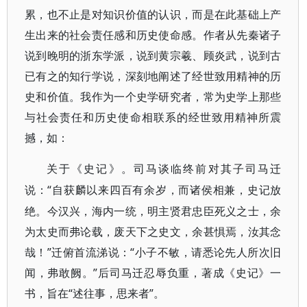
累，也不止是对知识价值的认识，而是在此基础上产
生出来的社会责任感和历史使命感。作者从先秦诸子
说到晚明的浙东学派，说到黄宗羲、顾炎武，说到古
已有之的知行学说，深刻地阐述了经世致用精神的历
史和价值。我作为一个史学研究者，常为史学上那些
与社会责任和历史使命相联系的经世致用精神所震
撼，如：
关于《史记》。司马谈临终前对其子司马迁
“自获麟以来四百有余岁，而诸侯相兼，史记放
说：
绝。今汉兴，海内一统，明主贤君忠臣死义之士，余
为太史而弗论载，废天下之史文，余甚惧焉，汝其念
哉！”迁俯首流涕说：“小子不敏，请悉论先人所次旧
闻，弗敢阙。”后司马迁忍辱负重，著成《史记》一
书，旨在“述往事，思来者”。