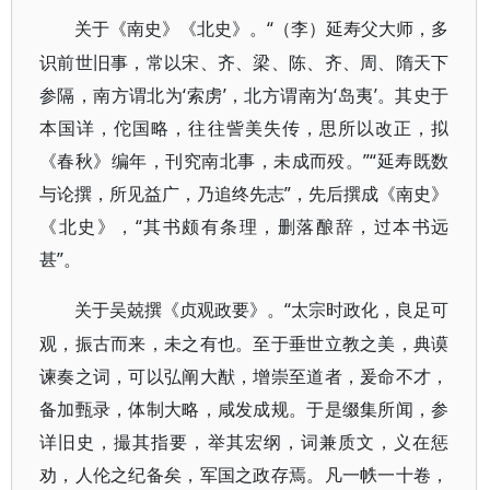
“（李）延寿父大师，多
关于《南史》《北史》。
识前世旧事，常以宋、齐、梁、陈、齐、周、隋天下
参隔，南方谓北为‘索虏’，北方谓南为‘岛夷’。其史于
本国详，佗国略，往往訾美失传，思所以改正，拟
《春秋》编年，刊究南北事，未成而殁。”“延寿既数
与论撰，所见益广，乃追终先志”，先后撰成《南史》
《北史》，“其书颇有条理，删落酿辞，过本书远
甚”。
“太宗时政化，良足可
关于吴兢撰《贞观政要》。
观，振古而来，未之有也。至于垂世立教之美，典谟
谏奏之词，可以弘阐大猷，增崇至道者，爰命不才，
备加甄录，体制大略，咸发成规。于是缀集所闻，参
详旧史，撮其指要，举其宏纲，词兼质文，义在惩
劝，人伦之纪备矣，军国之政存焉。凡一帙一十卷，