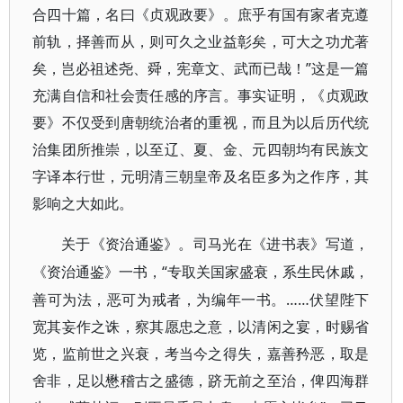
合四十篇，名曰《贞观政要》。庶乎有国有家者克遵
前轨，择善而从，则可久之业益彰矣，可大之功尤著
矣，岂必祖述尧、舜，宪章文、武而已哉！”这是一篇
充满自信和社会责任感的序言。事实证明，《贞观政
要》不仅受到唐朝统治者的重视，而且为以后历代统
治集团所推崇，以至辽、夏、金、元四朝均有民族文
字译本行世，元明清三朝皇帝及名臣多为之作序，其
影响之大如此。
关于《资治通鉴》。司马光在《进书表》写道，
“专取关国家盛衰，系生民休戚，
《资治通鉴》一书，
善可为法，恶可为戒者，为编年一书。……伏望陛下
宽其妄作之诛，察其愿忠之意，以清闲之宴，时赐省
览，监前世之兴衰，考当今之得失，嘉善矜恶，取是
舍非，足以懋稽古之盛德，跻无前之至治，俾四海群