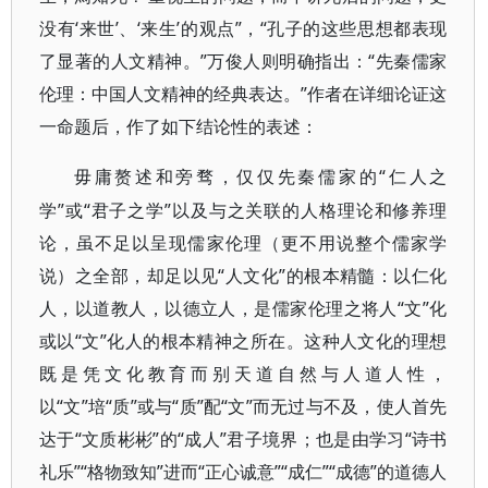
没有‘来世’、‘来生’的观点”，“孔子的这些思想都表现
了显著的人文精神。”万俊人则明确指出：“先秦儒家
伦理：中国人文精神的经典表达。”作者在详细论证这
一命题后，作了如下结论性的表述：
“仁人之
毋庸赘述和旁骛，仅仅先秦儒家的
学”或“君子之学”以及与之关联的人格理论和修养理
论，虽不足以呈现儒家伦理（更不用说整个儒家学
说）之全部，却足以见“人文化”的根本精髓：以仁化
人，以道教人，以德立人，是儒家伦理之将人“文”化
或以“文”化人的根本精神之所在。这种人文化的理想
既是凭文化教育而别天道自然与人道人性，
以“文”培“质”或与“质”配“文”而无过与不及，使人首先
达于“文质彬彬”的“成人”君子境界；也是由学习“诗书
礼乐”“格物致知”进而“正心诚意”“成仁”“成德”的道德人