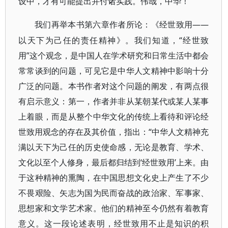
设中，才有可能提出并付诸实践。伟哉，中华！
——
我们再举本书第六章作者所论：《经世致用
以天下为己任的责任精神》。我们知道，“经世致
用”这个观念，是中国人在学术研究和日常生活中都会
常常谈到的问题，可见它是中华人文精神中影响十分
广泛的问题。本书作者对这个问题的阐发，有两点很
有启示意义：第一，作者并非从某朝某代或某人某事
上着眼，而是从整个中华文化的传统上看待和评论经
世致用观念的存在及其价值，指出：“中华人文精神充
满以天下为己任的历史使命感，无论是教育、学术、
文化以至个人修身，最后都归结到‘经世致用’上来。由
于这种精神的熏陶，在中国思想文化史上产生了不少
不畏艰险、矢志为国为民而奋战的政治家、军事家、
思想家和文学艺术家。他们的精神至今仍然有着教育
意义。这一段论述表明，经世致用不止是知识的积