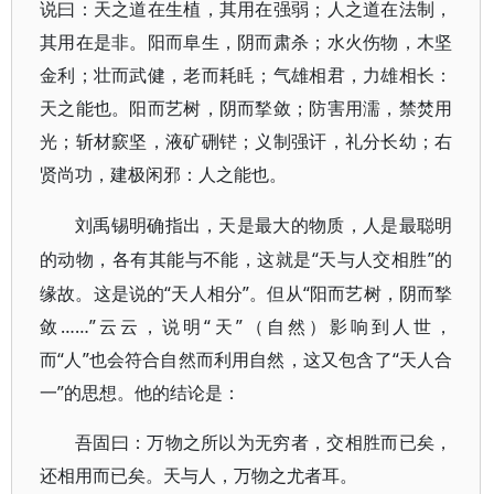
说曰：天之道在生植，其用在强弱；人之道在法制，
其用在是非。阳而阜生，阴而肃杀；水火伤物，木坚
金利；壮而武健，老而耗眊；气雄相君，力雄相长：
天之能也。阳而艺树，阴而揫敛；防害用濡，禁焚用
光；斩材窾坚，液矿硎铓；义制强讦，礼分长幼；右
贤尚功，建极闲邪：人之能也。
刘禹锡明确指出，天是最大的物质，人是最聪明
“天与人交相胜”的
的动物，各有其能与不能，这就是
缘故。这是说的“天人相分”。但从“阳而艺树，阴而揫
敛……”云云，说明“天”（自然）影响到人世，
而“人”也会符合自然而利用自然，这又包含了“天人合
一”的思想。他的结论是：
吾固曰：万物之所以为无穷者，交相胜而已矣，
还相用而已矣。天与人，万物之尤者耳。