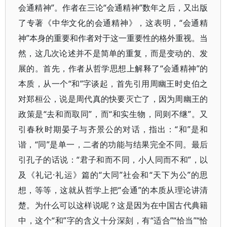
会通精神”。作者在三论“会通精神”数年之后，又出版
了专著《中华文化的会通精神》，这表明，“会通精
神”本身的重要和作者对于这一重要性的格外重视。当
然，这几次论述并不是简单的重复，而是变动的、发
展的。首先，作者从哲学思想上解释了“会通精神”的
本质，从一个“和”字谈起，首先引用周幽王时史伯之
对郑桓公，说是周代真的快要灭亡了，因为周幽王的
政策是“去和而取同”，而“和实生物，同则不继”。又
引春秋时期晏子与齐景公的对话，指出：“和”是和
谐，“同”是单一，二者的功能与结果完全不同。最后
引孔子的话说：“君子和而不同，小人同而不和”，以
及《礼记·礼运》篇的“大同”社会和“天下为公”的思
想，等等，这就从哲学上把“会通”的本质从理论讲清
楚。为什么可以这样说呢？这是因为在中国古代典籍
中，这个“和”字的含义十分深刻，有“适合”“恰当”“恰