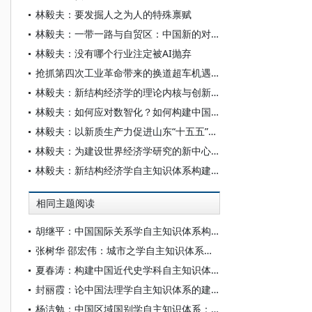
林毅夫：要发掘人之为人的特殊禀赋
林毅夫：一带一路与自贸区：中国新的对外开放倡议与举措
林毅夫：没有哪个行业注定被AI抛弃
抢抓第四次工业革命带来的换道超车机遇——专访著名经济学家、北京大学新结构经济学研究院院长林毅夫
林毅夫：新结构经济学的理论内核与创新贡献
林毅夫：如何应对数智化？如何构建中国经济学自主知识体系？
林毅夫：以新质生产力促进山东“十五五”时期现代化产业体系高质量发展
林毅夫：为建设世界经济学研究的新中心而努力
林毅夫：新结构经济学自主知识体系构建及对青年学者的期盼
相同主题阅读
胡继平：中国国际关系学自主知识体系构建的时代转向
张树华 邵宏伟：城市之学自主知识体系正在加快形成
夏春涛：构建中国近代史学科自主知识体系刍议
封丽霞：论中国法理学自主知识体系的建构
杨洁勉：中国区域国别学自主知识体系：本原、借鉴和建构