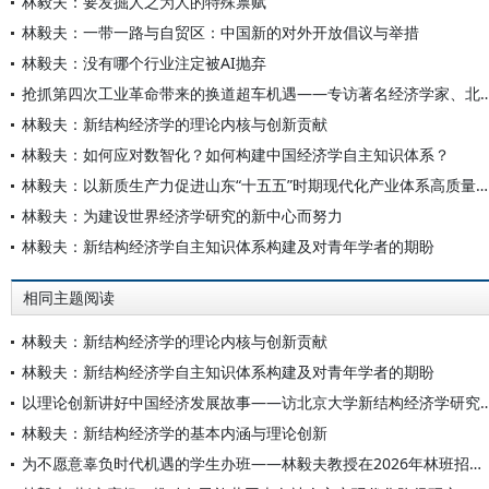
林毅夫：要发掘人之为人的特殊禀赋
林毅夫：一带一路与自贸区：中国新的对外开放倡议与举措
林毅夫：没有哪个行业注定被AI抛弃
抢抓第四次工业革命带来的换道超车机遇——专访著名经济学家、北京大学新
林毅夫：新结构经济学的理论内核与创新贡献
林毅夫：如何应对数智化？如何构建中国经济学自主知识体系？
林毅夫：以新质生产力促进山东“十五五”时期现代化产业体系高质量发展
林毅夫：为建设世界经济学研究的新中心而努力
林毅夫：新结构经济学自主知识体系构建及对青年学者的期盼
相同主题阅读
林毅夫：新结构经济学的理论内核与创新贡献
林毅夫：新结构经济学自主知识体系构建及对青年学者的期盼
以理论创新讲好中国经济发展故事——访北京大学新结构经
林毅夫：新结构经济学的基本内涵与理论创新
为不愿意辜负时代机遇的学生办班——林毅夫教授在2026年林班招生宣讲会上的讲话