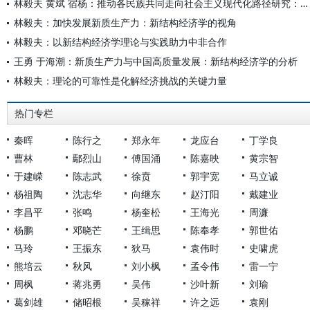
林毅夫 黄斌 宿杨：推动各民族共同走向社会主义现代化路径研究：基于新结构经济学视角
林毅夫：加快发展新质生产力：新结构经济学的视角
林毅夫：以新结构经济学理论与实践助力中非合作
王勇 于海潮：新质生产力与中国高质量发展：新结构经济学的分析
林毅夫：理论的可靠性是化解经济挑战的关键力量
热门专栏
秦晖
陈行之
郑永年
龙应台
丁学良
曹林
鄢烈山
傅国涌
陈嘉映
黄宗智
于建嵘
陈志武
徐贲
郭宇宽
马立诚
杨祖陶
沈志华
向继东
赵汀阳
戴建业
李昌平
张鸣
杨奎松
王海光
周濂
杨鹏
邓晓芒
王缉思
陈奉孝
郭世佑
马玲
王振东
狄马
袁伟时
史啸虎
熊培云
秋风
刘小枫
孟令伟
雷一宁
周枫
蒋兆勇
吴伟
沙叶新
刘瑜
葛剑雄
储昭根
吴稼祥
许之远
袁刚