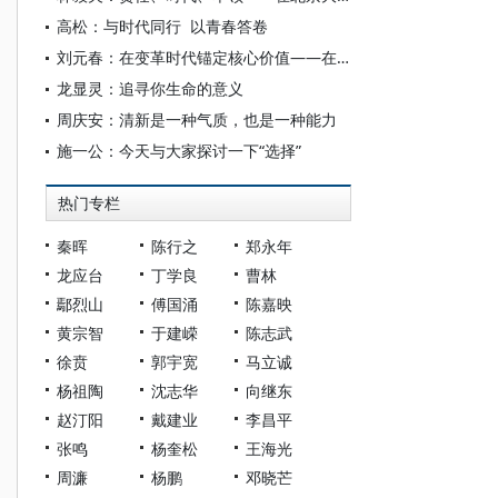
高松：与时代同行 以青春答卷
刘元春：在变革时代锚定核心价值——在上海财经大学2026届学生毕业典礼上的讲话
龙显灵：追寻你生命的意义
周庆安：清新是一种气质，也是一种能力
施一公：今天与大家探讨一下“选择”
热门专栏
秦晖
陈行之
郑永年
龙应台
丁学良
曹林
鄢烈山
傅国涌
陈嘉映
黄宗智
于建嵘
陈志武
徐贲
郭宇宽
马立诚
杨祖陶
沈志华
向继东
赵汀阳
戴建业
李昌平
张鸣
杨奎松
王海光
周濂
杨鹏
邓晓芒