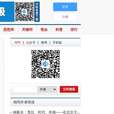
登录
注册
思想库
关键词
笔会
科普
排行
|
|
|
APP
公众号
微博
手机版
相同作者阅读
林毅夫：责任、时代、本领——在北京大学新结构经济学研究院2026届毕业典礼上的讲话