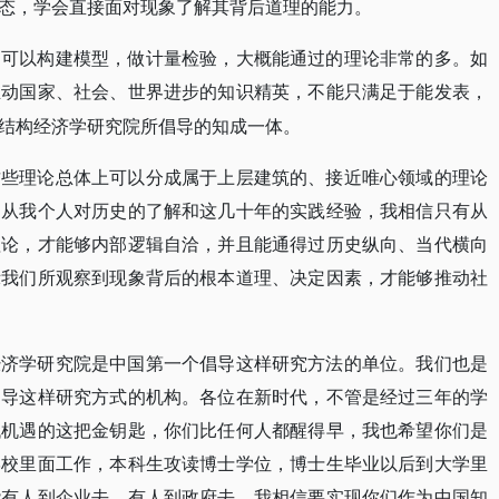
态，学会直接面对现象了解其背后道理的能力。
，可以构建模型，做计量检验，大概能通过的理论非常的多。如
推动国家、社会、世界进步的知识精英，不能只满足于能发表，
结构经济学研究院所倡导的知成一体。
这些理论总体上可以分成属于上层建筑的、接近唯心领域的理论
。从我个人对历史的了解和这几十年的实践经验，我相信只有从
理论，才能够内部逻辑自洽，并且能通得过历史纵向、当代横向
示我们所观察到现象背后的根本道理、决定因素，才能够推动社
经济学研究院是中国第一个倡导这样研究方法的单位。我们也是
倡导这样研究方式的机构。各位在新时代，不管是经过三年的学
代机遇的这把金钥匙，你们比任何人都醒得早，我也希望你们是
学校里面工作，本科生攻读博士学位，博士生毕业以后到大学里
能有人到企业去，有人到政府去。我相信要实现你们作为中国知