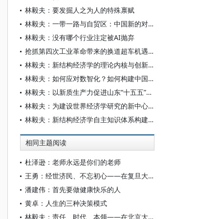
林毅夫：要发掘人之为人的特殊禀赋
林毅夫：一带一路与自贸区：中国新的对外开放倡议与举措
林毅夫：没有哪个行业注定被AI抛弃
抢抓第四次工业革命带来的换道超车机遇——专访著名经济学家、北京大学新结构经济学研究院院长林毅夫
林毅夫：新结构经济学的理论内核与创新贡献
林毅夫：如何应对数智化？如何构建中国经济学自主知识体系？
林毅夫：以新质生产力促进山东“十五五”时期现代化产业体系高质量发展
林毅夫：为建设世界经济学研究的新中心而努力
林毅夫：新结构经济学自主知识体系构建及对青年学者的期盼
相同主题阅读
杜泽逊：老师永远是你们的老师
王勇：经世济民、不忘初心——在复旦大学经济学院2026届毕业典礼上的演讲
潘建伟：首先要做健康快乐的人
黄卓：人生的三种决策模式
林毅夫：责任、时代、本领——在北京大学新结构经济学研究院2026届毕业典礼上的讲话