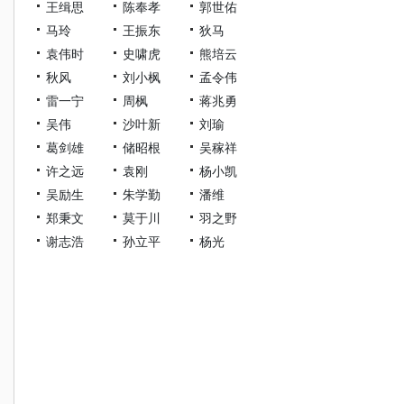
王缉思
陈奉孝
郭世佑
马玲
王振东
狄马
袁伟时
史啸虎
熊培云
秋风
刘小枫
孟令伟
雷一宁
周枫
蒋兆勇
吴伟
沙叶新
刘瑜
葛剑雄
储昭根
吴稼祥
许之远
袁刚
杨小凯
吴励生
朱学勤
潘维
郑秉文
莫于川
羽之野
谢志浩
孙立平
杨光