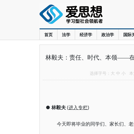
首页
法学
经济学
政治学
国际
林毅夫：责任、时代、本领——在
选择字号：
大
中
小
本文
●
林毅夫
(
进入专栏
)
今天即将毕业的同学们、家长们、老