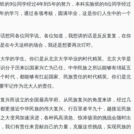
9位同学经过4年到5年的努力，本科实验班的6位同学经过
班的
5年的学习，通过各项考核，圆满毕业，这是你们人生中的一个
多话想同各位同学说。各位知道，我想讲的话是反反复复，在你
但是在今天这样的场合，我还是想要再次叮咛。
京大学的学生。你们是从北京大学毕业的时代精英。北京大学是
知识分子历来以国家兴亡为己任。中华民族之所以能够有绵延五
一个时代，都能够有扛起国家、民族责任的时代精英。你们是北
要牢记作为北大人的责任。
族复兴而设立的全国最高学府。从民族复兴的角度来讲，经过几
期都更接近中华民族的伟大复兴。行百里者半九十，越接近民族
有之大变局加速演进，各种风高浪急、惊涛骇浪的挑战会随时出
英，我们有责任来贡献自己的力量，克服这些挑战，实现民族的