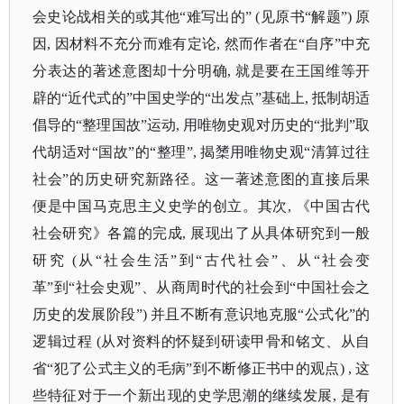
会史论战相关的或其他“难写出的” (见原书“解题”) 原
因, 因材料不充分而难有定论, 然而作者在“自序”中充
分表达的著述意图却十分明确, 就是要在王国维等开
辟的“近代式的”中国史学的“出发点”基础上, 抵制胡适
倡导的“整理国故”运动, 用唯物史观对历史的“批判”取
代胡适对“国故”的“整理”, 揭橥用唯物史观“清算过往
社会”的历史研究新路径。这一著述意图的直接后果
便是中国马克思主义史学的创立。其次, 《中国古代
社会研究》各篇的完成, 展现出了从具体研究到一般
研究 (从“社会生活”到“古代社会”、从“社会变
革”到“社会史观”、从商周时代的社会到“中国社会之
历史的发展阶段”) 并且不断有意识地克服“公式化”的
逻辑过程 (从对资料的怀疑到研读甲骨和铭文、从自
省“犯了公式主义的毛病”到不断修正书中的观点) , 这
些特征对于一个新出现的史学思潮的继续发展, 是有