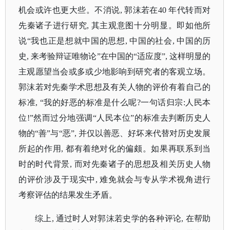
机会或许也更大些。不消说, 郭沫若在40 年代转而对
先秦诸子进行研究, 其主观意图十分明显。即如他所
说“我也正是想就中国的思想, 中国的社会, 中国的历
史, 来考验辩证唯物论”在中国的“适应度”, 这样明显的
主观愿望当会或多或少地影响到研究者的客观立场。
郭沫若对先秦学术思想及有关人物的评价有着自己的
标准, “我的好恶的标准是什么呢?一句话归宗:人民本
位!”然而过分地强调“人民本位”的标准去判断历史人
物的“善”与“恶”, 并仅以善恶、好坏来代替对历史发展
所起的作用, 都有着绝对化的偏颇。如果再联系到当
时的时代背景, 而对先秦诸子的思想及相关历史人物
的评价涉及于现实中, 难免就会与专从学术视角进行
考察评估的结果发生矛盾。
综上
, 通过时人对郭沫若史学的各种评论, 在帮助