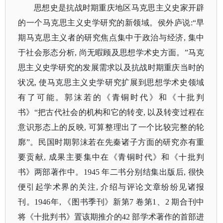
思想史是抗战时期重庆地区马克思主义史家开辟
的一个马克思主义史学研究的新领域。侯外庐说
:“早
期马克思主义者的研究焦点集中于政治与经济, 集中
于社会形态分析, 尚无暇顾及思想学术史方面。”马克
思主义史学研究的发展需求以及抗战时期重庆当时的
状况, 使马克思主义史学研究扩展到思想学术史领域
有了可能。郭沫若的
《青铜时代》
和《十批判
书》
“把古代社会的机构和它的转变, 以及转变过程在
意识形态上的反映, 可算整理出了一个比较完整的轮
廓”。民国时期郭沫若在先秦诸子方面的研究亦有重
要贡献, 成果主要集中在《青铜时代》和《十批判
书》两部著作中。1945 年二书分别结集出版后, 很快
便引起学术界的关注, 介绍与评论文章纷纷见诸报
刊。1946年, 《图书季刊》新第7 卷第1、2 期合刊中
将《十批判书》置该期推介的42 部学术著作的首部进