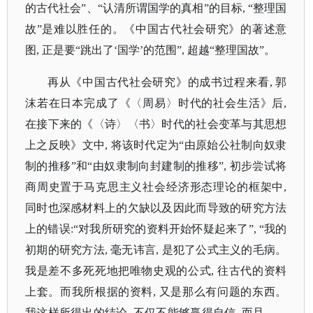
的古代社会”、“认清所谓国学的真相”的目标, “整理国
故”是难以胜任的。《中国古代社会研究》的著述意
图, 正是要“跳出了‘国学’的范围”, 超越“整理国故”。
再从《中国古代社会研究》的成书过程来看
, 郭
沫若在日本完成了《〈周易〉时代的社会生活》后,
在接下来的《〈诗〉〈书〉时代的社会变革与其思想
上之反映》文中, 将该时代定为“由原始公社制向奴隶
制的推移”和“由奴隶制向封建制的推移”, 初步尝试将
商周史置于马克思主义社会经济形态理论的框架中,
同时也深感材料上的欠缺以及因此而导致的研究方法
上的错误:“对我所研究的资料开始怀疑起来了”, “我的
初期的研究方法, 毫无讳言, 是犯了公式主义的毛病。
我是差不多死死地把唯物史观的公式, 往古代的资料
上套。而我所根据的资料, 又是那么有问题的东西。
我这样所得出的结论, 不仅不能够赢得自信, 而且……