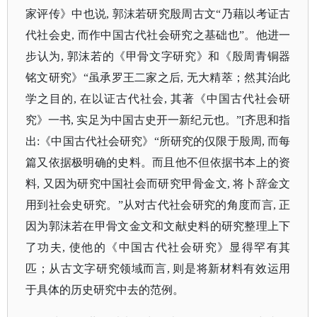
家评传》中也说, 郭沫若研究殷周古文“乃藉以考证古
代社会史, 而作中国古代社会研究之基础也”。他进一
步认为, 郭沫若的《甲骨文字研究》和《殷周青铜器
铭文研究》“虽承罗王二家之后, 无大精萃；然其治此
学之目的, 在以证古代社会, 其著《中国古代社会研
究》一书, 实足为中国古史开一新纪元也。”[齐思和指
出:《中国古代社会研究》“所研究的仅限于殷周, 而每
篇又依据极明确的史料。而且他不但依据书本上的资
料, 又因为研究中国社会而研究甲骨金文, 将卜辞金文
用到社会史研究。”从对古代社会研究的角度而言, 正
因为郭沫若在甲骨文金文和文献史料的研究整理上下
了功夫, 使他的《中国古代社会研究》显得罕有其
匹；从古文字研究领域而言, 则是将新材料有效运用
于具体的历史研究中去的范例。