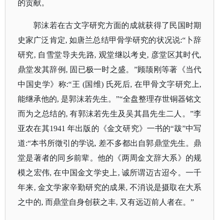
的贡献。
郭沫若在古文字研究方面的成就获得了民国时期
史家广泛肯定
, 如唐兰总结甲骨学研究的状况说:“卜辞
研究, 自雪堂导夫先路, 观堂继以考史, 彦堂区其时代,
鼎堂发其辞例, 固已极一时之盛。”顾颉刚等著《当代
中国史学》称:“王 (国维) 氏死后, 在甲骨文字研究上,
能继承他的, 是郭沫若先生。”“全盘整理存世铜器铭文
而为之总结的, 有郭沫若先生及吴其昌先生二人。”李
亚农在其1941 年出版的《金文研究》一书的“跋”中写
道:“本书所徵引的学说, 差不多都出自郭鼎堂先生。鼎
堂是著者的同乡前辈。他的《两周金文辞大系》的规
模之宏伟, 在中国金文学史上, 诚所谓迈古迢今。一千
年来, 金文学家辛勤研究的成果, 不消说是摄取在大系
之中的, 而鼎堂自身创获之丰, 又有远迈前人者在。”