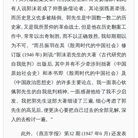
有人说郭沫若成了抑墨扬儒论者。其论据既甚牵强,
而历史意义也多被颠倒。郭先生是中国数一数二的历
史家, 又是我所景仰的革命战士, 但是他在历史翻案工
作中, 常常以出奇制胜, 而不以正确致胜, 我却期期以
为不可。”而吕振羽在其《殷周时代的中国社会》修
订版 (1946 年) 则说:“郭沫若先生的大著《古代研究的
自我批判》出版后, 其中并有不少牵涉到拙著《中国
原始社会史》和本书即《殷周时代的中国社会》及
《中国政治思想史》的许多主要论点。我一面衷心钦
佩郭先生的自我批判精神, 一面感谢他给了我不少启
发。我把郭先生这部大著细读了三遍, 细心考虑了郭
先生的高见后, 便更决心要把自己过去的全部见解, 深
入的去检讨一遍。”
此外
, 《燕京学报》第32 期 (1947 年6 月) 还发表