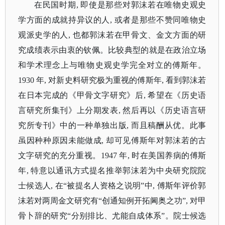
在民国时期
, 即使是那些对郭沫若在唯物史观史
学方面的成就持异议的人, 或者是那些不赞同唯物史
观派史学的人, 也都郭沫若在甲骨文、金文方面的研
究成绩表示由衷的钦佩。比较典型的就是在政治立场
和学术理念上与唯物史观史学完全对立的傅斯年。
1930 年, 对新史料研究极为重视的傅斯年, 看到郭沫若
在日本完成的《甲骨文字研究》后, 希望在《历史语
言研究所集刊》上分期发表, 然后再以《历史语言研
究所专刊》中的一种单独出版, 而且稿酬从优。此事
虽因种种原因未能做成, 却可见傅斯年对郭沫若的古
文字研究的充分重视。1947 年, 时在美国养病的傅斯
年, 特意以通讯方式提名推举郭沫若为中央研究院院
士候选人, 在“被提名人资格之说明”中, 傅斯年评价郭
沫若对两周金文研究有“创通知例开拓阃奥之功”, 对甲
骨卜辞的研究“分别排比、尤能自成体系”。院士候选