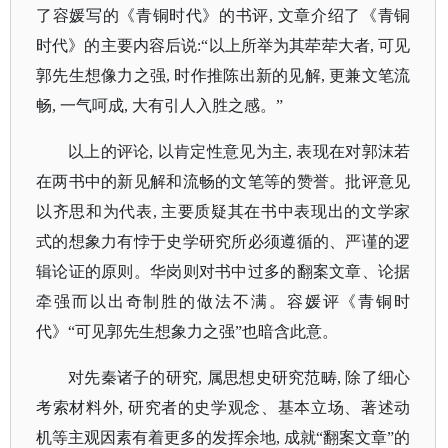
了容媛写的《青铜时代》的书评, 文章介绍了《青铜
时代》的主要内容后说:“以上所举为其荦荦大者, 可见
郭先生想像力之强, 时作推陈出新的见解, 更兼文笔流
畅, 一气呵成, 大有引人入胜之感。”
以上的评论
, 以肯定性意见为主, 表现在对郭沫若
在两书中的新见解和流畅的文笔等的赞誉。批评意见
以齐思和为代表, 主要质疑其在书中表现出的文学家
式的想象力有悖于史学研究所必须遵循的、严谨的逻
辑论证的原则。华岗则对书中过多的翻案文章、论据
牵强而以出奇制胜的做法不满。容媛评《青铜时
代》“可见郭先生想象力之强”也暗含此意。
对先秦诸子的研究
, 属思想史研究范畴, 除了细心
考索材料外, 研究者的史学观念、基本立场、著述动
机等主观因素有着更多的发挥余地, 成就“翻案文章”的