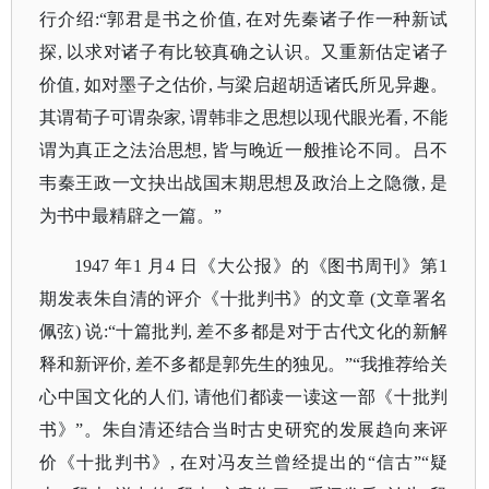
行介绍:“郭君是书之价值, 在对先秦诸子作一种新试
探, 以求对诸子有比较真确之认识。又重新估定诸子
价值, 如对墨子之估价, 与梁启超胡适诸氏所见异趣。
其谓荀子可谓杂家, 谓韩非之思想以现代眼光看, 不能
谓为真正之法治思想, 皆与晚近一般推论不同。吕不
韦秦王政一文抉出战国末期思想及政治上之隐微, 是
为书中最精辟之一篇。”
1947 年1 月4 日《大公报》的《图书周刊》第1
期发表朱自清的评介《十批判书》的文章 (文章署名
佩弦) 说:“十篇批判, 差不多都是对于古代文化的新解
释和新评价, 差不多都是郭先生的独见。”“我推荐给关
心中国文化的人们, 请他们都读一读这一部《十批判
书》”。朱自清还结合当时古史研究的发展趋向来评
价《十批判书》, 在对冯友兰曾经提出的“信古”“疑