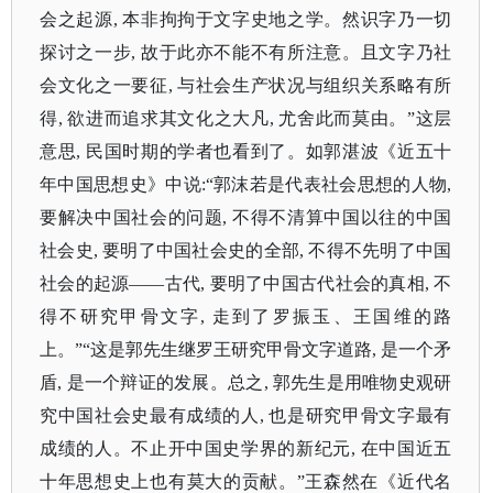
会之起源, 本非拘拘于文字史地之学。然识字乃一切
探讨之一步, 故于此亦不能不有所注意。且文字乃社
会文化之一要征, 与社会生产状况与组织关系略有所
得, 欲进而追求其文化之大凡, 尤舍此而莫由。”这层
意思, 民国时期的学者也看到了。如郭湛波《近五十
年中国思想史》中说:“郭沫若是代表社会思想的人物,
要解决中国社会的问题, 不得不清算中国以往的中国
社会史, 要明了中国社会史的全部, 不得不先明了中国
社会的起源——古代, 要明了中国古代社会的真相, 不
得不研究甲骨文字, 走到了罗振玉、王国维的路
上。”“这是郭先生继罗王研究甲骨文字道路, 是一个矛
盾, 是一个辩证的发展。总之, 郭先生是用唯物史观研
究中国社会史最有成绩的人, 也是研究甲骨文字最有
成绩的人。不止开中国史学界的新纪元, 在中国近五
十年思想史上也有莫大的贡献。”王森然在《近代名