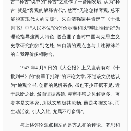
古”“释古”说中的“释古”之意作了一番阐发后, 认为“释
古”就是“客观的解释古代”, 然而“无论怎样客观, 总不
能脱离现代人的立场”。朱自清强调并肯定了《十批
判书》中“人民本位”的评价标准和以“辩证唯物论”为
理论指导这两大特色, 遂凸显了当时中国马克思主义
史学研究的独到之处, 朱自清的观点也与上述郭沫若
的自我评价多相吻合。
1947 年4 月5 日的《大公报》上又发表有对《十
批判书》的“侧重于批评”的评论文章, 不过该文仍然认
为“通观全书, 创辟的见解甚多, 虽也不少证据不足, 近
于武断之处, 然而证据凿确, 精审不移之见解更多。著
者本是文学家, 所以文笔极其流畅, 虽是考据文字, 而
生动活泼, 引人入胜, 尤属不可多得”。
与上述评论观点相左的是齐思和的评论。齐思和