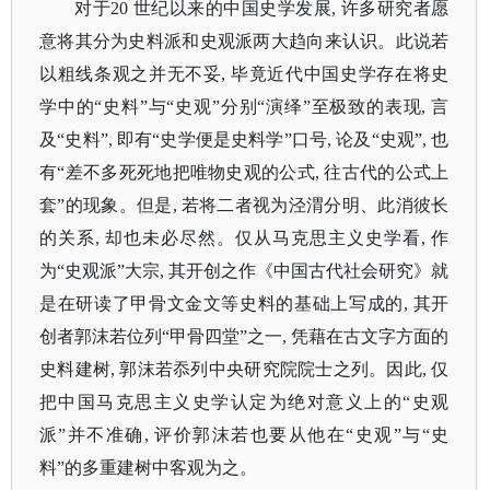
对于
20 世纪以来的中国史学发展, 许多研究者愿
意将其分为史料派和史观派两大趋向来认识。此说若
以粗线条观之并无不妥, 毕竟近代中国史学存在将史
学中的“史料”与“史观”分别“演绎”至极致的表现, 言
及“史料”, 即有“史学便是史料学”口号, 论及“史观”, 也
有“差不多死死地把唯物史观的公式, 往古代的公式上
套”的现象。但是, 若将二者视为泾渭分明、此消彼长
的关系, 却也未必尽然。仅从马克思主义史学看, 作
为“史观派”大宗, 其开创之作《中国古代社会研究》就
是在研读了甲骨文金文等史料的基础上写成的, 其开
创者郭沫若位列“甲骨四堂”之一, 凭藉在古文字方面的
史料建树, 郭沫若忝列中央研究院院士之列。因此, 仅
把中国马克思主义史学认定为绝对意义上的“史观
派”并不准确, 评价郭沫若也要从他在“史观”与“史
料”的多重建树中客观为之。