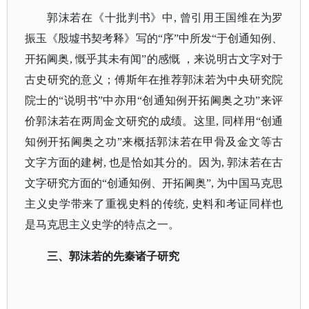
郭沫若在
《十批判书》
中
, 曾引用王国维在为罗
振玉《殷墟书契考释》写的“序”中所发“于创通知例、
开拓阃奥, 慨乎其未有闻”的感慨 ，来说明古文字对于
古史研究的意义；傅斯年在推荐郭沫若为中央研究院
院士的“说明书”中亦用“创通知例开拓阃奥之功”来评
价郭沫若在两周金文研究的成绩。这里, 同样用“创通
知例开拓阃奥之功”来概括郭沫若在甲骨及金文等古
文字方面的建树, 也是恰如其分的。因为, 郭沫若在古
文字研究方面的“创通知例、开拓阃奥”, 为中国马克思
主义史学带来了重视史料的传统, 史料和考证同样也
是马克思主义史学的特点之一。
三、郭沫若的先秦诸子研究