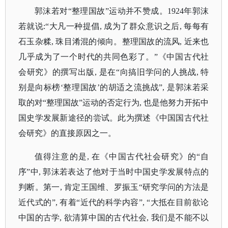
郭沫若对
“整理国故”运动并不赞成。1924年郭沫
若就说:“大凡一种提倡, 成为了群众意识之后, 每每有
石玉杂糅, 珠目淆混的倾向。整理国故的流风, 近来也
几乎成为了一个时代的共同色彩了。”《中国古代社
会研究》的撰写出版, 是在“向搞旧学问的人挑战, 特
别是向标榜‘整理国故’的胡适之流挑战”, 是郭沫若采
取的对“整理国故”运动的否定行为, 也是他努力开拓中
国史学发展新途径的尝试。此为撰述《中国国古代社
会研究》的直接原因之一。
值得注意的是
, 在《中国古代社会研究》的“自
序”中, 郭沫若表达了他对于当时中国史学发展特点的
判断。第一, 肯定王国维、罗振玉“研究学问的方法是
近代式的”, 有着“近代的科学内容”, “大抵在目前欲论
中国的古学, 欲清算中国的古代社会, 我们是不能不以