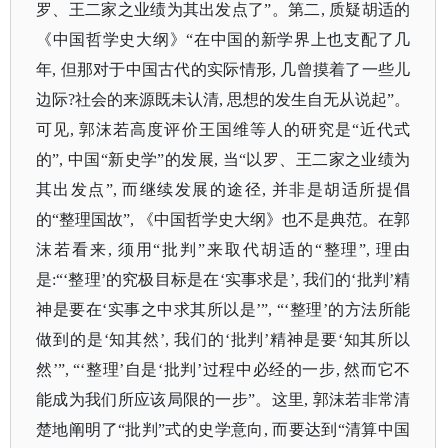
罗、王二家之业绩为其出发点了”。第二, 质疑胡适的
《中国哲学史大纲》
“在中国的新学界上也支配了几
年, 但那对于中国古代的实际情形, 几曾摸着了一些儿
边际?社会的来源既未认清, 思想的发生自无从说起”。
可见, 郭沫若高度评价王国维等人的研究是“近代式
的”, 中国“新史学”的发展, 当“以罗、王二家之业绩为
其出发点”, 而继续发展的途径, 并非是胡适所提倡
的“整理国故”, 《中国哲学史大纲》也不是典范。在郭
沫若看来, 须用“批判”来取代胡适的“整理”, 理由
是:“‘整理’的究极目标是在‘实事求是’, 我们的‘批判’精
神是要在‘实事之中求其所以是’”, “‘整理’的方法所能
做到的是‘知其然’, 我们的‘批判’精神是要‘知其所以
然’”, “‘整理’自是‘批判’过程中必经的一步, 然而它不
能成为我们所应该局限的一步”。这里, 郭沫若非常清
楚地阐明了“批判”式的史学意向, 而要达到“清算中国