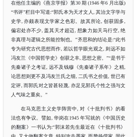
在他任主编的《燕京学报》第
30 期 (1946 年6 月出版)
“书评”栏目中写道:“郭氏本为天才文人, 其治文字学与
史学, 亦颇表现文学家之色彩。故其所论, 创获固多,
偏宕处亦不少, 盖其天才超迈, 想象力如天马行空, 绝
非真理与逻辑之所能控制也。”齐思和的结论是:“此书
专为研究古代思想而作, 若以哲学眼光观之, 则远不如
冯友兰《中国哲学史》创获之丰, 思想之密。”“是书于
先秦诸子之考证, 远不及钱穆《先秦诸子系年》之精,
论思想则更不及冯友兰氏之细, 二氏书之价值, 世已有
定评, 而郭氏对之皆甚轻蔑, 亦足见郭氏个性之强与文
人气味之重矣。”
在马克思主义史学阵营中
, 对《十批判书》的看
法也有争议。譬如, 华岗在1945 年写就的《中国历史
的翻案》一书认为:“郭沫若先生最近在《十批判书》
中, 又大做翻案文章, 特别攻击墨家, 而赞扬儒家, 因此