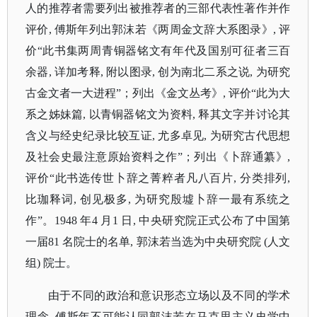
人的推荐者需要列出被推荐者的三部代表性著作并作
评价, 傅斯年列出郭沫若《两周金文辞大系图录》, 评
价“此书集两周青铜器铭文有年代及国别可征者三百
余器, 详加考释, 附以图录, 创为南北二系之说, 为研究
古金文者一大进程”；列出《金文丛考》, 评价“此为大
系之姊妹篇, 以青铜器铭文为资料, 释其文字并讨论其
含义与经史纪录比较互证, 尤多卓见, 为研究古代思想
及社会史最注意原始资料之作”；列出《卜辞通纂》,
评价“此书选传世卜辞之菁粹者凡八百片, 分类排列,
比珈释词, 创见极多, 为研究殷墟卜辞一最有系统之
作”。1948 年4 月1 日, 中央研究院正式公布了中国第
一届81 名院士的名单, 郭沫若当选为中央研究院 (人文
组) 院士。
由于不同的政治和意识形态立场以及不同的学术
理念
, 傅斯年不可能认同郭沫若在马克思主义史学中