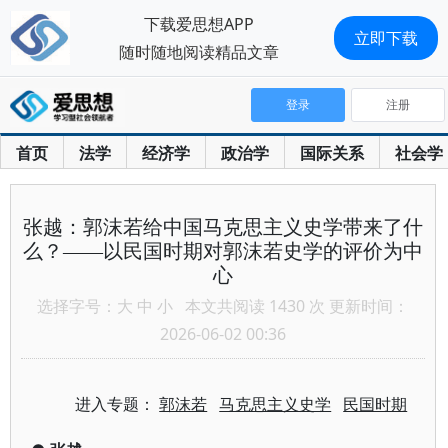
下载爱思想APP
立即下载
随时随地阅读精品文章
登录
注册
首页
法学
经济学
政治学
国际关系
社会学
张越：郭沫若给中国马克思主义史学带来了什
么？——以民国时期对郭沫若史学的评价为中
心
选择字号：
大
中
小
本文共阅读 1430 次 更新时间：
2026-06-02 00:36
进入专题：
郭沫若
马克思主义史学
民国时期