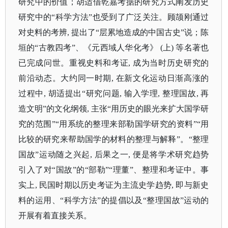
研究中的价值；胡适借乾嘉考据的研究方式阐发历史
研究中的“科学方法”也受到了广泛关注。顾颉刚通过
对史料的考辨, 提出了“层累地造成的中国古史”说；陈
垣的“古教四考”、《元西域人华化考》 (上) 等名著也
已完成问世。重视史料和考证, 成为当时历史研究的
前沿动态。大约同一时期, 在新文化运动日渐高涨的
过程中, 胡适提出“研究问题, 输入学理, 整理国故, 再
造文明”的文化纲领, 主张“用历史的眼光来扩大国学研
究的范围”“用系统的整理来部勒国学研究的资料”“用
比较的研究来帮助国学的材料的整理与解释”。“整理
国故”运动随之兴起, 后果之一, 便是将学术研究趋势
引入了对“国故”的“部勒”“理董”、整理和考证中。事
实上, 民国时期以历史考证为主流史学趋势, 即与新史
料的运用、“科学方法”的提倡以及“整理国故”运动的
开展有着直接关系。