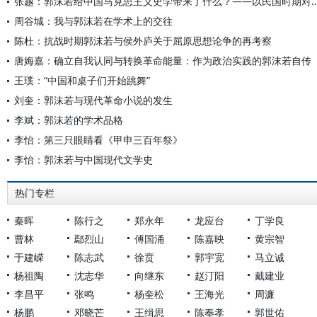
张越：郭沫若给中国马克思主义史学带来了什么？——以民国时期
周谷城：我与郭沫若在学术上的交往
陈杜：抗战时期郭沫若与侯外庐关于屈原思想论争的再考察
唐娒嘉：确立自我认同与转换革命能量：作为政治实践的郭沫若自传
王璞：“中国和桌子们开始跳舞”
刘奎：郭沫若与现代革命小说的发生
李斌：郭沫若的学术品格
李怡：第三只眼睛看《甲申三百年祭》
李怡：郭沫若与中国现代文学史
热门专栏
秦晖
陈行之
郑永年
龙应台
丁学良
曹林
鄢烈山
傅国涌
陈嘉映
黄宗智
于建嵘
陈志武
徐贲
郭宇宽
马立诚
杨祖陶
沈志华
向继东
赵汀阳
戴建业
李昌平
张鸣
杨奎松
王海光
周濂
杨鹏
邓晓芒
王缉思
陈奉孝
郭世佑