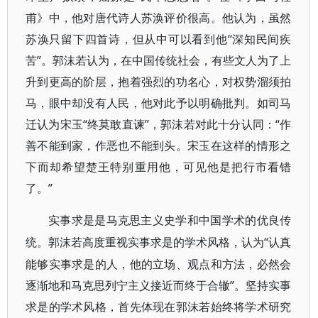
甫》中，他对唐代诗人苏涣评价很高。他认为，虽然
苏涣只留下四首诗，但从中可以看到他“深知民间疾
苦”。郭沫若认为，在中国传统社会，有些文人为了上
升到更高的阶层，抱着强烈的功名心，对权势溜须拍
马，眼中却没有人民，他对此予以明确批判。如司马
迁认为宋玉“终莫敢直谏”，郭沫若对此十分认同：“作
善不能到家，作恶也不能到头。宋玉在这样的情形之
下而却希望楚王特别重用他，可见他是把行市看错
了。”
实事求是是马克思主义史学和中国学术的优良传
“认真
统。郭沫若高度重视实事求是的学术风格，认为
能够实事求是的人，他的立场、观点和方法，必然会
逐渐地和马克思列宁主义接近而终于合辙”。坚持实事
求是的学术风格，首先体现在郭沫若始终将学术研究