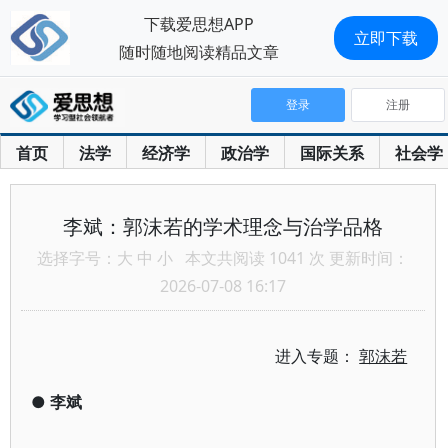
下载爱思想APP
立即下载
随时随地阅读精品文章
登录
注册
首页
法学
经济学
政治学
国际关系
社会学
李斌：郭沫若的学术理念与治学品格
选择字号：
大
中
小
本文共阅读 1041 次 更新时间：
2026-07-08 16:17
进入专题：
郭沫若
●
李斌