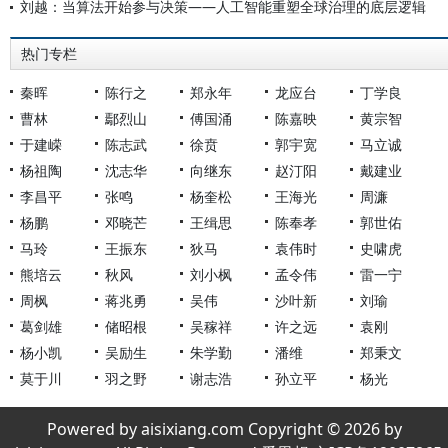
刘越：当算法开始参与决策——人工智能重塑全球治理的底层逻辑
热门专栏
秦晖
陈行之
郑永年
龙应台
丁学良
曹林
鄢烈山
傅国涌
陈嘉映
黄宗智
于建嵘
陈志武
徐贲
郭宇宽
马立诚
杨祖陶
沈志华
向继东
赵汀阳
戴建业
李昌平
张鸣
杨奎松
王海光
周濂
杨鹏
邓晓芒
王缉思
陈奉孝
郭世佑
马玲
王振东
狄马
袁伟时
史啸虎
熊培云
秋风
刘小枫
孟令伟
雷一宁
周枫
蒋兆勇
吴伟
沙叶新
刘瑜
葛剑雄
储昭根
吴稼祥
许之远
袁刚
杨小凯
吴励生
朱学勤
潘维
郑秉文
莫于川
羽之野
谢志浩
孙立平
杨光
Powered by aisixiang.com Copyright © 2026 by