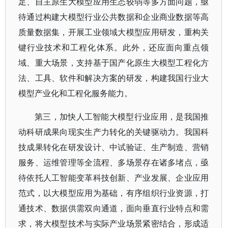
足、自主原生大模型应用生态较弱等多方面问题，亟
待通过构建大模型行业公共数据和企业商业数据等高
质量数据集，开展工业领域大模型应用研发，重构关
键行业技术和工程化体系。此外，还应面向重点领
域、重大场景，支持基于国产化原生大模型工程化方
法、工具、软件和解决方案的研发，构建我国行业大
模型产业化和工程化服务能力。
第三，加快人工智能大模型行业应用，是我国推
动科研成果向现实生产力转化的关键驱动力。我国科
技成果转化在研发设计、中试验证、生产制造、营销
服务、运维管理等全流程、多场景存在诸多堵点，亟
待依托人工智能变革科技创新、产业发展、企业应用
范式，以大模型应用为基础，有序组织行业资源，打
通技术、数据供需双向通道，面向垂直行业特点和需
求，将大模型技术与实际产业场景紧密结合，形成适