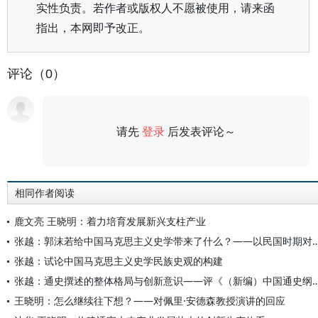
实性负责。若作者或版权人不愿被使用，请来函
指出，本网即予改正。
评论（0）
请先
登录
后发表评论～
评论
相同作者阅读
鹿文亮 王晓明：着力培育发展新兴支柱产业
张越：郭沫若给中国马克思主义史学带来了什么？——以民国时期
张越：试论中国马克思主义史学民族史观的构建
张越：通史撰述的整体格局与创新意识——评《（新
王晓明：怎么继续往下想？——对佩里·安德森教授演讲的回应