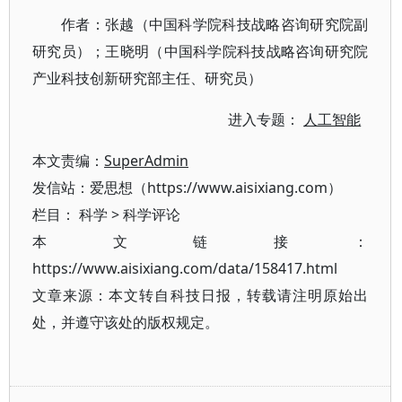
作者：张越（中国科学院科技战略咨询研究院副
研究员）；王晓明（中国科学院科技战略咨询研究院
产业科技创新研究部主任、研究员）
进入专题：
人工智能
本文责编：
SuperAdmin
发信站：爱思想（https://www.aisixiang.com）
栏目：
科学
>
科学评论
本文链接：
https://www.aisixiang.com/data/158417.html
文章来源：本文转自科技日报，转载请注明原始出
处，并遵守该处的版权规定。