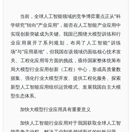
当前，全球人工智能领域的竞争博弈重点正从“科
学研究”转向“产业应用”，能否在人工智能产业应用中
实现创新突破成为关键。我国已围绕大模型训练和行
业应用展开了系列规划，布局了人工智能“训练
场”与“应用基地”，但我国在该领域仍面临核心技术攻
关、工程化应用等方面的挑战，亟待国家整体统筹布
局大模型行业应用创新（工程）中心，形成高质量数
据集、强化行业大模型开发、提供工程化服务、探索
新型人工智能应用组织运营模式、发展我国自主大模
型生态体系。
加快大模型行业应用具有重要意义
加快人工智能行业应用对于我国获取全球人工智
能竞争主动权、解决工业制造领域面临的短板问题、