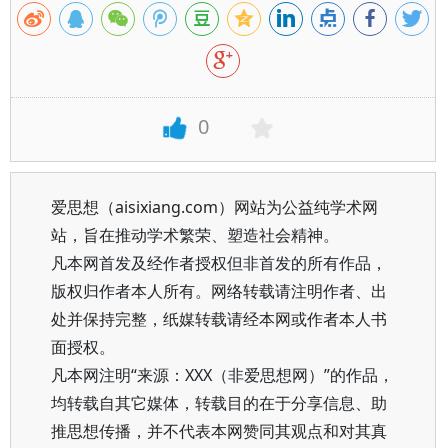
0
爱思想（aisixiang.com）网站为公益纯学术网
站，旨在推动学术繁荣、塑造社会精神。
凡本网首发及经作者授权但非首发的所有作品，
版权归作者本人所有。网络转载请注明作者、出
处并保持完整，纸媒转载请经本网或作者本人书
面授权。
凡本网注明“来源：XXX（非爱思想网）”的作品，
均转载自其它媒体，转载目的在于分享信息、助
推思想传播，并不代表本网赞同其观点和对其真