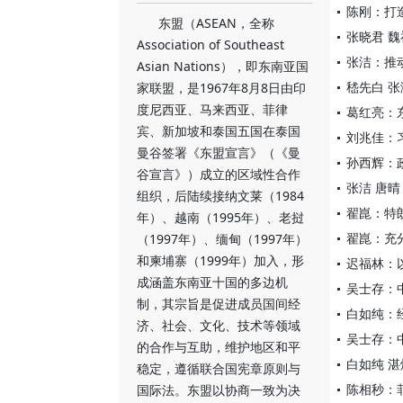
陈刚：打
东盟（ASEAN，全称
张晓君 
Association of Southeast
张洁：推
Asian Nations），即东南亚国
嵇先白 
家联盟，是1967年8月8日由印
度尼西亚、马来西亚、菲律
葛红亮：
宾、新加坡和泰国五国在泰国
刘兆佳：
曼谷签署《东盟宣言》（《曼
孙西辉：
谷宣言》）成立的区域性合作
张洁 唐
组织，后陆续接纳文莱（1984
翟崑：特
年）、越南（1995年）、老挝
翟崑：充
（1997年）、缅甸（1997年）
和柬埔寨（1999年）加入，形
迟福林：
成涵盖东南亚十国的多边机
吴士存：
制，其宗旨是促进成员国间经
白如纯：
济、社会、文化、技术等领域
吴士存：
的合作与互助，维护地区和平
白如纯 
稳定，遵循联合国宪章原则与
陈相秒：
国际法。东盟以协商一致为决