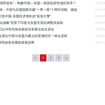
困境即使命”：构建中国—东盟—美国包容性地区秩序？
2024-0
剑雄：中国与东盟国家共建“一带一路”十周年回顾、挑战
2024-0
打造中国-东盟经济增长的“蓝色引擎”
2024-0
印太战略”背景下印度与东盟关系的调整及影响
2024-0
巴以冲突导致东南亚对美看法发生变化
2024-0
促进以中国与东盟为重点的亚洲经济一体化进程
2024-0
岸田政权东盟政策新趋势
2023-1
«
1
2
3
»