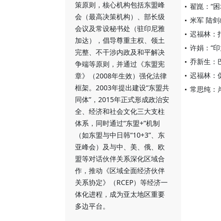
策原则，核心机构包括东盟峰
翟崑：“
会（最高决策机构）、部长级
米军 陆
会议及常设秘书处（驻印尼雅
迟福林：
加达），倡导尊重主权、领土
许娟：“
完整、不干涉内政及和平解决
乔新生：
争端等原则，并通过《东盟宪
迟福林：
章》（2008年生效）强化法律
框架。2003年提出建设“东盟共
常思纯：
同体”，2015年正式形成政治安
全、经济和社会文化三大支柱
体系，同时通过“东盟+”机制
（如东盟与中日韩“10+3”、东
亚峰会）及与中、美、俄、欧
盟等对话伙伴关系深化区域合
作，推动《区域全面经济伙伴
关系协定》（RCEP）等经济一
体化进程，成为亚太地区重要
多边平台。