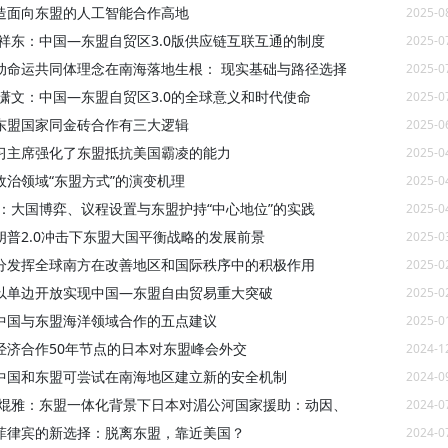
造面向东盟的人工智能合作高地
2025-0
魏祥东：中国—东盟自贸区3.0版供应链互联互通的制度
2025-0
动命运共同体理念在南海落地生根： 现实基础与路径选择
2025-0
张潇文：中国—东盟自贸区3.0的全球意义和时代使命
2025-0
东盟国家同金砖合作有三大逻辑
2025-0
习主席强化了东盟抵抗美国霸凌的能力
2025-0
政治领域“东盟方式”的演变机理
2025-0
晴：大国博弈、议程设置与东盟护持“中心地位”的实践
2025-0
朗普2.0冲击下东盟大国平衡战略的发展前景
2025-0
分发挥全球南方在改善地区和国际秩序中的积极作用
2025-0
以单边开放实现中国—东盟自由贸易重大突破
2025-0
中国与东盟海洋领域合作的五点建议
2025-0
经济合作50年节点的日本对东盟峰会外交
2024-1
中国和东盟可尝试在南海地区建立新的安全机制
2024-0
湛焜雅：东盟一体化背景下日本对湄公河国家援助：动因、
2024-0
菲律宾的新选择：脱离东盟，靠近美国？
2024-0