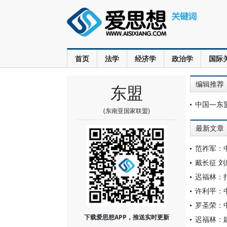
首页
法学
经济学
政治学
国际
编辑推荐
东盟
中国—东盟
(东南亚国家联盟)
最新文章
范祚军：
戴长征 
迟福林：
许利平：
罗圣荣：
下载爱思想APP，推送实时更新
迟福林：