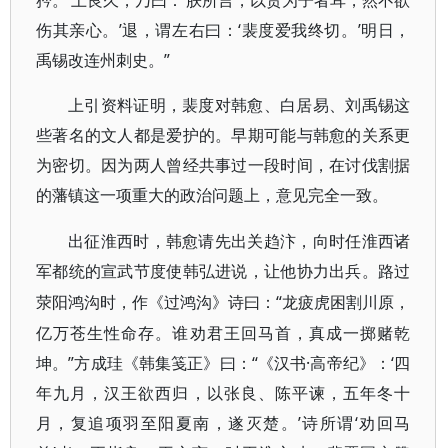
矜。’上良久，乃曰：‘朕所言，以责为子者耳，然不欲
伤其亲心。’退，谓左右曰：‘裴度爱我终切。’明日，
禹锡改连州刺史。”
上引资料证明，裴度对韩愈、白居易、刘禹锡这
些著名的文人都是爱护的。早期可能与韩愈的关系更
为密切。因为两人曾经共事过一段时间，在讨伐割据
的藩镇这一项重大的政治问题上，意见完全一致。
出征淮西时，韩愈请先出关趋汴，向时任淮西诸
军都统的宣武节度使韩弘进说，让他协力出兵。路过
“龙疲虎困割川原，
荥阳鸿沟时，作《过鸿沟》诗曰：
亿万苍生性命存。谁劝君王回马首，真成一掷赌乾
坤。”方成珪《韩集笺正》曰：“《汉书·高帝纪》：‘四
年九月，汉王欲西归，以张良、陈平谏，五年冬十
月，复追项羽至阳夏南，遂灭楚。’诗所谓‘劝回马