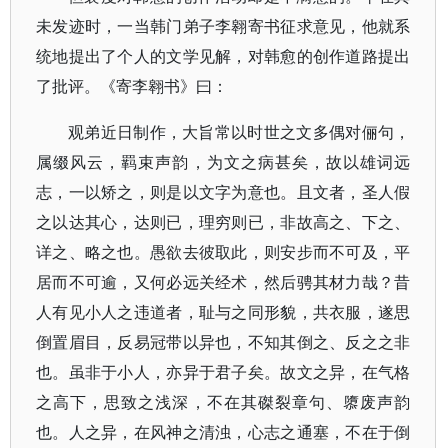
未发迹时，一当韩门弟子李翱寄书征求意见，他就系
统地提出了个人的文学见解，对韩愈的创作道路提出
了批评。《寄李翱书》曰：
观弟近日制作，大旨常以时世之文多偶对俪句，
属缀风云，羁束声韵，为文之病甚矣，故以雄词远
志，一以矫之，则是以文字为意也。且文者，圣人假
之以达其心，达则已，理穷则已，非故高之、下之、
详之、略之也。愚欲去彼取此，则安步而不可及，平
居而不可逾，又何必远关经术，然后骋其材力哉？昔
人有见小人之违道者，耻与之同形貌，共衣服，遂思
倒置眉目，反易冠带以异也，不知其倒之、反之之非
也。虽非于小人，亦异于君子矣。故文之异，在气格
之高下，思致之浅深，不在其磔裂章句、隳废声韵
也。人之异，在风神之清浊，心志之通塞，不在于倒