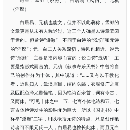
诗章：孟郊（矫激）、白居易（浅切）、元稹
（淫靡）
白居易、元稹也能文，但并不以此著称，孟郊的
文章更是从未有人称述过。这三个人确是以诗章著闻
“矫激”，不同于白诗的“浅切”和元诗
于世的。但孟诗
的“淫靡”；元、白二人关系深切，诗风也相近。说元
诗“淫靡”，主要是指内容而言的；说白诗“浅切”，主
要是指形式而言的。元稹《叙事寄乐天书》中曾将自
己的创作分为十体，其中说道：“……又有以干教化
者，近世妇人，晕淡眉目，绾约头鬓，衣服修广之度
及匹配色泽尤剧怪艳，因为艳诗百余首，词有今古，
又两体。”可见十体之中，五、七言今体艳诗和五、七
言古体艳诗发生的影响尤为巨大，所以《国史补》中
标举“淫靡”二字，用以概括元诗的特点。只是创作艳
诗者可不限元氏一人，白居易也擅长此体，而且元白