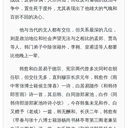
争中，置生死于度外，尤其表现出了他雄大的气魄和
百折不回的决心。
他与当代的文人都有交往，但关系最深的几位，
则是政治地位和社会声望无法与之相比的孟郊、贾岛
等人。韩门弟子中除张籍外，李翱、皇甫湜等人都要
比他晚上一辈。
韩愈和白居易于德宗、宪宗两代曾多次同时在朝
任职，但交往无多，直到穆宗长庆元年，韩愈作《雨
中寄张博士籍侯主簿喜》一诗，白居易随作《和韩侍
郎苦雨》诗一首，其后韩、白同游郑家池，白作《同
韩侍郎游郑家池吟诗小饮》，今存韩集未见和作。白
又赠予《老戒》一篇，韩无酬和。长庆二年，韩愈有
《早春与张十八博士籍游杨尚书林亭寄第三阁老兼呈