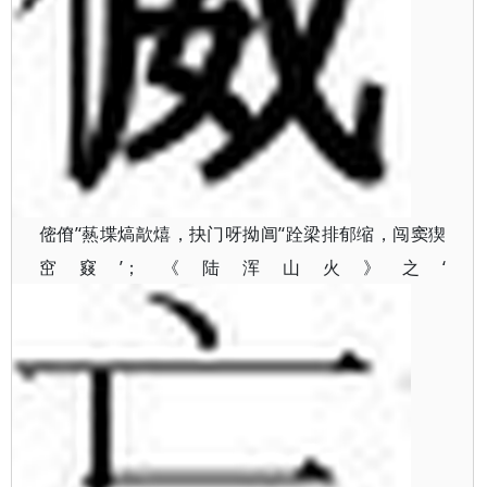
’‘爇堞熇歊
’‘跧梁排郁缩，闯窦猰
㑻傄
熺
，抉门呀拗阊
窋窡’；《陆浑山火》之‘