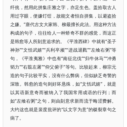
纤佻，然用此拼集庄雅之字，亦足生色。盖拾取古人
用过字眼，便嫌饤饾，故能文者恒自拼集，以避盗拾
之嫌。”唐代古文大家韩、柳最擅长此法。用这种方法
构成的句子，往往给人一种矫奇不群的感觉，而这正
是韩愈等人所刻意追求的。《平淮西碑》中就有“圣子
神孙”“文恬武嬉”“兵利卒顽”“进战退戮”“左飧右粥”等
句，《平淮夷雅》中也有“南征北伐”“归牛休马”“冲勇
韬力”“右翦左屠”“仰父俯子”等句。比较起来，柳宗元
造的句子比较平实，没有什么弊病，但似缺乏奇警的
深致。韩愈的造句则好坏悬殊，如“文恬武嬉”，就是
以其语新意奇而被纳入了我国常用成语的行列；而
如“左飧右粥”之句，则由刻意求新而流于晦涩费解。
大约这也就是裴度批评的“以文字为意”的磔裂章句之
病了。