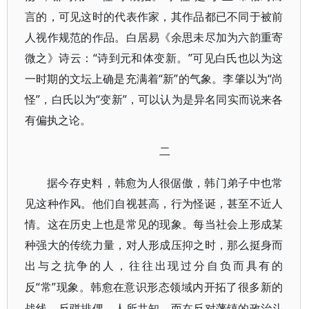
言的，可见这时的代表作家，其作品都已不同于被前
人视作规范的作品。白居易《余思未尽加为六韵重寄
微之》诗云：“诗到元和体变新。”可见白氏也以为这
一时期的文坛上确是充满着“新”的气象。李肇以为“尚
怪”，白氏以为“变新”，可以认为是异名同实而说来各
有偏执之论。
二
据今存史料，韩愈为人很倨傲，韩门弟子中也常
见这种作风。他们自视甚高，行为怪诞，甚至不近人
情。这在历史上也是常见的现象。每当社会上形成某
种强大的传统力量，对人形成压抑之时，那么挺身而
出与之抗争的人，往往出现过分自负而具有的
“常”现象。韩愈在意识形态领域内开拓了很多新的
反
战线，反骈排偶，人所共知，而在反对藩镇的政治斗