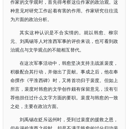
作家的文学观时，首先得考察这位作家的政治观。这
种意见对研究工作起着有害的作用。作家研究往往流
为片面的政治分析。
其实这种认识是不合实情的。就以韩愈、柳宗
元、刘禹锡等人对淮西军事的评价来说，也可看到政
治观点与文学观点的不能相互替代。
在这次军事活动中，韩愈坚决支持主战派裴度，
积极配合其行动，并做出了贡献。事成之后，他在奉
命撰作《平淮西碑》时，又将首功归于裴度。但如上
所言，裴度对韩愈的文学创作颇有保留意见，没有引
荐他担任过什么文字方面的要职。裴度与韩愈的一致
之处，主要在政治方面。
刘禹锡在贬斥远州时，受到过裴度的援救之恩，
但在评价淮西之役时，却是不满于韩愈的过分归功裴