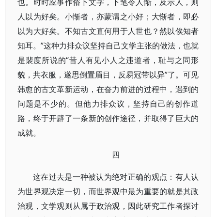
也。时时应事作俗下文字，下笔令人惭，及示人，则
人以为好矣。小惭者，亦蒙谓之小好；大惭者，即必
以为大好矣。不知古文直何用于人世也？然以俟知者
知耳。”这种力排众议坚持自己文学主张的做法，也就
是裴度所说的“昔人有见小人之违道者，耻与之同形
貌，共衣服，遂思倒置眉目，反易冠带以异”了。可见
韩愈的古文革新运动，在奋力前进的过程中，遇到的
问题是不少的。但他力排众议，坚持自己的创作道
路，终于开辟了一条新的创作途径，并取得了巨大的
成就。
四
这在过去是一种被认为绝对正确的观点：有人认
为世界观决定一切，而世界观中最为重要的就是其政
治观，文学观则从属于政治观，因此研究工作者探讨