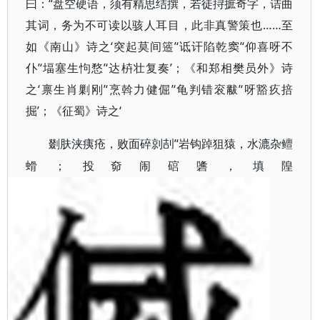
曰：“盘空硬语，须有精思结撰，若徒挦摭奇字，诘曲
其词，务为不可读以骇人耳目，此非真警策也……至
如《南山》诗之‘突起莫间簉’‘诋讦陷乾窦’‘仰喜呀不
仆’‘堛塞生怐愗’‘达枿壮复奏’；《和郑相樊员外》诗
之‘禀生肖剿刚’‘烹斡力健倔’‘龟判错衮黻’‘呀豁疚掊
掘’；《征蜀》诗之‘
’‘岩钩踔狙猿，水漉杂鳣
剟
肤浃痍疮，败面碎剠
㓤
螖；投奅闹
䃔䃧
，填隍