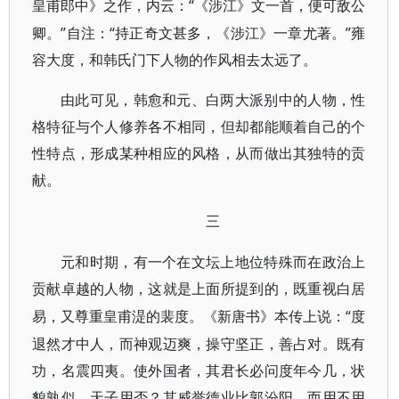
“《涉江》文一首，便可敌公
皇甫郎中》之作，内云：
卿。”自注：“持正奇文甚多，《涉江》一章尤著。”雍
容大度，和韩氏门下人物的作风相去太远了。
由此可见，韩愈和元、白两大派别中的人物，性
格特征与个人修养各不相同，但却都能顺着自己的个
性特点，形成某种相应的风格，从而做出其独特的贡
献。
三
元和时期，有一个在文坛上地位特殊而在政治上
贡献卓越的人物，这就是上面所提到的，既重视白居
“度
易，又尊重皇甫湜的裴度。《新唐书》本传上说：
退然才中人，而神观迈爽，操守坚正，善占对。既有
功，名震四夷。使外国者，其君长必问度年今几，状
貌孰似，天子用否？其威誉德业比郭汾阳，而用不用