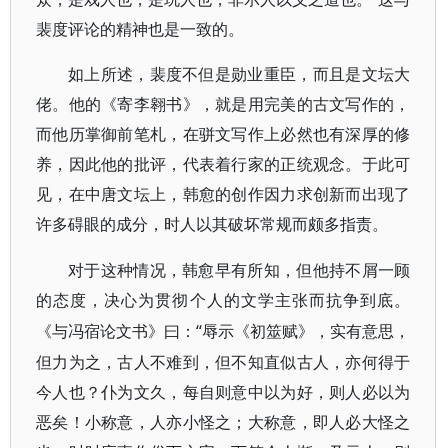
裴度评论的精神也是一致的。
如上所述，裴度不但是勋业重臣，而且是文坛大
佬。他的《寄李翱书》，就是用完美的古文写作的，
而他历掌御前笔札，在骈文写作上必然也有深厚的修
养，因此他的批评，代表着行家的正统观念。于此可
见，在中唐文坛上，韩愈的创作因力求创新而出现了
许多碍眼的成分，时人以其破坏常规而颇多指责。
对于这种情况，韩愈早有所知，但他持不屑一顾
的态度，决心为贯彻个人的文学主张而抗争到底。
“辱示《初筮赋》，实有意思，
《与冯宿论文书》曰：
但力为之，古人不难到，但不知直似古人，亦何得于
今人也？仆为文久，每自则意中以为好，则人必以为
恶矣！小称意，人亦小怪之；大称意，即人必大怪之