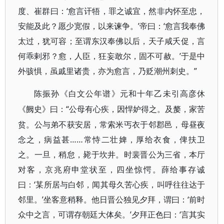
度、崔群曰：‘愈言讦牾，罪之诚宜，然非内怀至忠，
安能及此？愿少宽假，以来谏争。’帝曰：‘愈言我奉佛
太过，犹可容；至谓东汉奉佛以后，天子咸夭促，言
何乖剌邪？愈，人臣，狂妄敢尔，固不可赦。’于是中
外骇惧，虽戚里诸贵，亦为愈言，乃贬潮州刺史。”
陈振孙《白文公年谱》元和十年乙未引高彦休
“公母有心疾，因悍妒得之。及嫠，家苦
《阙史》曰：
贫。公与弟不获安居，常索米丐衣于邻郡邑，母昼夜
念之，病益甚……常恃二壮婢，厚给衣食，俾扶卫
之。一旦，稍怠，毙于坎井。时裴晋公为三省，本厅
对客，京兆府申堂状至，四坐惊愕。薛给事存诚
曰：‘某所居与白邻，闻其母久苦心疾，叫呼往往达于
邻里。’坐客意稍释。他日晋公独见夕拜，谓曰：‘前时
众中之言，可谓存朝廷大体矣。’夕拜正色曰：‘言其实