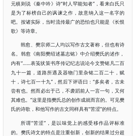
元稹则说《秦中吟》诗“时人罕能知者”，看来白氏只
是为了标榜自己的讽谏之作，故意纳入这一名字的
吧。按诸实际，当时流传最广的恐怕也只能是《长恨
歌》等诗章。
韩愈、樊宗师二人均以写作古文著称，但也有诗
名。韩愈《南阳樊绍述墓志铭》中介绍樊氏的述作，
“……表笺状策书序传记纪志说论今文赞铭凡二百
内有
九十一篇，道路所遇及器物门里杂铭二百二十，赋
十，诗七百一十九”，然后下评语曰：“多矣者，古未
尝有也。然而必出于己，不袭蹈前人一言一句，又何
其难也。”这里是指樊氏总的创作成就而言的。可见樊
氏的诗歌，和他写作的古文同样具有“苦涩”的特点。
“苦涩”，是以味觉上的感受移作品评标准
所谓
的。樊氏诗文的特点是注重创新，创新的结果过分超