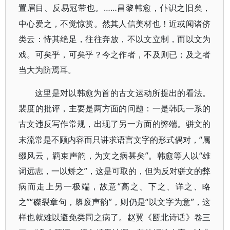
……昌黎韩愈，仆识之旧矣，
置眉目、反易冠带也。
中心爱之，不觉惊赏。然其人信美材也！近或闻诸侪
类云：恃其绝足，往往奔放，不以文立制，而以文为
戏。可矣乎，可矣乎？今之作者，不及则已；及之者
当大为防焉耳。
这里是对以韩愈为首的古文运动所提出的看法。
裴度的批评，主要是两方面的问题：一是韩氏一系的
古文违反写作常规，出现了另一方面的弊端。骈文的
“属
末流常是不顾内容而只讲求语言文字的形式偶对，
缀风云，羁束声韵，为文之病甚矣”。韩愈等人以“雄
词远志，一以矫之”，这是可取的，但为反对骈文的弊
病而走上另一极端，故意“高之、下之、详之、略
之”“磔裂章句，隳废声韵”，则仍是“以文字为意”，这
样也就难以避免类同之病了。赵翼《瓯北诗话》卷三