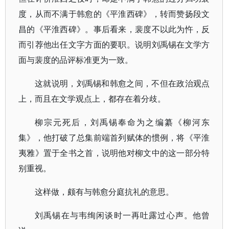
度，从而不满于韩愈的《平淮西碑》，转而赞扬段文
昌的《平淮西碑》。事后看来，裴度不以此为忤，反
而引荐他出任文字方面的要职。说明刘禹锡在文学方
面与裴度的品评标准更为一致。
这就说明，刘禹锡和韩愈之间，不但在政治观点
上，而且在文学观点上，都存在着分歧。
柳宗元死后，刘禹锡奉命为之编纂《柳河东
集》，他打破了总集前端首列赋体的惯例，将《平淮
夷雅》置于全书之首，说明他对柳文中的这一部分特
别重视。
这样做，颇有与韩愈分庭抗礼的意思。
刘禹锡在与韦绚闲谈时一再吐露过心声。他曾