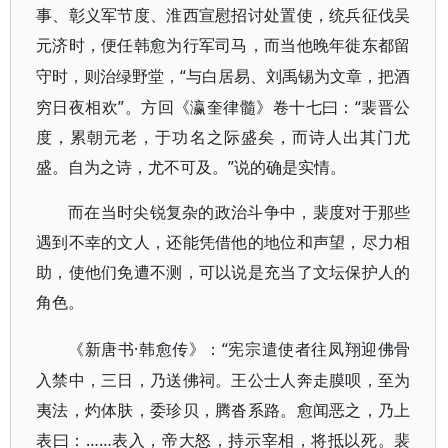
事、彰义军节度、淮西宣慰招讨处置使，统兵征伐吴
元济时，便任韩愈为行军司马，而当他晚年徙东都留
“与白居易、刘禹锡为文章，把酒
守时，则治绿野堂，
穷日夜相欢”。方回《瀛奎律髓》卷十七曰：“裴晋公
度，累朝元老，于功名之际盛矣，而诗人出其门尤
盛。自为之诗，尤不可及。”说的确是实情。
而在当时尖锐复杂的政治斗争中，裴度对于那些
遇到不幸的文人，还能凭借他的地位和声望，尽力相
助，使他们免遭不测，可以说是充当了文坛保护人的
角色。
·韩愈传》：“宪宗遣使者往凤翔迎佛骨
《新唐书
入禁中，三日，乃送佛祠。王公士人奔走膜呗，至为
夷法，灼体肤，委珍贝，腾沓系路。愈闻恶之，乃上
表曰：……表入，帝大怒，持示宰相，将抵以死。裴