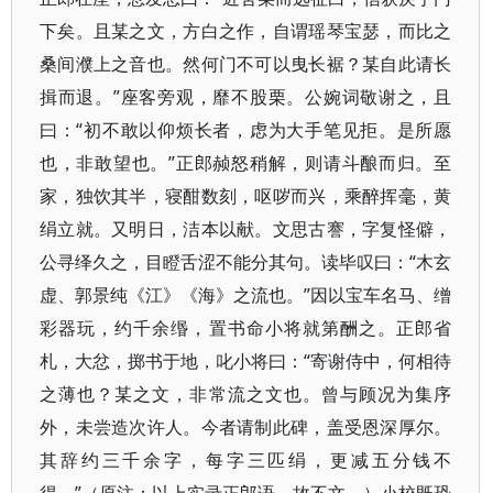
下矣。且某之文，方白之作，自谓瑶琴宝瑟，而比之
桑间濮上之音也。然何门不可以曳长裾？某自此请长
揖而退。”座客旁观，靡不股栗。公婉词敬谢之，且
曰：“初不敢以仰烦长者，虑为大手笔见拒。是所愿
也，非敢望也。”正郎赪怒稍解，则请斗酿而归。至
家，独饮其半，寝酣数刻，呕哕而兴，乘醉挥毫，黄
绢立就。又明日，洁本以献。文思古謇，字复怪僻，
公寻绎久之，目瞪舌涩不能分其句。读毕叹曰：“木玄
虚、郭景纯《江》《海》之流也。”因以宝车名马、缯
彩器玩，约千余缗，置书命小将就第酬之。正郎省
札，大忿，掷书于地，叱小将曰：“寄谢侍中，何相待
之薄也？某之文，非常流之文也。曾与顾况为集序
外，未尝造次许人。今者请制此碑，盖受恩深厚尔。
其辞约三千余字，每字三匹绢，更减五分钱不