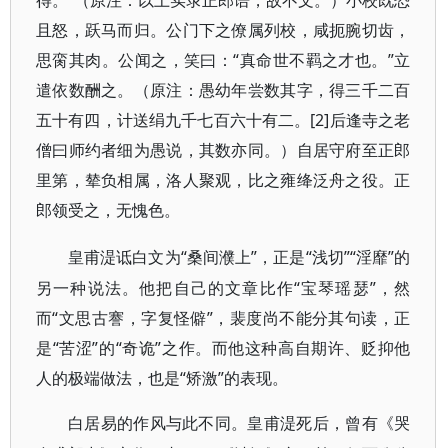
得。”（原注：以上实录正郎语，故不文。）小校既恐
且怒，跃马而归。公门下之僚属列校，咸扼腕切齿，
思脔其肉。公闻之，笑曰：“真命世不羁之才也。”立
遣依数酬之。（原注：愚幼年尝数其字，得三千二百
五十有四，计送绢九千七百六十有二。[2]
后逢寺之老
僧曰师约者细为愚说，其数亦同。）自居守府至正郎
里第，辇负相属，洛人聚观，比之雍绛泛舟之役。正
郎领受之，无愧色。
“桑间濮上”，正是“浅切”“淫靡”的
皇甫湜诋白文为
另一种说法。他把自己的文章比作“宝琴瑶瑟”，然
而“文思古謇，字复怪僻”，裴度尚不能分其句读，正
是“苦涩”的“奇诡”之作。而他这种高自期许、贬抑他
人的极端做法，也是“矫激”的表现。
白居易的作风与此不同。皇甫湜死后，曾有《哭