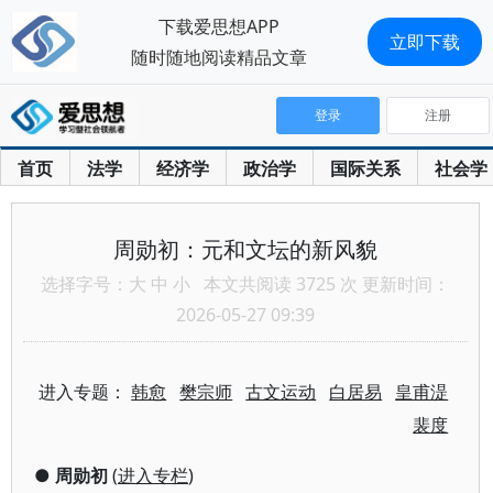
下载爱思想APP
立即下载
随时随地阅读精品文章
登录
注册
首页
法学
经济学
政治学
国际关系
社会学
周勋初：元和文坛的新风貌
选择字号：
大
中
小
本文共阅读 3725 次 更新时间：
2026-05-27 09:39
进入专题：
韩愈
樊宗师
古文运动
白居易
皇甫湜
裴度
●
周勋初
(
进入专栏
)