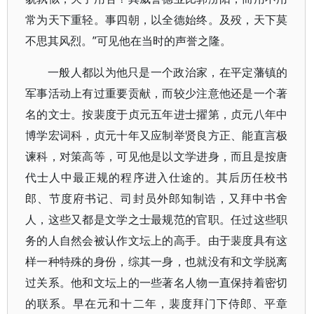
常为天下重轻。事四朝，以全德始终。及殁，天下莫
不思其风烈。”可见他在当时的声誉之隆。
一般人都以为他只是一个政治家，在平定藩镇的
军事活动上有过重要贡献，而较少注意他还是一个著
名的文士。按裴度于贞元五年进士擢第，贞元八年中
博学宏词科，贞元十年又应制举贤良方正、能直言极
谏科，对策高等，可见他是以文学进身，而且是按唐
代士人中最正规的程序进入仕途的。其后历任校书
郎、节度府书记、司封员外郎知制诰，又拜中书舍
人，这些又都是文学之士最规范的官职。任过这些职
务的人自然会被认作文坛上的高手。由于裴度具有这
样一种特殊的身份，综其一身，也就没有和文学脱离
过关系。他和文坛上的一些著名人物一直保持着密切
的联系。早在元和十二年，裴度拜门下侍郎、平章