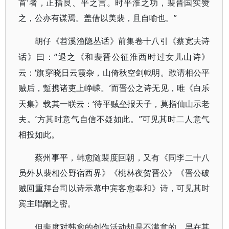
首’者，正指良、平之言。时平淮之功，裴晋国实赞
之，公亦有谋焉。盖借以美裴，且自喻也。”
胡仔《苕溪渔隐丛话》前集卷十八引《蔡宽夫诗
“退之《和裴晋公征淮西时过女儿山诗》
话》曰：
云：‘旗穿晓日云霞杂，山倚秋空剑戟明。敢请相公平
贼后，
’而晋公之诗无见，唯《白乐
蹔
携诸吏上峥嵘。
天集》载其一联云：‘待平贼垒报天子，莫指仙山示老
夫。’方其时意气自信不疑如此。”可见其时二人意气
相投如此。
蔡州事平，韩愈随裴度回朝，又有《同李二十八
员外从裴相公野宿西界》《桃林夜贺晋公》《晋公破
贼回重拜台司以诗示幕中宾客愈奉和》诗，可见其时
宾主唱酬之密。
但裴度对韩愈的创作活动却是不满意的。早在其