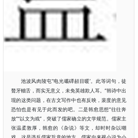
’‘电光
’。此等词句，徒
池波风肉陵屯
䃸
磹
頳
目暖
聱牙
”韩诗中出
轖
舌，而实无意义，未免英雄欺人耳。
现的这类问题，在古文写作中也有反映，裴度的意见
恐怕也是有见于此而发的吧。二是韩愈思想“往往奔
放”“以文为戏”，突破了儒家确立的文学规范。儒家主
张温柔敦厚，韩愈的《杂说》等文，却时时杂以嘲
戏，这是违反儒家旨意的地方。儒家向来视小说为小