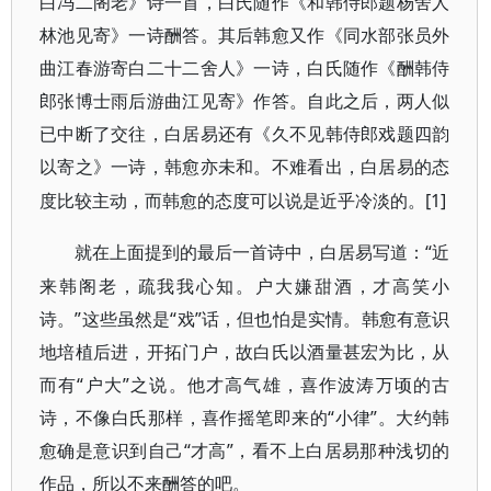
白冯二阁老》诗一首，白氏随作《和韩侍郎题杨舍人
林池见寄》一诗酬答。其后韩愈又作《同水部张员外
曲江春游寄白二十二舍人》一诗，白氏随作《酬韩侍
郎张博士雨后游曲江见寄》作答。自此之后，两人似
已中断了交往，白居易还有《久不见韩侍郎戏题四韵
以寄之》一诗，韩愈亦未和。不难看出，白居易的态
[1]
度比较主动，而韩愈的态度可以说是近乎冷淡的。
“近
就在上面提到的最后一首诗中，白居易写道：
来韩阁老，疏我我心知。户大嫌甜酒，才高笑小
诗。”这些虽然是“戏”话，但也怕是实情。韩愈有意识
地培植后进，开拓门户，故白氏以酒量甚宏为比，从
而有“户大”之说。他才高气雄，喜作波涛万顷的古
诗，不像白氏那样，喜作摇笔即来的“小律”。大约韩
愈确是意识到自己“才高”，看不上白居易那种浅切的
作品，所以不来酬答的吧。