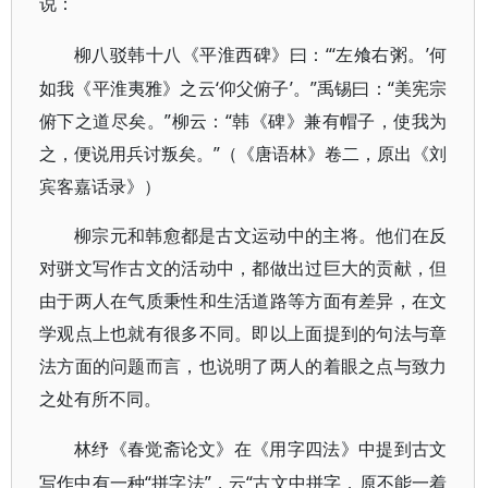
说：
“‘左飧右粥。’何
柳八驳韩十八《平淮西碑》曰：
如我《平淮夷雅》之云‘仰父俯子’。”禹锡曰：“美宪宗
俯下之道尽矣。”柳云：“韩《碑》兼有帽子，使我为
之，便说用兵讨叛矣。”（《唐语林》卷二，原出《刘
宾客嘉话录》）
柳宗元和韩愈都是古文运动中的主将。他们在反
对骈文写作古文的活动中，都做出过巨大的贡献，但
由于两人在气质秉性和生活道路等方面有差异，在文
学观点上也就有很多不同。即以上面提到的句法与章
法方面的问题而言，也说明了两人的着眼之点与致力
之处有所不同。
林纾《春觉斋论文》在《用字四法》中提到古文
“拼字法”，云“古文中拼字，原不能一着
写作中有一种