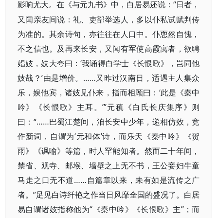
“日者，
影响尤大。在《与元九书》中，白居易还说：
又闻亲友间说：礼、吏部举选人，多以仆私试赋判传
为准的。其余诗句，亦往往在人口中。仆恧然自愧，
不之信也。及再来长安，又闻有军使高霞寓者，欲聘
娼妓，妓大夸曰：‘我诵得白学士《长恨歌》，岂同他
妓哉？’由是增价。……又昨过汉南日，适遇主人集众
乐，娱他宾，诸妓见仆来，指而相顾曰：‘此是《秦中
吟》《长恨歌》主耳。’”元稹《白氏长庆集序》则
曰：“……巴蜀江楚间，洎长安中少年，递相仿效，竞
作新词，自谓为‘元和体’诗，而乐天《秦中吟》《贺
雨》《讽喻》等篇，时人罕能知者。然而二十年间，
禁省、观寺、邮堠、墙壁之上无不书，王公妾妇牛童
马走之口无不道……自篇章以来，未有如是流传之广
者。”足见白诗纤艳之作当日风靡全国的盛况了。白居
易自谓诸妓指称他为“《秦中吟》《长恨歌》主”；而