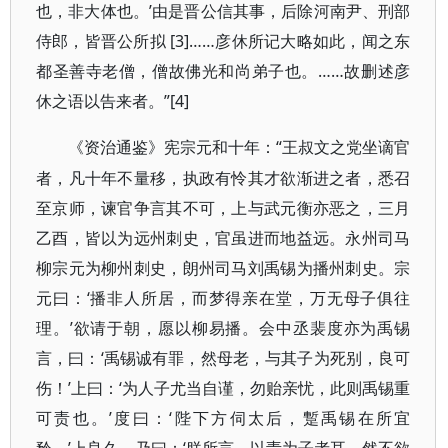
也，非大体也。’由是晋公信其事，后除河南尹、刑部
侍郎，皆晋公所拟 [3]……彦休所记大略如此，闻之东
都圣善寺老僧，僧故佛光和尚弟子也。……故删述彦
休之语以告来者。”
[4]
“王叔文之党坐谪官
《资治通鉴》宪宗元和十年：
者，凡十年不量移，执政有怜其才欲渐进之者，悉召
至京师，谏官争言其不可，上与武元衡亦恶之，三月
乙酉，皆以为远州刺史，官虽进而地益远。永州司马
柳宗元为柳州刺史，朗州司马刘禹锡为播州刺史。宗
元曰：‘播非人所居，而梦得亲在堂，万无母子俱往
理。’欲请于朝，愿以柳易播。会中丞裴度亦为禹锡
言，曰：‘禹锡诚有罪，然母老，与其子为死别，良可
伤！’上曰：‘为人子尤当自谨，勿贻亲忧，此则禹锡重
可责也。’度曰：‘陛下方伺太后，蹔禹锡在所宜