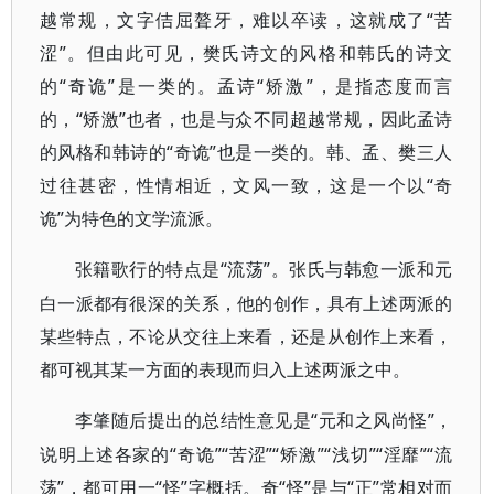
越常规，文字佶屈聱牙，难以卒读，这就成了“苦
涩”。但由此可见，樊氏诗文的风格和韩氏的诗文
的“奇诡”是一类的。孟诗“矫激”，是指态度而言
的，“矫激”也者，也是与众不同超越常规，因此孟诗
的风格和韩诗的“奇诡”也是一类的。韩、孟、樊三人
过往甚密，性情相近，文风一致，这是一个以“奇
诡”为特色的文学流派。
“流荡”。张氏与韩愈一派和元
张籍歌行的特点是
白一派都有很深的关系，他的创作，具有上述两派的
某些特点，不论从交往上来看，还是从创作上来看，
都可视其某一方面的表现而归入上述两派之中。
“元和之风尚怪”，
李肇随后提出的总结性意见是
说明上述各家的“奇诡”“苦涩”“矫激”“浅切”“淫靡”“流
荡”，都可用一“怪”字概括。奇“怪”是与“正”常相对而