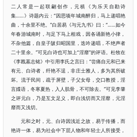
二人常是一起联翩创作，元稹《为乐天自勘诗
集……》诗题内云：“因思顷年城南醉归，马上递唱艳
曲，十余里不绝。”白居易《与元九书》曰：“……如今
年春游城南时，与足下马上相戏，因各诵新艳小律，
不杂他篇，自皇子陂归昭国里，迭吟递唱，不绝声者
二十里余。”可见白诗也可加上“淫靡”的评语。杜牧在
《李戡墓志铭》中引用李氏之言曰：“尝痛自元和已来
有元、白诗者，纤艳不逞，非庄士雅人，多为其所破
坏。流于民间，疏于屏壁，子父女母，交口教授，淫
言媟语，冬寒夏热，入人肌骨，不可除去。”可见李肇
之评元白，乃是互文足义，即白浅切而又淫靡，元淫
靡而又浅切。
元和之时，元、白诗因浅近之故，易于传播，而
艳诗一体，易为社会中下层人物和年轻士人所接受，