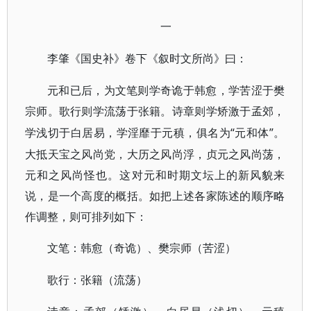
一
李肇《国史补》卷下《叙时文所尚》曰：
元和已后，为文笔则学奇诡于韩愈，学苦涩于樊
宗师。歌行则学流荡于张籍。诗章则学矫激于孟郊，
“元和体”。
学浅切于白居易，学淫靡于元稹，俱名为
大抵天宝之风尚党，大历之风尚浮，贞元之风尚荡，
元和之风尚怪也。这对元和时期文坛上的新风貌来
说，是一个高度的概括。如把上述各家陈述的顺序略
作调整，则可排列如下：
文笔：韩愈（奇诡）、樊宗师（苦涩）
歌行：张籍（流荡）