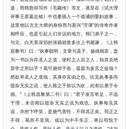
道，而韩愈却写作《毛颖传》等文，甚至在《试大理
评事王君墓志铭》中也要插入一个诡谲的娶妇故事，
这里他以古文大师的身份而与新兴“浮薄”的传奇作者
相呼应，也是引起人们非议的地方。韩门弟子之一，
与元、白关系深切的张籍就曾多次上书规谏，《上韩
昌黎书》曰：“执事聪明，文章与孟子、扬雄相若，盍
为一书以兴存圣人之道，使时之人后之人，知其去绝
异学之所以乎？曷可俯仰于俗，嚣嚣为多言之徒哉？
然欲举圣人之道哉，其身亦宜由之也。比见执事多尚
驳杂无实之说，使人陈之于前以为欢，此有以累于令
德。”《上韩昌黎第二书》曰：“君子发言举足，不远
于理，未尝闻以驳杂无实之说为戏也。执事每见其
说，亦拊卞呼笑，是挠气害性，不得其正矣。苟正之
不得，曷所不至焉。或以为中不失正，将以苟悦于
众，是戏人也，是玩人也，非示人以义之道也。”这与