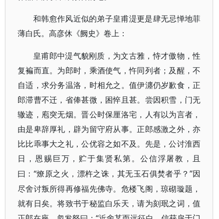
和韩愈作风近似的弟子皇甫湜更是肆无忌惮地菲
薄白氏。高彦休《阙史》卷上：
皇甫郎中湜气貌刚质，为文古雅，恃才傲物，性
复褊而直。为郎时，乘酒使气，忤同列者；及醒，不
自适，求分务温洛，时相允之。值伊瀍仍岁歉食，正
郎滞曹不迁，省俸甚微，困悴且甚。尝因积雪，门无
辙迹，庖突无烟。晋公时保厘洛宅，人有以为言者，
由是卑辞厚礼，辟为留守府从事。正郎感激之外，亦
比比乖事大之礼，公优容之如不及。先是，公讨淮西
日，恩赐巨万，贮于集贤私第。公信浮屠教，且
“燎原之火，漂杵之诛，其无玉石俱焚者乎？”因
曰：
尽舍讨叛所得再修福先佛寺。危楼飞阁，琼砌璇题，
就有日矣。将致书于秘监白乐天，请为刻珉之词，值
正郎在座，忽发怒曰：“近舍某而远征白，信获戾于门