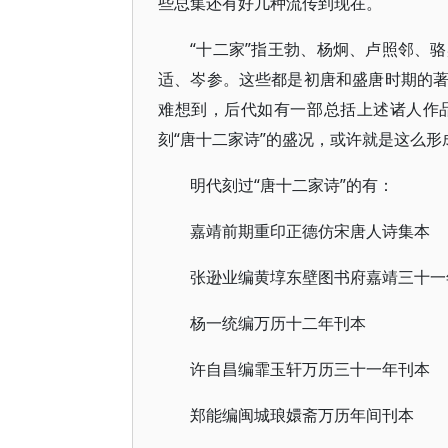
些总集还有好几种流传到现在。
“十二家”指王勃、杨炯、卢照邻、
适、岑参。这些都是初唐和盛唐时期的
难想到，后代如有一部总括上述诸人作
刻“唐十二家诗”的盛况，或许就是这么形
“唐十二家诗”的有：
明代刻过
嘉靖前期重印正德仿宋唐人诗集本
张逊业编黄埻东壁图书府嘉靖三十一
杨一统编万历十二年刊本
许自昌编霏玉轩万历三十一年刊本
郑能编闽城琅嬛斋万历年间刊本