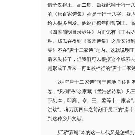
惜予仅得王、高二集。颇疑此种十行十
的《唐百家诗集》亦是十行十八字。疑均
给人很多启发。他说正德年间曾刻王、
《四库简明目录标注》内正记有《王右
种。郑氏在得到《高常侍集》之后又得
集》不在“唐十二家诗”之内。这就说明
后来失传了，但我们可以根据这个线索
是形成了后来一再重校梓行的“唐十二家诗
“唐十二家诗”刊于何地？传
这些
卷，“凡例”称“余家藏《孟浩然诗集》
下刻本，即高、岑、王、孟等十二家者”
洪跋”。考万历四年之前刻于吴下的“唐
到这种乡邦文献。
“嘉靖”本的这一年代又是怎样
所谓