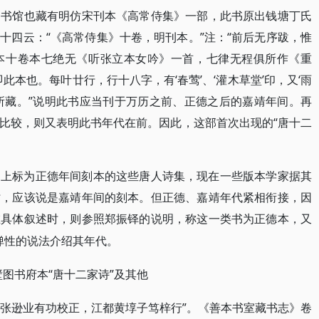
图书馆也藏有明仿宋刊本《高常侍集》一部，此书原出钱塘丁氏
十四云：“《高常侍集》十卷，明刊本。”注：“前后无序跋，惟
本十卷本七绝无《听张立本女吟》一首，七律无程俱所作《重
此本也。每叶廿行，行十八字，有‘春莺’、‘灌木草堂’印，又‘雨
所藏。”说明此书应当刊于万历之前、正德之后的嘉靖年间。再
比较，则又表明此书年代在前。因此，这部首次出现的“唐十二
书上标为正德年间刻本的这些唐人诗集，现在一些版本学家据其
时，应该说是嘉靖年间的刻本。但正德、嘉靖年代紧相衔接，因
在具体叙述时，则参照郑振铎的说明，称这一类书为正德本，又
有弹性的说法介绍其年代。
“唐十二家诗”及其他
壁图书府本
永嘉张逊业有功校正，江都黄埻子笃梓行”。《善本书室藏书志》卷