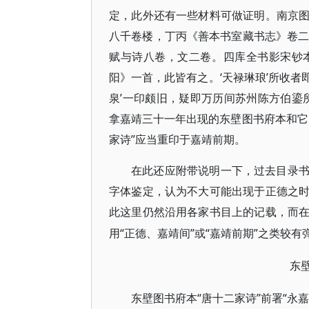
定，此外还有一些材料可做证明。南京
八千卷楼，丁丙《善本书室藏书志》卷二
赋与诗八卷，文二卷。四库全书影宋钞
阳》一首，此皆有之。‘天禄琳琅’所收者即
泉’一印颇旧，疑即万历间苏州陈方伯鎏
拿嘉靖三十一年出现的东壁图书府本和它
家诗”应当重印于嘉靖前期。
在此还应附带说明一下，过去目录
字体鉴定，认为不大可能出现于正德之
此这里仍然沿用各家书目上的记载，而
“正德、嘉靖间”或“嘉靖前期”之类较
用
东
“唐十二家诗”前署“
东壁图书府本