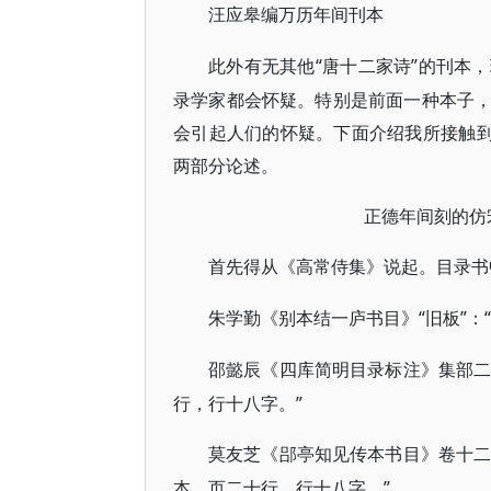
汪应皋编万历年间刊本
“唐十二家诗”的刊本
此外有无其他
录学家都会怀疑。特别是前面一种本子
会引起人们的怀疑。下面介绍我所接触到
两部分论述。
正德年间刻的仿
首先得从《高常侍集》说起。目录书
“旧板”
朱学勤《别本结一庐书目》
邵懿辰《四库简明目录标注》集部
行，行十八字。”
莫友芝《郘亭知见传本书目》卷十
本，页二十行，行十八字。”