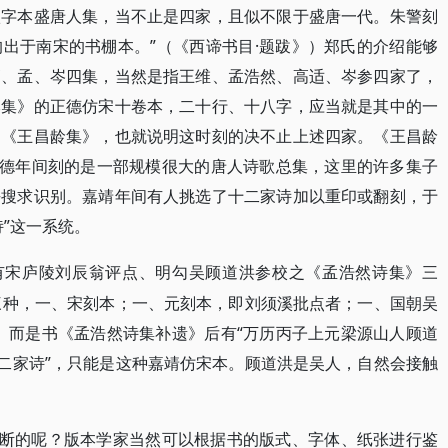
八字本盛唐人集，当不止是四家，且似不限于盛唐一代。朱警刻
出于南宋的书棚本。”（《西谛书目·题跋》）郑氏的介绍能够
高、孟、岑四集，当然是指王维、孟浩然、高适、岑参四家了，
丞集》的正德仿宋十卷本，二十行、十八字，应当就是其中的一
到《王昌龄集》，也就说明这时刻的决不止上述四家。《王昌龄
正德年间刻的是一部规模很大的唐人诗歌总集，这里的许多集子
去搜求识别。嘉靖年间有人挑选了十二家诗加以重印或翻刻，于
”这一系统。
世有宋庐陵刘辰翁评点、明勾吴顾道洪参校之《孟浩然诗集》三
凡三种，一、宋刻本；一、元刻本，即刘须溪批点者；一、国朝吴
。而是书《孟浩然诗集补遗》后有“万历丙子上元梁源山人顾道
十二家诗”，只能是这种嘉靖仿宋本。顾道洪是吴人，自然会接触
判断的呢？版本学家当然可以根据书的版式、字体、纸张进行鉴