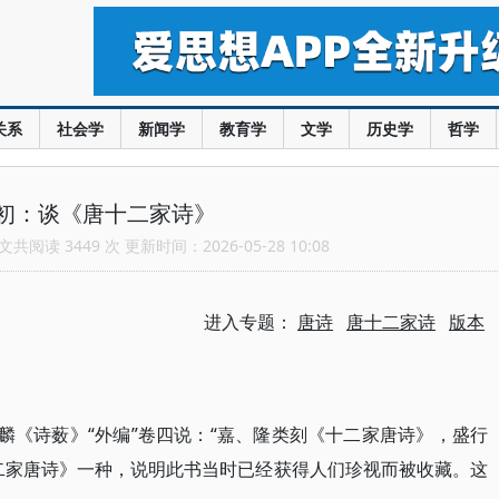
关系
社会学
新闻学
教育学
文学
历史学
哲学
初：谈《唐十二家诗》
共阅读 3449 次 更新时间：2026-05-28 10:08
进入专题：
唐诗
唐十二家诗
版本
应麟《诗薮》“外编”卷四说：“嘉、隆类刻《十二家唐诗》，盛行
二家唐诗》一种，说明此书当时已经获得人们珍视而被收藏。这