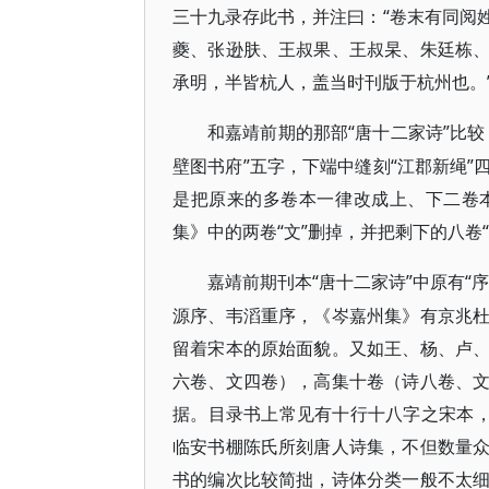
三十九录存此书，并注曰：“卷末有同阅
夔、张逊肤、王叔果、王叔杲、朱廷栋
承明，半皆杭人，盖当时刊版于杭州也。”
“唐十二家诗”比
和嘉靖前期的那部
壁图书府”五字，下端中缝刻“江郡新绳
是把原来的多卷本一律改成上、下二卷
集》中的两卷“文”删掉，并把剩下的八卷
“唐十二家诗”中原有
嘉靖前期刊本
源序、韦滔重序，《岑嘉州集》有京兆
留着宋本的原始面貌。又如王、杨、卢
六卷、文四卷），高集十卷（诗八卷、
据。目录书上常见有十行十八字之宋本，
临安书棚陈氏所刻唐人诗集，不但数量
书的编次比较简拙，诗体分类一般不太