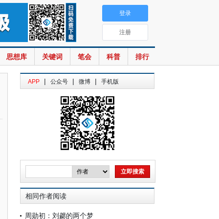
登录
注册
思想库
关键词
笔会
科普
排行
|
|
|
APP
公众号
微博
手机版
相同作者阅读
周勋初：刘勰的两个梦