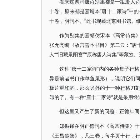
看来这两种唐诗别集都是一组唐人
“唐十二家诗”中
十卷，原来都是嘉靖本
十卷，明刊本。”此书现藏北京图书馆。
作为别集的嘉靖仿宋本《高常侍集
张允亮编《故宫善本书目》第二云：“唐
人”“旧藏景阳宫”“原称唐人诗集”等藏
“唐十二家诗”内的各种集子行
这种
异是前者书口作单鱼尾形），说明它们
板片重印的，那么另外的十一种行格刀
印的了。有一种“唐十二家诗”就是采用
但这里又产生了新的问题：正德年间
郑振铎在明正德刊本《高常侍集》十
《王昌龄集》，凡三卷，每半页十行，