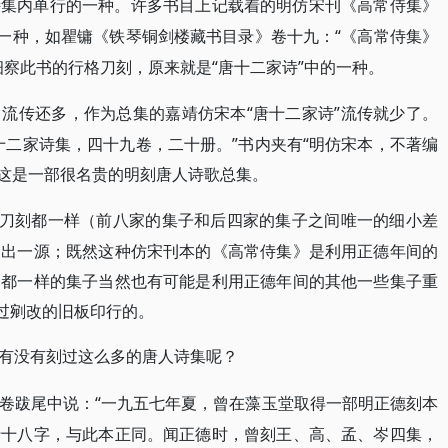
诗集内单行的一种。许多书目上记载着的明仿宋刊《高常侍集》
的一种，如瞿镛《铁琴铜剑楼藏书目录》卷十九：“《高常侍集》
细察此书的行格刀刻，原来就是“唐十二家诗”中的一种。
“唐十二家诗”流传就少了。
》流传还多，作为总集的嘉靖仿宋本
十二家诗集，四十九卷，二十册。”书内夹有“明仿宋本，不著编
签。这是一部很名贵的明刻唐人诗歌总集。
格刀刻都一样（前八家的集子和后四家的集子之间唯一的细小差
同出一源；既然这种仿宋刊本的《高常侍集》是利用正德年间的
刻都一样的集子当然也有可能是利用正德年间的其他一些集子重
经过剜改的旧板印行的。
有没有刻过这么多的唐人诗集呢？
“一九五七年夏，曾在藻玉堂取得一部明正德刻本
卷跋尾中说：
行十八字，与此本正同。闻正德时，曾刻王、高、孟、岑四集，