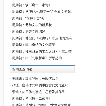
周勋初：谈《唐十二家诗》
周勋初：从“唐人七律第一”之争看文学观念的演变
周勋初：“芳林十哲”考
周勋初：元和文坛的新风貌
周勋初：唐诗文献综述
周勋初：韩愈的《永贞行》以及他同刘禹锡的交谊始末
周勋初：李白奇特的文化背景
周勋初：杜甫身后的求全之毁和不虞之誉
周勋初：由《九歌新考》所想起的
相同主题阅读
王瑞来：版本异同，校改何从？
张法：唐诗体式中的中国古代文化密码
缪钺：皮日休的事迹、思想及其作品
周勋初：谈《唐十二家诗》
周勋初：从“唐人七律第一”之争看文学观念的演变