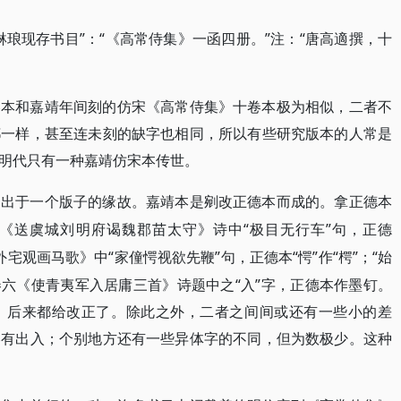
琳琅现存书目”：“《高常侍集》一函四册。”注：“唐高適撰，十
卷本和嘉靖年间刻的仿宋《高常侍集》十卷本极为相似，二者不
都一样，甚至连未刻的缺字也相同，所以有些研究版本的人常是
明代只有一种嘉靖仿宋本传世。
是出于一个版子的缘故。嘉靖本是剜改正德本而成的。拿正德本
“极目无行车”句，正德
《送虞城刘明府谒魏郡苗太守》诗中
外宅观画马歌》中“家僮愕视欲先鞭”句，正德本“愕”作“
”；“始
㮙
。卷六《使青夷军入居庸三首》诗题中之“入”字，正德本作墨钉。
，后来都给改正了。除此之外，二者之间间或还有一些小的差
略有出入；个别地方还有一些异体字的不同，但为数极少。这种