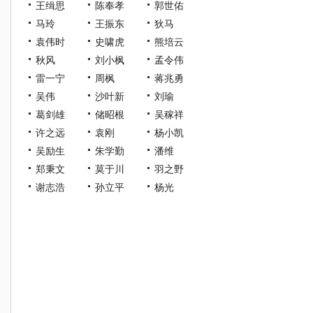
王缉思
陈奉孝
郭世佑
马玲
王振东
狄马
袁伟时
史啸虎
熊培云
秋风
刘小枫
孟令伟
雷一宁
周枫
蒋兆勇
吴伟
沙叶新
刘瑜
葛剑雄
储昭根
吴稼祥
许之远
袁刚
杨小凯
吴励生
朱学勤
潘维
郑秉文
莫于川
羽之野
谢志浩
孙立平
杨光