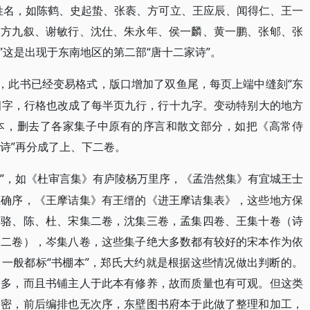
姓名，如陈鹤、史起蛰、张袠、方可立、王应辰、闻得仁、王一
、方九叙、谢敏行、沈仕、朱永年、侯一麟、黄一鹏、张郇、张
这是出现于东南地区的第二部“唐十二家诗”。
较，此书已经变易格式，版口增加了双鱼尾，每页上端中缝刻“东
”四字，行格也改成了每半页九行，行十九字。变动特别大的地方
本，删去了各家集子中原有的序言和散文部分，如把《高常侍
“诗”再分成了上、下二卷。
“序”，如《杜审言集》有庐陵杨万里序，《孟浩然集》有宜城王士
杜确序，《王摩诘集》有王缙的《进王摩诘集表》，这些地方保
、骆、陈、杜、宋集二卷，沈集三卷，孟集四卷、王集十卷（诗
文二卷），岑集八卷，这些集子绝大多数都有较好的宋本作为依
一般都标“书棚本”，郑氏大约就是根据这些情况做出判断的。
众多，而且书铺主人于此本有修养，故而质量也有可观。但这类
细密，前后编排也无次序，东壁图书府本于此做了整理和加工，