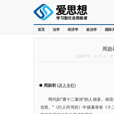
首页
法学
经济学
政治学
国际
周勋
选择字号：
大
中
小
本文
●
周勋初
(
进入专栏
)
“唐十二家诗”的人很多。胡
明代刻
当世。”《行人司书目》中就著录有《十