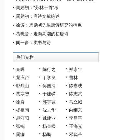
周勋初：“芳林十哲”考
周勋初：唐诗文献综述
徐涛：周勋初先生唐诗研究的特色
葛晓音：走向高潮的初唐诗
闻一多：类书与诗
热门专栏
秦晖
陈行之
郑永年
龙应台
丁学良
曹林
鄢烈山
傅国涌
陈嘉映
黄宗智
于建嵘
陈志武
徐贲
郭宇宽
马立诚
杨祖陶
沈志华
向继东
赵汀阳
戴建业
李昌平
张鸣
杨奎松
王海光
周濂
杨鹏
邓晓芒