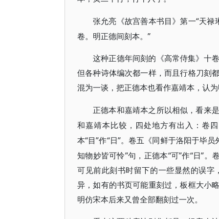
“天禄
张允亮《故宫善本书目》第一
卷。明正德间刻本。”
这种正德年间刻的《高常侍集》十
但各种诗体编次都一样，而且行格刀刻
混为一谈，把正德本也看作嘉靖本，认为
正德本和嘉靖本之所以相似，看来
和嘉靖本比较，四处地方有出入：卷四
本“目”作“日”。卷五《同鲜于洛阳于毕员
知物妙皆可怜”句，正德本“可”作“日”
可见前此刻书时留下的一些显然的误字
异，如有的书页可能重刻过，板框大小
明仿宋本后来又曾全部翻刻过一次。