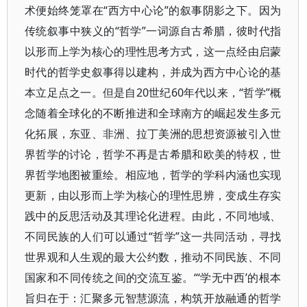
术便始终笼罩在“西方中心论”的叙事阴影之下。因为
传统叙事中狭义的“哲学”一词源自古希腊，彼时代指
以形而上学为核心的理性思考方式，这一点经由启蒙
时代的哲学史叙事得以建构，并成为西方中心论的基
本立足点之一。但是自20世纪60年代以来，“哲学”概
念随着全球化的不断推进和全球南方的崛起发生多元
化拓展，东亚、非洲、拉丁美洲的思想资源被引入世
界哲学的讨论，哲学不再是古希腊和欧美的特权，世
界哲学地图被重绘。相应地，哲学的学科内涵也实现
更新，由以形而上学为核心的理性思辨，变成生存实
践中的反思活动及其理论化进程。由此，不同地域、
不同民族的人们可以通过“哲学”这一共同活动，寻找
世界观和人生观的最大公约数，推动不同民族、不同
国家和不同传统之间的交流互鉴。“‘学无中西’的根本
旨归在于：汇聚多元智慧源流，构筑开放融通的哲学