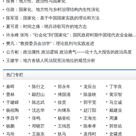
徐勇：地方性、政治性与国家化
任路：国家化、地方性与乡村治理结构内生性演化
陈军亚：国家化：基于中国国家实践的理论和方法
夏可君：时间之痛：哨兵诗歌写作的地方志
许永峰 张玮：“社会化”到“国家化”：国民政府时期中国现代农业金融支持体系之嬗变
樊凡：“教授委员会治学”：理论批判与实践改进
公方彬：政治属性 政治逻辑 政治勇气——论十九大报告的政治高度
王建学：地方各级人民法院宪法地位的规范分析
热门专栏
秦晖
陈行之
郑永年
龙应台
丁学良
曹林
鄢烈山
傅国涌
陈嘉映
黄宗智
于建嵘
陈志武
徐贲
郭宇宽
马立诚
杨祖陶
沈志华
向继东
赵汀阳
戴建业
李昌平
张鸣
杨奎松
王海光
周濂
杨鹏
邓晓芒
王缉思
陈奉孝
郭世佑
马玲
王振东
狄马
袁伟时
史啸虎