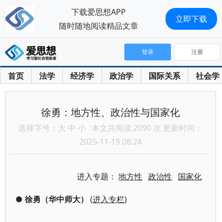
下载爱思想APP
立即下载
随时随地阅读精品文章
登录
注册
首页
法学
经济学
政治学
国际关系
社会学
徐勇：地方性、政治性与国家化
选择字号：
大
中
小
本文共阅读 2090 次 更新时间：
2025-11-19 08:24
进入专题：
地方性
政治性
国家化
●
徐勇（华中师大）
(
进入专栏
)