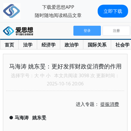
下载爱思想APP
立即下载
随时随地阅读精品文章
登录
注册
首页
法学
经济学
政治学
国际关系
社会学
马海涛 姚东旻：更好发挥财政促消费的作用
选择字号：
大
中
小
本文共阅读 3098 次 更新时间：
2025-10-16 20:06
进入专题：
提振消费
●
马海涛
姚东旻