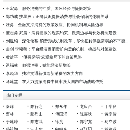
王宏淼：服务消费的性质、国际经验与提振对策
郑功成 扶星辰：正确认识提振消费与社会保障的逻辑关系
汪勇：金融支持消费的政策效应、协同机制与风险边界
董志勇 武晨：消费提振的现实约束、政策边界与长效机制建设
刘世锦：深化储蓄-消费形成机制改革，尽快扭转供强需弱的不平衡状态
曲创 李曦萌：平台经济促消费扩内需的机制、挑战与对策建议
黄益平：“供强需弱”宏观格局下的政策思路
迟福林：做强消费，赋能经济新增长
李晓华：找准贯通新供给新消费的发力方向
马建堂：在大力提振消费中筑牢强大国内市场战略依托
热门专栏
秦晖
陈行之
郑永年
龙应台
丁学良
曹林
鄢烈山
傅国涌
陈嘉映
黄宗智
于建嵘
陈志武
徐贲
郭宇宽
马立诚
杨祖陶
沈志华
向继东
赵汀阳
戴建业