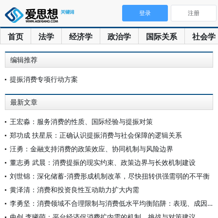
登录
注册
首页
法学
经济学
政治学
国际关系
社会学
编辑推荐
提振消费专项行动方案
最新文章
王宏淼：服务消费的性质、国际经验与提振对策
郑功成 扶星辰：正确认识提振消费与社会保障的逻辑关系
汪勇：金融支持消费的政策效应、协同机制与风险边界
董志勇 武晨：消费提振的现实约束、政策边界与长效机制建设
刘世锦：深化储蓄-消费形成机制改革，尽快扭转供强需弱的不平衡
黄泽清：消费和投资良性互动助力扩大内需
李勇坚：消费领域不合理限制与消费低水平均衡陷阱：表现、成因与
曲创 李曦萌：平台经济促消费扩内需的机制、挑战与对策建议