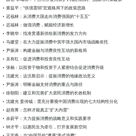
黄益平：“供强需弱”宏观格局下的政策思路
迟福林：从消费大国走向消费强国的“十五五”
迟福林：做强消费，赋能经济新增长
李晓华：找准贯通新供给新消费的发力方向
马建堂：在大力提振消费中筑牢强大国内市场战略依托
尹振涛：构建金融与消费良性互动的新格局
吴有红：促进消费和投资良性互动
张杨：以投资于物和投资于人紧密结合促进消费升级
沈建光：达沃斯启示：提振消费的地缘政治意义
尹振涛：明晰金融支持消费的重点与路径
徐朝阳：建立和完善扩大居民消费的长效机制
沈建光 姜传钺：需充分重视中国消费出现的七大结构性分化
赵燕菁：怎样才能真正“扩大内需”
余蔚平：大力提振消费的战略意义和实践要求
钟才平：以惠民生为牵引，打开发展新空间
王宏淼：当“中国节俭”遭遇“美式浪费”