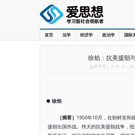
首页
法学
经济学
政治学
国际
徐焰：抗美援朝
选择字号：
大
中
小
本文共
●
徐焰
［摘要］
1950年10月，在朝鲜
援朝出国作战。伟大的抗美援朝战争，抵