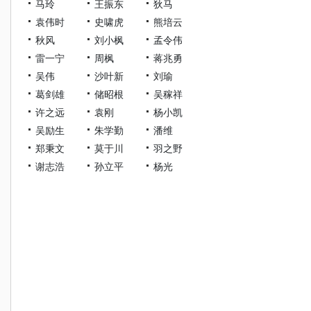
马玲
王振东
狄马
袁伟时
史啸虎
熊培云
秋风
刘小枫
孟令伟
雷一宁
周枫
蒋兆勇
吴伟
沙叶新
刘瑜
葛剑雄
储昭根
吴稼祥
许之远
袁刚
杨小凯
吴励生
朱学勤
潘维
郑秉文
莫于川
羽之野
谢志浩
孙立平
杨光