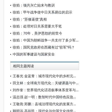
徐焰：缅共兴亡始末与教训
徐焰：甲午战争使中日关系易位的启示
徐焰：“苏修逼债”真相
徐焰：处理对日关系需要大手笔
徐焰：70年，美伊恩怨的前世今
徐焰：中国为朝鲜战争一共支付了多少军费
徐焰：国民党政府在西藏有过“驻军”吗？
中国的军事建设与国家安全
相同主题阅读
王春光 金蓝青：城市现代化中的乡村元素问题研究——以城中村为例
田文林：全球南方现代化：关键课题与中国镜鉴
刘作奎：世界现代化话语叙事体系变革与中国贡献
温志强 赵一明：数智时代中国特色应急管理现代化转型的趋势、困境与方向
王敬尧 郑鹏：县域治理现代化的发展方位与改革进路
顾明远 高益民：现代化与中国文化传统教育