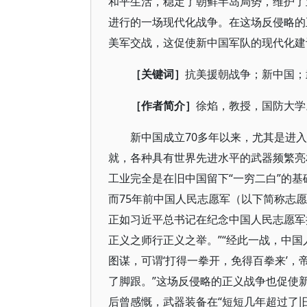
和平生活，稳定了朝鲜半岛局势，维护了
进行的一场现代化战争。在这场反侵略的
美军交战，这促使新中国军队的现代化建
［关键词］
抗美援朝战争；新中国；
［作者简介］
徐焰，教授，国防大学
新中国成立70多年以来，尤其是进
就，各种具有世界先进水平的武器频繁亮
工业完全是在旧中国留下“一穷二白”的
而75年前中国人民志愿军（以下简称志
正如习近平总书记在纪念中国人民志愿军
正义之师行正义之举。”“经此一战，中
图谋，可谓‘打得一拳开，免得百拳来’
了脚跟。”这场反侵略的正义战争也促使
后曾感慨，武器装备在“短短几年超过了