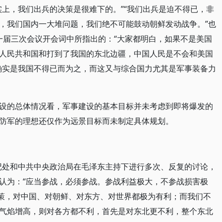
实上，我们出兵的决策是很难下的。”“我们出兵是迫不得已，非
，我们国内一大堆问题，我们绝不可能鼓动朝鲜发动战争。”也
政协一届三次会议开会词中所指出的：“大家都明白，如果不是美国
人民共和国和打到了我国的东北边疆，中国人民是不会和美国
确实是我国不得已而为之，而这又与综合国力尤其是军事装备力
设的总体情况看，军事建设的基本目标并未考虑到即将爆发的
防军的理想还仅作为远景目标而未制定具体规划。
书记处和中共中央政治局在毛泽东主持下进行多次、反复的讨论，
认为：“应当参战，必须参战。参战利益极大，不参战损害极
政策，对中国、对朝鲜、对东方、对世界都极为有利；而我们不
气焰增高，则对各方都不利，首先是对东北更不利，整个东北