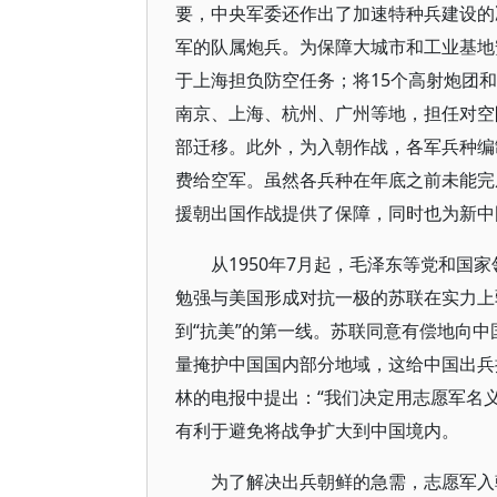
要，中央军委还作出了加速特种兵建设的决
军的队属炮兵。为保障大城市和工业基地
于上海担负防空任务；将15个高射炮团
南京、上海、杭州、广州等地，担任对空
部迁移。此外，为入朝作战，各军兵种编
费给空军。虽然各兵种在年底之前未能完
援朝出国作战提供了保障，同时也为新中
从1950年7月起，毛泽东等党和
勉强与美国形成对抗一极的苏联在实力上
到“抗美”的第一线。苏联同意有偿地向
量掩护中国国内部分地域，这给中国出兵
林的电报中提出：“我们决定用志愿军名
有利于避免将战争扩大到中国境内。
为了解决出兵朝鲜的急需，志愿军入