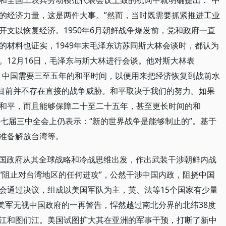
和全国工农兵劳动模范代表会议上致的祝词中就明确提出：“中
的经济力量，这是两件大事。”然而，当时既需要抓紧推进工业
支以恢复经济。1950年6月朝鲜战争爆发前，党和政府一直
的材料也证实，1949年末毛泽东访苏同斯大林会谈时，都认为
。12月16日，毛泽东与斯大林进行会谈。他对斯大林表
。中国需要三至五年的和平时间，以便用来把经济恢复到战前水
国目前并不存在直接的战争威胁。和平取决于我们的努力。如果
和平，而且能够保障二十至二十五年，甚至更长时间的和
中共七届三中全会上仍表示：“新的世界战争是能够制止的”。基于
准备解放台湾等。
。美国政府从其全球战略和冷战思维出发，作出武装干涉朝鲜内战
“阻止对台湾地区的任何进攻”，公然干涉中国内政，阻挠中国
会通过决议，组成以美国军队为主，英、法等15个国家有少量
。美军无视中国政府的一再警告，悍然越过南北分界的北纬38度
江和图们江。美国试图扩大其在亚洲的军事干预，打断了新中