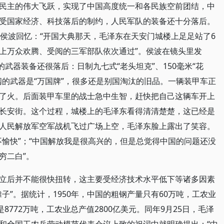
民主的伟大飞跃，实现了中国高度统一和各民族空前团结，中
受国家经济、科技落后的制约，人民军队的装备还十分落后。
家侯波回忆：“开国大典那天，毛泽东在天安门城楼上足足站了6
上万众欢腾、受阅的三军部队依次通过”。侯波在镜头里发
的武器装备还很落后：日制九七式“老头坦克”、150毫米“花
阅的武器是“万国牌”，很多还是别国淘汰的旧品。一辆装甲车正
了火。后面装甲车里的战士急中生智，赶快把自己这辆车开上
长安街。这个过程，城楼上的毛泽东看得清清楚楚，这已经是
人民解放军空军战机飞过广场上空，毛泽东脸上露出了笑容。
不愉快”；“中国解放我是很高兴的，但是总觉得中国的问题还没
穷二白”。
立后并不能很快扭转，这主要受经济技术水平低下等诸多因素
子”。据统计，1950年，中国的粗钢产量只有60万吨，工农业
8772万吨，工农业总产值2800亿美元。同年9月25日，毛泽