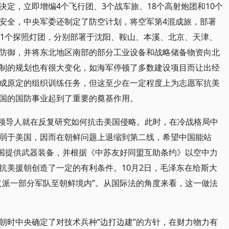
定，立即增编4个飞行团、3个战车旅、18个高射炮团和10个
安全，中央军委还制定了防空计划，将空军第4混成旅，部署
和1个探照灯团，分别部署于沈阳、鞍山、本溪、北京、天津、
防御，并将东北地区南部的部分工业设备和战略储备物资向北
制的规划也有很大变化，如海军停顿了多数建设项目而让出经
成原定的组织训练任务，但这至少在一定程度上为志愿军抗美
国的国防事业起到了重要的奠基作用。
国家领导人就在反复研究如何抗击美国侵略。此时，在冷战格局中
弱于美国，因而在朝鲜问题上退缩到第二线，希望中国能站
中国提供武器装备，并根据《中苏友好同盟互助条约》以空中力
抗美援朝创造了一定的有利条件。10月2日，毛泽东在给斯大
义派一部分军队至朝鲜境内”。从国际法的角度来看，这一做法
朝时中央确定了对技术兵种“边打边建”的方针，在财力物力有