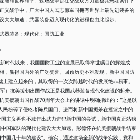
亚洲和世界和平。这场战争是在交战双方力量极其悬殊条件下
正义战争中，广大中国人民志愿军同拥有世界上最先进装备的
设大大加速，武器装备迈入现代化的进程也由此起步。
武器装备；现代化；国防工业
。
入新时代以来，我国国防工业的发展已取得举世瞩目的辉煌成
相，赢得国内外的广泛赞誉。回顾历史不难发现，新中国国防
基础上建立起来的，其取得的一次次跨越时代的发展绝非易事。
愿军）抗美援朝出国作战正是我国武器装备现代化建设的起步。
抗美援朝出国作战70周年大会上的讲话中明确指出的：“这是以
国人民粉碎了侵略者陈兵国门、进而将新中国扼杀在摇篮之中的
，帝国主义再也不敢作出武力进犯新中国的尝试，新中国真正站稳
新中国军队的现代化建设大大加速。彭德怀在抗美援朝战争结束
旧中国几十年的建设”。确实，通过这场全新的战争实践，党和