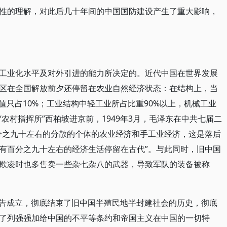
性的理解，对此后几十年间的中国国防建设产生了重大影响，
工业化水平及对外引进的能力所决定的。近代中国在世界发展
区在全国解放前夕还停留在农业自然经济状态：在结构上，当
值只占10%；工业结构中轻工业所占比重90%以上，机械工业
“农村指挥所”西柏坡进京前，1949年3月，毛泽东在中共七届二
分之九十左右的分散的个体的农业经济和手工业经济，这是落后
有百分之九十左右的经济生活停留在古代”。与此同时，旧中国
欺凌时也多售卖一些杂七杂八的武器，导致军队的装备被称
国宣告成立，彻底结束了旧中国半殖民地半封建社会的历史，彻底
了列强强加给中国的不平等条约和帝国主义在中国的一切特