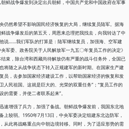
从朝鲜战争爆发到决定出兵朝鲜，中国共产党和中国政府在军事
央仍然希望不影响国民经济恢复的大局，继续复员陆军。据海
朝鲜战争爆发后的第五天，周恩来总理把我找去，向我转达了中
他说……我们军队的打算是：陆军继续复员，加强海、空军建
中央军委、政务院关于人民解放军一九五〇年复员工作的决定》
本结束，除台湾和西藏尚待解放仍有严重的战斗任务外，全国已
也将随之从战争状态下转入正规建军的新时期。在国家生产建
复员，去参加国家经济建设工作，以帮助国家经济的恢复和发
卫人民祖国。这就是巨大的、光荣的双重任务”；“复员工作的
设的需要，并使二者联系起来”。
迅速增强了兵力，加强了备战。朝鲜战争爆发前，我国东北地
上较弱。1950年7月13日，中央军委决定组建东北边防军，
，从此将战略重点向中朝边境转移。同时，为了适应形势的需