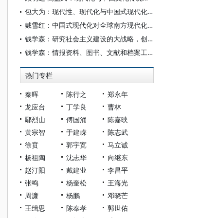
包大为：现代性、现代化与中国式现代化———种历史唯物主义的辨析
戴雪红：中国式现代化对全球南方现代化困境的破解及其意义
钱学森：研究社会主义建设的大战略，创立社会主义现代化建设的科学
钱学森：情报资料、图书、文献和档案工作的现代化及其影响
热门专栏
秦晖
陈行之
郑永年
龙应台
丁学良
曹林
鄢烈山
傅国涌
陈嘉映
黄宗智
于建嵘
陈志武
徐贲
郭宇宽
马立诚
杨祖陶
沈志华
向继东
赵汀阳
戴建业
李昌平
张鸣
杨奎松
王海光
周濂
杨鹏
邓晓芒
王缉思
陈奉孝
郭世佑