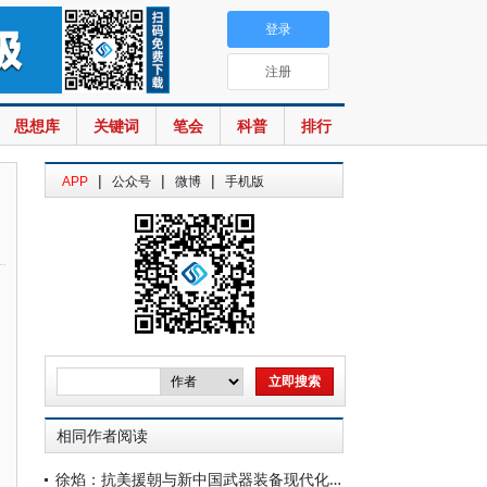
登录
注册
思想库
关键词
笔会
科普
排行
|
|
|
APP
公众号
微博
手机版
相同作者阅读
徐焰：抗美援朝与新中国武器装备现代化建设的起步